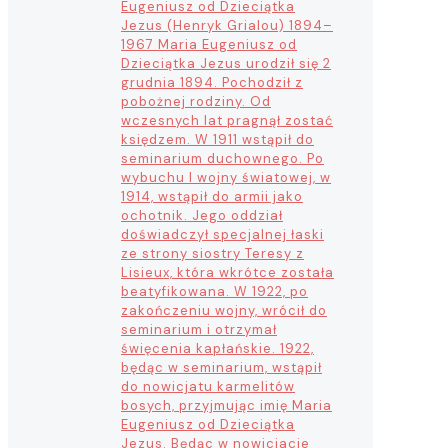
Eugeniusz od Dzieciątka
Jezus (Henryk Grialou) 1894–
1967 Maria Eugeniusz od
Dzieciątka Jezus urodził się 2
grudnia 1894. Pochodził z
pobożnej rodziny. Od
wczesnych lat pragnął zostać
księdzem. W 1911 wstąpił do
seminarium duchownego. Po
wybuchu I wojny światowej, w
1914, wstąpił do armii jako
ochotnik. Jego oddział
doświadczył specjalnej łaski
ze strony siostry Teresy z
Lisieux, która wkrótce została
beatyfikowana. W 1922, po
zakończeniu wojny, wrócił do
seminarium i otrzymał
święcenia kapłańskie. 1922,
będąc w seminarium, wstąpił
do nowicjatu karmelitów
bosych, przyjmując imię Maria
Eugeniusz od Dzieciątka
Jezus. Będąc w nowicjacie