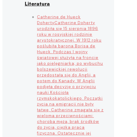
Literatura
Catherine de Hueck
Doherty
Catherine Doherty
urodziła się 15 sierpnia 1896
roku w rosyjskiej rodzinie
arystokratycznej. W 1912 roku
poślubiła barona Borisa de
Hueck. Podczas I wojny
światowej służyła na froncie
jako pielęgniarka; po wybuchu
bolszewickiej rewolucji
przedostała się do Anglii, a
potem do Kanady. W Anglii
podjęła decyzję o przyjęciu
nauki Kościoła
rzymskokatolickiego. Początki
życia na emigracji nie były
łatwe, Catherine zmagała się z
wieloma przeciwnościami:
choroba męża, brak środków
do życia, ciężka praca
fizyczna. Ostatecznie jej