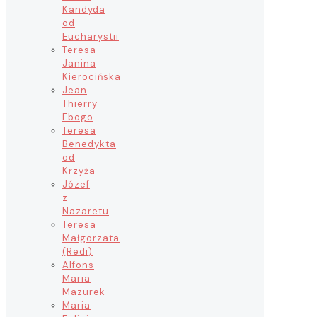
Kandyda
od
Eucharystii
Teresa
Janina
Kierocińska
Jean
Thierry
Ebogo
Teresa
Benedykta
od
Krzyża
Józef
z
Nazaretu
Teresa
Małgorzata
(Redi)
Alfons
Maria
Mazurek
Maria