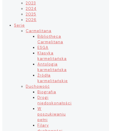
2023
2024
2025
2026
Serie
Carmelitana
Bibliotheca
Carmelitana
ESGA
Klasyka
karmelitańska
Antologia
karmelitańska
Źródła
karmelitańskie
Duchowość
Biografia
Drogi
niedoskonałości
W
poszukiwaniu
pełni
Filary
duchowości