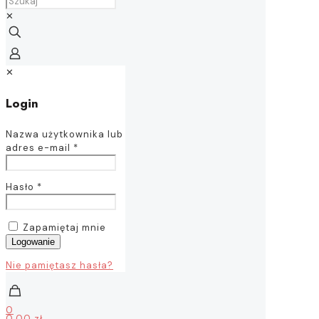
✕
✕
Login
Nazwa użytkownika lub
adres e-mail
*
Hasło
*
Zapamiętaj mnie
Logowanie
Nie pamiętasz hasła?
0
0,00 zł