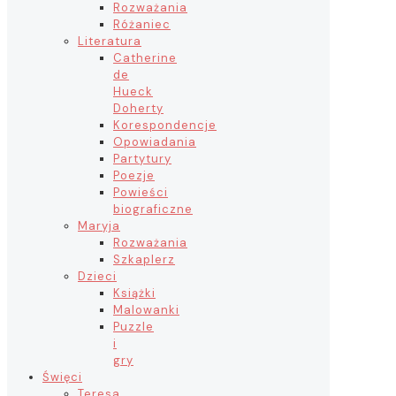
Rozważania
Różaniec
Literatura
Catherine
de
Hueck
Doherty
Korespondencje
Opowiadania
Partytury
Poezje
Powieści
biograficzne
Maryja
Rozważania
Szkaplerz
Dzieci
Książki
Malowanki
Puzzle
i
gry
Święci
Teresa