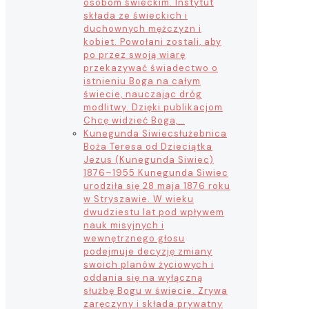
osobom świeckim. Instytut
składa ze świeckich i
duchownych mężczyzn i
kobiet. Powołani zostali, aby
po przez swoją wiarę
przekazywać świadectwo o
istnieniu Boga na całym
świecie, nauczając dróg
modlitwy. Dzięki publikacjom
Chcę widzieć Boga,…
Kunegunda Siwiec
służebnica
Boża Teresa od Dzieciątka
Jezus (Kunegunda Siwiec)
1876–1955 Kunegunda Siwiec
urodziła się 28 maja 1876 roku
w Stryszawie. W wieku
dwudziestu lat pod wpływem
nauk misyjnych i
wewnętrznego głosu
podejmuje decyzję zmiany
swoich planów życiowych i
oddania się na wyłączną
służbę Bogu w świecie. Zrywa
zaręczyny i składa prywatny