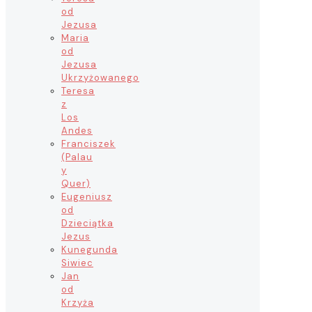
od
Jezusa
Maria
od
Jezusa
Ukrzyżowanego
Teresa
z
Los
Andes
Franciszek
(Palau
y
Quer)
Eugeniusz
od
Dzieciątka
Jezus
Kunegunda
Siwiec
Jan
od
Krzyża