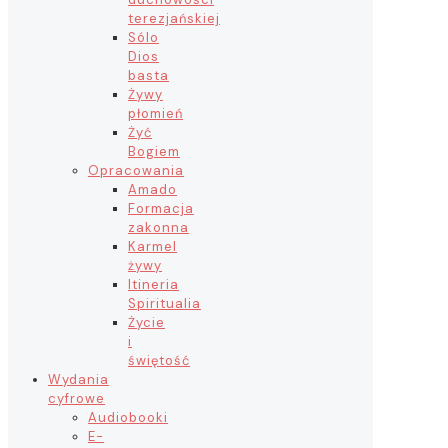
terezjańskiej
Sólo
Dios
basta
Żywy
płomień
Żyć
Bogiem
Opracowania
Amado
Formacja
zakonna
Karmel
żywy
Itineria
Spiritualia
Życie
i
świętość
Wydania
cyfrowe
Audiobooki
E-