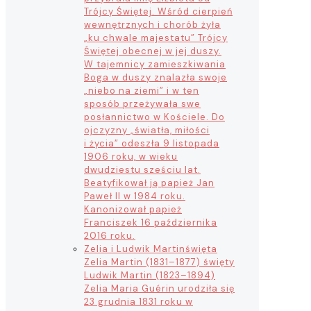
Trójcy Świętej. Wśród cierpień
wewnętrznych i chorób żyła
„ku chwale majestatu” Trójcy
Świętej obecnej w jej duszy.
W tajemnicy zamieszkiwania
Boga w duszy znalazła swoje
„niebo na ziemi” i w ten
sposób przeżywała swe
posłannictwo w Kościele. Do
ojczyzny „światła, miłości
i życia” odeszła 9 listopada
1906 roku, w wieku
dwudziestu sześciu lat.
Beatyfikował ją papież Jan
Paweł II w 1984 roku.
Kanonizował papież
Franciszek 16 października
2016 roku.
Zelia i Ludwik Martin
święta
Zelia Martin (1831–1877) święty
Ludwik Martin (1823–1894)
Zelia Maria Guérin urodziła się
23 grudnia 1831 roku w