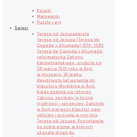
Książki
Malowanki
Puzzle i gry
Święci
Teresa od Jezusa
święta
Teresa od Jezusa (Teresa de
Cepeda y Ahumada) 1515–1582
Teresa de Cepeda y Ahumada,
reformatorka Zakonu
Karmelitańskiego, urodziła się
28 marca 1515 roku w Ávili
w Hiszpanii. W wieku
dwudziestu lat wstąpiła do
klasztoru Wcielenia w Ávili.
Kiedy podjęła się reformy
Zakonu, spotkały ją liczne
trudności i sprzeciwy. Założyła
w Ávili pierwszy klasztor swej
reformy i przyjęła w nim imię
Teresa od Jezusa. Pozostawiła
po sobie pisma, w których
ukazała drogę do