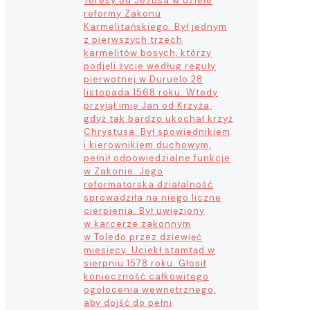
Teresy od Jezusa w dziele
reformy Zakonu
Karmelitańskiego. Był jednym
z pierwszych trzech
karmelitów bosych, którzy
podjęli życie według reguły
pierwotnej w Duruelo 28
listopada 1568 roku. Wtedy
przyjął imię Jan od Krzyża,
gdyż tak bardzo ukochał krzyż
Chrystusa. Był spowiednikiem
i kierownikiem duchowym,
pełnił odpowiedzialne funkcje
w Zakonie. Jego
reformatorska działalność
sprowadziła na niego liczne
cierpienia. Był uwięziony
w karcerze zakonnym
w Toledo przez dziewięć
miesięcy. Uciekł stamtąd w
sierpniu 1578 roku. Głosił
konieczność całkowitego
ogołocenia wewnętrznego,
aby dojść do pełni