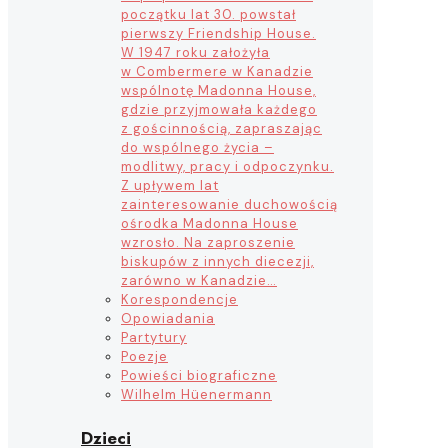
początku lat 30. powstał
pierwszy Friendship House.
W 1947 roku założyła
w Combermere w Kanadzie
wspólnotę Madonna House,
gdzie przyjmowała każdego
z gościnnością, zapraszając
do wspólnego życia –
modlitwy, pracy i odpoczynku.
Z upływem lat
zainteresowanie duchowością
ośrodka Madonna House
wzrosło. Na zaproszenie
biskupów z innych diecezji,
zarówno w Kanadzie…
Korespondencje
Opowiadania
Partytury
Poezje
Powieści biograficzne
Wilhelm Hüenermann
Dzieci