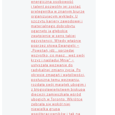
energiczna osobowość
i talent pozwoliły jej zostać
prelegentką w znanym biurze
organizującym wykłady. U
szczytu kariery zawodowej i
materialnego dobrobytu
ogarnęło ją głębokie
zwątpienie w sens takiej
egzystencji. Wtedy właśnie
poprzez słowa Ewangelii –
„Powstań, idź… sprzedaj
wszystko, co masz… weź swój
krzyż i naśladuj Mnie” –
usłyszała wezwanie do
radykalnej zmiany życia. Po
okresie zmagań i wątpliwości,
posłuszna temu wezwaniu,
rozdała swój majątek ubogim i
z błogosławieństwem biskupa
diecezji zamieszkała wśród
ubogich w Toronto. Wkrótce
zebrała się wokół niej
niewielka grupa
współpracowników i tak na