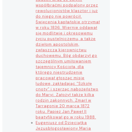
współbraćmi podpalony przez
rewolucjonistów klasztor i już
do niego nie powrócił.
Święcenia kapłańskie otrzymał
w roku 1836. Wiernie oddawał
się modlitwie i okresowemu
życiu pustelniczemu, a także
dziełom apostolskim,
zwłaszcza kierownictwu
duchowemu. Bóg obdarzył go
szczególnym umiłowaniem
tajemnicy Kościoła, dla
którego niestrudzenie
pracował głosząc misje
ludowe, zakładając “Szkołę
cnoty” i szerząc nabożeństwo
do Maryi. Założył także kilka
rodzin zakonnych. Zmarł w
Tarragonie 20 marca 1872
roku. Papież Jan Paweł II
beatyfikował go w roku 1988.
Eugeniusz od Dzieciątka
Jezus
błogosławiony Maria