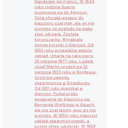
Gandelain we Francji. W 1844
roku rodzina Guérin
przeniosła się do Alençon.
Zelia chciała wstąpić do
klasztoru szarytek, ale jej nie
przyjęto ze względu na słaby
stan zdrowia. Została
koronczarką. Wyrabiała
słynne koronki z Alençon. Od
1853 roku prowadziła własny
zakład. Umarła na raka piersi
28 sierpnia 1877 roku. Ludwik
Józef Martin urodził się 22
sierpnia 1823 roku w Bordeaux.
Uczył się zawodu
zegarmistrza w Strasburgu.
Od 1831 roku mieszkał w
Alençon. Podjął próby
wstąpienia do klasztoru św.
Bernarda Wielkiego w Alpach,
ale nie znał łaciny, więc go nie
przyjęto. W 1850 roku otworzył
zakład zegarmistrzowski, a
potem sklep jubilerski. W 1858