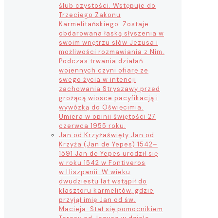
ślub czystości. Wstępuje do
Trzeciego Zakonu
Karmelitańskiego. Zostaje
obdarowana łaską słyszenia w
swoim wnętrzu słów Jezusa i
możliwości rozmawiania z Nim.
Podczas trwania działań
wojennych czyni ofiarę ze
swego życia w intencji
zachowania Stryszawy przed
grożącą wiosce pacyfikacją i
wywózką do Oświęcimia.
Umiera w opinii świętości 27
czerwca 1955 roku.
Jan od Krzyża
święty Jan od
Krzyża (Jan de Yepes) 1542–
1591 Jan de Yepes urodził się
w roku 1542 w Fontiveros
w Hiszpanii. W wieku
dwudziestu lat wstąpił do
klasztoru karmelitów, gdzie
przyjął imię Jan od św.
Macieja. Stał się pomocnikiem