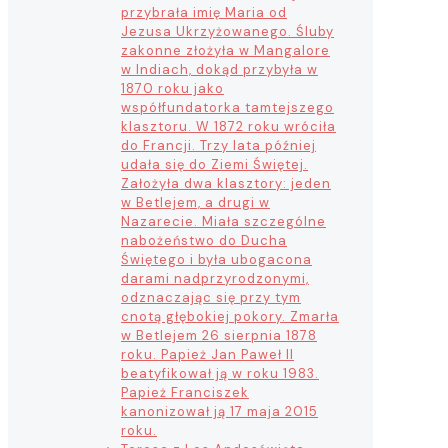
przybrała imię Maria od
Jezusa Ukrzyżowanego. Śluby
zakonne złożyła w Mangalore
w Indiach, dokąd przybyła w
1870 roku jako
współfundatorka tamtejszego
klasztoru. W 1872 roku wróciła
do Francji. Trzy lata później
udała się do Ziemi Świętej.
Założyła dwa klasztory: jeden
w Betlejem, a drugi w
Nazarecie. Miała szczególne
nabożeństwo do Ducha
Świętego i była ubogacona
darami nadprzyrodzonymi,
odznaczając się przy tym
cnotą głębokiej pokory. Zmarła
w Betlejem 26 sierpnia 1878
roku. Papież Jan Paweł II
beatyfikował ją w roku 1983.
Papież Franciszek
kanonizował ją 17 maja 2015
roku.