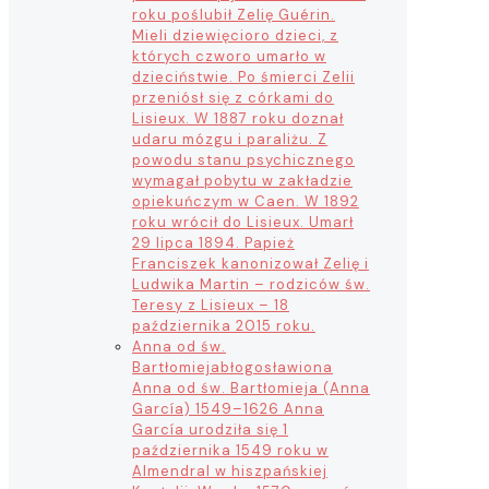
roku poślubił Zelię Guérin.
Mieli dziewięcioro dzieci, z
których czworo umarło w
dzieciństwie. Po śmierci Zelii
przeniósł się z córkami do
Lisieux. W 1887 roku doznał
udaru mózgu i paraliżu. Z
powodu stanu psychicznego
wymagał pobytu w zakładzie
opiekuńczym w Caen. W 1892
roku wrócił do Lisieux. Umarł
29 lipca 1894. Papież
Franciszek kanonizował Zelię i
Ludwika Martin – rodziców św.
Teresy z Lisieux – 18
października 2015 roku.
Anna od św.
Bartłomieja
błogosławiona
Anna od św. Bartłomieja (Anna
García) 1549–1626 Anna
García urodziła się 1
października 1549 roku w
Almendral w hiszpańskiej