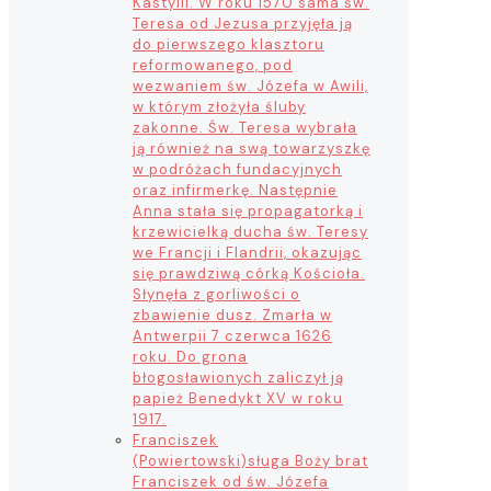
Kastylii. W roku 1570 sama św.
Teresa od Jezusa przyjęła ją
do pierwszego klasztoru
reformowanego, pod
wezwaniem św. Józefa w Awili,
w którym złożyła śluby
zakonne. Św. Teresa wybrała
ją również na swą towarzyszkę
w podróżach fundacyjnych
oraz infirmerkę. Następnie
Anna stała się propagatorką i
krzewicielką ducha św. Teresy
we Francji i Flandrii, okazując
się prawdziwą córką Kościoła.
Słynęła z gorliwości o
zbawienie dusz. Zmarła w
Antwerpii 7 czerwca 1626
roku. Do grona
błogosławionych zaliczył ją
papież Benedykt XV w roku
1917.
Franciszek
(Powiertowski)
sługa Boży brat
Franciszek od św. Józefa