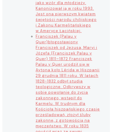
jako wzór dla młodzieży.
Kanonizował ją w roku 1993.
Jest ona pierwszym kwiatem
świętości narodu chilijskiego
i Zakonu Karmelitańskiego
w Ameryce Łacińskiej.
Franciszek (Palau y
Quer)
błogosławiony
Franciszek od Jezusa, Maryi i
Józefa (Franciszek Palau y
Quer) 1811–1872 Franciszek
Palau y Quer urodził się w
Aytona koło Lérida w Hiszpanii
29 grudnia 1811 roku. W latach
1828-1832 odbył studia
teologiczne. Odkrywszy w
sobie powołanie do życia
zakonnego, wstąpił do
Karmelu. W trudnym dla
Kościoła hiszpańskiego czasie
prześladowań, złożył śluby
zakonne, z gotowością na
męczeństwo. W roku 1835
opuścił wraz ze swymi