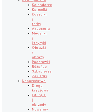
Dewocjonalia
Kalendarze
Karmelki
Koszulki
i
torby
Akcesoria
Medaliki
i
krzyżyki
Obrazki
i
obrazy
Pocztówki
Różańce
Szkaplerze
Zakładki
Nabożeństwa
Droga
krzyżowa
Liturgia
i
obrzędy
Nowenny