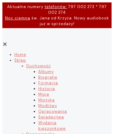
Aktualne numery
telefonów:
797 002 373 * 797
002 374
Noc ciemna
św. Jana od Krzyża. Nowy audiobook
już w sprzedaży!
✕
Home
Sklep
Duchowość
Albumy
Biografie
Formacja
Historia
Misje
Mistyka
Modlitwy
Opracowania
Świadectwa
Wydania
kieszonkowe