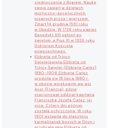
zjednoczenia z Bogiem. Naukę
swoją zawarł w dziełach
mistyczno-ascetycznych
pisanych prozą i wierszem.
Zmarł 14 grudnia 1591 roku
w Ubedzie. W 1726 roku papież
Benedykt XIII ogłosił go
świętym, a Pius XI w 1926 roku
Doktorem Kościoła
powszechnego.
Elżbieta od Trójcy
Świętej
święta Elżbieta od
Trójcy Świętej (Elżbieta Catez)
1880–1906 Elżbieta Catez
urodziła się 18 lipca 1880 r.
w obozie wojskowym we wsi
Avor (Francja), gdzie
stacjonował oddział kapitana
Franciszka Józefa Catez, jej
ojca. Cztery dni później
została ochrzczona. W roku
1901 wstąpiła do klasztoru
karmelitanek bosych w Dijon i
przybrała imię Elżbieta od