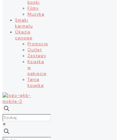
booki
Filmy
Muzyka
Smaki
karmelu
Okazje
cenowe
Promocje
Outlet
Zestawy
Książka
w
pakiecie
Tania
książka
✕