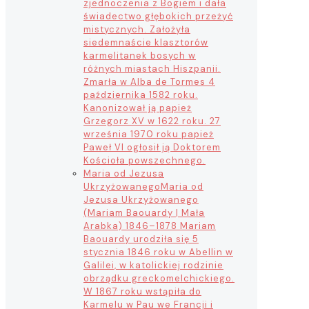
zjednoczenia z Bogiem i dała
świadectwo głębokich przeżyć
mistycznych. Założyła
siedemnaście klasztorów
karmelitanek bosych w
różnych miastach Hiszpanii.
Zmarła w Alba de Tormes 4
października 1582 roku.
Kanonizował ją papież
Grzegorz XV w 1622 roku. 27
września 1970 roku papież
Paweł VI ogłosił ją Doktorem
Kościoła powszechnego.
Maria od Jezusa
Ukrzyżowanego
Maria od
Jezusa Ukrzyżowanego
(Mariam Baouardy | Mała
Arabka) 1846–1878 Mariam
Baouardy urodziła się 5
stycznia 1846 roku w Abellin w
Galilei, w katolickiej rodzinie
obrządku greckomelchickiego.
W 1867 roku wstąpiła do
Karmelu w Pau we Francji i