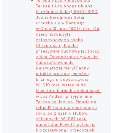
Teresa z Los Andes
święta
Teresa z Los Andes (Juana
Fernández Solar) 1900–1920
Juana Fernández Solar
urodziła się w Santiago
w Chile 13 lipca 1900 roku. Od
dzieciństwa była
zafascynowana osobą
Chrystusa i głęboko
przeżywała duchową łączność
z Nim. Odznaczała się wielkim
nabożeństwem do
Najświętszej Maryi Panny,
a także prostotą, miłością
bliźniego i radością życia.
W 1919 roku wstąpiła do
klasztoru karmelitanek bosych
w Los Andes i przyjęła imię
Teresa od Jezusa. Zmarła na
tyfus 12 kwietnia następnego
roku, po złożeniu ślubów
zakonnych. W 1987 roku
papież Jan Paweł II ogłosił ją
błogosławioną i przedstawił