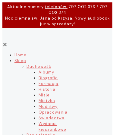
Aktualne numery
telefonów:
797 002 373 * 797
002 374
Noc ciemna
św. Jana od Krzyża. Nowy audiobook
już w sprzedaży!
✕
Home
Sklep
Duchowość
Albumy
Biografie
Formacja
Historia
Misje
Mistyka
Modlitwy
Opracowania
Świadectwa
Wydania
kieszonkowe