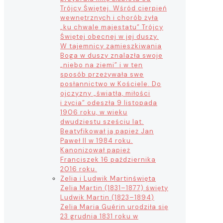
Trójcy Świętej. Wśród cierpień
wewnętrznych i chorób żyła
„ku chwale majestatu” Trójcy
Świętej obecnej w jej duszy.
W tajemnicy zamieszkiwania
Boga w duszy znalazła swoje
„niebo na ziemi” i w ten
sposób przeżywała swe
posłannictwo w Kościele. Do
ojczyzny „światła, miłości
i życia” odeszła 9 listopada
1906 roku, w wieku
dwudziestu sześciu lat.
Beatyfikował ją papież Jan
Paweł II w 1984 roku.
Kanonizował papież
Franciszek 16 października
2016 roku.
Zelia i Ludwik Martin
święta
Zelia Martin (1831–1877) święty
Ludwik Martin (1823–1894)
Zelia Maria Guérin urodziła się
23 grudnia 1831 roku w