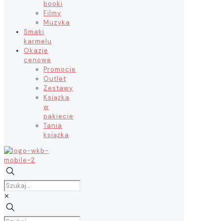
booki
Filmy
Muzyka
Smaki
karmelu
Okazje
cenowe
Promocje
Outlet
Zestawy
Książka
w
pakiecie
Tania
książka
✕