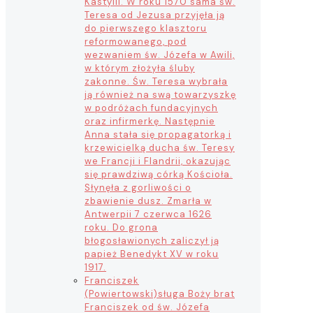
Kastylii. W roku 1570 sama św.
Teresa od Jezusa przyjęła ją
do pierwszego klasztoru
reformowanego, pod
wezwaniem św. Józefa w Awili,
w którym złożyła śluby
zakonne. Św. Teresa wybrała
ją również na swą towarzyszkę
w podróżach fundacyjnych
oraz infirmerkę. Następnie
Anna stała się propagatorką i
krzewicielką ducha św. Teresy
we Francji i Flandrii, okazując
się prawdziwą córką Kościoła.
Słynęła z gorliwości o
zbawienie dusz. Zmarła w
Antwerpii 7 czerwca 1626
roku. Do grona
błogosławionych zaliczył ją
papież Benedykt XV w roku
1917.
Franciszek
(Powiertowski)
sługa Boży brat
Franciszek od św. Józefa