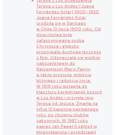
Teresa z Los Andes
święta
Teresa z Los Andes (Juana
Fernández Solar) 1900–1920
Juana Fernández Solar
urodziła się w Santiago
w Chile 13 lipca 1900 roku. Od
dzieciństwa była
zafascynowana osobą
Chrystusa i głęboko
przeżywała duchową łączność
z Nim. Odznaczała się wielkim
nabożeństwem do
Najświętszej Maryi Panny,
a także prostotą, miłością
bliźniego i radością życia.
W 1919 roku wstąpiła do
klasztoru karmelitanek bosych
w Los Andes i przyjęła imię
Teresa od Jezusa. Zmarła na
tyfus 12 kwietnia następnego
roku, po złożeniu ślubów
zakonnych. W 1987 roku
papież Jan Paweł II ogłosił ją
błogosławioną i przedstawił