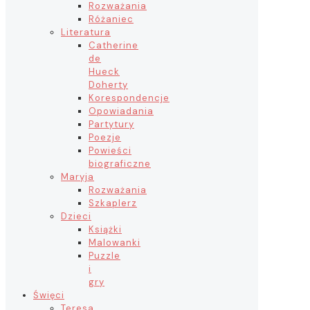
Rozważania
Różaniec
Literatura
Catherine
de
Hueck
Doherty
Korespondencje
Opowiadania
Partytury
Poezje
Powieści
biograficzne
Maryja
Rozważania
Szkaplerz
Dzieci
Książki
Malowanki
Puzzle
i
gry
Święci
Teresa