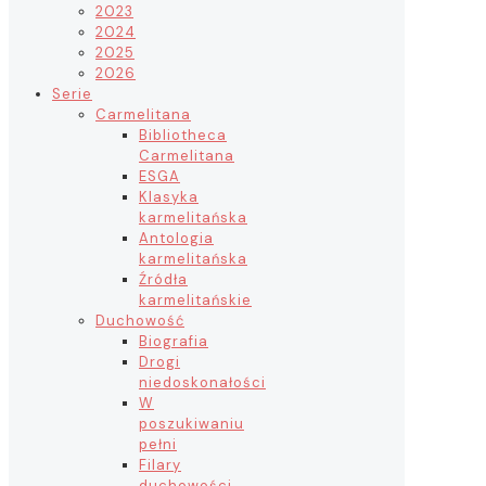
2023
2024
2025
2026
Serie
Carmelitana
Bibliotheca
Carmelitana
ESGA
Klasyka
karmelitańska
Antologia
karmelitańska
Źródła
karmelitańskie
Duchowość
Biografia
Drogi
niedoskonałości
W
poszukiwaniu
pełni
Filary
duchowości