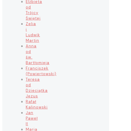
Elżbieta
od
Trójcy
Świętej
Zelia
i
Ludwik
Martin
Anna
od
św.
Bartłomieja
Franciszek
(Powiertowski)
Teresa
od
Dzieciątka
Jezus
Rafał
Kalinowski
Jan
Paweł
II
Maria