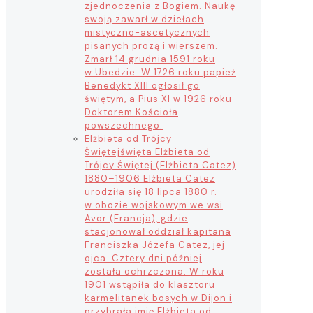
zjednoczenia z Bogiem. Naukę
swoją zawarł w dziełach
mistyczno-ascetycznych
pisanych prozą i wierszem.
Zmarł 14 grudnia 1591 roku
w Ubedzie. W 1726 roku papież
Benedykt XIII ogłosił go
świętym, a Pius XI w 1926 roku
Doktorem Kościoła
powszechnego.
Elżbieta od Trójcy
Świętej
święta Elżbieta od
Trójcy Świętej (Elżbieta Catez)
1880–1906 Elżbieta Catez
urodziła się 18 lipca 1880 r.
w obozie wojskowym we wsi
Avor (Francja), gdzie
stacjonował oddział kapitana
Franciszka Józefa Catez, jej
ojca. Cztery dni później
została ochrzczona. W roku
1901 wstąpiła do klasztoru
karmelitanek bosych w Dijon i
przybrała imię Elżbieta od