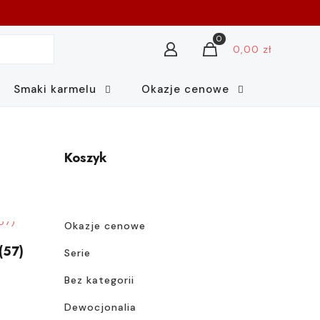
0
0,00 zł
Smaki karmelu
Okazje cenowe
Koszyk
Okazje cenowe
(57)
Serie
Zakres
Bez kategorii
cen:
Dewocjonalia
od