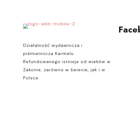
wybrać
na
stronie
Face
produktu
Działalność wydawnicza i
piśmiennicza Karmelu
Refundowanego istnieje od wieków w
Zakonie, zarówno w świecie, jak i w
Polsce.