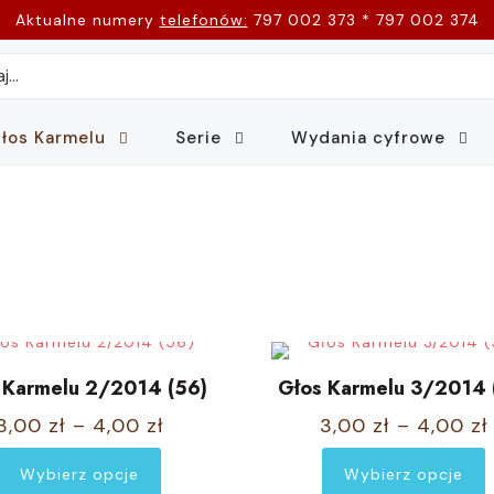
Aktualne numery
telefonów:
797 002 373 * 797 002 374
łos Karmelu
Serie
Wydania cyfrowe
 Karmelu 2/2014 (56)
Głos Karmelu 3/2014 
Zakres
3,00
zł
–
4,00
zł
3,00
zł
–
4,00
zł
cen:
Wybierz opcje
Wybierz opcje
od