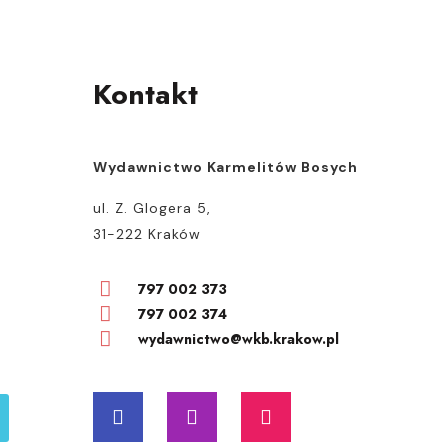
wybrać
na
tronie
Kontakt
produktu
Wydawnictwo Karmelitów Bosych
ul. Z. Glogera 5,
31-222 Kraków
797 002 373
797 002 374
wydawnictwo@wkb.krakow.pl