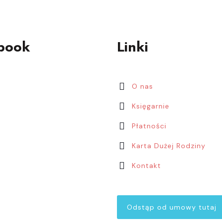
wybrać
na
stronie
s
book
Linki
produktu
O nas
Księgarnie
Płatności
Karta Dużej Rodziny
Kontakt
Odstąp od umowy tutaj