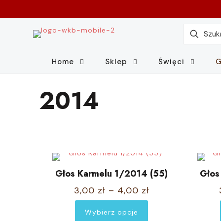
Home
Sklep
Święci
G
2014
Głos Karmelu 1/2014 (55)
Głos
Zakres
3,00
zł
–
4,00
zł
cen:
Wybierz opcje
od