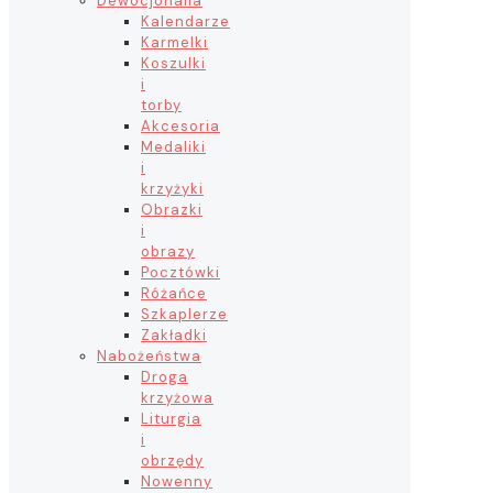
Dewocjonalia
Kalendarze
Karmelki
Koszulki
i
torby
Akcesoria
Medaliki
i
krzyżyki
Obrazki
i
obrazy
Pocztówki
Różańce
Szkaplerze
Zakładki
Nabożeństwa
Droga
krzyżowa
Liturgia
i
obrzędy
Nowenny