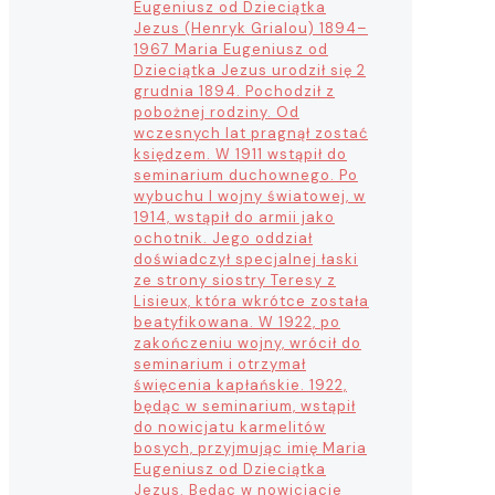
Eugeniusz od Dzieciątka
Jezus (Henryk Grialou) 1894–
1967 Maria Eugeniusz od
Dzieciątka Jezus urodził się 2
grudnia 1894. Pochodził z
pobożnej rodziny. Od
wczesnych lat pragnął zostać
księdzem. W 1911 wstąpił do
seminarium duchownego. Po
wybuchu I wojny światowej, w
1914, wstąpił do armii jako
ochotnik. Jego oddział
doświadczył specjalnej łaski
ze strony siostry Teresy z
Lisieux, która wkrótce została
beatyfikowana. W 1922, po
zakończeniu wojny, wrócił do
seminarium i otrzymał
święcenia kapłańskie. 1922,
będąc w seminarium, wstąpił
do nowicjatu karmelitów
bosych, przyjmując imię Maria
Eugeniusz od Dzieciątka
Jezus. Będąc w nowicjacie