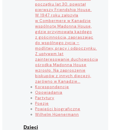
początku lat 30. powstał
pierwszy Friendship House.
W 1947 roku założyła
w Combermere w Kanadzie
wspólnotę Madonna House,
gdzie przyjmowała każdego
z gościnnością, zapraszając
do wspólnego życia –
modlitwy, pracy i odpoczynku.
Z upływem lat
zainteresowanie duchowością
ośrodka Madonna House
wzrosło. Na zaproszenie
biskupów z innych diecezji,
zarówno w Kanadzie…
Korespondencje
Opowiadania
Partytury
Poezje
Powieści biograficzne
Wilhelm Hüenermann
Dzieci