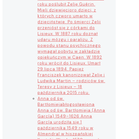
roku poślubił Zelię Guérin.
Mieli dziewięcioro dzieci, z
których czworo umarło w
dzieciństwie. Po śmierci Zelii
przeniósł się z córkami do
Lisieux. W 1887 roku doznał
udaru mózgu i paraliżu. Z
powodu stanu psychicznego
wymagał pobytu w zakładzie
opiekuńczym w Caen. W 1892
roku wrócił do Lisieux. Umarł
29 lipca 1894. Papież
Franciszek kanonizował Zelię i
Ludwika Martin – rodziców św.
Teresy z Lisieux – 18
października 2015 roku.
Anna od św.
Bartłomieja
błogosławiona
Anna od św. Bartłomieja (Anna
García) 1549–1626 Anna
García urodziła się 1
października 1549 roku w
Almendral w hiszpańskiej