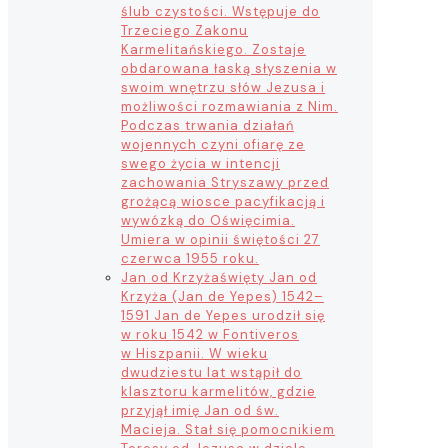
ślub czystości. Wstępuje do
Trzeciego Zakonu
Karmelitańskiego. Zostaje
obdarowana łaską słyszenia w
swoim wnętrzu słów Jezusa i
możliwości rozmawiania z Nim.
Podczas trwania działań
wojennych czyni ofiarę ze
swego życia w intencji
zachowania Stryszawy przed
grożącą wiosce pacyfikacją i
wywózką do Oświęcimia.
Umiera w opinii świętości 27
czerwca 1955 roku.
Jan od Krzyża
święty Jan od
Krzyża (Jan de Yepes) 1542–
1591 Jan de Yepes urodził się
w roku 1542 w Fontiveros
w Hiszpanii. W wieku
dwudziestu lat wstąpił do
klasztoru karmelitów, gdzie
przyjął imię Jan od św.
Macieja. Stał się pomocnikiem