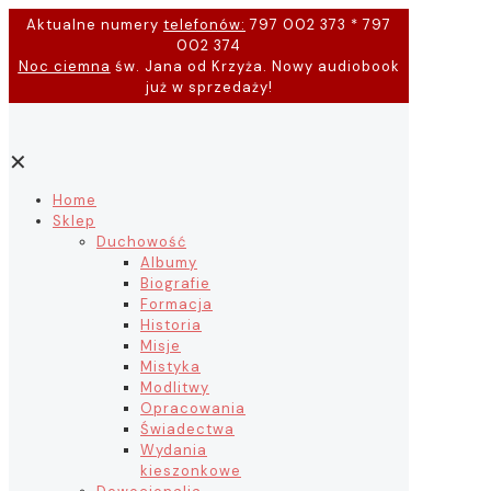
Aktualne numery
telefonów:
797 002 373 * 797
002 374
Noc ciemna
św. Jana od Krzyża. Nowy audiobook
już w sprzedaży!
✕
Home
Sklep
Duchowość
Albumy
Biografie
Formacja
Historia
Misje
Mistyka
Modlitwy
Opracowania
Świadectwa
Wydania
kieszonkowe