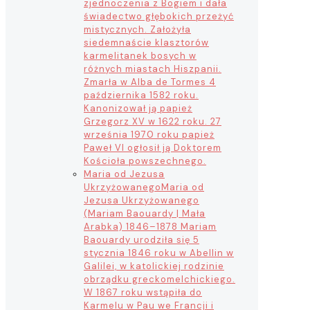
zjednoczenia z Bogiem i dała
świadectwo głębokich przeżyć
mistycznych. Założyła
siedemnaście klasztorów
karmelitanek bosych w
różnych miastach Hiszpanii.
Zmarła w Alba de Tormes 4
października 1582 roku.
Kanonizował ją papież
Grzegorz XV w 1622 roku. 27
września 1970 roku papież
Paweł VI ogłosił ją Doktorem
Kościoła powszechnego.
Maria od Jezusa
Ukrzyżowanego
Maria od
Jezusa Ukrzyżowanego
(Mariam Baouardy | Mała
Arabka) 1846–1878 Mariam
Baouardy urodziła się 5
stycznia 1846 roku w Abellin w
Galilei, w katolickiej rodzinie
obrządku greckomelchickiego.
W 1867 roku wstąpiła do
Karmelu w Pau we Francji i