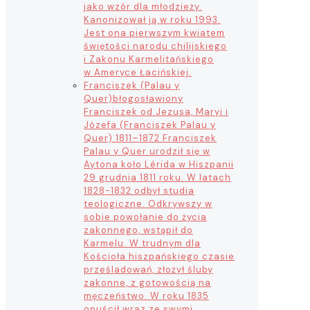
jako wzór dla młodzieży.
Kanonizował ją w roku 1993.
Jest ona pierwszym kwiatem
świętości narodu chilijskiego
i Zakonu Karmelitańskiego
w Ameryce Łacińskiej.
Franciszek (Palau y
Quer)
błogosławiony
Franciszek od Jezusa, Maryi i
Józefa (Franciszek Palau y
Quer) 1811–1872 Franciszek
Palau y Quer urodził się w
Aytona koło Lérida w Hiszpanii
29 grudnia 1811 roku. W latach
1828-1832 odbył studia
teologiczne. Odkrywszy w
sobie powołanie do życia
zakonnego, wstąpił do
Karmelu. W trudnym dla
Kościoła hiszpańskiego czasie
prześladowań, złożył śluby
zakonne, z gotowością na
męczeństwo. W roku 1835
opuścił wraz ze swymi