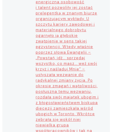
energiczna osobowość
i talent pozwoliły jej zostać
prelegentką w znanym biurze
organizującym wykłady. U
szczytu kariery zawodowej i
materialnego dobrobytu
ogarnęło ją głębokie
zwątpienie w sens takiej
egzystencji. Wtedy właśnie
poprzez słowa Ewangelii –
„Powstań, idź… sprzedaj
wszystko, co masz… weź swój
krzyż i naśladuj Mnie” –
usłyszała wezwanie do
radykalnej zmiany życia. Po
okresie zmagań i wątpliwości,
posłuszna temu wezwaniu,
rozdała swój majątek ubogim i
z błogosławieństwem biskupa
diecezji zamieszkała wśród
ubogich w Toronto. Wkrótce
zebrała się wokół niej
niewielka grupa
współpracowników i tak na