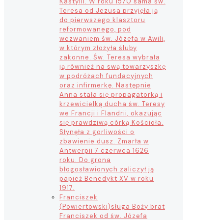
Kastylii. W roku 1570 sama św.
Teresa od Jezusa przyjęła ją
do pierwszego klasztoru
reformowanego, pod
wezwaniem św. Józefa w Awili,
w którym złożyła śluby
zakonne. Św. Teresa wybrała
ją również na swą towarzyszkę
w podróżach fundacyjnych
oraz infirmerkę. Następnie
Anna stała się propagatorką i
krzewicielką ducha św. Teresy
we Francji i Flandrii, okazując
się prawdziwą córką Kościoła.
Słynęła z gorliwości o
zbawienie dusz. Zmarła w
Antwerpii 7 czerwca 1626
roku. Do grona
błogosławionych zaliczył ją
papież Benedykt XV w roku
1917.
Franciszek
(Powiertowski)
sługa Boży brat
Franciszek od św. Józefa