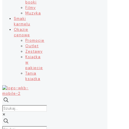
booki
Filmy
Muzyka
Smaki
karmelu
Okazje
cenowe
Promocje
Outlet
Zestawy
Książka
w
pakiecie
Tania
książka
✕