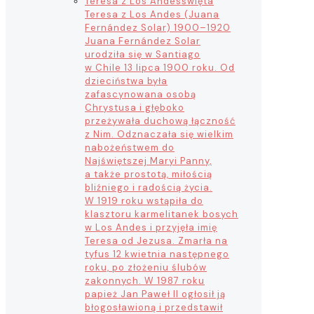
Teresa z Los Andes
święta
Teresa z Los Andes (Juana
Fernández Solar) 1900–1920
Juana Fernández Solar
urodziła się w Santiago
w Chile 13 lipca 1900 roku. Od
dzieciństwa była
zafascynowana osobą
Chrystusa i głęboko
przeżywała duchową łączność
z Nim. Odznaczała się wielkim
nabożeństwem do
Najświętszej Maryi Panny,
a także prostotą, miłością
bliźniego i radością życia.
W 1919 roku wstąpiła do
klasztoru karmelitanek bosych
w Los Andes i przyjęła imię
Teresa od Jezusa. Zmarła na
tyfus 12 kwietnia następnego
roku, po złożeniu ślubów
zakonnych. W 1987 roku
papież Jan Paweł II ogłosił ją
błogosławioną i przedstawił