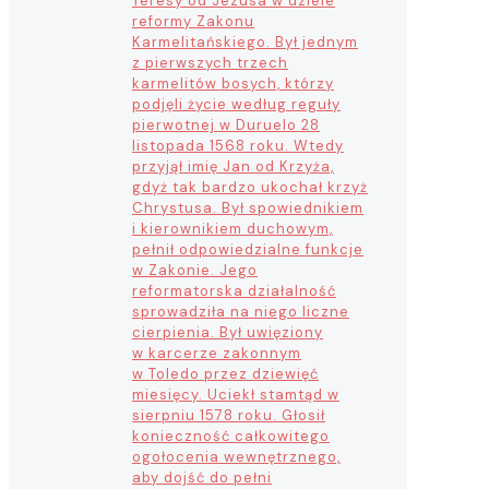
Teresy od Jezusa w dziele
reformy Zakonu
Karmelitańskiego. Był jednym
z pierwszych trzech
karmelitów bosych, którzy
podjęli życie według reguły
pierwotnej w Duruelo 28
listopada 1568 roku. Wtedy
przyjął imię Jan od Krzyża,
gdyż tak bardzo ukochał krzyż
Chrystusa. Był spowiednikiem
i kierownikiem duchowym,
pełnił odpowiedzialne funkcje
w Zakonie. Jego
reformatorska działalność
sprowadziła na niego liczne
cierpienia. Był uwięziony
w karcerze zakonnym
w Toledo przez dziewięć
miesięcy. Uciekł stamtąd w
sierpniu 1578 roku. Głosił
konieczność całkowitego
ogołocenia wewnętrznego,
aby dojść do pełni