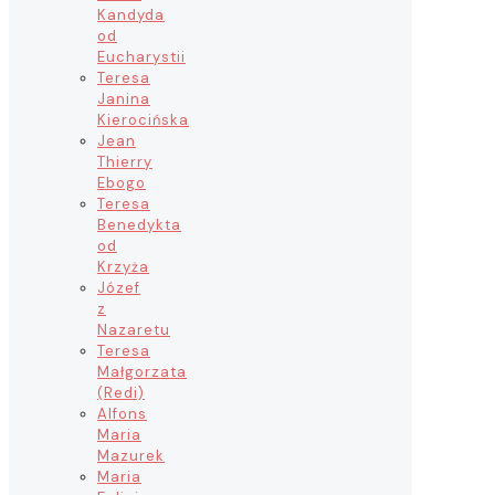
Kandyda
od
Eucharystii
Teresa
Janina
Kierocińska
Jean
Thierry
Ebogo
Teresa
Benedykta
od
Krzyża
Józef
z
Nazaretu
Teresa
Małgorzata
(Redi)
Alfons
Maria
Mazurek
Maria