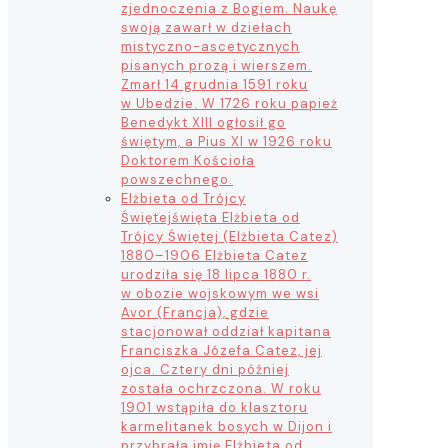
zjednoczenia z Bogiem. Naukę
swoją zawarł w dziełach
mistyczno-ascetycznych
pisanych prozą i wierszem.
Zmarł 14 grudnia 1591 roku
w Ubedzie. W 1726 roku papież
Benedykt XIII ogłosił go
świętym, a Pius XI w 1926 roku
Doktorem Kościoła
powszechnego.
Elżbieta od Trójcy
Świętej
święta Elżbieta od
Trójcy Świętej (Elżbieta Catez)
1880–1906 Elżbieta Catez
urodziła się 18 lipca 1880 r.
w obozie wojskowym we wsi
Avor (Francja), gdzie
stacjonował oddział kapitana
Franciszka Józefa Catez, jej
ojca. Cztery dni później
została ochrzczona. W roku
1901 wstąpiła do klasztoru
karmelitanek bosych w Dijon i
przybrała imię Elżbieta od