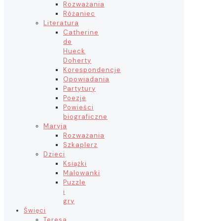
Rozważania
Różaniec
Literatura
Catherine
de
Hueck
Doherty
Korespondencje
Opowiadania
Partytury
Poezje
Powieści
biograficzne
Maryja
Rozważania
Szkaplerz
Dzieci
Książki
Malowanki
Puzzle
i
gry
Święci
Teresa