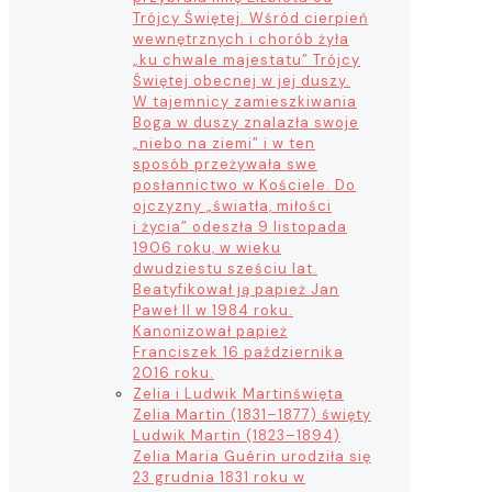
Trójcy Świętej. Wśród cierpień
wewnętrznych i chorób żyła
„ku chwale majestatu” Trójcy
Świętej obecnej w jej duszy.
W tajemnicy zamieszkiwania
Boga w duszy znalazła swoje
„niebo na ziemi” i w ten
sposób przeżywała swe
posłannictwo w Kościele. Do
ojczyzny „światła, miłości
i życia” odeszła 9 listopada
1906 roku, w wieku
dwudziestu sześciu lat.
Beatyfikował ją papież Jan
Paweł II w 1984 roku.
Kanonizował papież
Franciszek 16 października
2016 roku.
Zelia i Ludwik Martin
święta
Zelia Martin (1831–1877) święty
Ludwik Martin (1823–1894)
Zelia Maria Guérin urodziła się
23 grudnia 1831 roku w