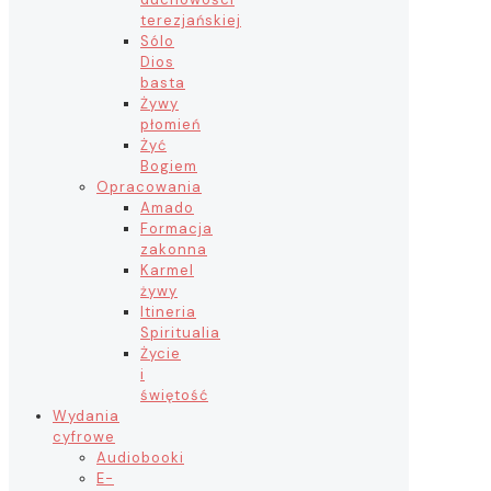
terezjańskiej
Sólo
Dios
basta
Żywy
płomień
Żyć
Bogiem
Opracowania
Amado
Formacja
zakonna
Karmel
żywy
Itineria
Spiritualia
Życie
i
świętość
Wydania
cyfrowe
Audiobooki
E-