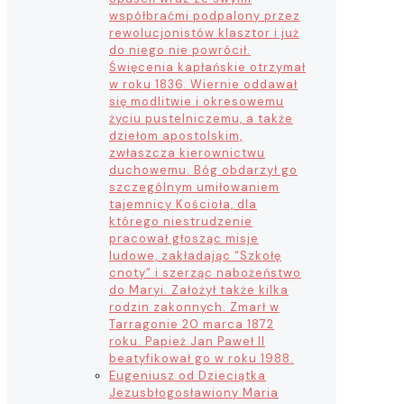
współbraćmi podpalony przez
rewolucjonistów klasztor i już
do niego nie powrócił.
Święcenia kapłańskie otrzymał
w roku 1836. Wiernie oddawał
się modlitwie i okresowemu
życiu pustelniczemu, a także
dziełom apostolskim,
zwłaszcza kierownictwu
duchowemu. Bóg obdarzył go
szczególnym umiłowaniem
tajemnicy Kościoła, dla
którego niestrudzenie
pracował głosząc misje
ludowe, zakładając “Szkołę
cnoty” i szerząc nabożeństwo
do Maryi. Założył także kilka
rodzin zakonnych. Zmarł w
Tarragonie 20 marca 1872
roku. Papież Jan Paweł II
beatyfikował go w roku 1988.
Eugeniusz od Dzieciątka
Jezus
błogosławiony Maria