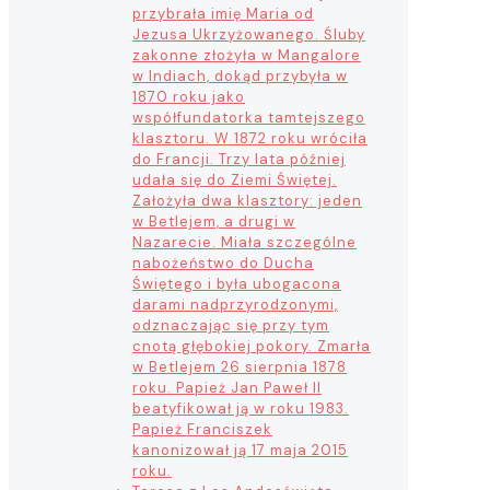
przybrała imię Maria od
Jezusa Ukrzyżowanego. Śluby
zakonne złożyła w Mangalore
w Indiach, dokąd przybyła w
1870 roku jako
współfundatorka tamtejszego
klasztoru. W 1872 roku wróciła
do Francji. Trzy lata później
udała się do Ziemi Świętej.
Założyła dwa klasztory: jeden
w Betlejem, a drugi w
Nazarecie. Miała szczególne
nabożeństwo do Ducha
Świętego i była ubogacona
darami nadprzyrodzonymi,
odznaczając się przy tym
cnotą głębokiej pokory. Zmarła
w Betlejem 26 sierpnia 1878
roku. Papież Jan Paweł II
beatyfikował ją w roku 1983.
Papież Franciszek
kanonizował ją 17 maja 2015
roku.