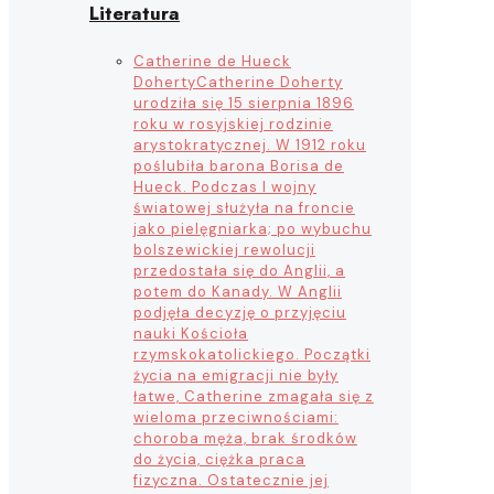
Literatura
Catherine de Hueck
Doherty
Catherine Doherty
urodziła się 15 sierpnia 1896
roku w rosyjskiej rodzinie
arystokratycznej. W 1912 roku
poślubiła barona Borisa de
Hueck. Podczas I wojny
światowej służyła na froncie
jako pielęgniarka; po wybuchu
bolszewickiej rewolucji
przedostała się do Anglii, a
potem do Kanady. W Anglii
podjęła decyzję o przyjęciu
nauki Kościoła
rzymskokatolickiego. Początki
życia na emigracji nie były
łatwe, Catherine zmagała się z
wieloma przeciwnościami:
choroba męża, brak środków
do życia, ciężka praca
fizyczna. Ostatecznie jej