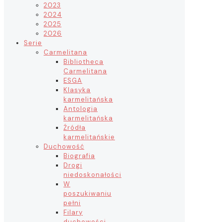
2023
2024
2025
2026
Serie
Carmelitana
Bibliotheca
Carmelitana
ESGA
Klasyka
karmelitańska
Antologia
karmelitańska
Źródła
karmelitańskie
Duchowość
Biografia
Drogi
niedoskonałości
W
poszukiwaniu
pełni
Filary
duchowości