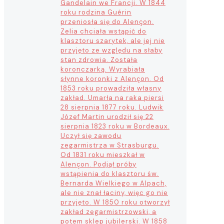
Gandelain we Francji. W 1844
roku rodzina Guérin
przeniosła się do Alençon.
Zelia chciała wstąpić do
klasztoru szarytek, ale jej nie
przyjęto ze względu na słaby
stan zdrowia. Została
koronczarką. Wyrabiała
słynne koronki z Alençon. Od
1853 roku prowadziła własny
zakład. Umarła na raka piersi
28 sierpnia 1877 roku. Ludwik
Józef Martin urodził się 22
sierpnia 1823 roku w Bordeaux.
Uczył się zawodu
zegarmistrza w Strasburgu.
Od 1831 roku mieszkał w
Alençon. Podjął próby
wstąpienia do klasztoru św.
Bernarda Wielkiego w Alpach,
ale nie znał łaciny, więc go nie
przyjęto. W 1850 roku otworzył
zakład zegarmistrzowski, a
potem sklep jubilerski. W 1858