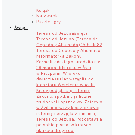
Książki
Malowanki
Puzzle i gry
Święci
Teresa od Jezusa
święta
Teresa od Jezusa (Teresa de
Cepeda y Ahumada) 1515–1582
Teresa de Cepeda y Ahumada,
reformatorka Zakonu
Karmelitańskiego, urodziła się
28 marca 1515 roku w Ávili
w Hiszpanii. W wieku
dwudziestu lat wstąpiła do
klasztoru Wcielenia w Ávili.
Kiedy podjęła się reformy
Zakonu, spotkały ją liczne
trudności i sprzeciwy. Założyła
w Ávili pierwszy klasztor swej
reformy i przyjęła w nim imię
Teresa od Jezusa. Pozostawiła
po sobie pisma, w których
ukazała drogę do