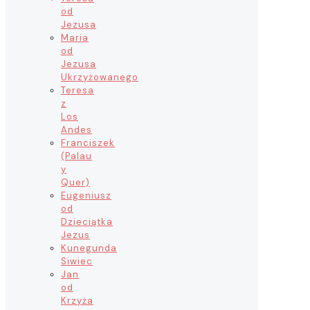
od
Jezusa
Maria
od
Jezusa
Ukrzyżowanego
Teresa
z
Los
Andes
Franciszek
(Palau
y
Quer)
Eugeniusz
od
Dzieciątka
Jezus
Kunegunda
Siwiec
Jan
od
Krzyża