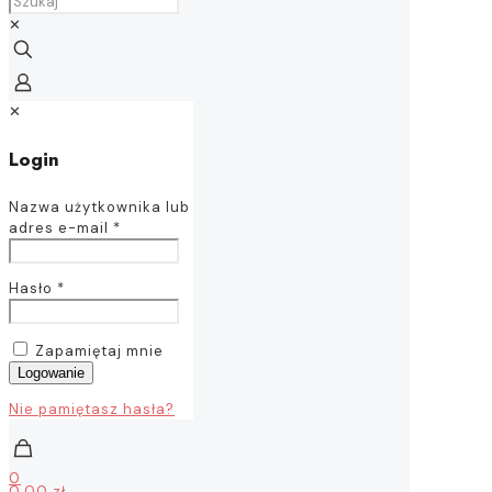
✕
✕
Login
Nazwa użytkownika lub
adres e-mail
*
Hasło
*
Zapamiętaj mnie
Logowanie
Nie pamiętasz hasła?
0
0,00 zł