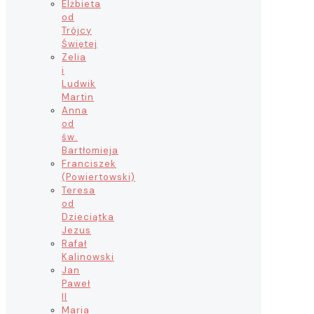
Elżbieta
od
Trójcy
Świętej
Zelia
i
Ludwik
Martin
Anna
od
św.
Bartłomieja
Franciszek
(Powiertowski)
Teresa
od
Dzieciątka
Jezus
Rafał
Kalinowski
Jan
Paweł
II
Maria