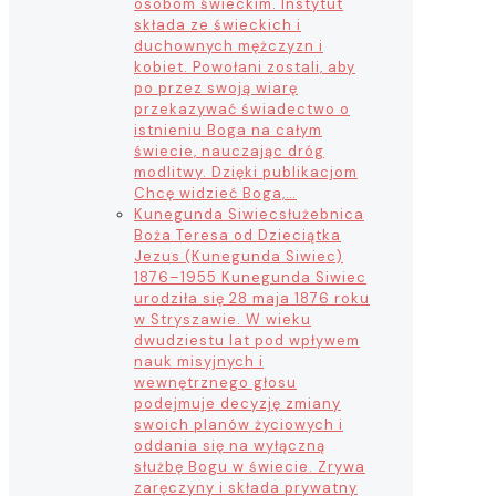
osobom świeckim. Instytut
składa ze świeckich i
duchownych mężczyzn i
kobiet. Powołani zostali, aby
po przez swoją wiarę
przekazywać świadectwo o
istnieniu Boga na całym
świecie, nauczając dróg
modlitwy. Dzięki publikacjom
Chcę widzieć Boga,…
Kunegunda Siwiec
służebnica
Boża Teresa od Dzieciątka
Jezus (Kunegunda Siwiec)
1876–1955 Kunegunda Siwiec
urodziła się 28 maja 1876 roku
w Stryszawie. W wieku
dwudziestu lat pod wpływem
nauk misyjnych i
wewnętrznego głosu
podejmuje decyzję zmiany
swoich planów życiowych i
oddania się na wyłączną
służbę Bogu w świecie. Zrywa
zaręczyny i składa prywatny