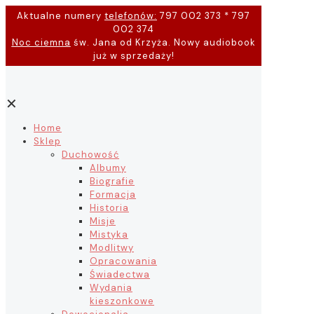
Aktualne numery
telefonów:
797 002 373 * 797
002 374
Noc ciemna
św. Jana od Krzyża. Nowy audiobook
już w sprzedaży!
✕
Home
Sklep
Duchowość
Albumy
Biografie
Formacja
Historia
Misje
Mistyka
Modlitwy
Opracowania
Świadectwa
Wydania
kieszonkowe