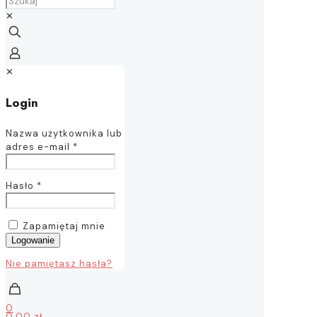
✕
✕
Login
Nazwa użytkownika lub
adres e-mail
*
Hasło
*
Zapamiętaj mnie
Logowanie
Nie pamiętasz hasła?
0
0,00 zł