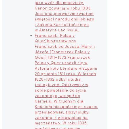
jako wzór dla młodzieży.
Kanonizował ją w roku 1993.
Jest ona pierwszym kwiatem
świętości narodu chilijskiego
i Zakonu Karmelitańskiego
w Ameryce Łacińskiej.
Franciszek (Palau y
Quer)
błogosławiony
Franciszek od Jezusa, Maryi i
Józefa (Franciszek Palau y
Quer) 1811–1872 Franciszek
Palau y Quer urodził się w
Aytona koło Lérida w Hiszpanii
29 grudnia 1811 roku. W latach
1828-1832 odbył studia
teologiczne. Odkrywszy w
sobie powołanie do życia
zakonnego, wstąpił do
Karmelu. W trudnym dla
Kościoła hiszpańskiego czasie
prześladowań, złożył śluby
zakonne, z gotowością na
męczeństwo. W roku 1835
opuścił wraz ze swymi