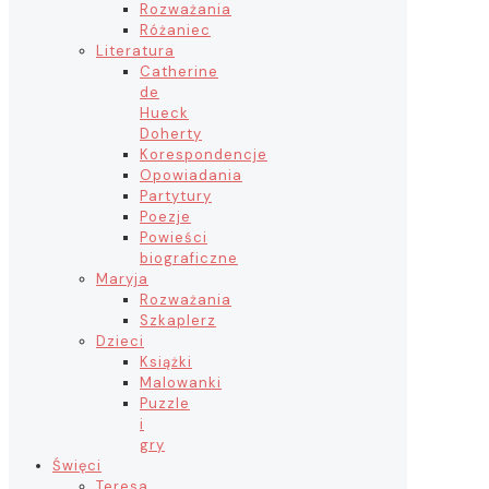
Rozważania
Różaniec
Literatura
Catherine
de
Hueck
Doherty
Korespondencje
Opowiadania
Partytury
Poezje
Powieści
biograficzne
Maryja
Rozważania
Szkaplerz
Dzieci
Książki
Malowanki
Puzzle
i
gry
Święci
Teresa