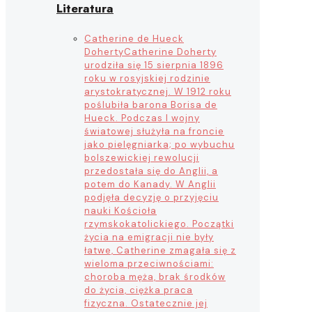
Literatura
Catherine de Hueck
Doherty
Catherine Doherty
urodziła się 15 sierpnia 1896
roku w rosyjskiej rodzinie
arystokratycznej. W 1912 roku
poślubiła barona Borisa de
Hueck. Podczas I wojny
światowej służyła na froncie
jako pielęgniarka; po wybuchu
bolszewickiej rewolucji
przedostała się do Anglii, a
potem do Kanady. W Anglii
podjęła decyzję o przyjęciu
nauki Kościoła
rzymskokatolickiego. Początki
życia na emigracji nie były
łatwe, Catherine zmagała się z
wieloma przeciwnościami:
choroba męża, brak środków
do życia, ciężka praca
fizyczna. Ostatecznie jej