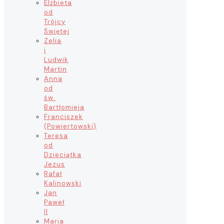
Elżbieta
od
Trójcy
Świętej
Zelia
i
Ludwik
Martin
Anna
od
św.
Bartłomieja
Franciszek
(Powiertowski)
Teresa
od
Dzieciątka
Jezus
Rafał
Kalinowski
Jan
Paweł
II
Maria