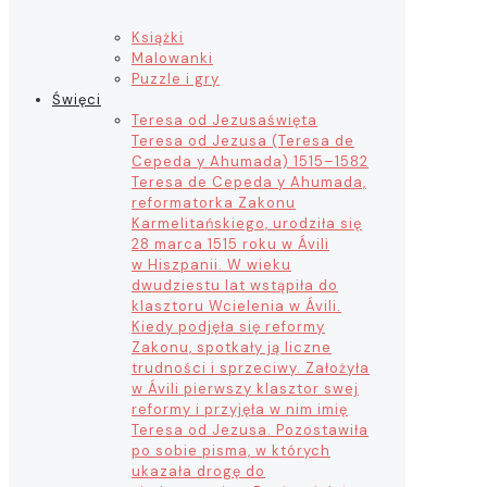
Książki
Malowanki
Puzzle i gry
Święci
Teresa od Jezusa
święta
Teresa od Jezusa (Teresa de
Cepeda y Ahumada) 1515–1582
Teresa de Cepeda y Ahumada,
reformatorka Zakonu
Karmelitańskiego, urodziła się
28 marca 1515 roku w Ávili
w Hiszpanii. W wieku
dwudziestu lat wstąpiła do
klasztoru Wcielenia w Ávili.
Kiedy podjęła się reformy
Zakonu, spotkały ją liczne
trudności i sprzeciwy. Założyła
w Ávili pierwszy klasztor swej
reformy i przyjęła w nim imię
Teresa od Jezusa. Pozostawiła
po sobie pisma, w których
ukazała drogę do