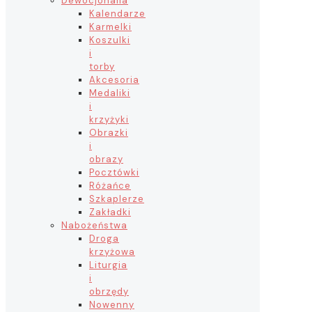
Dewocjonalia
Kalendarze
Karmelki
Koszulki
i
torby
Akcesoria
Medaliki
i
krzyżyki
Obrazki
i
obrazy
Pocztówki
Różańce
Szkaplerze
Zakładki
Nabożeństwa
Droga
krzyżowa
Liturgia
i
obrzędy
Nowenny