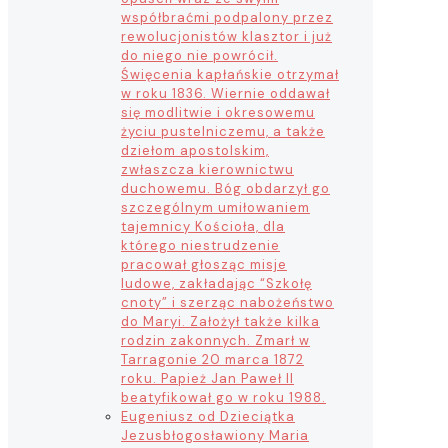
współbraćmi podpalony przez
rewolucjonistów klasztor i już
do niego nie powrócił.
Święcenia kapłańskie otrzymał
w roku 1836. Wiernie oddawał
się modlitwie i okresowemu
życiu pustelniczemu, a także
dziełom apostolskim,
zwłaszcza kierownictwu
duchowemu. Bóg obdarzył go
szczególnym umiłowaniem
tajemnicy Kościoła, dla
którego niestrudzenie
pracował głosząc misje
ludowe, zakładając “Szkołę
cnoty” i szerząc nabożeństwo
do Maryi. Założył także kilka
rodzin zakonnych. Zmarł w
Tarragonie 20 marca 1872
roku. Papież Jan Paweł II
beatyfikował go w roku 1988.
Eugeniusz od Dzieciątka
Jezus
błogosławiony Maria