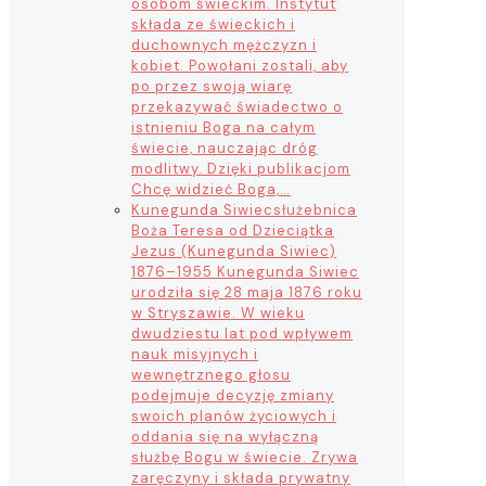
osobom świeckim. Instytut
składa ze świeckich i
duchownych mężczyzn i
kobiet. Powołani zostali, aby
po przez swoją wiarę
przekazywać świadectwo o
istnieniu Boga na całym
świecie, nauczając dróg
modlitwy. Dzięki publikacjom
Chcę widzieć Boga,…
Kunegunda Siwiec
służebnica
Boża Teresa od Dzieciątka
Jezus (Kunegunda Siwiec)
1876–1955 Kunegunda Siwiec
urodziła się 28 maja 1876 roku
w Stryszawie. W wieku
dwudziestu lat pod wpływem
nauk misyjnych i
wewnętrznego głosu
podejmuje decyzję zmiany
swoich planów życiowych i
oddania się na wyłączną
służbę Bogu w świecie. Zrywa
zaręczyny i składa prywatny