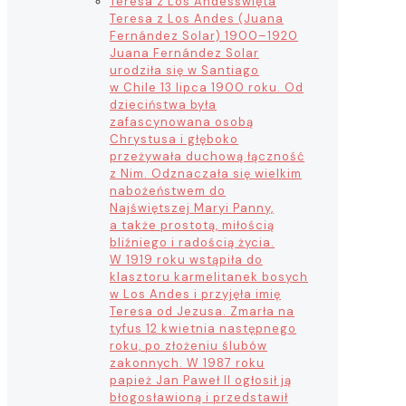
Teresa z Los Andes
święta
Teresa z Los Andes (Juana
Fernández Solar) 1900–1920
Juana Fernández Solar
urodziła się w Santiago
w Chile 13 lipca 1900 roku. Od
dzieciństwa była
zafascynowana osobą
Chrystusa i głęboko
przeżywała duchową łączność
z Nim. Odznaczała się wielkim
nabożeństwem do
Najświętszej Maryi Panny,
a także prostotą, miłością
bliźniego i radością życia.
W 1919 roku wstąpiła do
klasztoru karmelitanek bosych
w Los Andes i przyjęła imię
Teresa od Jezusa. Zmarła na
tyfus 12 kwietnia następnego
roku, po złożeniu ślubów
zakonnych. W 1987 roku
papież Jan Paweł II ogłosił ją
błogosławioną i przedstawił