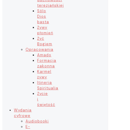
terezjańskiej
Sólo
Dios
basta
Żywy
płomień
Żyć
Bogiem
Opracowania
Amado
Formacja
zakonna
Karmel
żywy
Itineria
Spiritualia
Życie
i
świętość
Wydania
cyfrowe
Audiobooki
E-