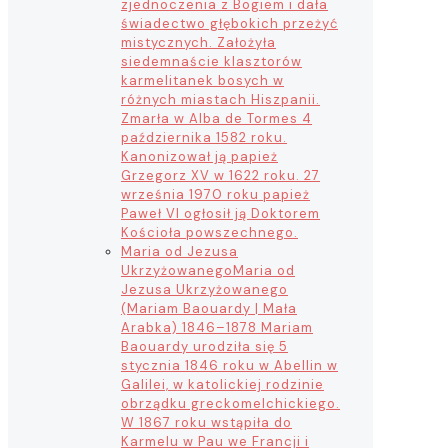
zjednoczenia z Bogiem i dała
świadectwo głębokich przeżyć
mistycznych. Założyła
siedemnaście klasztorów
karmelitanek bosych w
różnych miastach Hiszpanii.
Zmarła w Alba de Tormes 4
października 1582 roku.
Kanonizował ją papież
Grzegorz XV w 1622 roku. 27
września 1970 roku papież
Paweł VI ogłosił ją Doktorem
Kościoła powszechnego.
Maria od Jezusa
Ukrzyżowanego
Maria od
Jezusa Ukrzyżowanego
(Mariam Baouardy | Mała
Arabka) 1846–1878 Mariam
Baouardy urodziła się 5
stycznia 1846 roku w Abellin w
Galilei, w katolickiej rodzinie
obrządku greckomelchickiego.
W 1867 roku wstąpiła do
Karmelu w Pau we Francji i