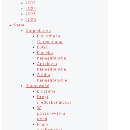
2023
2024
2025
2026
Serie
Carmelitana
Bibliotheca
Carmelitana
ESGA
Klasyka
karmelitańska
Antologia
karmelitańska
Źródła
karmelitańskie
Duchowość
Biografia
Drogi
niedoskonałości
W
poszukiwaniu
pełni
Filary
duchowości