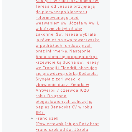
Kastylii. W roku 1570 sama św.
Teresa od Jezusa przyjęła ją
do pierwszego klasztoru
reformowanego, pod
wezwaniem św. Józefa w Awili,
w którym złożyła śluby
zakonne. Św. Teresa wybrała
ją również na swą towarzyszkę
w podróżach fundacyjnych
oraz infirmerkę. Następnie
Anna stała się propagatorką i
krzewicielką ducha św. Teresy
we Francji i Flandrii, okazując
się prawdziwą córką Kościoła.
Słynęła z gorliwości o
zbawienie dusz. Zmarła w
Antwerpii 7 czerwca 1626
roku. Do grona
błogosławionych zaliczył ją
papież Benedykt XV w roku
1917.
Franciszek
(Powiertowski)
sługa Boży brat
Franciszek od św. Józefa