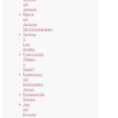
od
Jezusa
Maria
od
Jezusa
Ukrzyżowanego
Teresa
z
Los
Andes
Franciszek
(Palau
y
Quer)
Eugeniusz
od
Dzieciątka
Jezus
Kunegunda
Siwiec
Jan
od
Krzyża