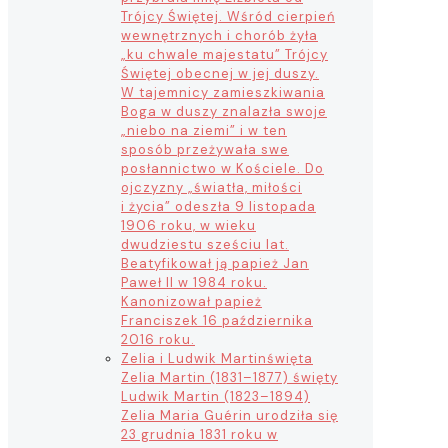
Trójcy Świętej. Wśród cierpień
wewnętrznych i chorób żyła
„ku chwale majestatu” Trójcy
Świętej obecnej w jej duszy.
W tajemnicy zamieszkiwania
Boga w duszy znalazła swoje
„niebo na ziemi” i w ten
sposób przeżywała swe
posłannictwo w Kościele. Do
ojczyzny „światła, miłości
i życia” odeszła 9 listopada
1906 roku, w wieku
dwudziestu sześciu lat.
Beatyfikował ją papież Jan
Paweł II w 1984 roku.
Kanonizował papież
Franciszek 16 października
2016 roku.
Zelia i Ludwik Martin
święta
Zelia Martin (1831–1877) święty
Ludwik Martin (1823–1894)
Zelia Maria Guérin urodziła się
23 grudnia 1831 roku w