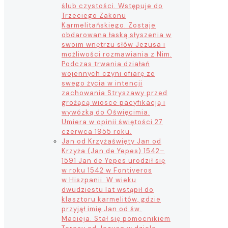
ślub czystości. Wstępuje do
Trzeciego Zakonu
Karmelitańskiego. Zostaje
obdarowana łaską słyszenia w
swoim wnętrzu słów Jezusa i
możliwości rozmawiania z Nim.
Podczas trwania działań
wojennych czyni ofiarę ze
swego życia w intencji
zachowania Stryszawy przed
grożącą wiosce pacyfikacją i
wywózką do Oświęcimia.
Umiera w opinii świętości 27
czerwca 1955 roku.
Jan od Krzyża
święty Jan od
Krzyża (Jan de Yepes) 1542–
1591 Jan de Yepes urodził się
w roku 1542 w Fontiveros
w Hiszpanii. W wieku
dwudziestu lat wstąpił do
klasztoru karmelitów, gdzie
przyjął imię Jan od św.
Macieja. Stał się pomocnikiem