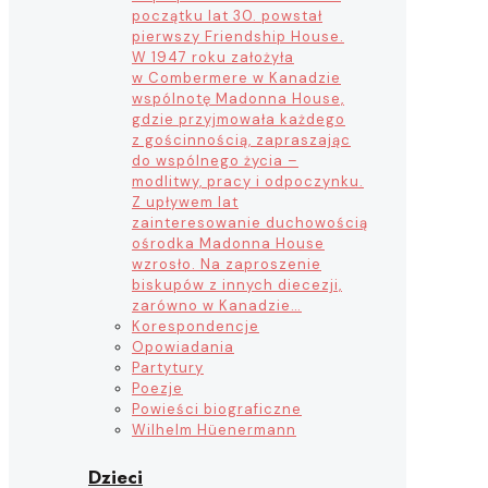
początku lat 30. powstał
pierwszy Friendship House.
W 1947 roku założyła
w Combermere w Kanadzie
wspólnotę Madonna House,
gdzie przyjmowała każdego
z gościnnością, zapraszając
do wspólnego życia –
modlitwy, pracy i odpoczynku.
Z upływem lat
zainteresowanie duchowością
ośrodka Madonna House
wzrosło. Na zaproszenie
biskupów z innych diecezji,
zarówno w Kanadzie…
Korespondencje
Opowiadania
Partytury
Poezje
Powieści biograficzne
Wilhelm Hüenermann
Dzieci