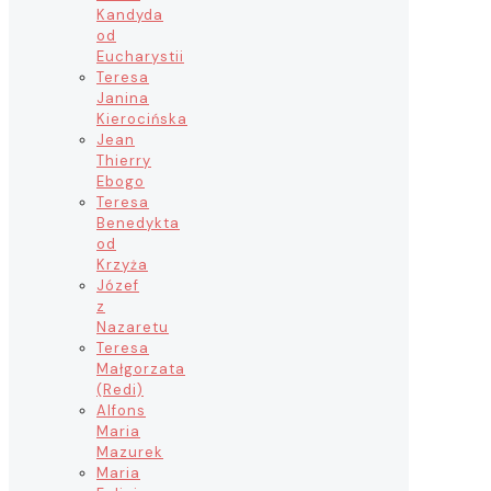
Kandyda
od
Eucharystii
Teresa
Janina
Kierocińska
Jean
Thierry
Ebogo
Teresa
Benedykta
od
Krzyża
Józef
z
Nazaretu
Teresa
Małgorzata
(Redi)
Alfons
Maria
Mazurek
Maria