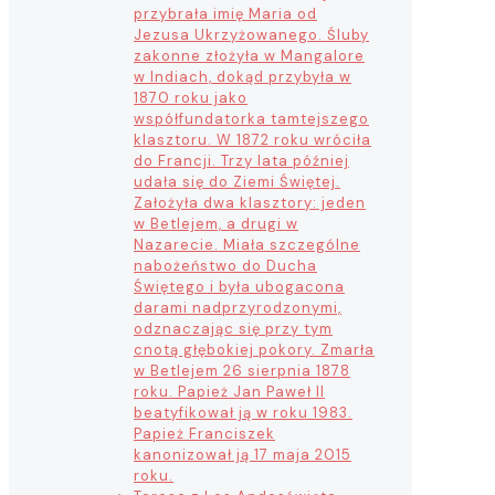
przybrała imię Maria od
Jezusa Ukrzyżowanego. Śluby
zakonne złożyła w Mangalore
w Indiach, dokąd przybyła w
1870 roku jako
współfundatorka tamtejszego
klasztoru. W 1872 roku wróciła
do Francji. Trzy lata później
udała się do Ziemi Świętej.
Założyła dwa klasztory: jeden
w Betlejem, a drugi w
Nazarecie. Miała szczególne
nabożeństwo do Ducha
Świętego i była ubogacona
darami nadprzyrodzonymi,
odznaczając się przy tym
cnotą głębokiej pokory. Zmarła
w Betlejem 26 sierpnia 1878
roku. Papież Jan Paweł II
beatyfikował ją w roku 1983.
Papież Franciszek
kanonizował ją 17 maja 2015
roku.