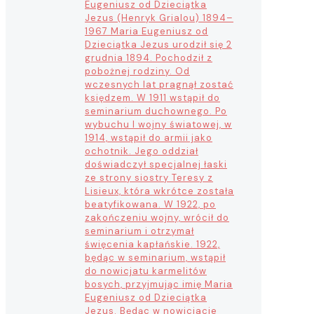
Eugeniusz od Dzieciątka
Jezus (Henryk Grialou) 1894–
1967 Maria Eugeniusz od
Dzieciątka Jezus urodził się 2
grudnia 1894. Pochodził z
pobożnej rodziny. Od
wczesnych lat pragnął zostać
księdzem. W 1911 wstąpił do
seminarium duchownego. Po
wybuchu I wojny światowej, w
1914, wstąpił do armii jako
ochotnik. Jego oddział
doświadczył specjalnej łaski
ze strony siostry Teresy z
Lisieux, która wkrótce została
beatyfikowana. W 1922, po
zakończeniu wojny, wrócił do
seminarium i otrzymał
święcenia kapłańskie. 1922,
będąc w seminarium, wstąpił
do nowicjatu karmelitów
bosych, przyjmując imię Maria
Eugeniusz od Dzieciątka
Jezus. Będąc w nowicjacie