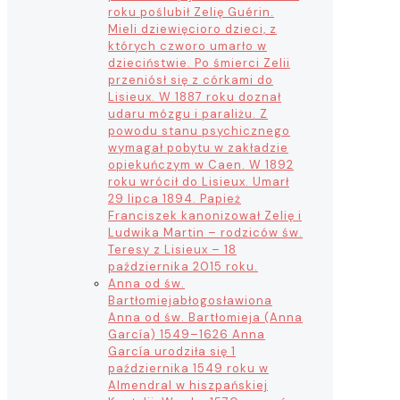
roku poślubił Zelię Guérin.
Mieli dziewięcioro dzieci, z
których czworo umarło w
dzieciństwie. Po śmierci Zelii
przeniósł się z córkami do
Lisieux. W 1887 roku doznał
udaru mózgu i paraliżu. Z
powodu stanu psychicznego
wymagał pobytu w zakładzie
opiekuńczym w Caen. W 1892
roku wrócił do Lisieux. Umarł
29 lipca 1894. Papież
Franciszek kanonizował Zelię i
Ludwika Martin – rodziców św.
Teresy z Lisieux – 18
października 2015 roku.
Anna od św.
Bartłomieja
błogosławiona
Anna od św. Bartłomieja (Anna
García) 1549–1626 Anna
García urodziła się 1
października 1549 roku w
Almendral w hiszpańskiej