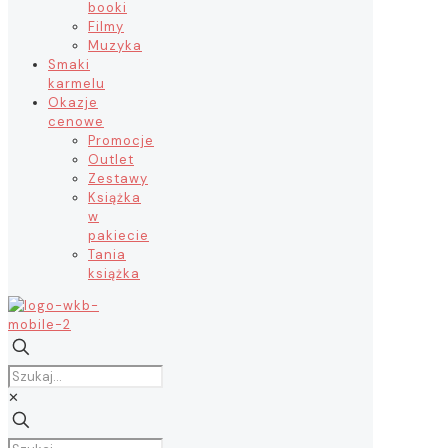
booki
Filmy
Muzyka
Smaki
karmelu
Okazje
cenowe
Promocje
Outlet
Zestawy
Książka
w
pakiecie
Tania
książka
✕