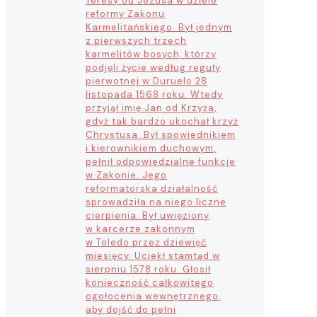
Teresy od Jezusa w dziele
reformy Zakonu
Karmelitańskiego. Był jednym
z pierwszych trzech
karmelitów bosych, którzy
podjęli życie według reguły
pierwotnej w Duruelo 28
listopada 1568 roku. Wtedy
przyjął imię Jan od Krzyża,
gdyż tak bardzo ukochał krzyż
Chrystusa. Był spowiednikiem
i kierownikiem duchowym,
pełnił odpowiedzialne funkcje
w Zakonie. Jego
reformatorska działalność
sprowadziła na niego liczne
cierpienia. Był uwięziony
w karcerze zakonnym
w Toledo przez dziewięć
miesięcy. Uciekł stamtąd w
sierpniu 1578 roku. Głosił
konieczność całkowitego
ogołocenia wewnętrznego,
aby dojść do pełni