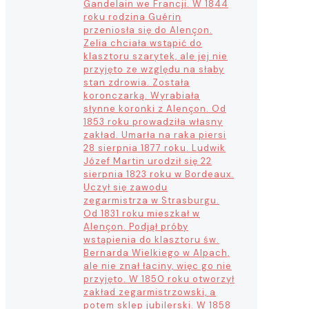
Gandelain we Francji. W 1844
roku rodzina Guérin
przeniosła się do Alençon.
Zelia chciała wstąpić do
klasztoru szarytek, ale jej nie
przyjęto ze względu na słaby
stan zdrowia. Została
koronczarką. Wyrabiała
słynne koronki z Alençon. Od
1853 roku prowadziła własny
zakład. Umarła na raka piersi
28 sierpnia 1877 roku. Ludwik
Józef Martin urodził się 22
sierpnia 1823 roku w Bordeaux.
Uczył się zawodu
zegarmistrza w Strasburgu.
Od 1831 roku mieszkał w
Alençon. Podjął próby
wstąpienia do klasztoru św.
Bernarda Wielkiego w Alpach,
ale nie znał łaciny, więc go nie
przyjęto. W 1850 roku otworzył
zakład zegarmistrzowski, a
potem sklep jubilerski. W 1858