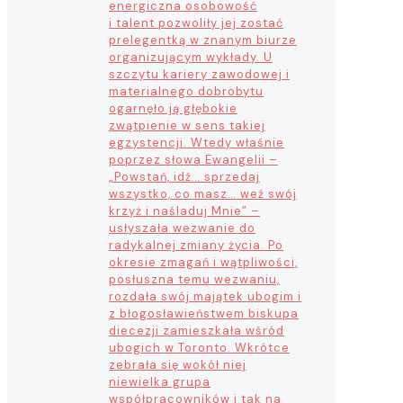
energiczna osobowość
i talent pozwoliły jej zostać
prelegentką w znanym biurze
organizującym wykłady. U
szczytu kariery zawodowej i
materialnego dobrobytu
ogarnęło ją głębokie
zwątpienie w sens takiej
egzystencji. Wtedy właśnie
poprzez słowa Ewangelii –
„Powstań, idź… sprzedaj
wszystko, co masz… weź swój
krzyż i naśladuj Mnie” –
usłyszała wezwanie do
radykalnej zmiany życia. Po
okresie zmagań i wątpliwości,
posłuszna temu wezwaniu,
rozdała swój majątek ubogim i
z błogosławieństwem biskupa
diecezji zamieszkała wśród
ubogich w Toronto. Wkrótce
zebrała się wokół niej
niewielka grupa
współpracowników i tak na