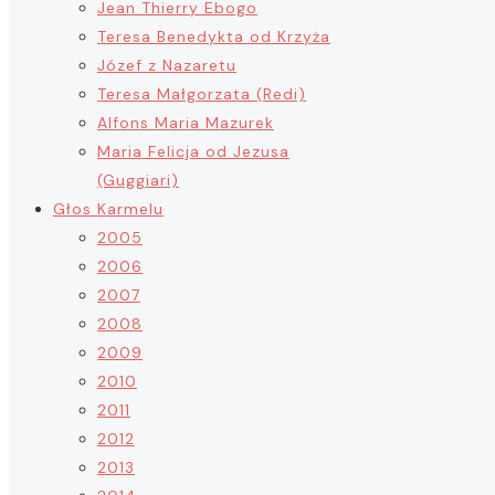
Jean Thierry Ebogo
Teresa Benedykta od Krzyża
Józef z Nazaretu
Teresa Małgorzata (Redi)
Alfons Maria Mazurek
Maria Felicja od Jezusa
(Guggiari)
Głos Karmelu
2005
2006
2007
2008
2009
2010
2011
2012
2013