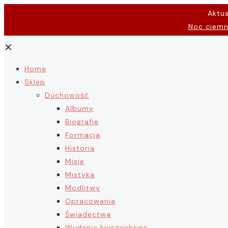
Aktu
Noc ciem
✕
Home
Sklep
Duchowość
Albumy
Biografie
Formacja
Historia
Misje
Mistyka
Modlitwy
Opracowania
Świadectwa
Wydania kieszonkowe