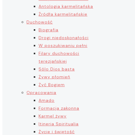
Antologia karmelitańska
Źródła karmelitańskie
Duchowość
Biografia
Drogi niedoskonałości
W poszukiwaniu pełni
Filary duchowości
terezjańskiej
Sólo Dios basta
Żywy płomień
Żyć Bogiem
Opracowania
Amado
Formacja zakonna
Karmel żywy
Itineria Spiritualia
Życie i świętość