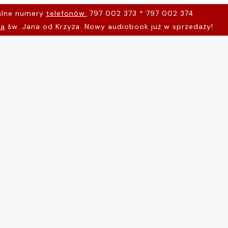
alne numery
telefonów:
797 002 373 * 797 002 374
na
św. Jana od Krzyża. Nowy audiobook już w sprzedaży!