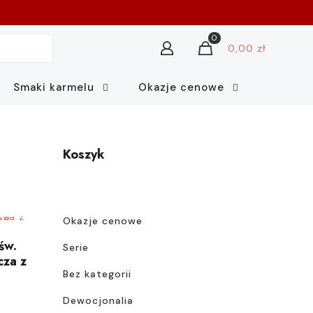
0
0,00 zł
Smaki karmelu
Okazje cenowe
Koszyk
Okazje cenowe
św.
Serie
cza z
Bez kategorii
Dewocjonalia