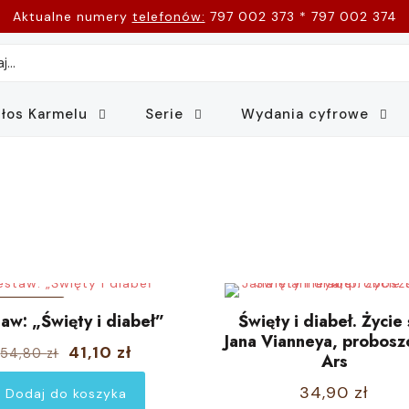
Aktualne numery
telefonów:
797 002 373 * 797 002 374
łos Karmelu
Serie
Wydania cyfrowe
PROMOCJI
aw: „Święty i diabeł”
Święty i diabeł. Życie 
Jana Vianneya, probosz
Pierwotna
Aktualna
41,10
zł
54,80
zł
Ars
cena
cena
34,90
zł
Dodaj do koszyka
wynosiła:
wynosi: