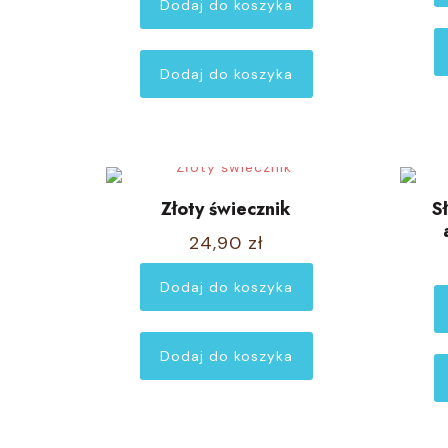
Dodaj do koszyka
wynosiła:
wynosi:
109,60 zł.
82,00 zł.
Dodaj do koszyka
Złoty świecznik
S
24,90
zł
Dodaj do koszyka
Dodaj do koszyka