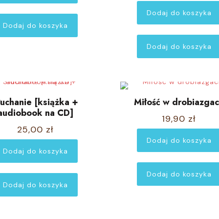
54,80 zł.
41,10 zł.
Dodaj do koszyka
Dodaj do koszyka
Dodaj do koszyka
łuchanie [książka +
Miłość w drobiazga
audiobook na CD]
19,90
zł
25,00
zł
Dodaj do koszyka
Dodaj do koszyka
Dodaj do koszyka
Dodaj do koszyka