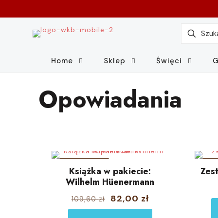
Home
Sklep
Święci
G
Opowiadania
W PROMOCJI
W 
Książka w pakiecie:
Zest
Wilhelm Hüenermann
Pierwotna
Aktualna
82,00
zł
109,60
zł
cena
cena