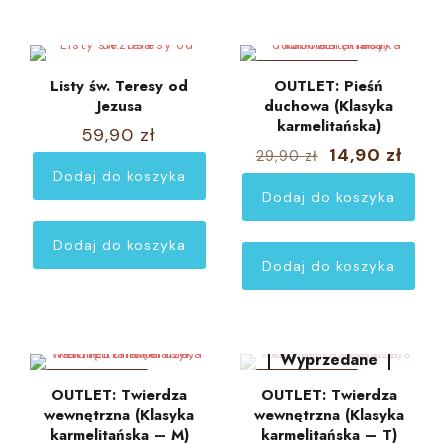
W PROMOCJI
Listy św. Teresy od
OUTLET: Pieśń
Jezusa
duchowa (Klasyka
karmelitańska)
59,90
zł
Pierwotna
Aktu
14,90
zł
29,90
zł
cena
cena
Dodaj do koszyka
wynosiła:
wyno
Dodaj do koszyka
29,90 zł.
14,90
Outlet
Dodaj do koszyka
Dodaj do koszyka
Wyprzedane
W PROMOCJI
W PROMOCJI
OUTLET: Twierdza
OUTLET: Twierdza
wewnętrzna (Klasyka
wewnętrzna (Klasyka
karmelitańska – M)
karmelitańska – T)