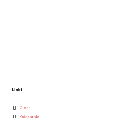
Linki
O nas
Księgarnie