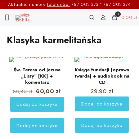
Aktualne numery
telefonów:
797 002 373 * 797 002 374
0
0,00 zł
Klasyka karmelitańska
W PROMOCJI
Św. Teresa od Jezusa
Księga fundacji [oprawa
„Listy” [KK] +
twarda] + audiobook na
komentarz
CD
Pierwotna
Aktualna
60,00
zł
29,90
zł
86,80
zł
cena
cena
wynosiła:
wynosi:
Dodaj do koszyka
Dodaj do koszyka
86,80 zł.
60,00 zł.
Dodaj do koszyka
Dodaj do koszyka