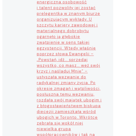
energiczna osobowość
i talent pozwoliły jej zostać
prelegentką w znanym biurze
organizującym wykłady. U
szczytu kariery zawodowej i
materialnego dobrobytu
ogarnęło ją głębokie
zwątpienie w sens takiej
egzystencji. Wtedy właśnie
poprzez słowa Ewangelii –
„Powstań, idź… sprzedaj
wszystko, co masz… weź swój
krzyż i naśladuj Mnie” –
usłyszała wezwanie do
radykalnej zmiany życia. Po
okresie zmagań i wątpliwości,
posłuszna temu wezwaniu,
rozdała swój majątek ubogim i
z błogosławieństwem biskupa
diecezji zamieszkała wśród
ubogich w Toronto. Wkrótce
zebrała się wokół niej
niewielka grupa
współpracowników i tak na