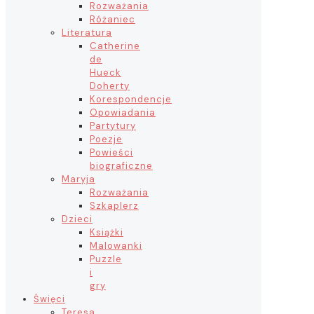
Rozważania
Różaniec
Literatura
Catherine
de
Hueck
Doherty
Korespondencje
Opowiadania
Partytury
Poezje
Powieści
biograficzne
Maryja
Rozważania
Szkaplerz
Dzieci
Książki
Malowanki
Puzzle
i
gry
Święci
Teresa