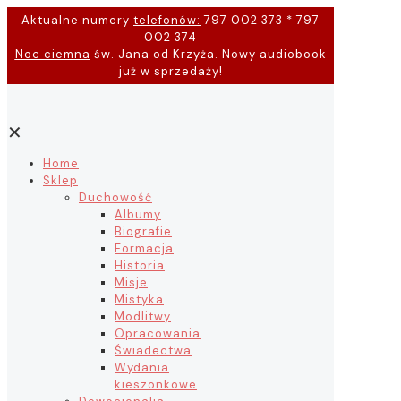
Aktualne numery
telefonów:
797 002 373 * 797
002 374
Noc ciemna
św. Jana od Krzyża. Nowy audiobook
już w sprzedaży!
✕
Home
Sklep
Duchowość
Albumy
Biografie
Formacja
Historia
Misje
Mistyka
Modlitwy
Opracowania
Świadectwa
Wydania
kieszonkowe