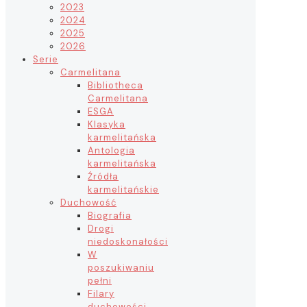
2023
2024
2025
2026
Serie
Carmelitana
Bibliotheca
Carmelitana
ESGA
Klasyka
karmelitańska
Antologia
karmelitańska
Źródła
karmelitańskie
Duchowość
Biografia
Drogi
niedoskonałości
W
poszukiwaniu
pełni
Filary
duchowości