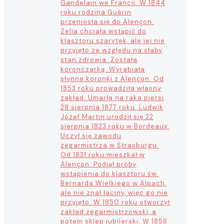
Gandelain we Francji. W 1844
roku rodzina Guérin
przeniosła się do Alençon.
Zelia chciała wstąpić do
klasztoru szarytek, ale jej nie
przyjęto ze względu na słaby
stan zdrowia. Została
koronczarką. Wyrabiała
słynne koronki z Alençon. Od
1853 roku prowadziła własny
zakład. Umarła na raka piersi
28 sierpnia 1877 roku. Ludwik
Józef Martin urodził się 22
sierpnia 1823 roku w Bordeaux.
Uczył się zawodu
zegarmistrza w Strasburgu.
Od 1831 roku mieszkał w
Alençon. Podjął próby
wstąpienia do klasztoru św.
Bernarda Wielkiego w Alpach,
ale nie znał łaciny, więc go nie
przyjęto. W 1850 roku otworzył
zakład zegarmistrzowski, a
potem sklep jubilerski. W 1858