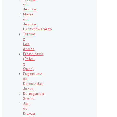
od
Jezusa
Maria
od
Jezusa
Ukrzyżowanego
Teresa
z
Los
Andes
Franciszek
(Palau
y
Quer)
Eugeniusz
od
Dzieciątka
Jezus
Kunegunda
Siwiec
Jan
od
Krzyża