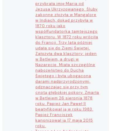
przybrała imię Maria od
Jezusa Ukrzyżowanego. Śluby
zakonne złożyła w Mangalore
w Indiach, dokąd przybyła w
1870 roku jako
współfundatorka tamtejszego
klasztoru. W 1872 roku wróciła
do Francji. Trzy lata później
udała się do Ziemi Świętej.
Założyła dwa klasztory: jeden
w Betlejem, a drugi w
Nazarecie. Miała szczególne
nabożeństwo do Ducha
Świętego i była ubogacona
darami nadprzyrodzonymi,
odznaczając się przy tym
cnotą głębokiej pokory. Zmarła
w Betlejem 26 sierpnia 1878
roku. Papież Jan Paweł II
beatyfikował ją w roku 1983.
Papież Franciszek
kanonizował ją 17 maja 2015
roku.