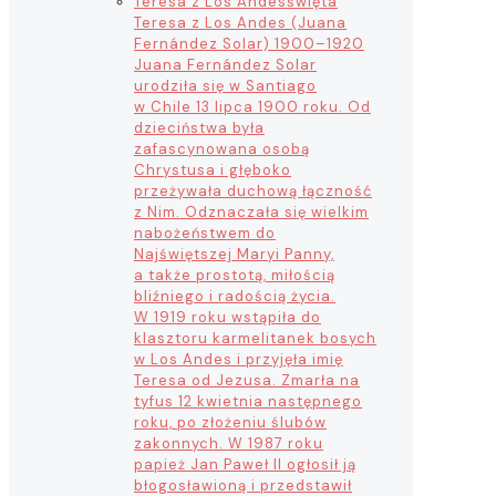
Teresa z Los Andes
święta
Teresa z Los Andes (Juana
Fernández Solar) 1900–1920
Juana Fernández Solar
urodziła się w Santiago
w Chile 13 lipca 1900 roku. Od
dzieciństwa była
zafascynowana osobą
Chrystusa i głęboko
przeżywała duchową łączność
z Nim. Odznaczała się wielkim
nabożeństwem do
Najświętszej Maryi Panny,
a także prostotą, miłością
bliźniego i radością życia.
W 1919 roku wstąpiła do
klasztoru karmelitanek bosych
w Los Andes i przyjęła imię
Teresa od Jezusa. Zmarła na
tyfus 12 kwietnia następnego
roku, po złożeniu ślubów
zakonnych. W 1987 roku
papież Jan Paweł II ogłosił ją
błogosławioną i przedstawił