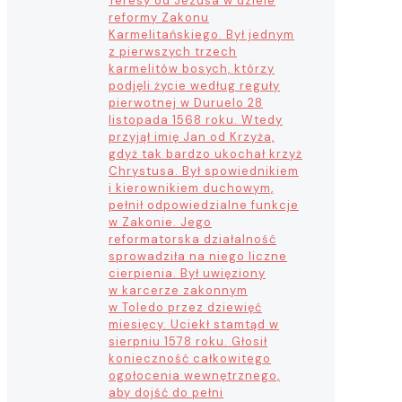
Teresy od Jezusa w dziele
reformy Zakonu
Karmelitańskiego. Był jednym
z pierwszych trzech
karmelitów bosych, którzy
podjęli życie według reguły
pierwotnej w Duruelo 28
listopada 1568 roku. Wtedy
przyjął imię Jan od Krzyża,
gdyż tak bardzo ukochał krzyż
Chrystusa. Był spowiednikiem
i kierownikiem duchowym,
pełnił odpowiedzialne funkcje
w Zakonie. Jego
reformatorska działalność
sprowadziła na niego liczne
cierpienia. Był uwięziony
w karcerze zakonnym
w Toledo przez dziewięć
miesięcy. Uciekł stamtąd w
sierpniu 1578 roku. Głosił
konieczność całkowitego
ogołocenia wewnętrznego,
aby dojść do pełni