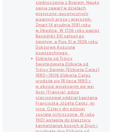
zjednoczenia z Bogiem. Naukę
swoją zawarł w dziełach
mistyczno-ascetycznych
pisanych prozą i wierszem.
Zmarł 14 grudnia 1591 roku
w Ubedzie. W 1726 roku papież
Benedykt XIII ogłosił go
świętym, a Pius XI w 1926 roku
Doktorem Kościoła
powszechnego.
Elżbieta od Trójcy
Świętej
święta Elżbieta od
Trójcy Świętej (Elżbieta Catez)
1880–1906 Elżbieta Catez
urodziła się 18 lipca 1880 r.
w obozie wojskowym we wsi
Avor (Francja), gdzie
stacjonował oddział kapitana
Franciszka Józefa Catez, jej
ojca. Cztery dni później
została ochrzczona. W roku
1901 wstąpiła do klasztoru
karmelitanek bosych w Dijon i
przybrała imię Elżbieta od