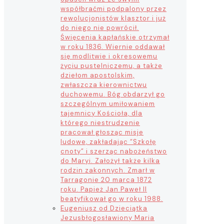
współbraćmi podpalony przez
rewolucjonistów klasztor i już
do niego nie powrócił.
Święcenia kapłańskie otrzymał
w roku 1836. Wiernie oddawał
się modlitwie i okresowemu
życiu pustelniczemu, a także
dziełom apostolskim,
zwłaszcza kierownictwu
duchowemu. Bóg obdarzył go
szczególnym umiłowaniem
tajemnicy Kościoła, dla
którego niestrudzenie
pracował głosząc misje
ludowe, zakładając “Szkołę
cnoty” i szerząc nabożeństwo
do Maryi. Założył także kilka
rodzin zakonnych. Zmarł w
Tarragonie 20 marca 1872
roku. Papież Jan Paweł II
beatyfikował go w roku 1988.
Eugeniusz od Dzieciątka
Jezus
błogosławiony Maria