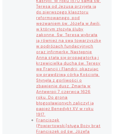
Kastylii. W roku 1570 sama św.
Teresa od Jezusa przyjęła ją
do pierwszego klasztoru
reformowanego, pod
wezwaniem św. Józefa w Awili,
w którym złożyła śluby
zakonne. Św. Teresa wybrała
ją również na swą towarzyszkę
w podróżach fundacyjnych
oraz infirmerkę. Następnie
Anna stała się propagatorką i
krzewicielką ducha św. Teresy
we Francji i Flandrii, okazując
się prawdziwą córką Kościoła.
Słynęła z gorliwości o
zbawienie dusz. Zmarła w
Antwerpii 7 czerwca 1626
roku. Do grona
błogosławionych zaliczył ją
papież Benedykt XV w roku
1917.
Franciszek
(Powiertowski)
sługa Boży brat
Franciszek od św. Józefa