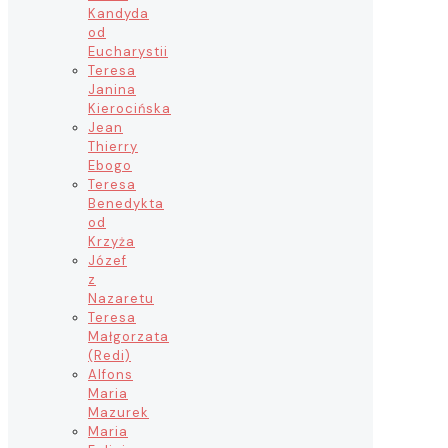
Kandyda
od
Eucharystii
Teresa
Janina
Kierocińska
Jean
Thierry
Ebogo
Teresa
Benedykta
od
Krzyża
Józef
z
Nazaretu
Teresa
Małgorzata
(Redi)
Alfons
Maria
Mazurek
Maria