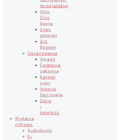
terezjańskiej
Sólo
Dios
basta
Żywy
płomień
Żyć
Bogiem
Opracowania
Amado
Formacja
zakonna
Karmel
żywy
Itineria
Spiritualia
Życie
i
świętość
Wydania
cyfrowe
Audiobooki
E-