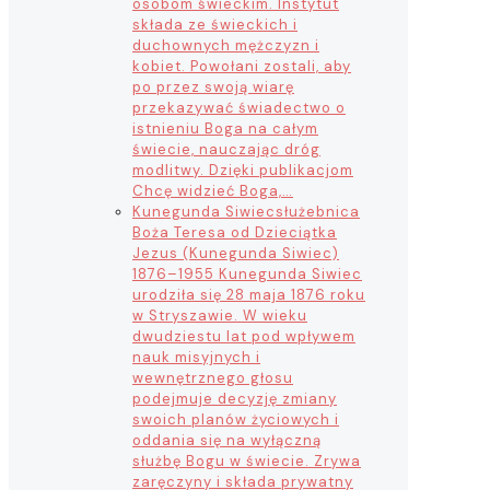
osobom świeckim. Instytut
składa ze świeckich i
duchownych mężczyzn i
kobiet. Powołani zostali, aby
po przez swoją wiarę
przekazywać świadectwo o
istnieniu Boga na całym
świecie, nauczając dróg
modlitwy. Dzięki publikacjom
Chcę widzieć Boga,…
Kunegunda Siwiec
służebnica
Boża Teresa od Dzieciątka
Jezus (Kunegunda Siwiec)
1876–1955 Kunegunda Siwiec
urodziła się 28 maja 1876 roku
w Stryszawie. W wieku
dwudziestu lat pod wpływem
nauk misyjnych i
wewnętrznego głosu
podejmuje decyzję zmiany
swoich planów życiowych i
oddania się na wyłączną
służbę Bogu w świecie. Zrywa
zaręczyny i składa prywatny