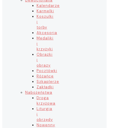
Dewocjonalia
Kalendarze
Karmelki
Koszulki
i
torby
Akcesoria
Medaliki
i
krzyżyki
Obrazki
i
obrazy
Pocztówki
Różańce
Szkaplerze
Zakładki
Nabożeństwa
Droga
krzyżowa
Liturgia
i
obrzędy
Nowenny