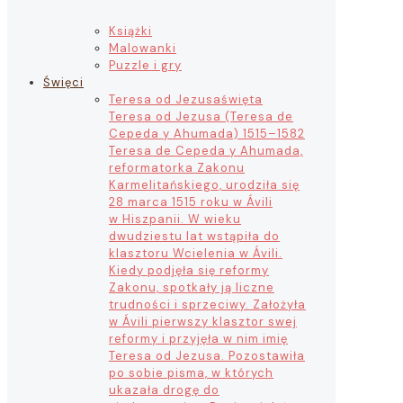
Książki
Malowanki
Puzzle i gry
Święci
Teresa od Jezusa
święta
Teresa od Jezusa (Teresa de
Cepeda y Ahumada) 1515–1582
Teresa de Cepeda y Ahumada,
reformatorka Zakonu
Karmelitańskiego, urodziła się
28 marca 1515 roku w Ávili
w Hiszpanii. W wieku
dwudziestu lat wstąpiła do
klasztoru Wcielenia w Ávili.
Kiedy podjęła się reformy
Zakonu, spotkały ją liczne
trudności i sprzeciwy. Założyła
w Ávili pierwszy klasztor swej
reformy i przyjęła w nim imię
Teresa od Jezusa. Pozostawiła
po sobie pisma, w których
ukazała drogę do