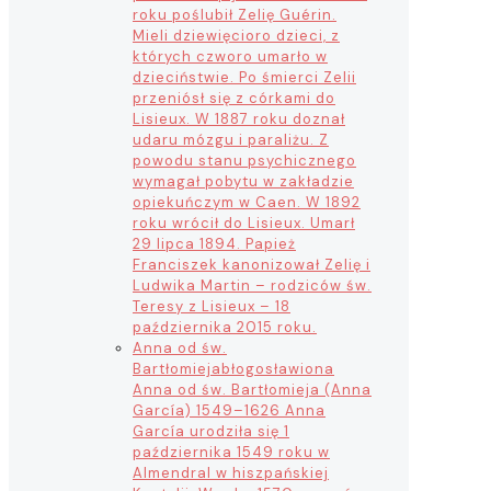
roku poślubił Zelię Guérin.
Mieli dziewięcioro dzieci, z
których czworo umarło w
dzieciństwie. Po śmierci Zelii
przeniósł się z córkami do
Lisieux. W 1887 roku doznał
udaru mózgu i paraliżu. Z
powodu stanu psychicznego
wymagał pobytu w zakładzie
opiekuńczym w Caen. W 1892
roku wrócił do Lisieux. Umarł
29 lipca 1894. Papież
Franciszek kanonizował Zelię i
Ludwika Martin – rodziców św.
Teresy z Lisieux – 18
października 2015 roku.
Anna od św.
Bartłomieja
błogosławiona
Anna od św. Bartłomieja (Anna
García) 1549–1626 Anna
García urodziła się 1
października 1549 roku w
Almendral w hiszpańskiej