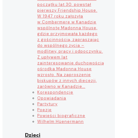
początku lat 30. powstał
pierwszy Friendship House.
W 1947 roku założyła
w Combermere w Kanadzie
wspólnotę Madonna House,
gdzie przyjmowała każdego
z gościnnością, zapraszając
do wspólnego życia –
modlitwy, pracy i odpoczynku.
Z upływem lat
zainteresowanie duchowością
ośrodka Madonna House
wzrosło. Na zaproszenie
biskupów z innych diecezji,
zarówno w Kanadzie…
Korespondencje
Opowiadania
Partytury
Poezje
Powieści biograficzne
Wilhelm Hüenermann
Dzieci