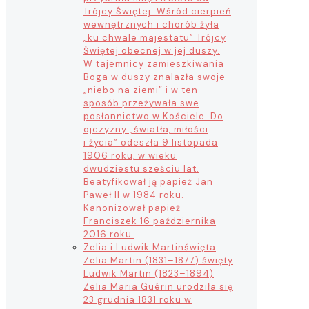
Trójcy Świętej. Wśród cierpień
wewnętrznych i chorób żyła
„ku chwale majestatu” Trójcy
Świętej obecnej w jej duszy.
W tajemnicy zamieszkiwania
Boga w duszy znalazła swoje
„niebo na ziemi” i w ten
sposób przeżywała swe
posłannictwo w Kościele. Do
ojczyzny „światła, miłości
i życia” odeszła 9 listopada
1906 roku, w wieku
dwudziestu sześciu lat.
Beatyfikował ją papież Jan
Paweł II w 1984 roku.
Kanonizował papież
Franciszek 16 października
2016 roku.
Zelia i Ludwik Martin
święta
Zelia Martin (1831–1877) święty
Ludwik Martin (1823–1894)
Zelia Maria Guérin urodziła się
23 grudnia 1831 roku w