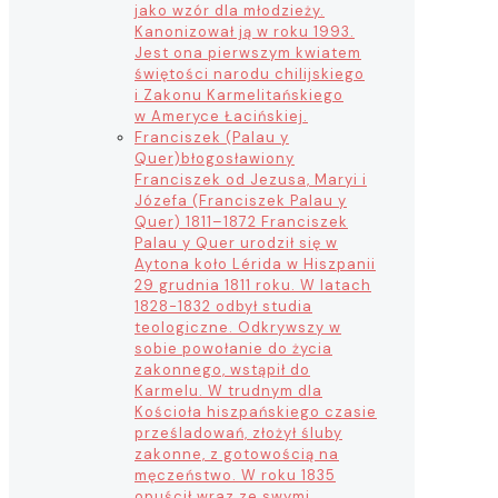
jako wzór dla młodzieży.
Kanonizował ją w roku 1993.
Jest ona pierwszym kwiatem
świętości narodu chilijskiego
i Zakonu Karmelitańskiego
w Ameryce Łacińskiej.
Franciszek (Palau y
Quer)
błogosławiony
Franciszek od Jezusa, Maryi i
Józefa (Franciszek Palau y
Quer) 1811–1872 Franciszek
Palau y Quer urodził się w
Aytona koło Lérida w Hiszpanii
29 grudnia 1811 roku. W latach
1828-1832 odbył studia
teologiczne. Odkrywszy w
sobie powołanie do życia
zakonnego, wstąpił do
Karmelu. W trudnym dla
Kościoła hiszpańskiego czasie
prześladowań, złożył śluby
zakonne, z gotowością na
męczeństwo. W roku 1835
opuścił wraz ze swymi