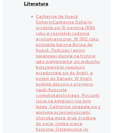
Literatura
Catherine de Hueck
Doherty
Catherine Doherty
urodziła się 15 sierpnia 1896
roku w rosyjskiej rodzinie
arystokratycznej. W 1912 roku
poślubiła barona Borisa de
Hueck. Podczas I wojny
światowej służyła na froncie
jako pielęgniarka; po wybuchu
bolszewickiej rewolucji
przedostała się do Anglii, a
potem do Kanady. W Anglii
podjęła decyzję o przyjęciu
nauki Kościoła
rzymskokatolickiego. Początki
życia na emigracji nie były
łatwe, Catherine zmagała się z
wieloma przeciwnościami:
choroba męża, brak środków
do życia, ciężka praca
fizyczna. Ostatecznie jej