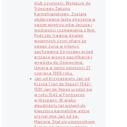
ślub czystości. Wstępuje do
Trzeciego Zakonu
Karmelitańskiego. Zostaje
obdarowana łaską słyszenia w
swoim wnętrzu słów Jezusa i
możliwości rozmawiania z Nim.
Podczas trwania działań
wojennych czyni ofiarę ze
swego życia w intencji
zachowania Stryszawy przed
grożącą wiosce pacyfikacją i
wywózką do Oświęcimia.
Umiera w opinii świętości 27
czerwca 1955 roku.
Jan od Krzyża
święty Jan od
Krzyża (Jan de Yepes) 1542–
1591 Jan de Yepes urodził się
w roku 1542 w Fontiveros
w Hiszpanii. W wieku
dwudziestu lat wstąpił do
klasztoru karmelitów, gdzie
przyjął imię Jan od św.
Macieja. Stał się pomocnikiem