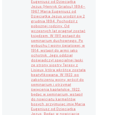
Eugeniusz od Dzieciątka
Jezus (Henryk Grialou) 1894–
1967 Maria Eugeniusz od
Dzieciątka Jezus urodził się 2
grudnia 1894. Pochodził z
pobożnej rodziny. Od
wczesnych lat pragnął zostać
księdzem. W 1911 wstąpił do
seminarium duchownego. Po
wybuchu I wojny światowej, w
1914, wstąpił do armii jako
ochotnik. Jego oddział
doświadczył specjalnej łaski
ze strony siostry Teresy z
Lisieux, która wkrótce została
beatyfikowana. W 1922, po
zakończeniu wojny, wrócił do
seminarium i otrzymał
święcenia kapłańskie. 1922,
będąc w seminarium, wstąpił
do nowicjatu karmelitów
bosych, przyjmując imię Maria
Eugeniusz od Dzieciątka
Jezus. Będąc w nowicjacie