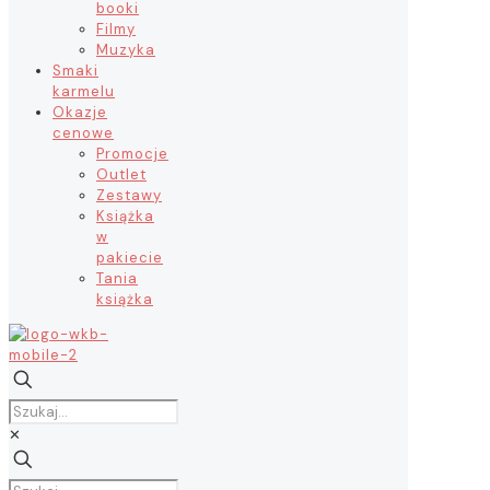
booki
Filmy
Muzyka
Smaki
karmelu
Okazje
cenowe
Promocje
Outlet
Zestawy
Książka
w
pakiecie
Tania
książka
✕