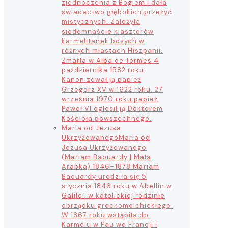
zjednoczenia z Bogiem i dała
świadectwo głębokich przeżyć
mistycznych. Założyła
siedemnaście klasztorów
karmelitanek bosych w
różnych miastach Hiszpanii.
Zmarła w Alba de Tormes 4
października 1582 roku.
Kanonizował ją papież
Grzegorz XV w 1622 roku. 27
września 1970 roku papież
Paweł VI ogłosił ją Doktorem
Kościoła powszechnego.
Maria od Jezusa
Ukrzyżowanego
Maria od
Jezusa Ukrzyżowanego
(Mariam Baouardy | Mała
Arabka) 1846–1878 Mariam
Baouardy urodziła się 5
stycznia 1846 roku w Abellin w
Galilei, w katolickiej rodzinie
obrządku greckomelchickiego.
W 1867 roku wstąpiła do
Karmelu w Pau we Francji i