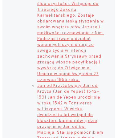
ślub czystości. Wstępuje do
Trzeciego Zakonu
Karmelitańskiego. Zostaje
obdarowana łaską słyszenia w
swoim wnętrzu słów Jezusa i
możliwości rozmawiania z Nim.
Podczas trwania działań
wojennych czyni ofiarę ze
swego życia w intencji
zachowania Stryszawy przed
grożącą wiosce pacyfikacją i
wywózką do Oświęcimia.
Umiera w opinii świętości 27
czerwca 1955 roku.
Jan od Krzyża
święty Jan od
Krzyża (Jan de Yepes) 1542–
1591 Jan de Yepes urodził się
w roku 1542 w Fontiveros
w Hiszpanii. W wieku
dwudziestu lat wstąpił do
klasztoru karmelitów, gdzie
przyjął imię Jan od św.
Macieja. Stał się pomocnikiem