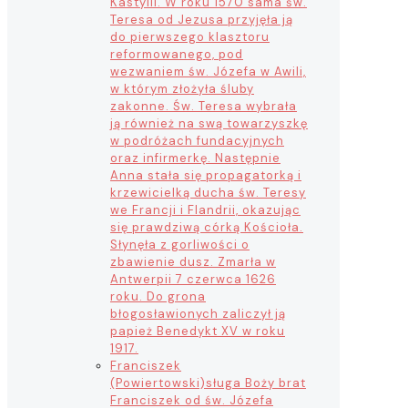
Kastylii. W roku 1570 sama św.
Teresa od Jezusa przyjęła ją
do pierwszego klasztoru
reformowanego, pod
wezwaniem św. Józefa w Awili,
w którym złożyła śluby
zakonne. Św. Teresa wybrała
ją również na swą towarzyszkę
w podróżach fundacyjnych
oraz infirmerkę. Następnie
Anna stała się propagatorką i
krzewicielką ducha św. Teresy
we Francji i Flandrii, okazując
się prawdziwą córką Kościoła.
Słynęła z gorliwości o
zbawienie dusz. Zmarła w
Antwerpii 7 czerwca 1626
roku. Do grona
błogosławionych zaliczył ją
papież Benedykt XV w roku
1917.
Franciszek
(Powiertowski)
sługa Boży brat
Franciszek od św. Józefa