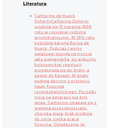
Literatura
Catherine de Hueck
Doherty
Catherine Doherty
urodziła się 15 sierpnia 1896
roku w rosyjskiej rodzinie
arystokratycznej. W 1912 roku
poślubiła barona Borisa de
Hueck. Podczas I wojny
światowej służyła na froncie
jako pielęgniarka; po wybuchu
bolszewickiej rewolucji
przedostała się do Anglii, a
potem do Kanady. W Anglii
podjęła decyzję o przyjęciu
nauki Kościoła
rzymskokatolickiego. Początki
życia na emigracji nie były
łatwe, Catherine zmagała się z
wieloma przeciwnościami:
choroba męża, brak środków
do życia, ciężka praca
fizyczna. Ostatecznie jej