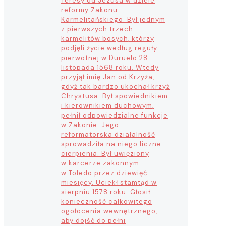
Teresy od Jezusa w dziele
reformy Zakonu
Karmelitańskiego. Był jednym
z pierwszych trzech
karmelitów bosych, którzy
podjęli życie według reguły
pierwotnej w Duruelo 28
listopada 1568 roku. Wtedy
przyjął imię Jan od Krzyża,
gdyż tak bardzo ukochał krzyż
Chrystusa. Był spowiednikiem
i kierownikiem duchowym,
pełnił odpowiedzialne funkcje
w Zakonie. Jego
reformatorska działalność
sprowadziła na niego liczne
cierpienia. Był uwięziony
w karcerze zakonnym
w Toledo przez dziewięć
miesięcy. Uciekł stamtąd w
sierpniu 1578 roku. Głosił
konieczność całkowitego
ogołocenia wewnętrznego,
aby dojść do pełni