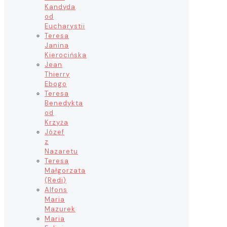
Kandyda
od
Eucharystii
Teresa
Janina
Kierocińska
Jean
Thierry
Ebogo
Teresa
Benedykta
od
Krzyża
Józef
z
Nazaretu
Teresa
Małgorzata
(Redi)
Alfons
Maria
Mazurek
Maria