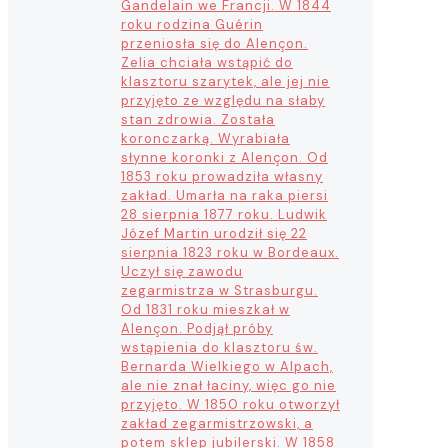
Gandelain we Francji. W 1844
roku rodzina Guérin
przeniosła się do Alençon.
Zelia chciała wstąpić do
klasztoru szarytek, ale jej nie
przyjęto ze względu na słaby
stan zdrowia. Została
koronczarką. Wyrabiała
słynne koronki z Alençon. Od
1853 roku prowadziła własny
zakład. Umarła na raka piersi
28 sierpnia 1877 roku. Ludwik
Józef Martin urodził się 22
sierpnia 1823 roku w Bordeaux.
Uczył się zawodu
zegarmistrza w Strasburgu.
Od 1831 roku mieszkał w
Alençon. Podjął próby
wstąpienia do klasztoru św.
Bernarda Wielkiego w Alpach,
ale nie znał łaciny, więc go nie
przyjęto. W 1850 roku otworzył
zakład zegarmistrzowski, a
potem sklep jubilerski. W 1858