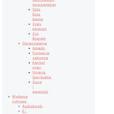
terezjańskiej
Sólo
Dios
basta
Żywy
płomień
Żyć
Bogiem
Opracowania
Amado
Formacja
zakonna
Karmel
żywy
Itineria
Spiritualia
Życie
i
świętość
Wydania
cyfrowe
Audiobooki
E-