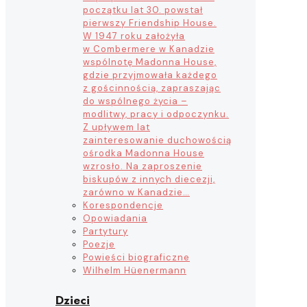
początku lat 30. powstał
pierwszy Friendship House.
W 1947 roku założyła
w Combermere w Kanadzie
wspólnotę Madonna House,
gdzie przyjmowała każdego
z gościnnością, zapraszając
do wspólnego życia –
modlitwy, pracy i odpoczynku.
Z upływem lat
zainteresowanie duchowością
ośrodka Madonna House
wzrosło. Na zaproszenie
biskupów z innych diecezji,
zarówno w Kanadzie…
Korespondencje
Opowiadania
Partytury
Poezje
Powieści biograficzne
Wilhelm Hüenermann
Dzieci