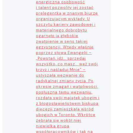
energiczna osobowość
i talent pozwoliły jej zostać
prelegentką w znanym biurze
organizującym wykłady. U
szczytu kariery zawodowej i
materialnego dobrobytu
ogarnęło ją głębokie
zwątpienie w sens takiej
egzystencji. Wtedy właśnie
poprzez słowa Ewangelii –
„Powstań, idź… sprzedaj
wszystko, co masz… weź swój
krzyż i naśladuj Mnie” –
usłyszała wezwanie do
radykalnej zmiany życia. Po
okresie zmagań i wątpliwości,
posłuszna temu wezwaniu,
rozdała swój majątek ubogim i
z błogosławieństwem biskupa
diecezji zamieszkała wśród
ubogich w Toronto. Wkrótce
zebrała się wokół niej
niewielka grupa
współpracowników i tak na