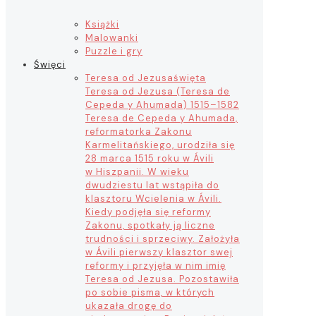
Książki
Malowanki
Puzzle i gry
Święci
Teresa od Jezusa
święta
Teresa od Jezusa (Teresa de
Cepeda y Ahumada) 1515–1582
Teresa de Cepeda y Ahumada,
reformatorka Zakonu
Karmelitańskiego, urodziła się
28 marca 1515 roku w Ávili
w Hiszpanii. W wieku
dwudziestu lat wstąpiła do
klasztoru Wcielenia w Ávili.
Kiedy podjęła się reformy
Zakonu, spotkały ją liczne
trudności i sprzeciwy. Założyła
w Ávili pierwszy klasztor swej
reformy i przyjęła w nim imię
Teresa od Jezusa. Pozostawiła
po sobie pisma, w których
ukazała drogę do