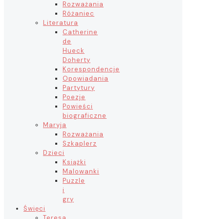
Rozważania
Różaniec
Literatura
Catherine
de
Hueck
Doherty
Korespondencje
Opowiadania
Partytury
Poezje
Powieści
biograficzne
Maryja
Rozważania
Szkaplerz
Dzieci
Książki
Malowanki
Puzzle
i
gry
Święci
Teresa