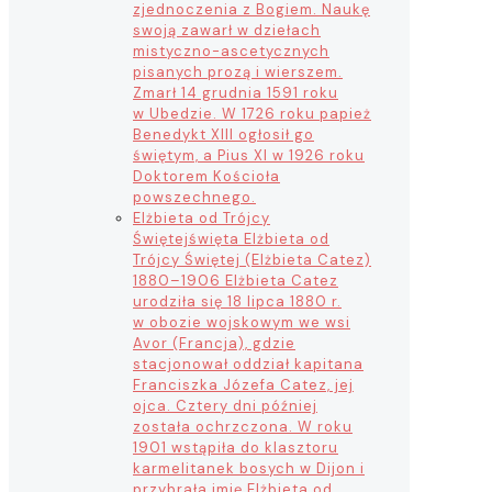
zjednoczenia z Bogiem. Naukę
swoją zawarł w dziełach
mistyczno-ascetycznych
pisanych prozą i wierszem.
Zmarł 14 grudnia 1591 roku
w Ubedzie. W 1726 roku papież
Benedykt XIII ogłosił go
świętym, a Pius XI w 1926 roku
Doktorem Kościoła
powszechnego.
Elżbieta od Trójcy
Świętej
święta Elżbieta od
Trójcy Świętej (Elżbieta Catez)
1880–1906 Elżbieta Catez
urodziła się 18 lipca 1880 r.
w obozie wojskowym we wsi
Avor (Francja), gdzie
stacjonował oddział kapitana
Franciszka Józefa Catez, jej
ojca. Cztery dni później
została ochrzczona. W roku
1901 wstąpiła do klasztoru
karmelitanek bosych w Dijon i
przybrała imię Elżbieta od