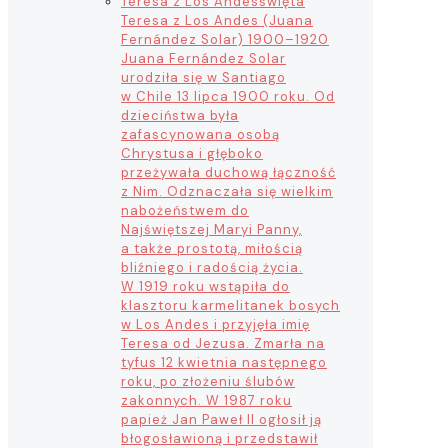
Teresa z Los Andes
święta
Teresa z Los Andes (Juana
Fernández Solar) 1900–1920
Juana Fernández Solar
urodziła się w Santiago
w Chile 13 lipca 1900 roku. Od
dzieciństwa była
zafascynowana osobą
Chrystusa i głęboko
przeżywała duchową łączność
z Nim. Odznaczała się wielkim
nabożeństwem do
Najświętszej Maryi Panny,
a także prostotą, miłością
bliźniego i radością życia.
W 1919 roku wstąpiła do
klasztoru karmelitanek bosych
w Los Andes i przyjęła imię
Teresa od Jezusa. Zmarła na
tyfus 12 kwietnia następnego
roku, po złożeniu ślubów
zakonnych. W 1987 roku
papież Jan Paweł II ogłosił ją
błogosławioną i przedstawił