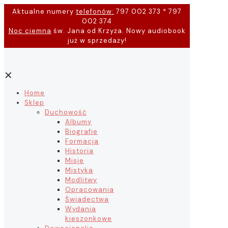
Aktualne numery
telefonów:
797 002 373 * 797
002 374
Noc ciemna
św. Jana od Krzyża. Nowy audiobook
już w sprzedaży!
✕
Home
Sklep
Duchowość
Albumy
Biografie
Formacja
Historia
Misje
Mistyka
Modlitwy
Opracowania
Świadectwa
Wydania
kieszonkowe