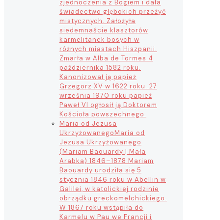
zjednoczenia z Bogiem i dała
świadectwo głębokich przeżyć
mistycznych. Założyła
siedemnaście klasztorów
karmelitanek bosych w
różnych miastach Hiszpanii.
Zmarła w Alba de Tormes 4
października 1582 roku.
Kanonizował ją papież
Grzegorz XV w 1622 roku. 27
września 1970 roku papież
Paweł VI ogłosił ją Doktorem
Kościoła powszechnego.
Maria od Jezusa
Ukrzyżowanego
Maria od
Jezusa Ukrzyżowanego
(Mariam Baouardy | Mała
Arabka) 1846–1878 Mariam
Baouardy urodziła się 5
stycznia 1846 roku w Abellin w
Galilei, w katolickiej rodzinie
obrządku greckomelchickiego.
W 1867 roku wstąpiła do
Karmelu w Pau we Francji i