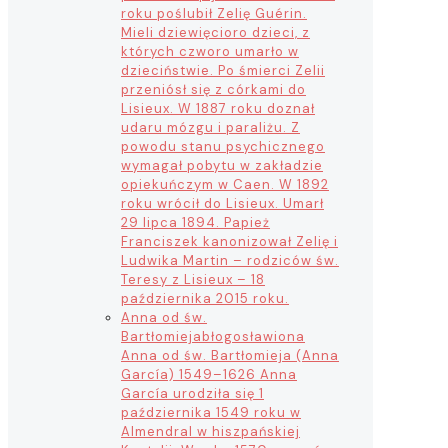
roku poślubił Zelię Guérin.
Mieli dziewięcioro dzieci, z
których czworo umarło w
dzieciństwie. Po śmierci Zelii
przeniósł się z córkami do
Lisieux. W 1887 roku doznał
udaru mózgu i paraliżu. Z
powodu stanu psychicznego
wymagał pobytu w zakładzie
opiekuńczym w Caen. W 1892
roku wrócił do Lisieux. Umarł
29 lipca 1894. Papież
Franciszek kanonizował Zelię i
Ludwika Martin – rodziców św.
Teresy z Lisieux – 18
października 2015 roku.
Anna od św.
Bartłomieja
błogosławiona
Anna od św. Bartłomieja (Anna
García) 1549–1626 Anna
García urodziła się 1
października 1549 roku w
Almendral w hiszpańskiej