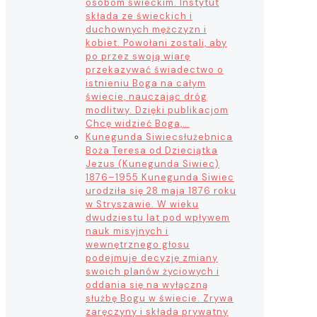
osobom świeckim. Instytut
składa ze świeckich i
duchownych mężczyzn i
kobiet. Powołani zostali, aby
po przez swoją wiarę
przekazywać świadectwo o
istnieniu Boga na całym
świecie, nauczając dróg
modlitwy. Dzięki publikacjom
Chcę widzieć Boga,…
Kunegunda Siwiec
służebnica
Boża Teresa od Dzieciątka
Jezus (Kunegunda Siwiec)
1876–1955 Kunegunda Siwiec
urodziła się 28 maja 1876 roku
w Stryszawie. W wieku
dwudziestu lat pod wpływem
nauk misyjnych i
wewnętrznego głosu
podejmuje decyzję zmiany
swoich planów życiowych i
oddania się na wyłączną
służbę Bogu w świecie. Zrywa
zaręczyny i składa prywatny