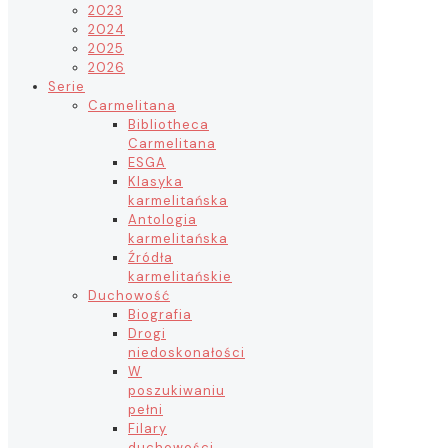
2023
2024
2025
2026
Serie
Carmelitana
Bibliotheca
Carmelitana
ESGA
Klasyka
karmelitańska
Antologia
karmelitańska
Źródła
karmelitańskie
Duchowość
Biografia
Drogi
niedoskonałości
W
poszukiwaniu
pełni
Filary
duchowości