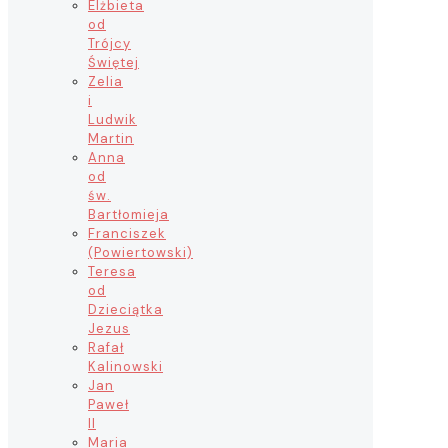
Elżbieta
od
Trójcy
Świętej
Zelia
i
Ludwik
Martin
Anna
od
św.
Bartłomieja
Franciszek
(Powiertowski)
Teresa
od
Dzieciątka
Jezus
Rafał
Kalinowski
Jan
Paweł
II
Maria