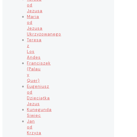
od
Jezusa
Maria
od
Jezusa
Ukrzyżowanego
Teresa
z
Los
Andes
Franciszek
(Palau
y
Quer)
Eugeniusz
od
Dzieciątka
Jezus
Kunegunda
Siwiec
Jan
od
Krzyża