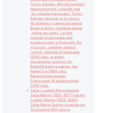
Trójcy Świętej. Wśród cierpień
wewnętrznych i chorób żyła
„ku chwale majestatu” Trójcy
Świętej obecnej w jej duszy.
W tajemnicy zamieszkiwania
Boga w duszy znalazła swoje
„niebo na ziemi” i w ten
sposób przeżywała swe
posłannictwo w Kościele. Do
ojczyzny „światła, miłości
i życia” odeszła 9 listopada
1906 roku, w wieku
dwudziestu sześciu lat.
Beatyfikował ją papież Jan
Paweł II w 1984 roku.
Kanonizował papież
Franciszek 16 października
2016 roku.
Zelia i Ludwik Martin
święta
Zelia Martin (1831–1877) święty
Ludwik Martin (1823–1894)
Zelia Maria Guérin urodziła się
23 grudnia 1831 roku w