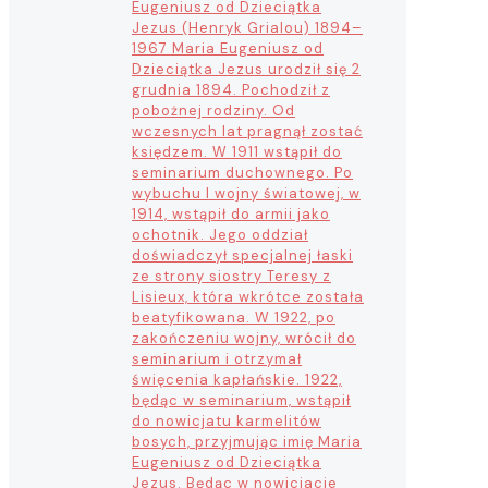
Eugeniusz od Dzieciątka
Jezus (Henryk Grialou) 1894–
1967 Maria Eugeniusz od
Dzieciątka Jezus urodził się 2
grudnia 1894. Pochodził z
pobożnej rodziny. Od
wczesnych lat pragnął zostać
księdzem. W 1911 wstąpił do
seminarium duchownego. Po
wybuchu I wojny światowej, w
1914, wstąpił do armii jako
ochotnik. Jego oddział
doświadczył specjalnej łaski
ze strony siostry Teresy z
Lisieux, która wkrótce została
beatyfikowana. W 1922, po
zakończeniu wojny, wrócił do
seminarium i otrzymał
święcenia kapłańskie. 1922,
będąc w seminarium, wstąpił
do nowicjatu karmelitów
bosych, przyjmując imię Maria
Eugeniusz od Dzieciątka
Jezus. Będąc w nowicjacie