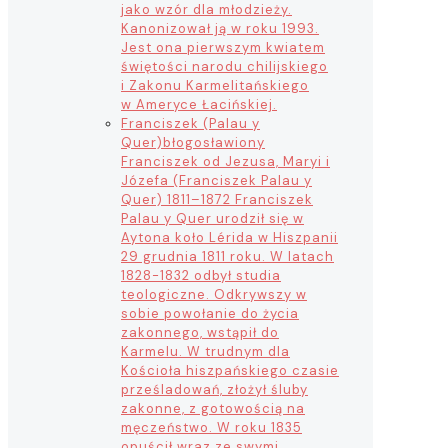
jako wzór dla młodzieży.
Kanonizował ją w roku 1993.
Jest ona pierwszym kwiatem
świętości narodu chilijskiego
i Zakonu Karmelitańskiego
w Ameryce Łacińskiej.
Franciszek (Palau y
Quer)
błogosławiony
Franciszek od Jezusa, Maryi i
Józefa (Franciszek Palau y
Quer) 1811–1872 Franciszek
Palau y Quer urodził się w
Aytona koło Lérida w Hiszpanii
29 grudnia 1811 roku. W latach
1828-1832 odbył studia
teologiczne. Odkrywszy w
sobie powołanie do życia
zakonnego, wstąpił do
Karmelu. W trudnym dla
Kościoła hiszpańskiego czasie
prześladowań, złożył śluby
zakonne, z gotowością na
męczeństwo. W roku 1835
opuścił wraz ze swymi