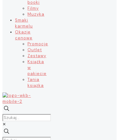
booki
Filmy
Muzyka
Smaki
karmelu
Okazje
cenowe
Promocje
Outlet
Zestawy
Książka
w
pakiecie
Tania
książka
✕