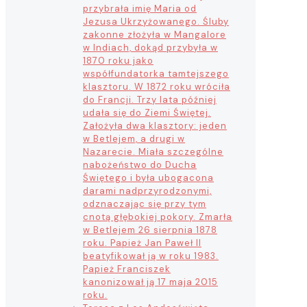
przybrała imię Maria od
Jezusa Ukrzyżowanego. Śluby
zakonne złożyła w Mangalore
w Indiach, dokąd przybyła w
1870 roku jako
współfundatorka tamtejszego
klasztoru. W 1872 roku wróciła
do Francji. Trzy lata później
udała się do Ziemi Świętej.
Założyła dwa klasztory: jeden
w Betlejem, a drugi w
Nazarecie. Miała szczególne
nabożeństwo do Ducha
Świętego i była ubogacona
darami nadprzyrodzonymi,
odznaczając się przy tym
cnotą głębokiej pokory. Zmarła
w Betlejem 26 sierpnia 1878
roku. Papież Jan Paweł II
beatyfikował ją w roku 1983.
Papież Franciszek
kanonizował ją 17 maja 2015
roku.