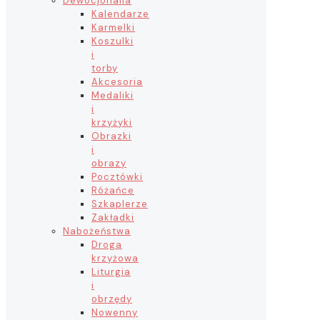
Dewocjonalia
Kalendarze
Karmelki
Koszulki
i
torby
Akcesoria
Medaliki
i
krzyżyki
Obrazki
i
obrazy
Pocztówki
Różańce
Szkaplerze
Zakładki
Nabożeństwa
Droga
krzyżowa
Liturgia
i
obrzędy
Nowenny