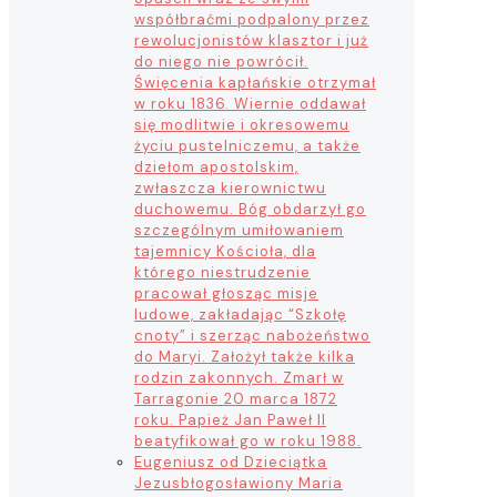
współbraćmi podpalony przez
rewolucjonistów klasztor i już
do niego nie powrócił.
Święcenia kapłańskie otrzymał
w roku 1836. Wiernie oddawał
się modlitwie i okresowemu
życiu pustelniczemu, a także
dziełom apostolskim,
zwłaszcza kierownictwu
duchowemu. Bóg obdarzył go
szczególnym umiłowaniem
tajemnicy Kościoła, dla
którego niestrudzenie
pracował głosząc misje
ludowe, zakładając “Szkołę
cnoty” i szerząc nabożeństwo
do Maryi. Założył także kilka
rodzin zakonnych. Zmarł w
Tarragonie 20 marca 1872
roku. Papież Jan Paweł II
beatyfikował go w roku 1988.
Eugeniusz od Dzieciątka
Jezus
błogosławiony Maria