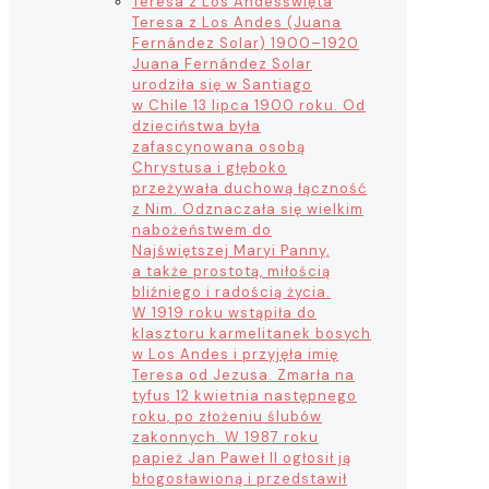
Teresa z Los Andes
święta
Teresa z Los Andes (Juana
Fernández Solar) 1900–1920
Juana Fernández Solar
urodziła się w Santiago
w Chile 13 lipca 1900 roku. Od
dzieciństwa była
zafascynowana osobą
Chrystusa i głęboko
przeżywała duchową łączność
z Nim. Odznaczała się wielkim
nabożeństwem do
Najświętszej Maryi Panny,
a także prostotą, miłością
bliźniego i radością życia.
W 1919 roku wstąpiła do
klasztoru karmelitanek bosych
w Los Andes i przyjęła imię
Teresa od Jezusa. Zmarła na
tyfus 12 kwietnia następnego
roku, po złożeniu ślubów
zakonnych. W 1987 roku
papież Jan Paweł II ogłosił ją
błogosławioną i przedstawił