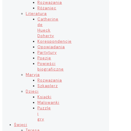
Rozważania
Różaniec
Literatura
Catherine
de
Hueck
Doherty
Korespondencje
Opowiadania
Partytury
Poezje
Powieści
biograficzne
Maryja
Rozważania
Szkaplerz
Dzieci
Książki
Malowanki
Puzzle
i
gry
Święci
Teresa