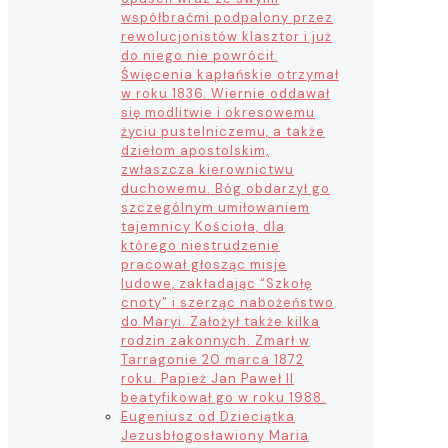
współbraćmi podpalony przez
rewolucjonistów klasztor i już
do niego nie powrócił.
Święcenia kapłańskie otrzymał
w roku 1836. Wiernie oddawał
się modlitwie i okresowemu
życiu pustelniczemu, a także
dziełom apostolskim,
zwłaszcza kierownictwu
duchowemu. Bóg obdarzył go
szczególnym umiłowaniem
tajemnicy Kościoła, dla
którego niestrudzenie
pracował głosząc misje
ludowe, zakładając “Szkołę
cnoty” i szerząc nabożeństwo
do Maryi. Założył także kilka
rodzin zakonnych. Zmarł w
Tarragonie 20 marca 1872
roku. Papież Jan Paweł II
beatyfikował go w roku 1988.
Eugeniusz od Dzieciątka
Jezus
błogosławiony Maria