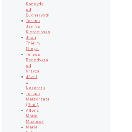
Kandyda
od
Eucharystii
Teresa
Janina
Kierocińska
Jean
Thierry
Ebogo
Teresa
Benedykta
od
Krzyża
Józef
z
Nazaretu
Teresa
Małgorzata
(Redi)
Alfons
Maria
Mazurek
Maria