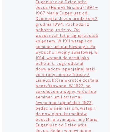
Eugeniusz od Dzieciątka
Jezus (Henryk Grialou) 1894–
1967 Maria Eugeniusz od
Dzieciątka Jezus urodził się 2
grudnia 1894. Pochodził z
pobożnej rodziny. Od
wczesnych lat pragnął zostać
księdzem. W 1911 wstąpił do
seminarium duchownego. Po
wybuchu I wojny światowej, w
1914, wstąpił do armii jako
ochotnik. Jego oddział
doświadczył specjalnej łaski
ze strony siostry Teresy z
Lisieux, która wkrótce została
beatyfikowana. W 1922, po
zakończeniu wojny, wrócił do
seminarium i otrzymał
święcenia kapłańskie. 1922,
będąc w seminarium, wstąpił
do nowicjatu karmelitów
bosych, przyjmując imię Maria
Eugeniusz od Dzieciątka
Jezus. Będąc w nowicjacie