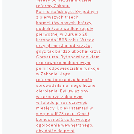
Teresy od Jezusa w dziele
reformy Zakonu
Karmelitańskiego. Był jednym
z pierwszych trzech
karmelitów bosych, którzy
podjęli życie według reguły
pierwotnej w Duruelo 28
listopada 1568 roku. Wtedy
przyjął imię Jan od Krzyża,
gdyż tak bardzo ukochał krzyż
Chrystusa. Był spowiednikiem
i kierownikiem duchowym,
pełnił odpowiedzialne funkcje
w Zakonie. Jego
reformatorska działalność
sprowadziła na niego liczne
cierpienia. Był uwięziony
w karcerze zakonnym
w Toledo przez dziewięć
miesięcy. Uciekł stamtąd w
sierpniu 1578 roku. Głosił
konieczność całkowitego
ogołocenia wewnętrznego,
aby dojść do pełni