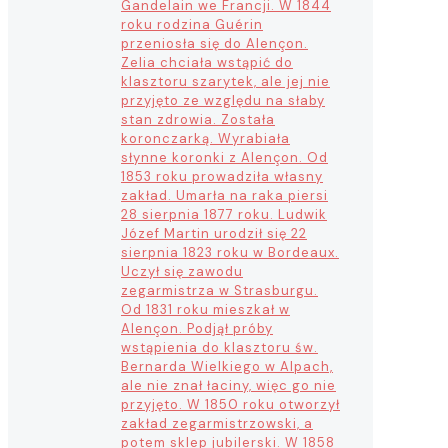
Gandelain we Francji. W 1844
roku rodzina Guérin
przeniosła się do Alençon.
Zelia chciała wstąpić do
klasztoru szarytek, ale jej nie
przyjęto ze względu na słaby
stan zdrowia. Została
koronczarką. Wyrabiała
słynne koronki z Alençon. Od
1853 roku prowadziła własny
zakład. Umarła na raka piersi
28 sierpnia 1877 roku. Ludwik
Józef Martin urodził się 22
sierpnia 1823 roku w Bordeaux.
Uczył się zawodu
zegarmistrza w Strasburgu.
Od 1831 roku mieszkał w
Alençon. Podjął próby
wstąpienia do klasztoru św.
Bernarda Wielkiego w Alpach,
ale nie znał łaciny, więc go nie
przyjęto. W 1850 roku otworzył
zakład zegarmistrzowski, a
potem sklep jubilerski. W 1858