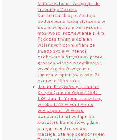
ślub czystości. Wstępuje do
Trzeciego Zakonu
Karmelitańskiego. Zostaje
obdarowana łaską słyszenia w
swoim wnętrzu słów Jezusa i
możliwości rozmawiania z Nim.
Podczas trwania działań
wojennych czyni ofiarę ze
swego życia w intencji
zachowania Stryszawy przed
grożącą wiosce pacyfikacją i
wywózką do Oświęcimia.
Umiera w opinii świętości 27
czerwca 1955 roku.
Jan od Krzyża
święty Jan od
Krzyża (Jan de Yepes) 1542–
1591 Jan de Yepes urodził się
w roku 1542 w Fontiveros
w Hiszpanii. W wieku
dwudziestu lat wstąpił do
klasztoru karmelitów, gdzie
przyjął imię Jan od św.
Macieja. Stał się pomocnikiem