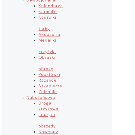
Dewocjonalia
Kalendarze
Karmelki
Koszulki
i
torby
Akcesoria
Medaliki
i
krzyżyki
Obrazki
i
obrazy
Pocztówki
Różańce
Szkaplerze
Zakładki
Nabożeństwa
Droga
krzyżowa
Liturgia
i
obrzędy
Nowenny