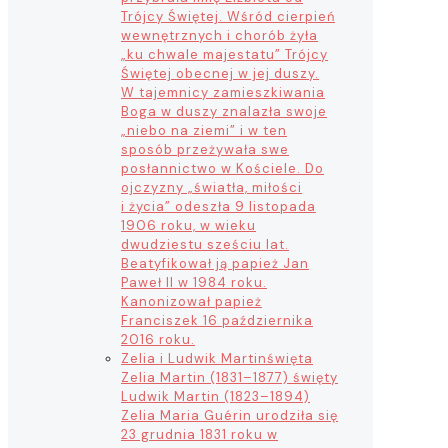
Trójcy Świętej. Wśród cierpień
wewnętrznych i chorób żyła
„ku chwale majestatu” Trójcy
Świętej obecnej w jej duszy.
W tajemnicy zamieszkiwania
Boga w duszy znalazła swoje
„niebo na ziemi” i w ten
sposób przeżywała swe
posłannictwo w Kościele. Do
ojczyzny „światła, miłości
i życia” odeszła 9 listopada
1906 roku, w wieku
dwudziestu sześciu lat.
Beatyfikował ją papież Jan
Paweł II w 1984 roku.
Kanonizował papież
Franciszek 16 października
2016 roku.
Zelia i Ludwik Martin
święta
Zelia Martin (1831–1877) święty
Ludwik Martin (1823–1894)
Zelia Maria Guérin urodziła się
23 grudnia 1831 roku w