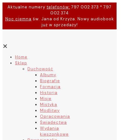
Aktualne numery
telefonów:
797 002 373 * 797
002 374
Noc ciemna
św. Jana od Krzyża. Nowy audiobook
już w sprzedaży!
✕
Home
Sklep
Duchowość
Albumy
Biografie
Formacja
Historia
Misje
Mistyka
Modlitwy
Opracowania
Świadectwa
Wydania
kieszonkowe