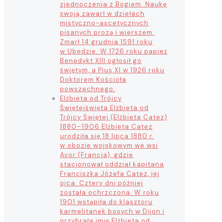
zjednoczenia z Bogiem. Naukę
swoją zawarł w dziełach
mistyczno-ascetycznych
pisanych prozą i wierszem.
Zmarł 14 grudnia 1591 roku
w Ubedzie. W 1726 roku papież
Benedykt XIII ogłosił go
świętym, a Pius XI w 1926 roku
Doktorem Kościoła
powszechnego.
Elżbieta od Trójcy
Świętej
święta Elżbieta od
Trójcy Świętej (Elżbieta Catez)
1880–1906 Elżbieta Catez
urodziła się 18 lipca 1880 r.
w obozie wojskowym we wsi
Avor (Francja), gdzie
stacjonował oddział kapitana
Franciszka Józefa Catez, jej
ojca. Cztery dni później
została ochrzczona. W roku
1901 wstąpiła do klasztoru
karmelitanek bosych w Dijon i
przybrała imię Elżbieta od