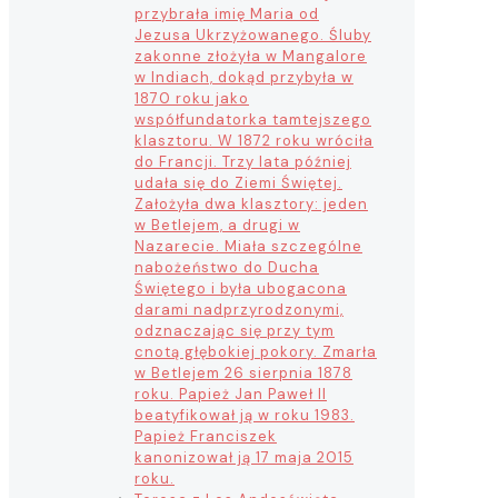
przybrała imię Maria od
Jezusa Ukrzyżowanego. Śluby
zakonne złożyła w Mangalore
w Indiach, dokąd przybyła w
1870 roku jako
współfundatorka tamtejszego
klasztoru. W 1872 roku wróciła
do Francji. Trzy lata później
udała się do Ziemi Świętej.
Założyła dwa klasztory: jeden
w Betlejem, a drugi w
Nazarecie. Miała szczególne
nabożeństwo do Ducha
Świętego i była ubogacona
darami nadprzyrodzonymi,
odznaczając się przy tym
cnotą głębokiej pokory. Zmarła
w Betlejem 26 sierpnia 1878
roku. Papież Jan Paweł II
beatyfikował ją w roku 1983.
Papież Franciszek
kanonizował ją 17 maja 2015
roku.