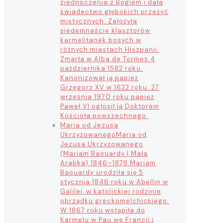
zjednoczenia z Bogiem i dała
świadectwo głębokich przeżyć
mistycznych. Założyła
siedemnaście klasztorów
karmelitanek bosych w
różnych miastach Hiszpanii.
Zmarła w Alba de Tormes 4
października 1582 roku.
Kanonizował ją papież
Grzegorz XV w 1622 roku. 27
września 1970 roku papież
Paweł VI ogłosił ją Doktorem
Kościoła powszechnego.
Maria od Jezusa
Ukrzyżowanego
Maria od
Jezusa Ukrzyżowanego
(Mariam Baouardy | Mała
Arabka) 1846–1878 Mariam
Baouardy urodziła się 5
stycznia 1846 roku w Abellin w
Galilei, w katolickiej rodzinie
obrządku greckomelchickiego.
W 1867 roku wstąpiła do
Karmelu w Pau we Francji i