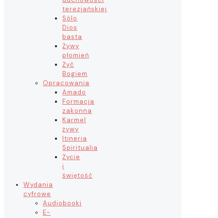
terezjańskiej
Sólo
Dios
basta
Żywy
płomień
Żyć
Bogiem
Opracowania
Amado
Formacja
zakonna
Karmel
żywy
Itineria
Spiritualia
Życie
i
świętość
Wydania
cyfrowe
Audiobooki
E-