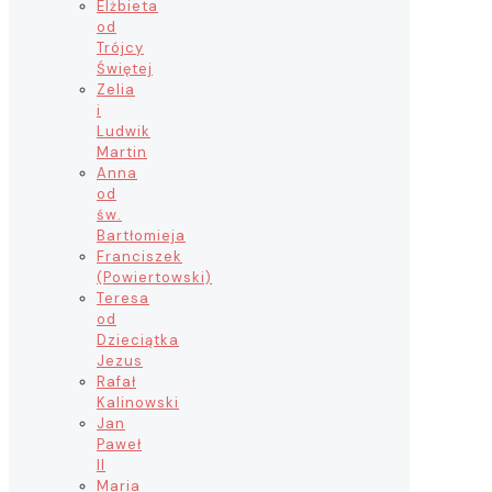
Elżbieta
od
Trójcy
Świętej
Zelia
i
Ludwik
Martin
Anna
od
św.
Bartłomieja
Franciszek
(Powiertowski)
Teresa
od
Dzieciątka
Jezus
Rafał
Kalinowski
Jan
Paweł
II
Maria