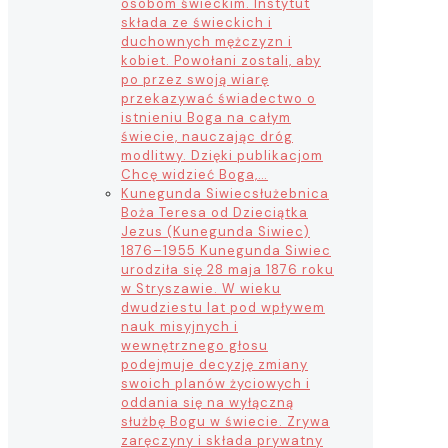
osobom świeckim. Instytut
składa ze świeckich i
duchownych mężczyzn i
kobiet. Powołani zostali, aby
po przez swoją wiarę
przekazywać świadectwo o
istnieniu Boga na całym
świecie, nauczając dróg
modlitwy. Dzięki publikacjom
Chcę widzieć Boga,…
Kunegunda Siwiec
służebnica
Boża Teresa od Dzieciątka
Jezus (Kunegunda Siwiec)
1876–1955 Kunegunda Siwiec
urodziła się 28 maja 1876 roku
w Stryszawie. W wieku
dwudziestu lat pod wpływem
nauk misyjnych i
wewnętrznego głosu
podejmuje decyzję zmiany
swoich planów życiowych i
oddania się na wyłączną
służbę Bogu w świecie. Zrywa
zaręczyny i składa prywatny