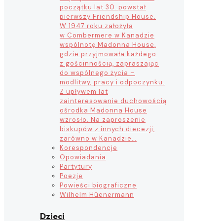
początku lat 30. powstał
pierwszy Friendship House.
W 1947 roku założyła
w Combermere w Kanadzie
wspólnotę Madonna House,
gdzie przyjmowała każdego
z gościnnością, zapraszając
do wspólnego życia –
modlitwy, pracy i odpoczynku.
Z upływem lat
zainteresowanie duchowością
ośrodka Madonna House
wzrosło. Na zaproszenie
biskupów z innych diecezji,
zarówno w Kanadzie…
Korespondencje
Opowiadania
Partytury
Poezje
Powieści biograficzne
Wilhelm Hüenermann
Dzieci