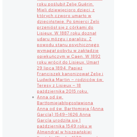
roku poślubił Zelię Guérin.
Mieli dziewięcioro dzieci, z
których czworo umarło w
dzieciństwie. Po śmierci Zelii
przeniósł się z córkami do
Lisieux. W 1887 roku doznał
udaru mózgu i paraliżu. Z
powodu stanu psychicznego
wymagał pobytu w zakładzie
opiekuńczym w Caen. W 1892
roku wrócił do Lisieux. Umarł
29 lipca 1894. Papież
Franciszek kanonizował Zelię i
Ludwika Martin – rodziców św.
Teresy z Lisieux – 18
października 2015 roku.
Anna od św.
Bartłomieja
błogosławiona
Anna od św. Bartłomieja (Anna
García) 1549–1626 Anna
García urodziła się 1
października 1549 roku w
Almendral w hiszpańskiej