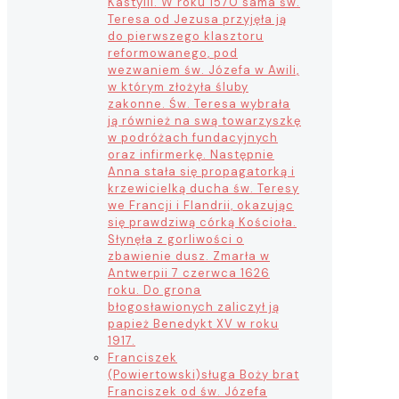
Kastylii. W roku 1570 sama św.
Teresa od Jezusa przyjęła ją
do pierwszego klasztoru
reformowanego, pod
wezwaniem św. Józefa w Awili,
w którym złożyła śluby
zakonne. Św. Teresa wybrała
ją również na swą towarzyszkę
w podróżach fundacyjnych
oraz infirmerkę. Następnie
Anna stała się propagatorką i
krzewicielką ducha św. Teresy
we Francji i Flandrii, okazując
się prawdziwą córką Kościoła.
Słynęła z gorliwości o
zbawienie dusz. Zmarła w
Antwerpii 7 czerwca 1626
roku. Do grona
błogosławionych zaliczył ją
papież Benedykt XV w roku
1917.
Franciszek
(Powiertowski)
sługa Boży brat
Franciszek od św. Józefa