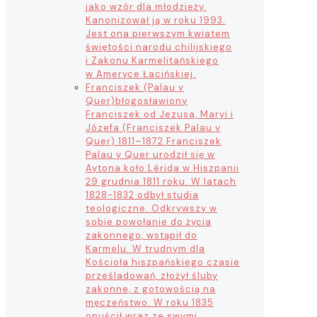
jako wzór dla młodzieży.
Kanonizował ją w roku 1993.
Jest ona pierwszym kwiatem
świętości narodu chilijskiego
i Zakonu Karmelitańskiego
w Ameryce Łacińskiej.
Franciszek (Palau y
Quer)
błogosławiony
Franciszek od Jezusa, Maryi i
Józefa (Franciszek Palau y
Quer) 1811–1872 Franciszek
Palau y Quer urodził się w
Aytona koło Lérida w Hiszpanii
29 grudnia 1811 roku. W latach
1828-1832 odbył studia
teologiczne. Odkrywszy w
sobie powołanie do życia
zakonnego, wstąpił do
Karmelu. W trudnym dla
Kościoła hiszpańskiego czasie
prześladowań, złożył śluby
zakonne, z gotowością na
męczeństwo. W roku 1835
opuścił wraz ze swymi