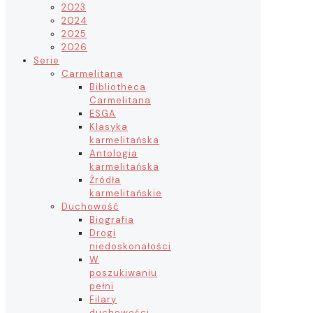
2023
2024
2025
2026
Serie
Carmelitana
Bibliotheca
Carmelitana
ESGA
Klasyka
karmelitańska
Antologia
karmelitańska
Źródła
karmelitańskie
Duchowość
Biografia
Drogi
niedoskonałości
W
poszukiwaniu
pełni
Filary
duchowości