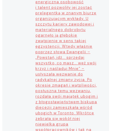
energiczna osobowość
i talent pozwoliły jej zostać
prelegentką w znanym biurze
organizującym wykłady. U
szczytu kariery zawodowej i
materialnego dobrobytu
ogarnęło ją głębokie
zwątpienie w sens takiej
egzystencji. Wtedy właśnie
poprzez słowa Ewangelii –
„Powstań, idź… sprzedaj
wszystko, co masz… weź swój
krzyż i naśladuj Mnie” –
usłyszała wezwanie do
radykalnej zmiany życia. Po
okresie zmagań i wątpliwości,
posłuszna temu wezwaniu,
rozdała swój majątek ubogim i
z błogosławieństwem biskupa
diecezji zamieszkała wśród
ubogich w Toronto. Wkrótce
zebrała się wokół niej
niewielka grupa
współpracowników i tak na