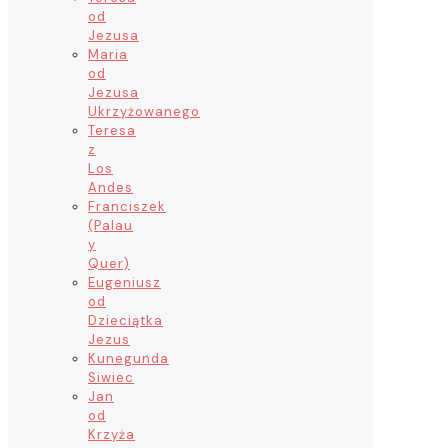
od
Jezusa
Maria
od
Jezusa
Ukrzyżowanego
Teresa
z
Los
Andes
Franciszek
(Palau
y
Quer)
Eugeniusz
od
Dzieciątka
Jezus
Kunegunda
Siwiec
Jan
od
Krzyża