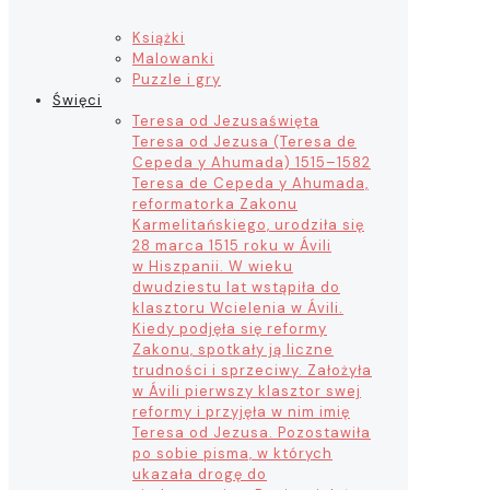
Książki
Malowanki
Puzzle i gry
Święci
Teresa od Jezusa
święta
Teresa od Jezusa (Teresa de
Cepeda y Ahumada) 1515–1582
Teresa de Cepeda y Ahumada,
reformatorka Zakonu
Karmelitańskiego, urodziła się
28 marca 1515 roku w Ávili
w Hiszpanii. W wieku
dwudziestu lat wstąpiła do
klasztoru Wcielenia w Ávili.
Kiedy podjęła się reformy
Zakonu, spotkały ją liczne
trudności i sprzeciwy. Założyła
w Ávili pierwszy klasztor swej
reformy i przyjęła w nim imię
Teresa od Jezusa. Pozostawiła
po sobie pisma, w których
ukazała drogę do