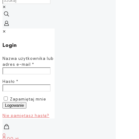
✕
✕
Login
Nazwa użytkownika lub
adres e-mail
*
Hasło
*
Zapamiętaj mnie
Logowanie
Nie pamiętasz hasła?
0
0,00 zł