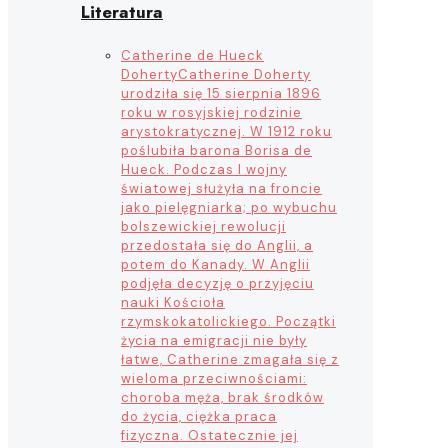
Literatura
Catherine de Hueck
Doherty
Catherine Doherty
urodziła się 15 sierpnia 1896
roku w rosyjskiej rodzinie
arystokratycznej. W 1912 roku
poślubiła barona Borisa de
Hueck. Podczas I wojny
światowej służyła na froncie
jako pielęgniarka; po wybuchu
bolszewickiej rewolucji
przedostała się do Anglii, a
potem do Kanady. W Anglii
podjęła decyzję o przyjęciu
nauki Kościoła
rzymskokatolickiego. Początki
życia na emigracji nie były
łatwe, Catherine zmagała się z
wieloma przeciwnościami:
choroba męża, brak środków
do życia, ciężka praca
fizyczna. Ostatecznie jej