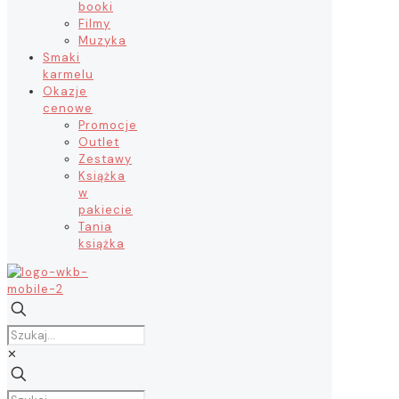
booki
Filmy
Muzyka
Smaki
karmelu
Okazje
cenowe
Promocje
Outlet
Zestawy
Książka
w
pakiecie
Tania
książka
✕