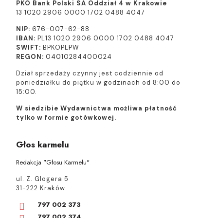
PKO Bank Polski SA Oddział 4 w Krakowie
13 1020 2906 0000 1702 0488 4047
NIP:
676-007-62-88
IBAN:
PL13 1020 2906 0000 1702 0488 4047
SWIFT:
BPKOPLPW
REGON:
04010284400024
Dział sprzedaży czynny jest codziennie od
poniedziałku do piątku w godzinach od 8:00 do
15:00.
W siedzibie Wydawnictwa możliwa płatność
tylko w formie gotówkowej.
Głos karmelu
Redakcja "Głosu Karmelu"
ul. Z. Glogera 5
31-222 Kraków
797 002 373
797 002 374