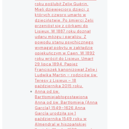
roku poślubił Zelię Guérin.
Mieli dziewięcioro dzieci, z
których czworo umarło w
dzieciństwie. Po śmierci Zelii
przeniósł się z córkami do
Lisieux. W 1887 roku doznał
udaru mózgu i paraliżu. Z
powodu stanu psychicznego
wymagał pobytu w zakładzie
opiekuńczym w Caen. W 1892
roku wrócił do Lisieux. Umarł
29 lipca 1894. Papież
Franciszek kanonizował Zelię i
Ludwika Martin – rodziców św.
Teresy z Lisieux – 18
października 2015 roku.
Anna od św.
Bartłomieja
błogosławiona
Anna od św. Bartłomieja (Anna
García) 1549–1626 Anna
García urodziła się 1
października 1549 roku w
Almendral w hiszpańskiej