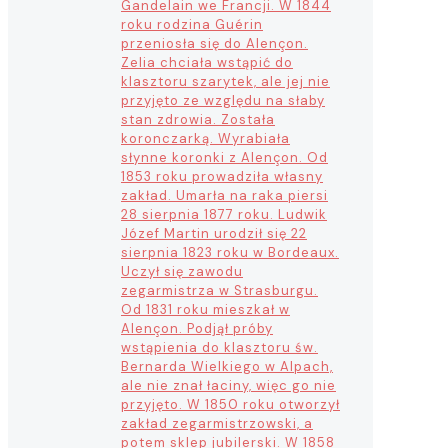
Gandelain we Francji. W 1844
roku rodzina Guérin
przeniosła się do Alençon.
Zelia chciała wstąpić do
klasztoru szarytek, ale jej nie
przyjęto ze względu na słaby
stan zdrowia. Została
koronczarką. Wyrabiała
słynne koronki z Alençon. Od
1853 roku prowadziła własny
zakład. Umarła na raka piersi
28 sierpnia 1877 roku. Ludwik
Józef Martin urodził się 22
sierpnia 1823 roku w Bordeaux.
Uczył się zawodu
zegarmistrza w Strasburgu.
Od 1831 roku mieszkał w
Alençon. Podjął próby
wstąpienia do klasztoru św.
Bernarda Wielkiego w Alpach,
ale nie znał łaciny, więc go nie
przyjęto. W 1850 roku otworzył
zakład zegarmistrzowski, a
potem sklep jubilerski. W 1858