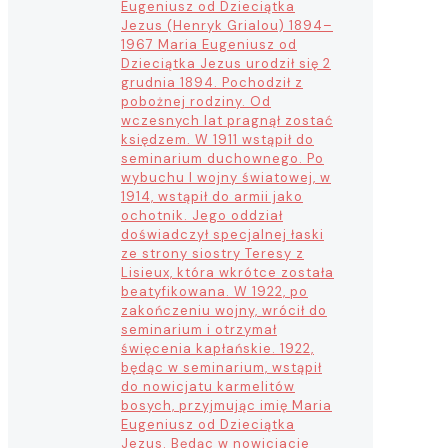
Eugeniusz od Dzieciątka
Jezus (Henryk Grialou) 1894–
1967 Maria Eugeniusz od
Dzieciątka Jezus urodził się 2
grudnia 1894. Pochodził z
pobożnej rodziny. Od
wczesnych lat pragnął zostać
księdzem. W 1911 wstąpił do
seminarium duchownego. Po
wybuchu I wojny światowej, w
1914, wstąpił do armii jako
ochotnik. Jego oddział
doświadczył specjalnej łaski
ze strony siostry Teresy z
Lisieux, która wkrótce została
beatyfikowana. W 1922, po
zakończeniu wojny, wrócił do
seminarium i otrzymał
święcenia kapłańskie. 1922,
będąc w seminarium, wstąpił
do nowicjatu karmelitów
bosych, przyjmując imię Maria
Eugeniusz od Dzieciątka
Jezus. Będąc w nowicjacie