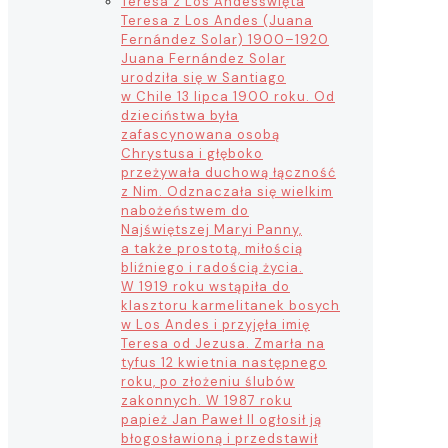
Teresa z Los Andes
święta
Teresa z Los Andes (Juana
Fernández Solar) 1900–1920
Juana Fernández Solar
urodziła się w Santiago
w Chile 13 lipca 1900 roku. Od
dzieciństwa była
zafascynowana osobą
Chrystusa i głęboko
przeżywała duchową łączność
z Nim. Odznaczała się wielkim
nabożeństwem do
Najświętszej Maryi Panny,
a także prostotą, miłością
bliźniego i radością życia.
W 1919 roku wstąpiła do
klasztoru karmelitanek bosych
w Los Andes i przyjęła imię
Teresa od Jezusa. Zmarła na
tyfus 12 kwietnia następnego
roku, po złożeniu ślubów
zakonnych. W 1987 roku
papież Jan Paweł II ogłosił ją
błogosławioną i przedstawił