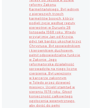
Teresy od Jezusa w dziele
reformy Zakonu
Karmelitańskiego. Był jednym
z pierwszych trzech
karmelitów bosych, którzy
podjęli życie według reguły
pierwotnej w Duruelo 28
listopada 1568 roku. Wtedy
przyjął imię Jan od Krzyża,
gdyż tak bardzo ukochał krzyż
Chrystusa. Był spowiednikiem
i kierownikiem duchowym,
pełnił odpowiedzialne funkcje
w Zakonie. Jego
reformatorska działalność
sprowadziła na niego liczne
cierpienia. Był uwięziony
w karcerze zakonnym
w Toledo przez dziewięć
miesięcy. Uciekł stamtąd w
sierpniu 1578 roku. Głosił
konieczność całkowitego
ogołocenia wewnętrznego,
aby dojść do pełni