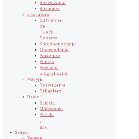
Rozważania
Różaniec
Literatura
Catherine
de
Hueck
Doherty
Korespondencje
Opowiadania
Partytury
Poezje
Powieści
biograficzne
Maryja
Rozważania
Szkaplerz
Dzieci
Książki
Malowanki
Puzzle
i
gry
Święci
Teresa