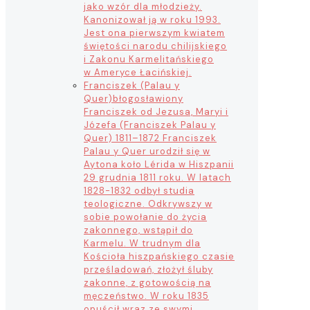
jako wzór dla młodzieży.
Kanonizował ją w roku 1993.
Jest ona pierwszym kwiatem
świętości narodu chilijskiego
i Zakonu Karmelitańskiego
w Ameryce Łacińskiej.
Franciszek (Palau y
Quer)
błogosławiony
Franciszek od Jezusa, Maryi i
Józefa (Franciszek Palau y
Quer) 1811–1872 Franciszek
Palau y Quer urodził się w
Aytona koło Lérida w Hiszpanii
29 grudnia 1811 roku. W latach
1828-1832 odbył studia
teologiczne. Odkrywszy w
sobie powołanie do życia
zakonnego, wstąpił do
Karmelu. W trudnym dla
Kościoła hiszpańskiego czasie
prześladowań, złożył śluby
zakonne, z gotowością na
męczeństwo. W roku 1835
opuścił wraz ze swymi