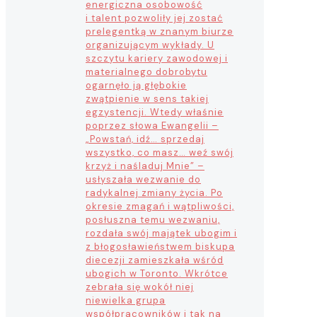
energiczna osobowość
i talent pozwoliły jej zostać
prelegentką w znanym biurze
organizującym wykłady. U
szczytu kariery zawodowej i
materialnego dobrobytu
ogarnęło ją głębokie
zwątpienie w sens takiej
egzystencji. Wtedy właśnie
poprzez słowa Ewangelii –
„Powstań, idź… sprzedaj
wszystko, co masz… weź swój
krzyż i naśladuj Mnie” –
usłyszała wezwanie do
radykalnej zmiany życia. Po
okresie zmagań i wątpliwości,
posłuszna temu wezwaniu,
rozdała swój majątek ubogim i
z błogosławieństwem biskupa
diecezji zamieszkała wśród
ubogich w Toronto. Wkrótce
zebrała się wokół niej
niewielka grupa
współpracowników i tak na