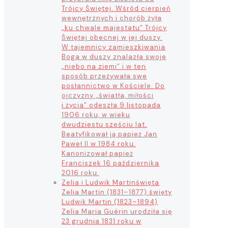
Trójcy Świętej. Wśród cierpień
wewnętrznych i chorób żyła
„ku chwale majestatu” Trójcy
Świętej obecnej w jej duszy.
W tajemnicy zamieszkiwania
Boga w duszy znalazła swoje
„niebo na ziemi” i w ten
sposób przeżywała swe
posłannictwo w Kościele. Do
ojczyzny „światła, miłości
i życia” odeszła 9 listopada
1906 roku, w wieku
dwudziestu sześciu lat.
Beatyfikował ją papież Jan
Paweł II w 1984 roku.
Kanonizował papież
Franciszek 16 października
2016 roku.
Zelia i Ludwik Martin
święta
Zelia Martin (1831–1877) święty
Ludwik Martin (1823–1894)
Zelia Maria Guérin urodziła się
23 grudnia 1831 roku w