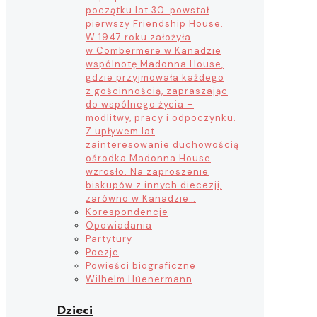
początku lat 30. powstał
pierwszy Friendship House.
W 1947 roku założyła
w Combermere w Kanadzie
wspólnotę Madonna House,
gdzie przyjmowała każdego
z gościnnością, zapraszając
do wspólnego życia –
modlitwy, pracy i odpoczynku.
Z upływem lat
zainteresowanie duchowością
ośrodka Madonna House
wzrosło. Na zaproszenie
biskupów z innych diecezji,
zarówno w Kanadzie…
Korespondencje
Opowiadania
Partytury
Poezje
Powieści biograficzne
Wilhelm Hüenermann
Dzieci