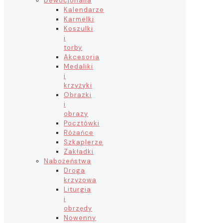
Dewocjonalia
Kalendarze
Karmelki
Koszulki
i
torby
Akcesoria
Medaliki
i
krzyżyki
Obrazki
i
obrazy
Pocztówki
Różańce
Szkaplerze
Zakładki
Nabożeństwa
Droga
krzyżowa
Liturgia
i
obrzędy
Nowenny