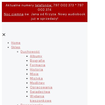
Aktualne numery
telefonów:
797 002 373 * 797
002 374
Noc ciemna
św. Jana od Krzyża. Nowy audiobook
już w sprzedaży!
✕
Home
Sklep
Duchowość
Albumy
Biografie
Formacja
Historia
Misje
Mistyka
Modlitwy
Opracowania
Świadectwa
Wydania
kieszonkowe