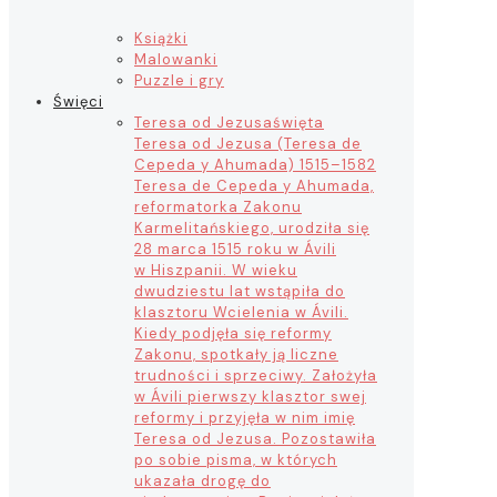
Książki
Malowanki
Puzzle i gry
Święci
Teresa od Jezusa
święta
Teresa od Jezusa (Teresa de
Cepeda y Ahumada) 1515–1582
Teresa de Cepeda y Ahumada,
reformatorka Zakonu
Karmelitańskiego, urodziła się
28 marca 1515 roku w Ávili
w Hiszpanii. W wieku
dwudziestu lat wstąpiła do
klasztoru Wcielenia w Ávili.
Kiedy podjęła się reformy
Zakonu, spotkały ją liczne
trudności i sprzeciwy. Założyła
w Ávili pierwszy klasztor swej
reformy i przyjęła w nim imię
Teresa od Jezusa. Pozostawiła
po sobie pisma, w których
ukazała drogę do