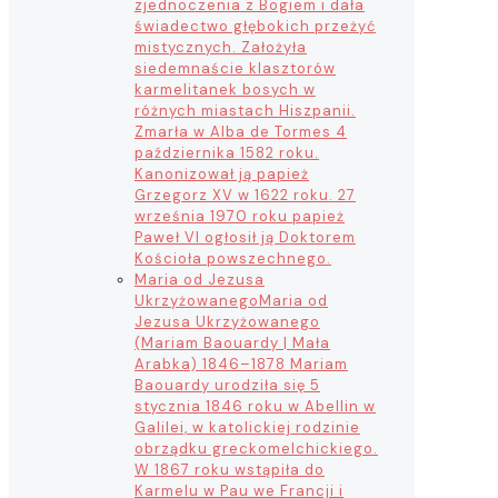
zjednoczenia z Bogiem i dała
świadectwo głębokich przeżyć
mistycznych. Założyła
siedemnaście klasztorów
karmelitanek bosych w
różnych miastach Hiszpanii.
Zmarła w Alba de Tormes 4
października 1582 roku.
Kanonizował ją papież
Grzegorz XV w 1622 roku. 27
września 1970 roku papież
Paweł VI ogłosił ją Doktorem
Kościoła powszechnego.
Maria od Jezusa
Ukrzyżowanego
Maria od
Jezusa Ukrzyżowanego
(Mariam Baouardy | Mała
Arabka) 1846–1878 Mariam
Baouardy urodziła się 5
stycznia 1846 roku w Abellin w
Galilei, w katolickiej rodzinie
obrządku greckomelchickiego.
W 1867 roku wstąpiła do
Karmelu w Pau we Francji i