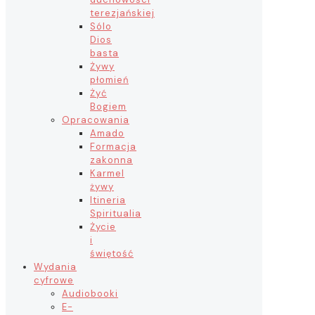
terezjańskiej
Sólo
Dios
basta
Żywy
płomień
Żyć
Bogiem
Opracowania
Amado
Formacja
zakonna
Karmel
żywy
Itineria
Spiritualia
Życie
i
świętość
Wydania
cyfrowe
Audiobooki
E-