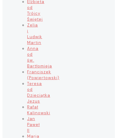
Elżbieta
od
Trójcy
Świętej
Zelia
i
Ludwik
Martin
Anna
od
św.
Bartłomieja
Franciszek
(Powiertowski)
Teresa
od
Dzieciątka
Jezus
Rafał
Kalinowski
Jan
Paweł
II
Maria