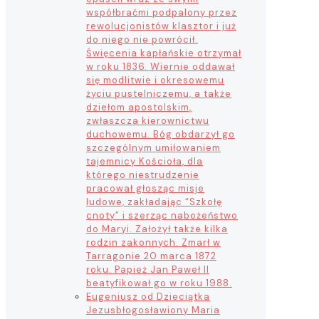
współbraćmi podpalony przez
rewolucjonistów klasztor i już
do niego nie powrócił.
Święcenia kapłańskie otrzymał
w roku 1836. Wiernie oddawał
się modlitwie i okresowemu
życiu pustelniczemu, a także
dziełom apostolskim,
zwłaszcza kierownictwu
duchowemu. Bóg obdarzył go
szczególnym umiłowaniem
tajemnicy Kościoła, dla
którego niestrudzenie
pracował głosząc misje
ludowe, zakładając “Szkołę
cnoty” i szerząc nabożeństwo
do Maryi. Założył także kilka
rodzin zakonnych. Zmarł w
Tarragonie 20 marca 1872
roku. Papież Jan Paweł II
beatyfikował go w roku 1988.
Eugeniusz od Dzieciątka
Jezus
błogosławiony Maria