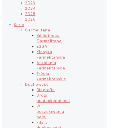
2023
2024
2025
2026
Serie
Carmelitana
Bibliotheca
Carmelitana
ESGA
Klasyka
karmelitańska
Antologia
karmelitańska
Źródła
karmelitańskie
Duchowość
Biografia
Drogi
niedoskonałości
W
poszukiwaniu
pełni
Filary
duchowości