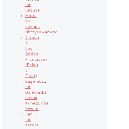
od
Jezusa
Maria
od
Jezusa
Ukrzyżowanego
Teresa
z
Los
Andes
Franciszek
(Palau
y
Quer)
Eugeniusz
od
Dzieciątka
Jezus
Kunegunda
Siwiec
Jan
od
Krzyża