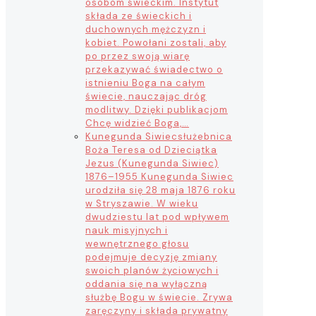
osobom świeckim. Instytut
składa ze świeckich i
duchownych mężczyzn i
kobiet. Powołani zostali, aby
po przez swoją wiarę
przekazywać świadectwo o
istnieniu Boga na całym
świecie, nauczając dróg
modlitwy. Dzięki publikacjom
Chcę widzieć Boga,…
Kunegunda Siwiec
służebnica
Boża Teresa od Dzieciątka
Jezus (Kunegunda Siwiec)
1876–1955 Kunegunda Siwiec
urodziła się 28 maja 1876 roku
w Stryszawie. W wieku
dwudziestu lat pod wpływem
nauk misyjnych i
wewnętrznego głosu
podejmuje decyzję zmiany
swoich planów życiowych i
oddania się na wyłączną
służbę Bogu w świecie. Zrywa
zaręczyny i składa prywatny