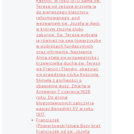
Kastylii. W roku 1570 sama św.
Teresa od Jezusa przyjęła ją
do pierwszego klasztoru
reformowanego, pod
wezwaniem św. Józefa w Awili,
w którym złożyła śluby
zakonne. Św. Teresa wybrała
ją również na swą towarzyszkę
w podróżach fundacyjnych
oraz infirmerkę. Następnie
Anna stała się propagatorką i
krzewicielką ducha św. Teresy
we Francji i Flandrii, okazując
się prawdziwą córką Kościoła.
Słynęła z gorliwości o
zbawienie dusz. Zmarła w
Antwerpii 7 czerwca 1626
roku. Do grona
błogosławionych zaliczył ją
papież Benedykt XV w roku
1917.
Franciszek
(Powiertowski)
sługa Boży brat
Franciszek od św. Józefa