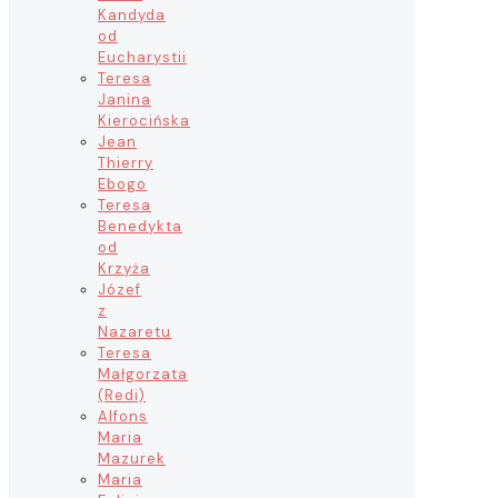
Kandyda
od
Eucharystii
Teresa
Janina
Kierocińska
Jean
Thierry
Ebogo
Teresa
Benedykta
od
Krzyża
Józef
z
Nazaretu
Teresa
Małgorzata
(Redi)
Alfons
Maria
Mazurek
Maria