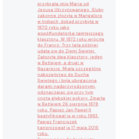
przybrała imię Maria od
Jezusa Ukrzyżowanego. Śluby
zakonne złożyła w Mangalore
w Indiach, dokąd przybyła w
1870 roku jako
współfundatorka tamtejszego
klasztoru. W 1872 roku wróciła
do Francji. Trzy lata później
udała się do Ziemi Świętej.
Założyła dwa klasztory: jeden
w Betlejem, a drugi w
Nazarecie. Miała szczególne
nabożeństwo do Ducha
Świętego i była ubogacona
darami nadprzyrodzonymi,
odznaczając się przy tym
cnotą głębokiej pokory. Zmarła
w Betlejem 26 sierpnia 1878
roku. Papież Jan Paweł II
beatyfikował ją w roku 1983.
Papież Franciszek
kanonizował ją 17 maja 2015
roku.