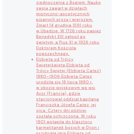
zjednoczenia z Bogiem. Naukę
swoją zawarł w dziełach
mistyczno-ascetycznych
pisanych prozą i wierszem.
Zmarł 14 grudnia 1591 roku
w Ubedzie. W 1726 roku papież
Benedykt XIII ogłosił go
świętym, a Pius XI w 1926 roku
Doktorem Kościoła
powszechnego.
Elżbieta od Trójcy
Świętej
święta Elżbieta od
Trójcy Świętej (Elżbieta Catez)
1880–1906 Elżbieta Catez
urodziła się 18 lipca 1880 r.
w obozie wojskowym we wsi
Avor (Francja), gdzie
stacjonował oddział kapitana
Franciszka Józefa Catez, jej
ojca. Cztery dni później
została ochrzczona. W roku
1901 wstąpiła do klasztoru
karmelitanek bosych w Dijon i
przybrała imię Elżbieta od