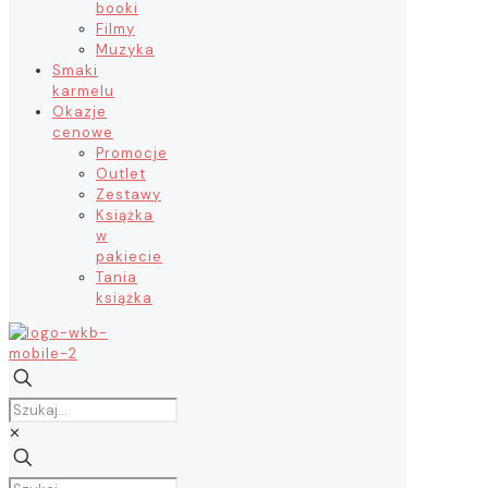
booki
Filmy
Muzyka
Smaki
karmelu
Okazje
cenowe
Promocje
Outlet
Zestawy
Książka
w
pakiecie
Tania
książka
✕