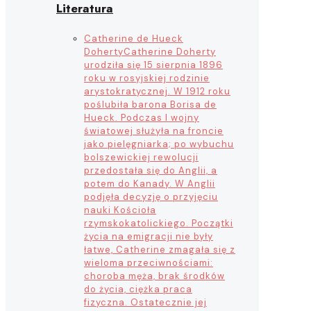
Literatura
Catherine de Hueck
Doherty
Catherine Doherty
urodziła się 15 sierpnia 1896
roku w rosyjskiej rodzinie
arystokratycznej. W 1912 roku
poślubiła barona Borisa de
Hueck. Podczas I wojny
światowej służyła na froncie
jako pielęgniarka; po wybuchu
bolszewickiej rewolucji
przedostała się do Anglii, a
potem do Kanady. W Anglii
podjęła decyzję o przyjęciu
nauki Kościoła
rzymskokatolickiego. Początki
życia na emigracji nie były
łatwe, Catherine zmagała się z
wieloma przeciwnościami:
choroba męża, brak środków
do życia, ciężka praca
fizyczna. Ostatecznie jej