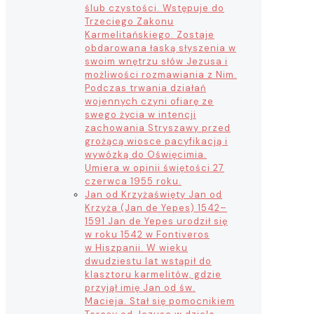
ślub czystości. Wstępuje do
Trzeciego Zakonu
Karmelitańskiego. Zostaje
obdarowana łaską słyszenia w
swoim wnętrzu słów Jezusa i
możliwości rozmawiania z Nim.
Podczas trwania działań
wojennych czyni ofiarę ze
swego życia w intencji
zachowania Stryszawy przed
grożącą wiosce pacyfikacją i
wywózką do Oświęcimia.
Umiera w opinii świętości 27
czerwca 1955 roku.
Jan od Krzyża
święty Jan od
Krzyża (Jan de Yepes) 1542–
1591 Jan de Yepes urodził się
w roku 1542 w Fontiveros
w Hiszpanii. W wieku
dwudziestu lat wstąpił do
klasztoru karmelitów, gdzie
przyjął imię Jan od św.
Macieja. Stał się pomocnikiem