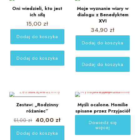
Oni wiedzieli, kto jest
Moje wyznanie wiary w
ich siłą
dialogu z Benedyktem
XVI
15,00
zł
34,90
zł
Dodaj do koszyka
Dodaj do koszyka
Dodaj do koszyka
Dodaj do koszyka
W PROMOCJI
Zestaw: „Rodzinny
Myśli ocalone. Homilie
różaniec”
spisane przez Przyjaciół
Pierwotna
Aktualna
40,00
zł
61,00
zł
Dowiedz się
cena
cena
więcej
wynosiła:
wynosi:
Dodaj do koszyka
61,00 zł.
40,00 zł.