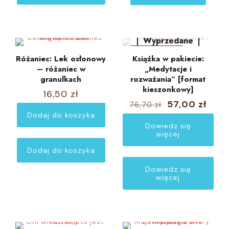
wiele
waria
Opcje
można
Wyprzedane
wybra
W PROMOCJI
na
Różaniec: Lek osłonowy
Książka w pakiecie:
stroni
– różaniec w
„Medytacje i
produ
granulkach
rozważania” [format
kieszonkowy]
16,50
zł
Pierwotna
Aktu
57,00
zł
76,70
zł
cena
cena
Dodaj do koszyka
wynosiła:
wyno
Dowiedz się
76,70 zł.
57,00
więcej
Dodaj do koszyka
Dowiedz się
więcej