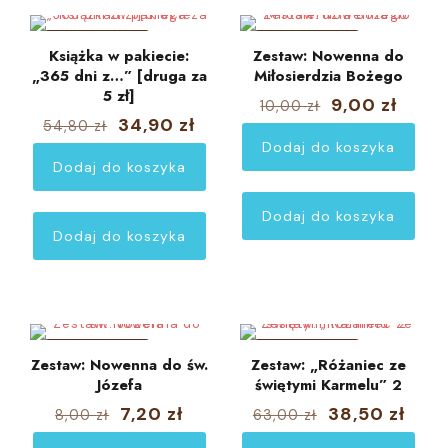
W PROMOCJI
W PROMOCJI
Książka w pakiecie:
Zestaw: Nowenna do
„365 dni z…” [druga za
Miłosierdzia Bożego
5 zł]
Pierwotna
Aktua
9,00
zł
10,00
zł
cena
cena
Pierwotna
Aktualna
34,90
zł
54,80
zł
wynosiła:
wynos
cena
cena
Dodaj do koszyka
10,00 zł.
9,00 z
wynosiła:
wynosi:
Dodaj do koszyka
54,80 zł.
34,90 zł.
Dodaj do koszyka
Dodaj do koszyka
W PROMOCJI
W PROMOCJI
Zestaw: Nowenna do św.
Zestaw: „Różaniec ze
Józefa
świętymi Karmelu” 2
Pierwotna
Aktualna
Pierwotna
Aktu
7,20
zł
38,50
zł
8,00
zł
63,00
zł
cena
cena
cena
cena