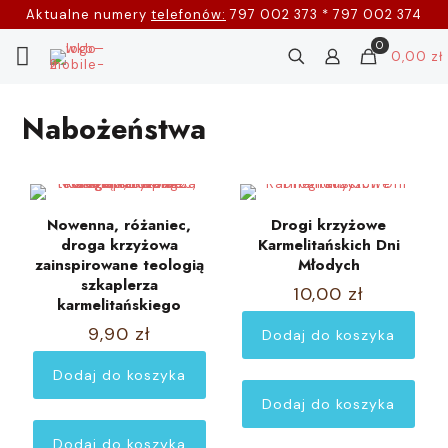
Aktualne numery
telefonów:
797 002 373 * 797 002 374
0
0,00 zł
Nabożeństwa
Nowenna, różaniec,
Drogi krzyżowe
droga krzyżowa
Karmelitańskich Dni
zainspirowane teologią
Młodych
szkaplerza
10,00
zł
karmelitańskiego
9,90
zł
Dodaj do koszyka
Dodaj do koszyka
Dodaj do koszyka
Dodaj do koszyka