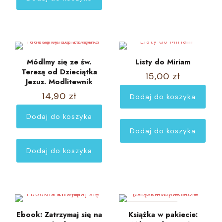
Módlmy się ze św.
Listy do Miriam
Teresą od Dzieciątka
15,00
zł
Jezus. Modlitewnik
14,90
zł
Dodaj do koszyka
Dodaj do koszyka
Dodaj do koszyka
Dodaj do koszyka
W PROMOCJI
Ebook: Zatrzymaj się na
Książka w pakiecie: