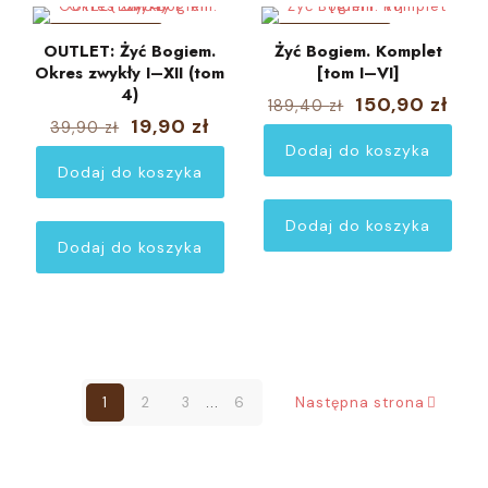
W PROMOCJI
W PROMOCJI
OUTLET: Żyć Bogiem.
Żyć Bogiem. Komplet
Okres zwykły I–XII (tom
[tom I–VI]
4)
Pierwotna
Akt
150,90
zł
189,40
zł
cena
cen
Pierwotna
Aktualna
19,90
zł
39,90
zł
wynosiła:
wyn
cena
cena
Dodaj do koszyka
189,40 zł.
150,
wynosiła:
wynosi:
Dodaj do koszyka
39,90 zł.
19,90 zł.
Outlet
Dodaj do koszyka
Dodaj do koszyka
1
2
3
...
6
Następna strona