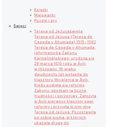
Książki
Malowanki
Puzzle i gry
Święci
Teresa od Jezusa
święta
Teresa od Jezusa (Teresa de
Cepeda y Ahumada) 1515–1582
Teresa de Cepeda y Ahumada,
reformatorka Zakonu
Karmelitańskiego, urodziła się
28 marca 1515 roku w Ávili
w Hiszpanii. W wieku
dwudziestu lat wstąpiła do
klasztoru Wcielenia w Ávili.
Kiedy podjęła się reformy
Zakonu, spotkały ją liczne
trudności i sprzeciwy. Założyła
w Ávili pierwszy klasztor swej
reformy i przyjęła w nim imię
Teresa od Jezusa. Pozostawiła
po sobie pisma, w których
ukazała drogę do