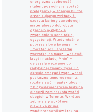
energiczna osobowość
i talent pozwoliły jej zostać
prelegentką w znanym biurze
organizującym wykłady. U
szczytu kariery zawodowej i
materialnego dobrobytu
ogarnęło ją głębokie
zwątpienie w sens takiej
egzystencji. Wtedy właśnie
poprzez słowa Ewangelii –
„Powstań, idź… sprzedaj
wszystko, co masz… weź swój
krzyż i naśladuj Mnie” –
usłyszała wezwanie do
radykalnej zmiany życia. Po
okresie zmagań i wątpliwości,
posłuszna temu wezwaniu,
rozdała swój majątek ubogim i
z błogosławieństwem biskupa
diecezji zamieszkała wśród
ubogich w Toronto. Wkrótce
zebrała się wokół niej
niewielka grupa
współpracowników i tak na