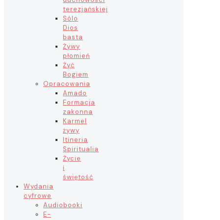
terezjańskiej
Sólo
Dios
basta
Żywy
płomień
Żyć
Bogiem
Opracowania
Amado
Formacja
zakonna
Karmel
żywy
Itineria
Spiritualia
Życie
i
świętość
Wydania
cyfrowe
Audiobooki
E-