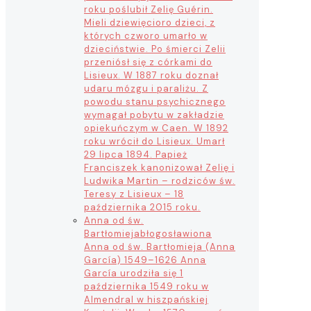
roku poślubił Zelię Guérin.
Mieli dziewięcioro dzieci, z
których czworo umarło w
dzieciństwie. Po śmierci Zelii
przeniósł się z córkami do
Lisieux. W 1887 roku doznał
udaru mózgu i paraliżu. Z
powodu stanu psychicznego
wymagał pobytu w zakładzie
opiekuńczym w Caen. W 1892
roku wrócił do Lisieux. Umarł
29 lipca 1894. Papież
Franciszek kanonizował Zelię i
Ludwika Martin – rodziców św.
Teresy z Lisieux – 18
października 2015 roku.
Anna od św.
Bartłomieja
błogosławiona
Anna od św. Bartłomieja (Anna
García) 1549–1626 Anna
García urodziła się 1
października 1549 roku w
Almendral w hiszpańskiej