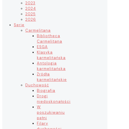
2023
2024
2025
2026
Serie
Carmelitana
Bibliotheca
Carmelitana
ESGA
Klasyka
karmelitańska
Antologia
karmelitańska
Źródła
karmelitańskie
Duchowość
Biografia
Drogi
niedoskonałości
W
poszukiwaniu
pełni
Filary
duchowości