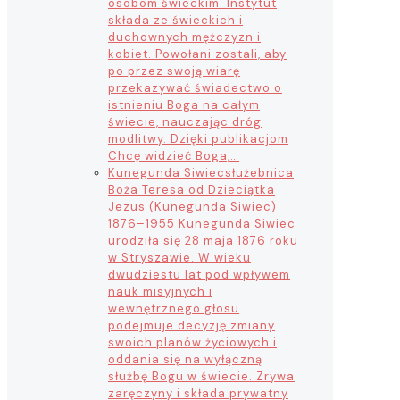
osobom świeckim. Instytut
składa ze świeckich i
duchownych mężczyzn i
kobiet. Powołani zostali, aby
po przez swoją wiarę
przekazywać świadectwo o
istnieniu Boga na całym
świecie, nauczając dróg
modlitwy. Dzięki publikacjom
Chcę widzieć Boga,…
Kunegunda Siwiec
służebnica
Boża Teresa od Dzieciątka
Jezus (Kunegunda Siwiec)
1876–1955 Kunegunda Siwiec
urodziła się 28 maja 1876 roku
w Stryszawie. W wieku
dwudziestu lat pod wpływem
nauk misyjnych i
wewnętrznego głosu
podejmuje decyzję zmiany
swoich planów życiowych i
oddania się na wyłączną
służbę Bogu w świecie. Zrywa
zaręczyny i składa prywatny