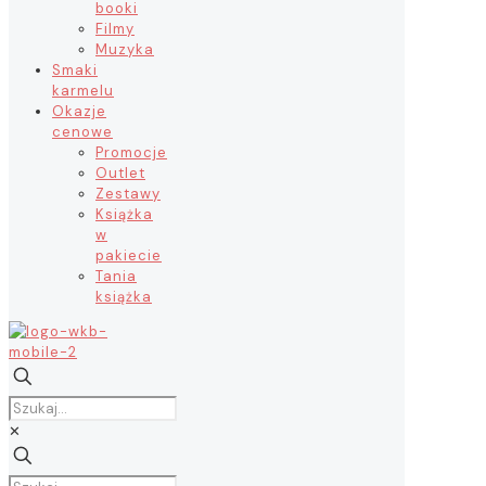
booki
Filmy
Muzyka
Smaki
karmelu
Okazje
cenowe
Promocje
Outlet
Zestawy
Książka
w
pakiecie
Tania
książka
✕