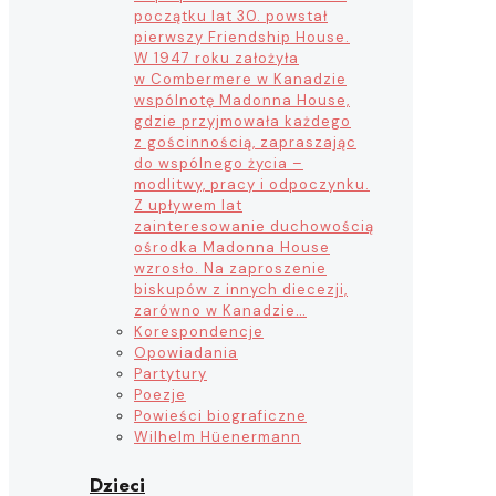
początku lat 30. powstał
pierwszy Friendship House.
W 1947 roku założyła
w Combermere w Kanadzie
wspólnotę Madonna House,
gdzie przyjmowała każdego
z gościnnością, zapraszając
do wspólnego życia –
modlitwy, pracy i odpoczynku.
Z upływem lat
zainteresowanie duchowością
ośrodka Madonna House
wzrosło. Na zaproszenie
biskupów z innych diecezji,
zarówno w Kanadzie…
Korespondencje
Opowiadania
Partytury
Poezje
Powieści biograficzne
Wilhelm Hüenermann
Dzieci