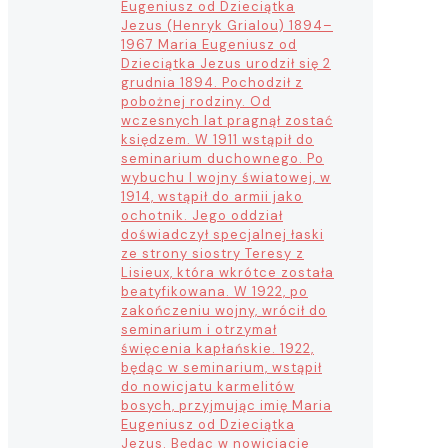
Eugeniusz od Dzieciątka
Jezus (Henryk Grialou) 1894–
1967 Maria Eugeniusz od
Dzieciątka Jezus urodził się 2
grudnia 1894. Pochodził z
pobożnej rodziny. Od
wczesnych lat pragnął zostać
księdzem. W 1911 wstąpił do
seminarium duchownego. Po
wybuchu I wojny światowej, w
1914, wstąpił do armii jako
ochotnik. Jego oddział
doświadczył specjalnej łaski
ze strony siostry Teresy z
Lisieux, która wkrótce została
beatyfikowana. W 1922, po
zakończeniu wojny, wrócił do
seminarium i otrzymał
święcenia kapłańskie. 1922,
będąc w seminarium, wstąpił
do nowicjatu karmelitów
bosych, przyjmując imię Maria
Eugeniusz od Dzieciątka
Jezus. Będąc w nowicjacie