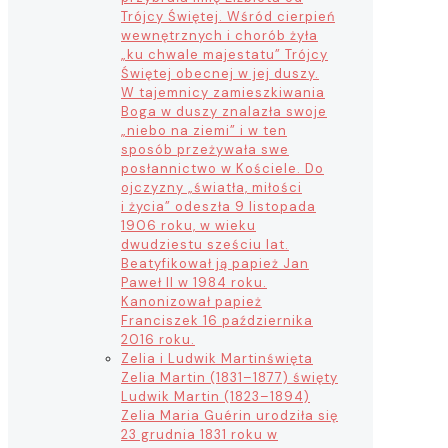
Trójcy Świętej. Wśród cierpień
wewnętrznych i chorób żyła
„ku chwale majestatu” Trójcy
Świętej obecnej w jej duszy.
W tajemnicy zamieszkiwania
Boga w duszy znalazła swoje
„niebo na ziemi” i w ten
sposób przeżywała swe
posłannictwo w Kościele. Do
ojczyzny „światła, miłości
i życia” odeszła 9 listopada
1906 roku, w wieku
dwudziestu sześciu lat.
Beatyfikował ją papież Jan
Paweł II w 1984 roku.
Kanonizował papież
Franciszek 16 października
2016 roku.
Zelia i Ludwik Martin
święta
Zelia Martin (1831–1877) święty
Ludwik Martin (1823–1894)
Zelia Maria Guérin urodziła się
23 grudnia 1831 roku w