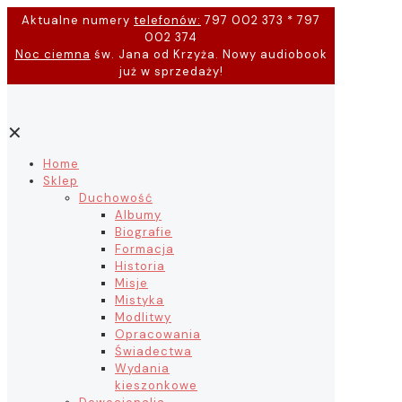
Aktualne numery
telefonów:
797 002 373 * 797
002 374
Noc ciemna
św. Jana od Krzyża. Nowy audiobook
już w sprzedaży!
✕
Home
Sklep
Duchowość
Albumy
Biografie
Formacja
Historia
Misje
Mistyka
Modlitwy
Opracowania
Świadectwa
Wydania
kieszonkowe