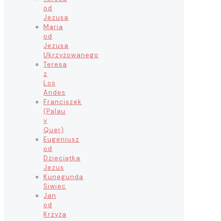
od
Jezusa
Maria
od
Jezusa
Ukrzyżowanego
Teresa
z
Los
Andes
Franciszek
(Palau
y
Quer)
Eugeniusz
od
Dzieciątka
Jezus
Kunegunda
Siwiec
Jan
od
Krzyża