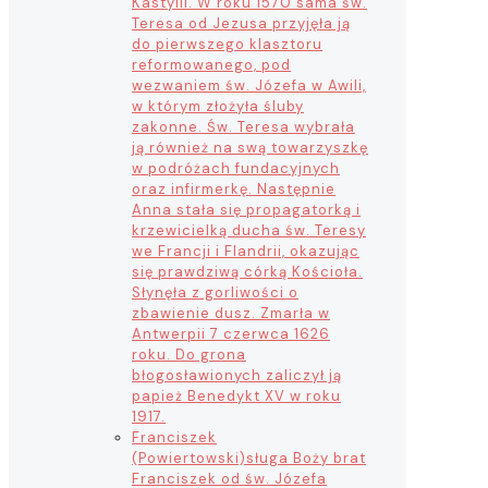
Kastylii. W roku 1570 sama św.
Teresa od Jezusa przyjęła ją
do pierwszego klasztoru
reformowanego, pod
wezwaniem św. Józefa w Awili,
w którym złożyła śluby
zakonne. Św. Teresa wybrała
ją również na swą towarzyszkę
w podróżach fundacyjnych
oraz infirmerkę. Następnie
Anna stała się propagatorką i
krzewicielką ducha św. Teresy
we Francji i Flandrii, okazując
się prawdziwą córką Kościoła.
Słynęła z gorliwości o
zbawienie dusz. Zmarła w
Antwerpii 7 czerwca 1626
roku. Do grona
błogosławionych zaliczył ją
papież Benedykt XV w roku
1917.
Franciszek
(Powiertowski)
sługa Boży brat
Franciszek od św. Józefa