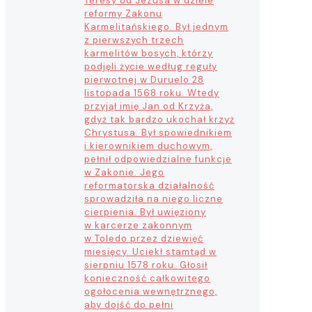
Teresy od Jezusa w dziele
reformy Zakonu
Karmelitańskiego. Był jednym
z pierwszych trzech
karmelitów bosych, którzy
podjęli życie według reguły
pierwotnej w Duruelo 28
listopada 1568 roku. Wtedy
przyjął imię Jan od Krzyża,
gdyż tak bardzo ukochał krzyż
Chrystusa. Był spowiednikiem
i kierownikiem duchowym,
pełnił odpowiedzialne funkcje
w Zakonie. Jego
reformatorska działalność
sprowadziła na niego liczne
cierpienia. Był uwięziony
w karcerze zakonnym
w Toledo przez dziewięć
miesięcy. Uciekł stamtąd w
sierpniu 1578 roku. Głosił
konieczność całkowitego
ogołocenia wewnętrznego,
aby dojść do pełni