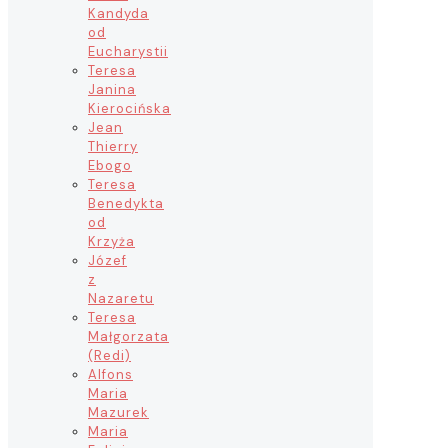
Kandyda
od
Eucharystii
Teresa
Janina
Kierocińska
Jean
Thierry
Ebogo
Teresa
Benedykta
od
Krzyża
Józef
z
Nazaretu
Teresa
Małgorzata
(Redi)
Alfons
Maria
Mazurek
Maria