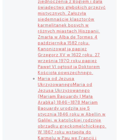
zjednoczenia z Bogiem i dała
świadectwo głębokich przeżyć
mistycznych. Założyła
siedemnaście klasztorów
karmelitanek bosych w
różnych miastach Hiszpanii.
Zmarła w Alba de Tormes 4
października 1582 roku.
Kanonizował ją papież
Grzegorz XV w 1622 roku. 27
września 1970 roku papież
Paweł VI ogłosił ją Doktorem
Kościoła powszechnego.
Maria od Jezusa
Ukrzyżowanego
Maria od
Jezusa Ukrzyżowanego
(Mariam Baouardy | Mała
Arabka) 1846–1878 Mariam
Baouardy urodziła się 5
stycznia 1846 roku w Abellin w
Galilei, w katolickiej rodzinie
obrządku greckomelchickiego.
W 1867 roku wstąpiła do
Karmelu w Pau we Francji i