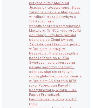
przybrała imię Maria od
Jezusa Ukrzyżowanego. Śluby
zakonne złożyła w Mangalore
w Indiach, dokąd przybyła w
1870 roku jako
współfundatorka tamtejszego
klasztoru. W 1872 roku wróciła
do Francji. Trzy lata później
udała się do Ziemi Świętej.
Założyła dwa klasztory: jeden
w Betlejem, a drugi w
Nazarecie. Miała szczególne
nabożeństwo do Ducha
Świętego i była ubogacona
darami nadprzyrodzonymi,
odznaczając się przy tym
cnotą głębokiej pokory. Zmarła
w Betlejem 26 sierpnia 1878
roku. Papież Jan Paweł II
beatyfikował ją w roku 1983.
Papież Franciszek
kanonizował ją 17 maja 2015
roku.