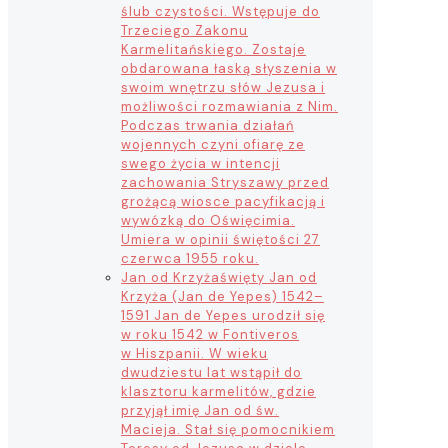
ślub czystości. Wstępuje do
Trzeciego Zakonu
Karmelitańskiego. Zostaje
obdarowana łaską słyszenia w
swoim wnętrzu słów Jezusa i
możliwości rozmawiania z Nim.
Podczas trwania działań
wojennych czyni ofiarę ze
swego życia w intencji
zachowania Stryszawy przed
grożącą wiosce pacyfikacją i
wywózką do Oświęcimia.
Umiera w opinii świętości 27
czerwca 1955 roku.
Jan od Krzyża
święty Jan od
Krzyża (Jan de Yepes) 1542–
1591 Jan de Yepes urodził się
w roku 1542 w Fontiveros
w Hiszpanii. W wieku
dwudziestu lat wstąpił do
klasztoru karmelitów, gdzie
przyjął imię Jan od św.
Macieja. Stał się pomocnikiem