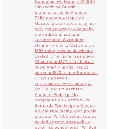
Gandelain we Francji. W 1844
roku rodzina Guérin
przeniosła się do Alençon.
Zelia chciała wstąpić do
klasztoru szarytek, ale jej nie
przyjęto ze względu na słaby
stan zdrowia. Została
koronczarką. Wyrabiała
słynne koronki z Alençon. Od
1853 roku prowadziła własny
zakład. Umarła na raka piersi
28 sierpnia 1877 roku. Ludwik
Józef Martin urodził się 22
sierpnia 1823 roku w Bordeaux.
Uczył się zawodu
zegarmistrza w Strasburgu.
Od 1831 roku mieszkał w
Alençon. Podjął próby
wstąpienia do klasztoru św.
Bernarda Wielkiego w Alpach,
ale nie znał łaciny, więc go nie
przyjęto. W 1850 roku otworzył
zakład zegarmistrzowski, a
potem sklep jubilerski. W 1858