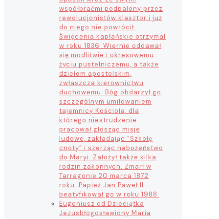
współbraćmi podpalony przez
rewolucjonistów klasztor i już
do niego nie powrócił.
Święcenia kapłańskie otrzymał
w roku 1836. Wiernie oddawał
się modlitwie i okresowemu
życiu pustelniczemu, a także
dziełom apostolskim,
zwłaszcza kierownictwu
duchowemu. Bóg obdarzył go
szczególnym umiłowaniem
tajemnicy Kościoła, dla
którego niestrudzenie
pracował głosząc misje
ludowe, zakładając “Szkołę
cnoty” i szerząc nabożeństwo
do Maryi. Założył także kilka
rodzin zakonnych. Zmarł w
Tarragonie 20 marca 1872
roku. Papież Jan Paweł II
beatyfikował go w roku 1988.
Eugeniusz od Dzieciątka
Jezus
błogosławiony Maria