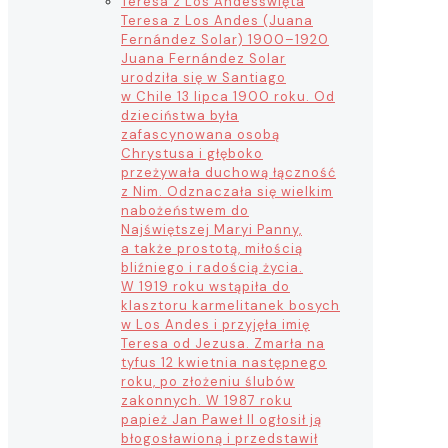
Teresa z Los Andes
święta
Teresa z Los Andes (Juana
Fernández Solar) 1900–1920
Juana Fernández Solar
urodziła się w Santiago
w Chile 13 lipca 1900 roku. Od
dzieciństwa była
zafascynowana osobą
Chrystusa i głęboko
przeżywała duchową łączność
z Nim. Odznaczała się wielkim
nabożeństwem do
Najświętszej Maryi Panny,
a także prostotą, miłością
bliźniego i radością życia.
W 1919 roku wstąpiła do
klasztoru karmelitanek bosych
w Los Andes i przyjęła imię
Teresa od Jezusa. Zmarła na
tyfus 12 kwietnia następnego
roku, po złożeniu ślubów
zakonnych. W 1987 roku
papież Jan Paweł II ogłosił ją
błogosławioną i przedstawił