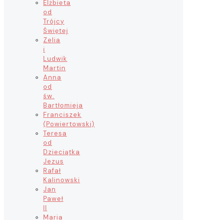
Elżbieta
od
Trójcy
Świętej
Zelia
i
Ludwik
Martin
Anna
od
św.
Bartłomieja
Franciszek
(Powiertowski)
Teresa
od
Dzieciątka
Jezus
Rafał
Kalinowski
Jan
Paweł
II
Maria