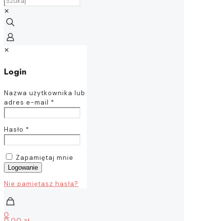
✕
✕
Login
Nazwa użytkownika lub
adres e-mail
*
Hasło
*
Zapamiętaj mnie
Logowanie
Nie pamiętasz hasła?
0
0,00 zł