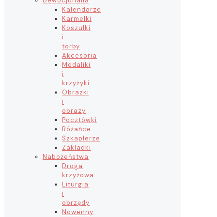
Dewocjonalia
Kalendarze
Karmelki
Koszulki
i
torby
Akcesoria
Medaliki
i
krzyżyki
Obrazki
i
obrazy
Pocztówki
Różańce
Szkaplerze
Zakładki
Nabożeństwa
Droga
krzyżowa
Liturgia
i
obrzędy
Nowenny