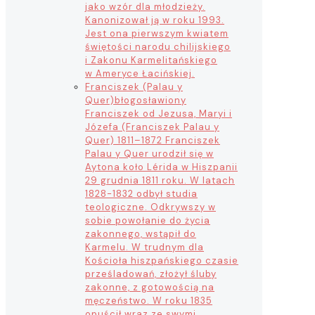
jako wzór dla młodzieży.
Kanonizował ją w roku 1993.
Jest ona pierwszym kwiatem
świętości narodu chilijskiego
i Zakonu Karmelitańskiego
w Ameryce Łacińskiej.
Franciszek (Palau y
Quer)
błogosławiony
Franciszek od Jezusa, Maryi i
Józefa (Franciszek Palau y
Quer) 1811–1872 Franciszek
Palau y Quer urodził się w
Aytona koło Lérida w Hiszpanii
29 grudnia 1811 roku. W latach
1828-1832 odbył studia
teologiczne. Odkrywszy w
sobie powołanie do życia
zakonnego, wstąpił do
Karmelu. W trudnym dla
Kościoła hiszpańskiego czasie
prześladowań, złożył śluby
zakonne, z gotowością na
męczeństwo. W roku 1835
opuścił wraz ze swymi