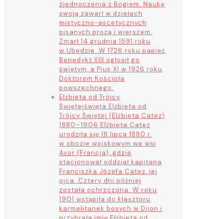
zjednoczenia z Bogiem. Naukę
swoją zawarł w dziełach
mistyczno-ascetycznych
pisanych prozą i wierszem.
Zmarł 14 grudnia 1591 roku
w Ubedzie. W 1726 roku papież
Benedykt XIII ogłosił go
świętym, a Pius XI w 1926 roku
Doktorem Kościoła
powszechnego.
Elżbieta od Trójcy
Świętej
święta Elżbieta od
Trójcy Świętej (Elżbieta Catez)
1880–1906 Elżbieta Catez
urodziła się 18 lipca 1880 r.
w obozie wojskowym we wsi
Avor (Francja), gdzie
stacjonował oddział kapitana
Franciszka Józefa Catez, jej
ojca. Cztery dni później
została ochrzczona. W roku
1901 wstąpiła do klasztoru
karmelitanek bosych w Dijon i
przybrała imię Elżbieta od