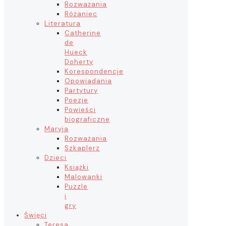
Rozważania
Różaniec
Literatura
Catherine
de
Hueck
Doherty
Korespondencje
Opowiadania
Partytury
Poezje
Powieści
biograficzne
Maryja
Rozważania
Szkaplerz
Dzieci
Książki
Malowanki
Puzzle
i
gry
Święci
Teresa