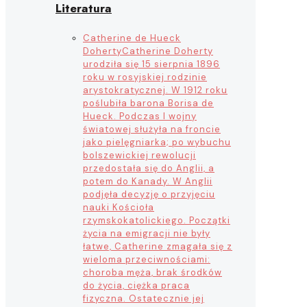
Literatura
Catherine de Hueck
Doherty
Catherine Doherty
urodziła się 15 sierpnia 1896
roku w rosyjskiej rodzinie
arystokratycznej. W 1912 roku
poślubiła barona Borisa de
Hueck. Podczas I wojny
światowej służyła na froncie
jako pielęgniarka; po wybuchu
bolszewickiej rewolucji
przedostała się do Anglii, a
potem do Kanady. W Anglii
podjęła decyzję o przyjęciu
nauki Kościoła
rzymskokatolickiego. Początki
życia na emigracji nie były
łatwe, Catherine zmagała się z
wieloma przeciwnościami:
choroba męża, brak środków
do życia, ciężka praca
fizyczna. Ostatecznie jej