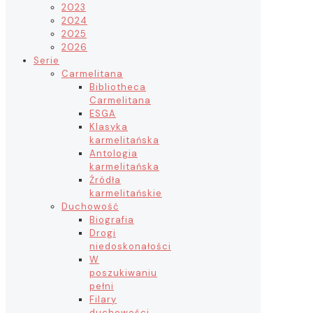
2023
2024
2025
2026
Serie
Carmelitana
Bibliotheca
Carmelitana
ESGA
Klasyka
karmelitańska
Antologia
karmelitańska
Źródła
karmelitańskie
Duchowość
Biografia
Drogi
niedoskonałości
W
poszukiwaniu
pełni
Filary
duchowości