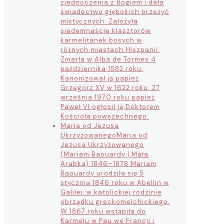
zjednoczenia z Bogiem i dała
świadectwo głębokich przeżyć
mistycznych. Założyła
siedemnaście klasztorów
karmelitanek bosych w
różnych miastach Hiszpanii.
Zmarła w Alba de Tormes 4
października 1582 roku.
Kanonizował ją papież
Grzegorz XV w 1622 roku. 27
września 1970 roku papież
Paweł VI ogłosił ją Doktorem
Kościoła powszechnego.
Maria od Jezusa
Ukrzyżowanego
Maria od
Jezusa Ukrzyżowanego
(Mariam Baouardy | Mała
Arabka) 1846–1878 Mariam
Baouardy urodziła się 5
stycznia 1846 roku w Abellin w
Galilei, w katolickiej rodzinie
obrządku greckomelchickiego.
W 1867 roku wstąpiła do
Karmelu w Pau we Francji i