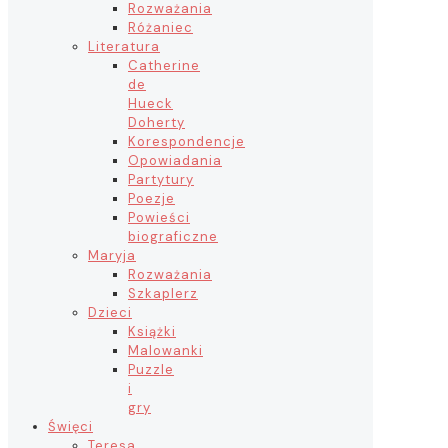
Rozważania
Różaniec
Literatura
Catherine
de
Hueck
Doherty
Korespondencje
Opowiadania
Partytury
Poezje
Powieści
biograficzne
Maryja
Rozważania
Szkaplerz
Dzieci
Książki
Malowanki
Puzzle
i
gry
Święci
Teresa