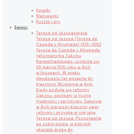
Książki
Malowanki
Puzzle i gry
Święci
Teresa od Jezusa
święta
Teresa od Jezusa (Teresa de
Cepeda y Ahumada) 1515–1582
Teresa de Cepeda y Ahumada,
reformatorka Zakonu
Karmelitańskiego, urodziła się
28 marca 1515 roku w Ávili
w Hiszpanii. W wieku
dwudziestu lat wstąpiła do
klasztoru Wcielenia w Ávili.
Kiedy podjęła się reformy
Zakonu, spotkały ją liczne
trudności i sprzeciwy. Założyła
w Ávili pierwszy klasztor swej
reformy i przyjęła w nim imię
Teresa od Jezusa. Pozostawiła
po sobie pisma, w których
ukazała drogę do