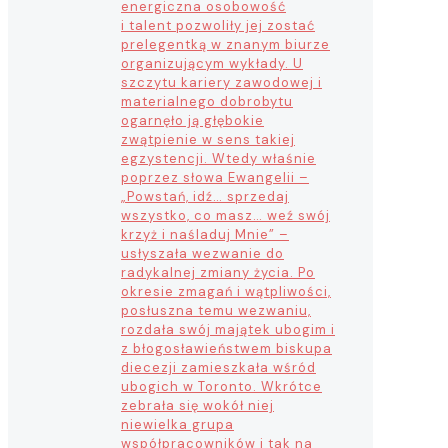
energiczna osobowość
i talent pozwoliły jej zostać
prelegentką w znanym biurze
organizującym wykłady. U
szczytu kariery zawodowej i
materialnego dobrobytu
ogarnęło ją głębokie
zwątpienie w sens takiej
egzystencji. Wtedy właśnie
poprzez słowa Ewangelii –
„Powstań, idź… sprzedaj
wszystko, co masz… weź swój
krzyż i naśladuj Mnie” –
usłyszała wezwanie do
radykalnej zmiany życia. Po
okresie zmagań i wątpliwości,
posłuszna temu wezwaniu,
rozdała swój majątek ubogim i
z błogosławieństwem biskupa
diecezji zamieszkała wśród
ubogich w Toronto. Wkrótce
zebrała się wokół niej
niewielka grupa
współpracowników i tak na