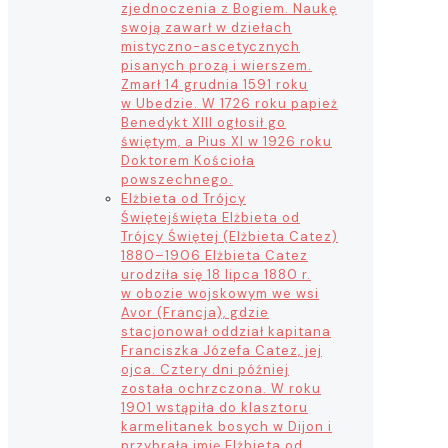
zjednoczenia z Bogiem. Naukę
swoją zawarł w dziełach
mistyczno-ascetycznych
pisanych prozą i wierszem.
Zmarł 14 grudnia 1591 roku
w Ubedzie. W 1726 roku papież
Benedykt XIII ogłosił go
świętym, a Pius XI w 1926 roku
Doktorem Kościoła
powszechnego.
Elżbieta od Trójcy
Świętej
święta Elżbieta od
Trójcy Świętej (Elżbieta Catez)
1880–1906 Elżbieta Catez
urodziła się 18 lipca 1880 r.
w obozie wojskowym we wsi
Avor (Francja), gdzie
stacjonował oddział kapitana
Franciszka Józefa Catez, jej
ojca. Cztery dni później
została ochrzczona. W roku
1901 wstąpiła do klasztoru
karmelitanek bosych w Dijon i
przybrała imię Elżbieta od