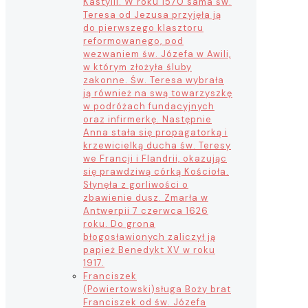
Kastylii. W roku 1570 sama św.
Teresa od Jezusa przyjęła ją
do pierwszego klasztoru
reformowanego, pod
wezwaniem św. Józefa w Awili,
w którym złożyła śluby
zakonne. Św. Teresa wybrała
ją również na swą towarzyszkę
w podróżach fundacyjnych
oraz infirmerkę. Następnie
Anna stała się propagatorką i
krzewicielką ducha św. Teresy
we Francji i Flandrii, okazując
się prawdziwą córką Kościoła.
Słynęła z gorliwości o
zbawienie dusz. Zmarła w
Antwerpii 7 czerwca 1626
roku. Do grona
błogosławionych zaliczył ją
papież Benedykt XV w roku
1917.
Franciszek
(Powiertowski)
sługa Boży brat
Franciszek od św. Józefa