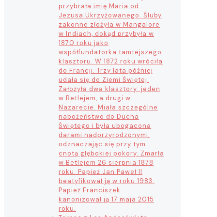
przybrała imię Maria od
Jezusa Ukrzyżowanego. Śluby
zakonne złożyła w Mangalore
w Indiach, dokąd przybyła w
1870 roku jako
współfundatorka tamtejszego
klasztoru. W 1872 roku wróciła
do Francji. Trzy lata później
udała się do Ziemi Świętej.
Założyła dwa klasztory: jeden
w Betlejem, a drugi w
Nazarecie. Miała szczególne
nabożeństwo do Ducha
Świętego i była ubogacona
darami nadprzyrodzonymi,
odznaczając się przy tym
cnotą głębokiej pokory. Zmarła
w Betlejem 26 sierpnia 1878
roku. Papież Jan Paweł II
beatyfikował ją w roku 1983.
Papież Franciszek
kanonizował ją 17 maja 2015
roku.