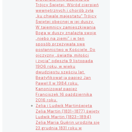
Trójcy Świętej. Wśród cierpień
wewnętrznych i chorób żyła
„ku chwale majestatu” Trójcy
Świętej obecnej w jej duszy.
W tajemnicy zamieszkiwania
Boga w duszy znalazła swoje
„niebo na ziemi” i w ten
sposób przeżywała swe
posłannictwo w Kościele. Do
ojczyzny „światła, miłości
i życia” odeszła 9 listopada
1906 roku, w wieku
dwudziestu sześciu lat.
Beatyfikował ją papież Jan
Paweł II w 1984 roku.
Kanonizował papież
Franciszek 16 października
2016 roku.
Zelia i Ludwik Martin
święta
Zelia Martin (1831–1877) święty
Ludwik Martin (1823–1894)
Zelia Maria Guérin urodziła się
23 grudnia 1831 roku w