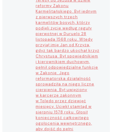
Teresy od Jezusa w dziele
reformy Zakonu
Karmelitańskiego. Był jednym
z pierwszych trzech
karmelitów bosych, którzy
podjęli życie według reguły
pierwotnej w Duruelo 28
listopada 1568 roku. Wtedy
przyjął imię Jan od Krzyża,
gdyż tak bardzo ukochał krzyż
Chrystusa. Był spowiednikiem
i kierownikiem duchowym,
pełnił odpowiedzialne funkcje
w Zakonie. Jego
reformatorska działalność
sprowadziła na niego liczne
cierpienia. Był uwięziony
w karcerze zakonnym
w Toledo przez dziewięć
miesięcy. Uciekł stamtąd w
sierpniu 1578 roku. Głosił
konieczność całkowitego
ogołocenia wewnętrznego,
aby dojść do pełni