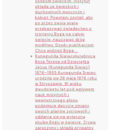
osobom świeckim. Instytut
składa ze świeckich i
duchownych mężczyzn i
kobiet. Powołani zostali, aby
po przez swoją wiarę
przekazywać świadectwo o
istnieniu Boga na całym
świecie, nauczając dróg
modlitwy. Dzięki publikacjom
Chcę widzieć Boga,…
Kunegunda Siwiec
służebnica
Boża Teresa od Dzieciątka
Jezus (Kunegunda Siwiec)
1876–1955 Kunegunda Siwiec
urodziła się 28 maja 1876 roku
w Stryszawie. W wieku
dwudziestu lat pod wpływem
nauk misyjnych i
wewnętrznego głosu
podejmuje decyzję zmiany
swoich planów życiowych i
oddania się na wyłączną
służbę Bogu w świecie. Zrywa
zaręczyny i składa prywatny