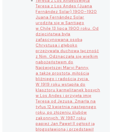
Teresa z Los Andes
święta
Teresa z Los Andes (Juana
Fernández Solar) 1900–1920
Juana Fernández Solar
urodziła się w Santiago
w Chile 13 lipca 1900 roku. Od
dzieciństwa była
zafascynowana osobą
Chrystusa i głęboko
przeżywała duchową łączność
z Nim. Odznaczała się wielkim
nabożeństwem do
Najświętszej Maryi Panny,
a także prostotą, miłością
bliźniego i radością życia.
W 1919 roku wstąpiła do
klasztoru karmelitanek bosych
w Los Andes i przyjęła imię
Teresa od Jezusa. Zmarła na
tyfus 12 kwietnia następnego
roku, po złożeniu ślubów
zakonnych. W 1987 roku
papież Jan Paweł II ogłosił ją
błogosławioną i przedstawił