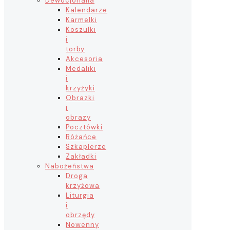
Dewocjonalia
Kalendarze
Karmelki
Koszulki
i
torby
Akcesoria
Medaliki
i
krzyżyki
Obrazki
i
obrazy
Pocztówki
Różańce
Szkaplerze
Zakładki
Nabożeństwa
Droga
krzyżowa
Liturgia
i
obrzędy
Nowenny