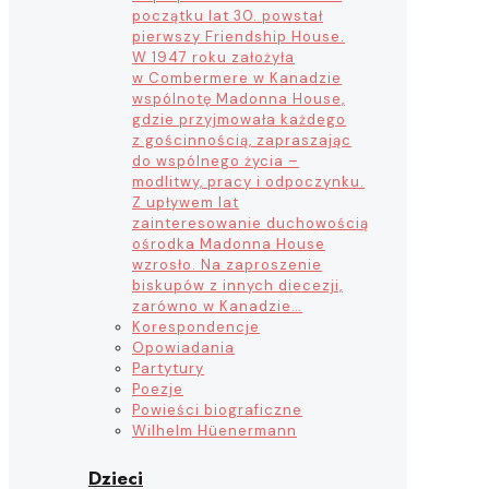
początku lat 30. powstał
pierwszy Friendship House.
W 1947 roku założyła
w Combermere w Kanadzie
wspólnotę Madonna House,
gdzie przyjmowała każdego
z gościnnością, zapraszając
do wspólnego życia –
modlitwy, pracy i odpoczynku.
Z upływem lat
zainteresowanie duchowością
ośrodka Madonna House
wzrosło. Na zaproszenie
biskupów z innych diecezji,
zarówno w Kanadzie…
Korespondencje
Opowiadania
Partytury
Poezje
Powieści biograficzne
Wilhelm Hüenermann
Dzieci