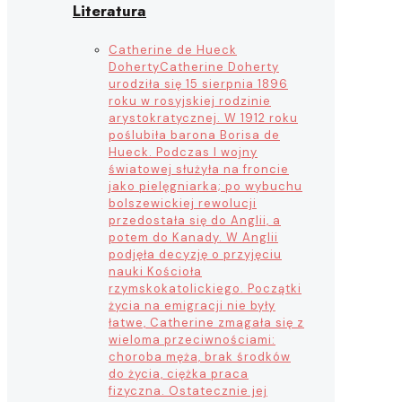
Literatura
Catherine de Hueck
Doherty
Catherine Doherty
urodziła się 15 sierpnia 1896
roku w rosyjskiej rodzinie
arystokratycznej. W 1912 roku
poślubiła barona Borisa de
Hueck. Podczas I wojny
światowej służyła na froncie
jako pielęgniarka; po wybuchu
bolszewickiej rewolucji
przedostała się do Anglii, a
potem do Kanady. W Anglii
podjęła decyzję o przyjęciu
nauki Kościoła
rzymskokatolickiego. Początki
życia na emigracji nie były
łatwe, Catherine zmagała się z
wieloma przeciwnościami:
choroba męża, brak środków
do życia, ciężka praca
fizyczna. Ostatecznie jej