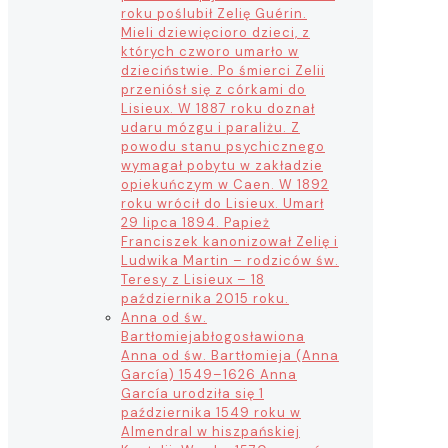
roku poślubił Zelię Guérin.
Mieli dziewięcioro dzieci, z
których czworo umarło w
dzieciństwie. Po śmierci Zelii
przeniósł się z córkami do
Lisieux. W 1887 roku doznał
udaru mózgu i paraliżu. Z
powodu stanu psychicznego
wymagał pobytu w zakładzie
opiekuńczym w Caen. W 1892
roku wrócił do Lisieux. Umarł
29 lipca 1894. Papież
Franciszek kanonizował Zelię i
Ludwika Martin – rodziców św.
Teresy z Lisieux – 18
października 2015 roku.
Anna od św.
Bartłomieja
błogosławiona
Anna od św. Bartłomieja (Anna
García) 1549–1626 Anna
García urodziła się 1
października 1549 roku w
Almendral w hiszpańskiej