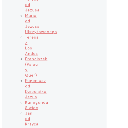
od
Jezusa
Maria
od
Jezusa
Ukrzyżowanego
Teresa
z
Los
Andes
Franciszek
(Palau
y
Quer)
Eugeniusz
od
Dzieciątka
Jezus
Kunegunda
Siwiec
Jan
od
Krzyża