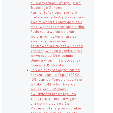
ślub czystości. Wstępuje do
Trzeciego Zakonu
Karmelitańskiego. Zostaje
obdarowana łaską słyszenia w
swoim wnętrzu słów Jezusa i
możliwości rozmawiania z Nim.
Podczas trwania działań
wojennych czyni ofiarę ze
swego życia w intencji
zachowania Stryszawy przed
grożącą wiosce pacyfikacją i
wywózką do Oświęcimia.
Umiera w opinii świętości 27
czerwca 1955 roku.
Jan od Krzyża
święty Jan od
Krzyża (Jan de Yepes) 1542–
1591 Jan de Yepes urodził się
w roku 1542 w Fontiveros
w Hiszpanii. W wieku
dwudziestu lat wstąpił do
klasztoru karmelitów, gdzie
przyjął imię Jan od św.
Macieja. Stał się pomocnikiem