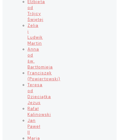
Elżbieta
od
Trójcy
Świętej
Zelia
i
Ludwik
Martin
Anna
od
św.
Bartłomieja
Franciszek
(Powiertowski)
Teresa
od
Dzieciątka
Jezus
Rafał
Kalinowski
Jan
Paweł
II
Maria