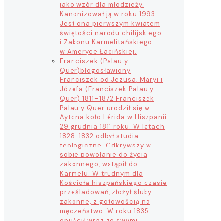
jako wzór dla młodzieży.
Kanonizował ją w roku 1993.
Jest ona pierwszym kwiatem
świętości narodu chilijskiego
i Zakonu Karmelitańskiego
w Ameryce Łacińskiej.
Franciszek (Palau y
Quer)
błogosławiony
Franciszek od Jezusa, Maryi i
Józefa (Franciszek Palau y
Quer) 1811–1872 Franciszek
Palau y Quer urodził się w
Aytona koło Lérida w Hiszpanii
29 grudnia 1811 roku. W latach
1828-1832 odbył studia
teologiczne. Odkrywszy w
sobie powołanie do życia
zakonnego, wstąpił do
Karmelu. W trudnym dla
Kościoła hiszpańskiego czasie
prześladowań, złożył śluby
zakonne, z gotowością na
męczeństwo. W roku 1835
opuścił wraz ze swymi