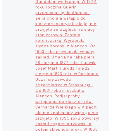
Gandelain we Francji. W 1844
roku rodzina Guérin
przeniosła się do Alençon.
Zelia chciała wstąpić do
klasztoru szarytek, ale jej nie
przyjęto ze względu na słaby
stan zdrowia. Została
koronczarką. Wyrabiała
słynne koronki z Alençon. Od
1853 roku prowadziła własny
zakład. Umarła na raka piersi
28 sierpnia 1877 roku. Ludwik
Józef Martin urodził się 22
sierpnia 1823 roku w Bordeaux.
Uczył się zawodu
zegarmistrza w Strasburgu.
Od 1831 roku mieszkał w
Alençon. Podjął próby
wstąpienia do klasztoru św.
Bernarda Wielkiego w Alpach,
ale nie znał łaciny, więc go nie
przyjęto. W 1850 roku otworzył
zakład zegarmistrzowski, a
potem sklep jubilerski. W 1858