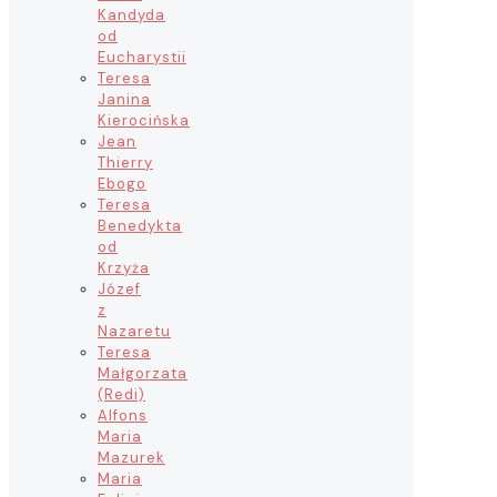
Kandyda
od
Eucharystii
Teresa
Janina
Kierocińska
Jean
Thierry
Ebogo
Teresa
Benedykta
od
Krzyża
Józef
z
Nazaretu
Teresa
Małgorzata
(Redi)
Alfons
Maria
Mazurek
Maria