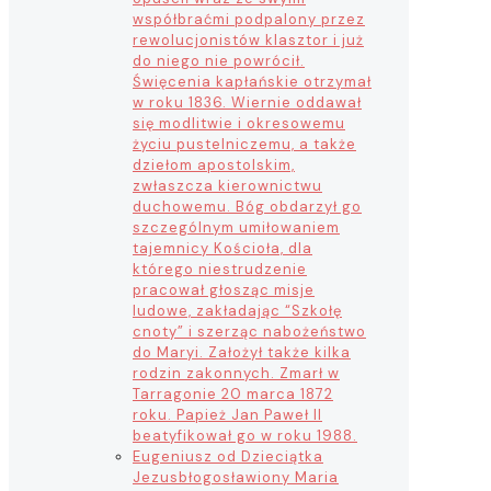
współbraćmi podpalony przez
rewolucjonistów klasztor i już
do niego nie powrócił.
Święcenia kapłańskie otrzymał
w roku 1836. Wiernie oddawał
się modlitwie i okresowemu
życiu pustelniczemu, a także
dziełom apostolskim,
zwłaszcza kierownictwu
duchowemu. Bóg obdarzył go
szczególnym umiłowaniem
tajemnicy Kościoła, dla
którego niestrudzenie
pracował głosząc misje
ludowe, zakładając “Szkołę
cnoty” i szerząc nabożeństwo
do Maryi. Założył także kilka
rodzin zakonnych. Zmarł w
Tarragonie 20 marca 1872
roku. Papież Jan Paweł II
beatyfikował go w roku 1988.
Eugeniusz od Dzieciątka
Jezus
błogosławiony Maria