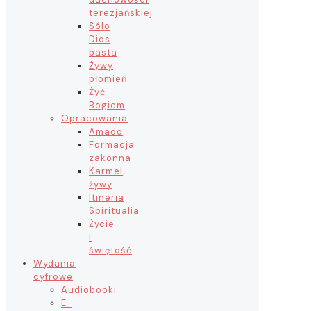
terezjańskiej
Sólo
Dios
basta
Żywy
płomień
Żyć
Bogiem
Opracowania
Amado
Formacja
zakonna
Karmel
żywy
Itineria
Spiritualia
Życie
i
świętość
Wydania
cyfrowe
Audiobooki
E-