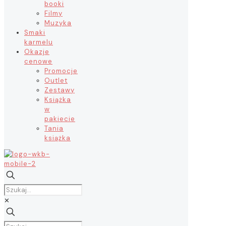
booki
Filmy
Muzyka
Smaki
karmelu
Okazje
cenowe
Promocje
Outlet
Zestawy
Książka
w
pakiecie
Tania
książka
✕