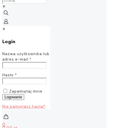
✕
✕
Login
Nazwa użytkownika lub
adres e-mail
*
Hasło
*
Zapamiętaj mnie
Logowanie
Nie pamiętasz hasła?
0
0,00 zł