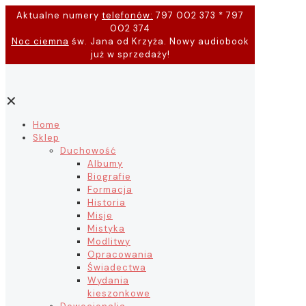
Aktualne numery
telefonów:
797 002 373 * 797
002 374
Noc ciemna
św. Jana od Krzyża. Nowy audiobook
już w sprzedaży!
✕
Home
Sklep
Duchowość
Albumy
Biografie
Formacja
Historia
Misje
Mistyka
Modlitwy
Opracowania
Świadectwa
Wydania
kieszonkowe