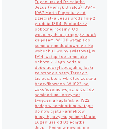
Eugeniusz od Dzieciątka
Jezus (Henryk Grialou) 1894–
1967 Maria Eugeniusz od
Dzieciątka Jezus urodził się 2
grudnia 1894. Pochodził z
pobożnej rodziny. Od
wczesnych lat pragnął zostać
księdzem. W 1911 wstąpił do
seminarium duchownego. Po
wybuchu I wojny światowej, w
1914, wstąpił do armii jako
ochotnik. Jego oddział
doświadczył specjalnej łaski
ze strony siostry Teresy z
Lisieux, która wkrótce została
beatyfikowana. W 1922, po
zakończeniu wojny, wrócił do
seminarium i otrzymał
święcenia kapłańskie. 1922,
będąc w seminarium, wstąpił
do nowicjatu karmelitów
bosych, przyjmując imię Maria
Eugeniusz od Dzieciątka
Jezus. Będąc w nowicjacie