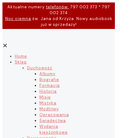
Aktualne numery
telefonów:
797 002 373 * 797
002 374
Noc ciemna
św. Jana od Krzyża. Nowy audiobook
już w sprzedaży!
✕
Home
Sklep
Duchowość
Albumy
Biografie
Formacja
Historia
Misje
Mistyka
Modlitwy
Opracowania
Świadectwa
Wydania
kieszonkowe