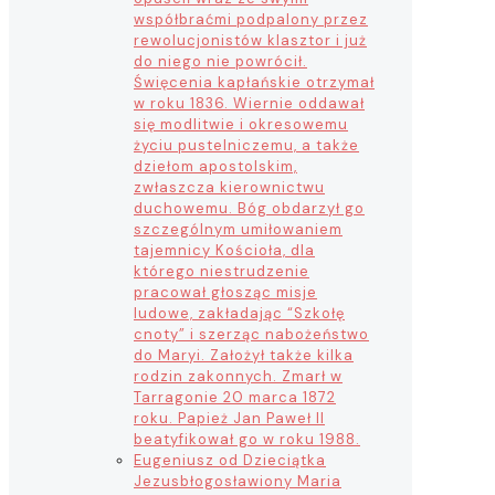
współbraćmi podpalony przez
rewolucjonistów klasztor i już
do niego nie powrócił.
Święcenia kapłańskie otrzymał
w roku 1836. Wiernie oddawał
się modlitwie i okresowemu
życiu pustelniczemu, a także
dziełom apostolskim,
zwłaszcza kierownictwu
duchowemu. Bóg obdarzył go
szczególnym umiłowaniem
tajemnicy Kościoła, dla
którego niestrudzenie
pracował głosząc misje
ludowe, zakładając “Szkołę
cnoty” i szerząc nabożeństwo
do Maryi. Założył także kilka
rodzin zakonnych. Zmarł w
Tarragonie 20 marca 1872
roku. Papież Jan Paweł II
beatyfikował go w roku 1988.
Eugeniusz od Dzieciątka
Jezus
błogosławiony Maria