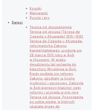
Książki
Malowanki
Puzzle i gry
Święci
Teresa od Jezusa
święta
Teresa od Jezusa (Teresa de
Cepeda y Ahumada) 1515–1582
Teresa de Cepeda y Ahumada,
reformatorka Zakonu
Karmelitańskiego, urodziła się
28 marca 1515 roku w Ávili
w Hiszpanii. W wieku
dwudziestu lat wstąpiła do
klasztoru Wcielenia w Ávili.
Kiedy podjęła się reformy
Zakonu, spotkały ją liczne
trudności i sprzeciwy. Założyła
w Ávili pierwszy klasztor swej
reformy i przyjęła w nim imię
Teresa od Jezusa. Pozostawiła
po sobie pisma, w których
ukazała drogę do