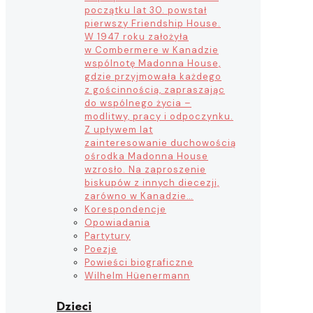
początku lat 30. powstał
pierwszy Friendship House.
W 1947 roku założyła
w Combermere w Kanadzie
wspólnotę Madonna House,
gdzie przyjmowała każdego
z gościnnością, zapraszając
do wspólnego życia –
modlitwy, pracy i odpoczynku.
Z upływem lat
zainteresowanie duchowością
ośrodka Madonna House
wzrosło. Na zaproszenie
biskupów z innych diecezji,
zarówno w Kanadzie…
Korespondencje
Opowiadania
Partytury
Poezje
Powieści biograficzne
Wilhelm Hüenermann
Dzieci