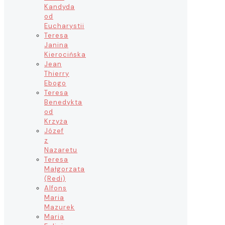
Kandyda
od
Eucharystii
Teresa
Janina
Kierocińska
Jean
Thierry
Ebogo
Teresa
Benedykta
od
Krzyża
Józef
z
Nazaretu
Teresa
Małgorzata
(Redi)
Alfons
Maria
Mazurek
Maria