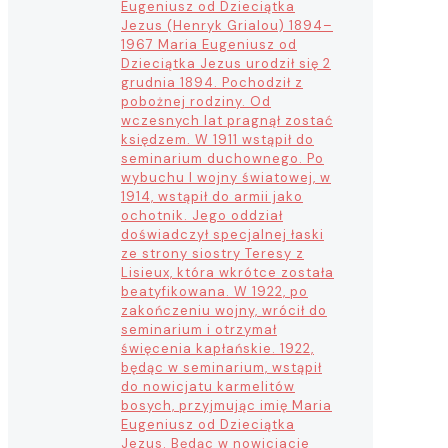
Eugeniusz od Dzieciątka
Jezus (Henryk Grialou) 1894–
1967 Maria Eugeniusz od
Dzieciątka Jezus urodził się 2
grudnia 1894. Pochodził z
pobożnej rodziny. Od
wczesnych lat pragnął zostać
księdzem. W 1911 wstąpił do
seminarium duchownego. Po
wybuchu I wojny światowej, w
1914, wstąpił do armii jako
ochotnik. Jego oddział
doświadczył specjalnej łaski
ze strony siostry Teresy z
Lisieux, która wkrótce została
beatyfikowana. W 1922, po
zakończeniu wojny, wrócił do
seminarium i otrzymał
święcenia kapłańskie. 1922,
będąc w seminarium, wstąpił
do nowicjatu karmelitów
bosych, przyjmując imię Maria
Eugeniusz od Dzieciątka
Jezus. Będąc w nowicjacie