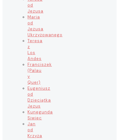
od
Jezusa
Maria
od
Jezusa
Ukrzyżowanego
Teresa
z
Los
Andes
Franciszek
(Palau
y
Quer)
Eugeniusz
od
Dzieciątka
Jezus
Kunegunda
Siwiec
Jan
od
Krzyża