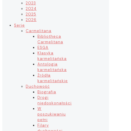
2023
2024
2025
2026
Serie
Carmelitana
Bibliotheca
Carmelitana
ESGA
Klasyka
karmelitańska
Antologia
karmelitańska
Źródła
karmelitańskie
Duchowość
Biografia
Drogi
niedoskonałości
W
poszukiwaniu
pełni
Filary
duchowości