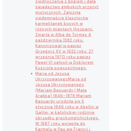
zjednoczenia z Bogiem i dała
świadectwo głębokich przeżyć
mistycznych. Założyła
siedemnaście klasztorów
karmelitanek bosych w
różnych miastach Hiszpanii.
Zmarła w Alba de Tormes 4
października 1582 roku.
Kanonizował ją papież
Grzegorz XV w 1622 roku. 27
września 1970 roku papież
Paweł VI ogłosił ją Doktorem
Kościoła powszechnego.
Maria od Jezusa
Ukrzyżowanego
Maria od
Jezusa Ukrzyżowanego
(Mariam Baouardy | Mała
Arabka) 1846–1878 Mariam
Baouardy urodziła się 5
stycznia 1846 roku w Abellin w
Galilei, w katolickiej rodzinie
obrządku greckomelchickiego.
W 1867 roku wstąpiła do
Karmelu w Pau we Francji i