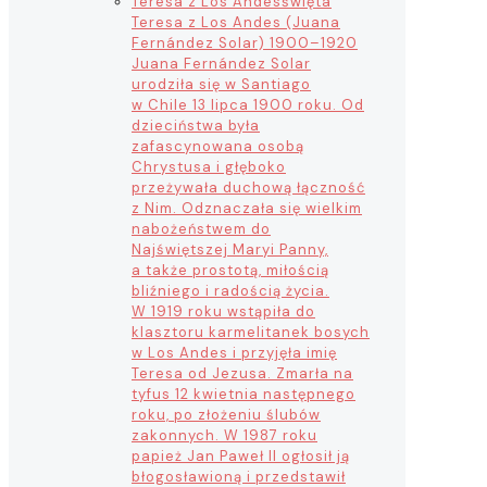
Teresa z Los Andes
święta
Teresa z Los Andes (Juana
Fernández Solar) 1900–1920
Juana Fernández Solar
urodziła się w Santiago
w Chile 13 lipca 1900 roku. Od
dzieciństwa była
zafascynowana osobą
Chrystusa i głęboko
przeżywała duchową łączność
z Nim. Odznaczała się wielkim
nabożeństwem do
Najświętszej Maryi Panny,
a także prostotą, miłością
bliźniego i radością życia.
W 1919 roku wstąpiła do
klasztoru karmelitanek bosych
w Los Andes i przyjęła imię
Teresa od Jezusa. Zmarła na
tyfus 12 kwietnia następnego
roku, po złożeniu ślubów
zakonnych. W 1987 roku
papież Jan Paweł II ogłosił ją
błogosławioną i przedstawił