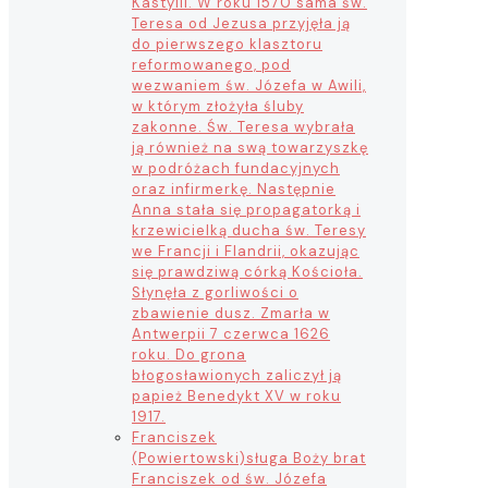
Kastylii. W roku 1570 sama św.
Teresa od Jezusa przyjęła ją
do pierwszego klasztoru
reformowanego, pod
wezwaniem św. Józefa w Awili,
w którym złożyła śluby
zakonne. Św. Teresa wybrała
ją również na swą towarzyszkę
w podróżach fundacyjnych
oraz infirmerkę. Następnie
Anna stała się propagatorką i
krzewicielką ducha św. Teresy
we Francji i Flandrii, okazując
się prawdziwą córką Kościoła.
Słynęła z gorliwości o
zbawienie dusz. Zmarła w
Antwerpii 7 czerwca 1626
roku. Do grona
błogosławionych zaliczył ją
papież Benedykt XV w roku
1917.
Franciszek
(Powiertowski)
sługa Boży brat
Franciszek od św. Józefa