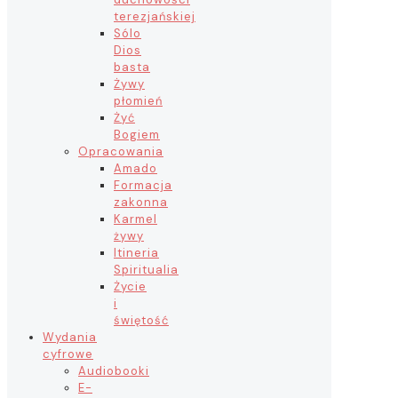
terezjańskiej
Sólo
Dios
basta
Żywy
płomień
Żyć
Bogiem
Opracowania
Amado
Formacja
zakonna
Karmel
żywy
Itineria
Spiritualia
Życie
i
świętość
Wydania
cyfrowe
Audiobooki
E-