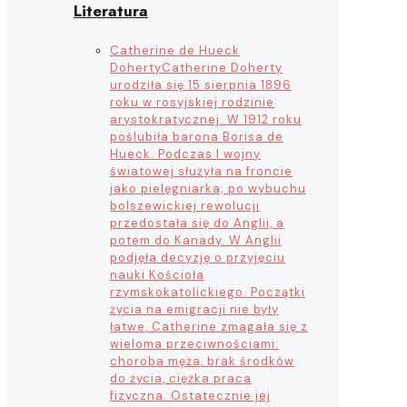
Literatura
Catherine de Hueck
Doherty
Catherine Doherty
urodziła się 15 sierpnia 1896
roku w rosyjskiej rodzinie
arystokratycznej. W 1912 roku
poślubiła barona Borisa de
Hueck. Podczas I wojny
światowej służyła na froncie
jako pielęgniarka; po wybuchu
bolszewickiej rewolucji
przedostała się do Anglii, a
potem do Kanady. W Anglii
podjęła decyzję o przyjęciu
nauki Kościoła
rzymskokatolickiego. Początki
życia na emigracji nie były
łatwe, Catherine zmagała się z
wieloma przeciwnościami:
choroba męża, brak środków
do życia, ciężka praca
fizyczna. Ostatecznie jej