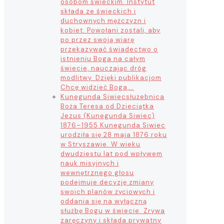
osobom świeckim. Instytut
składa ze świeckich i
duchownych mężczyzn i
kobiet. Powołani zostali, aby
po przez swoją wiarę
przekazywać świadectwo o
istnieniu Boga na całym
świecie, nauczając dróg
modlitwy. Dzięki publikacjom
Chcę widzieć Boga,…
Kunegunda Siwiec
służebnica
Boża Teresa od Dzieciątka
Jezus (Kunegunda Siwiec)
1876–1955 Kunegunda Siwiec
urodziła się 28 maja 1876 roku
w Stryszawie. W wieku
dwudziestu lat pod wpływem
nauk misyjnych i
wewnętrznego głosu
podejmuje decyzję zmiany
swoich planów życiowych i
oddania się na wyłączną
służbę Bogu w świecie. Zrywa
zaręczyny i składa prywatny