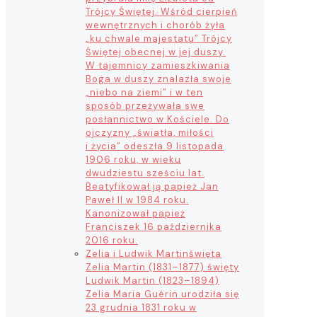
Trójcy Świętej. Wśród cierpień
wewnętrznych i chorób żyła
„ku chwale majestatu” Trójcy
Świętej obecnej w jej duszy.
W tajemnicy zamieszkiwania
Boga w duszy znalazła swoje
„niebo na ziemi” i w ten
sposób przeżywała swe
posłannictwo w Kościele. Do
ojczyzny „światła, miłości
i życia” odeszła 9 listopada
1906 roku, w wieku
dwudziestu sześciu lat.
Beatyfikował ją papież Jan
Paweł II w 1984 roku.
Kanonizował papież
Franciszek 16 października
2016 roku.
Zelia i Ludwik Martin
święta
Zelia Martin (1831–1877) święty
Ludwik Martin (1823–1894)
Zelia Maria Guérin urodziła się
23 grudnia 1831 roku w