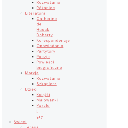
Rozważania
Różaniec
Literatura
Catherine
de
Hueck
Doherty
Korespondencje
Opowiadania
Partytury
Poezje
Powieści
biograficzne
Maryja
Rozważania
Szkaplerz
Dzieci
Książki
Malowanki
Puzzle
i
gry
Święci
Teresa