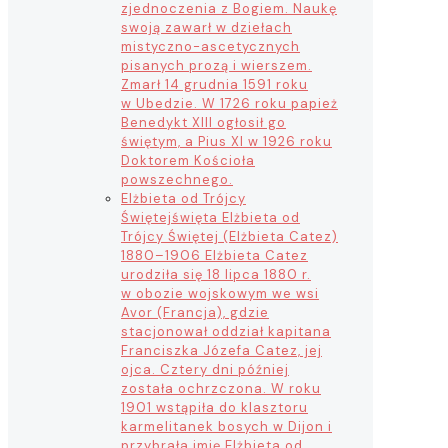
zjednoczenia z Bogiem. Naukę
swoją zawarł w dziełach
mistyczno-ascetycznych
pisanych prozą i wierszem.
Zmarł 14 grudnia 1591 roku
w Ubedzie. W 1726 roku papież
Benedykt XIII ogłosił go
świętym, a Pius XI w 1926 roku
Doktorem Kościoła
powszechnego.
Elżbieta od Trójcy
Świętej
święta Elżbieta od
Trójcy Świętej (Elżbieta Catez)
1880–1906 Elżbieta Catez
urodziła się 18 lipca 1880 r.
w obozie wojskowym we wsi
Avor (Francja), gdzie
stacjonował oddział kapitana
Franciszka Józefa Catez, jej
ojca. Cztery dni później
została ochrzczona. W roku
1901 wstąpiła do klasztoru
karmelitanek bosych w Dijon i
przybrała imię Elżbieta od