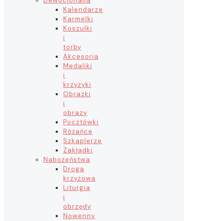
Dewocjonalia
Kalendarze
Karmelki
Koszulki
i
torby
Akcesoria
Medaliki
i
krzyżyki
Obrazki
i
obrazy
Pocztówki
Różańce
Szkaplerze
Zakładki
Nabożeństwa
Droga
krzyżowa
Liturgia
i
obrzędy
Nowenny