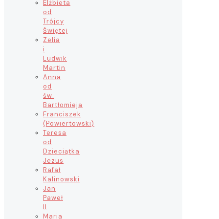
Elżbieta
od
Trójcy
Świętej
Zelia
i
Ludwik
Martin
Anna
od
św.
Bartłomieja
Franciszek
(Powiertowski)
Teresa
od
Dzieciątka
Jezus
Rafał
Kalinowski
Jan
Paweł
II
Maria