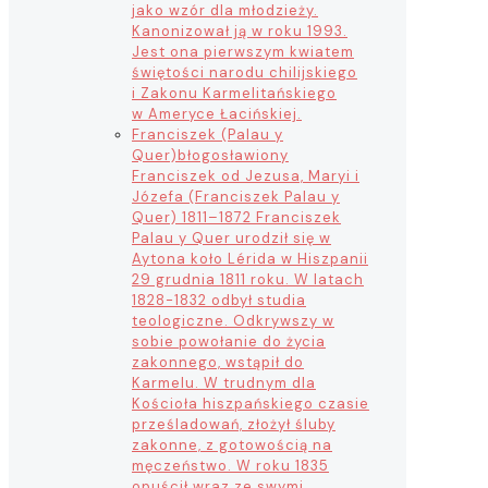
jako wzór dla młodzieży.
Kanonizował ją w roku 1993.
Jest ona pierwszym kwiatem
świętości narodu chilijskiego
i Zakonu Karmelitańskiego
w Ameryce Łacińskiej.
Franciszek (Palau y
Quer)
błogosławiony
Franciszek od Jezusa, Maryi i
Józefa (Franciszek Palau y
Quer) 1811–1872 Franciszek
Palau y Quer urodził się w
Aytona koło Lérida w Hiszpanii
29 grudnia 1811 roku. W latach
1828-1832 odbył studia
teologiczne. Odkrywszy w
sobie powołanie do życia
zakonnego, wstąpił do
Karmelu. W trudnym dla
Kościoła hiszpańskiego czasie
prześladowań, złożył śluby
zakonne, z gotowością na
męczeństwo. W roku 1835
opuścił wraz ze swymi