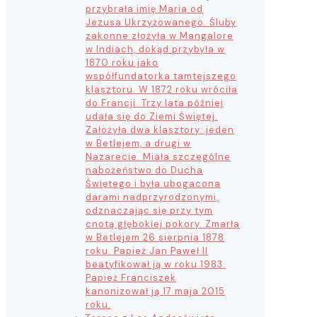
przybrała imię Maria od
Jezusa Ukrzyżowanego. Śluby
zakonne złożyła w Mangalore
w Indiach, dokąd przybyła w
1870 roku jako
współfundatorka tamtejszego
klasztoru. W 1872 roku wróciła
do Francji. Trzy lata później
udała się do Ziemi Świętej.
Założyła dwa klasztory: jeden
w Betlejem, a drugi w
Nazarecie. Miała szczególne
nabożeństwo do Ducha
Świętego i była ubogacona
darami nadprzyrodzonymi,
odznaczając się przy tym
cnotą głębokiej pokory. Zmarła
w Betlejem 26 sierpnia 1878
roku. Papież Jan Paweł II
beatyfikował ją w roku 1983.
Papież Franciszek
kanonizował ją 17 maja 2015
roku.