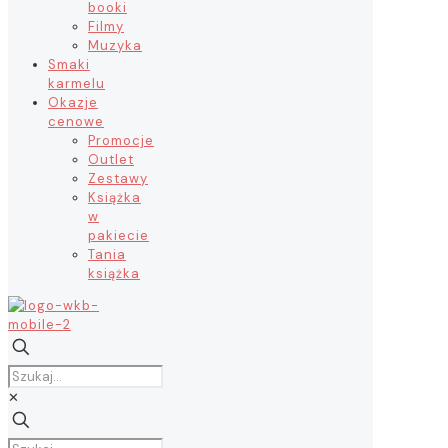
booki
Filmy
Muzyka
Smaki
karmelu
Okazje
cenowe
Promocje
Outlet
Zestawy
Książka
w
pakiecie
Tania
książka
✕