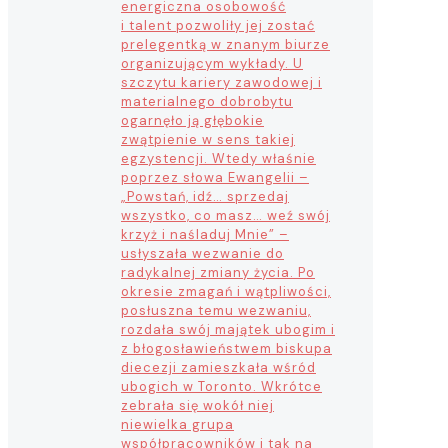
energiczna osobowość
i talent pozwoliły jej zostać
prelegentką w znanym biurze
organizującym wykłady. U
szczytu kariery zawodowej i
materialnego dobrobytu
ogarnęło ją głębokie
zwątpienie w sens takiej
egzystencji. Wtedy właśnie
poprzez słowa Ewangelii –
„Powstań, idź… sprzedaj
wszystko, co masz… weź swój
krzyż i naśladuj Mnie” –
usłyszała wezwanie do
radykalnej zmiany życia. Po
okresie zmagań i wątpliwości,
posłuszna temu wezwaniu,
rozdała swój majątek ubogim i
z błogosławieństwem biskupa
diecezji zamieszkała wśród
ubogich w Toronto. Wkrótce
zebrała się wokół niej
niewielka grupa
współpracowników i tak na