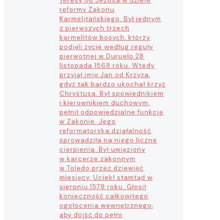
Teresy od Jezusa w dziele
reformy Zakonu
Karmelitańskiego. Był jednym
z pierwszych trzech
karmelitów bosych, którzy
podjęli życie według reguły
pierwotnej w Duruelo 28
listopada 1568 roku. Wtedy
przyjął imię Jan od Krzyża,
gdyż tak bardzo ukochał krzyż
Chrystusa. Był spowiednikiem
i kierownikiem duchowym,
pełnił odpowiedzialne funkcje
w Zakonie. Jego
reformatorska działalność
sprowadziła na niego liczne
cierpienia. Był uwięziony
w karcerze zakonnym
w Toledo przez dziewięć
miesięcy. Uciekł stamtąd w
sierpniu 1578 roku. Głosił
konieczność całkowitego
ogołocenia wewnętrznego,
aby dojść do pełni