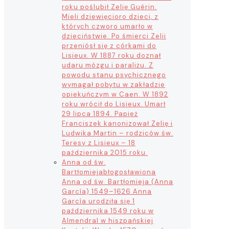
roku poślubił Zelię Guérin.
Mieli dziewięcioro dzieci, z
których czworo umarło w
dzieciństwie. Po śmierci Zelii
przeniósł się z córkami do
Lisieux. W 1887 roku doznał
udaru mózgu i paraliżu. Z
powodu stanu psychicznego
wymagał pobytu w zakładzie
opiekuńczym w Caen. W 1892
roku wrócił do Lisieux. Umarł
29 lipca 1894. Papież
Franciszek kanonizował Zelię i
Ludwika Martin – rodziców św.
Teresy z Lisieux – 18
października 2015 roku.
Anna od św.
Bartłomieja
błogosławiona
Anna od św. Bartłomieja (Anna
García) 1549–1626 Anna
García urodziła się 1
października 1549 roku w
Almendral w hiszpańskiej