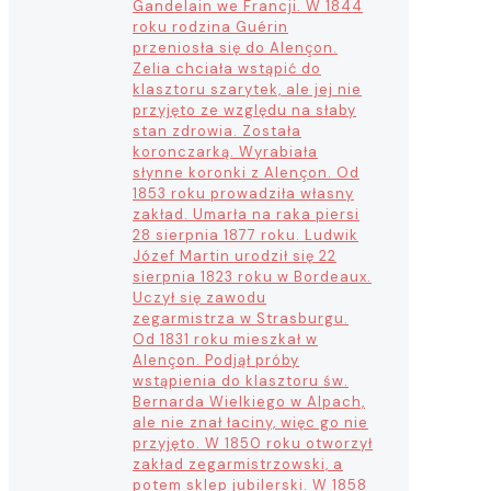
Gandelain we Francji. W 1844
roku rodzina Guérin
przeniosła się do Alençon.
Zelia chciała wstąpić do
klasztoru szarytek, ale jej nie
przyjęto ze względu na słaby
stan zdrowia. Została
koronczarką. Wyrabiała
słynne koronki z Alençon. Od
1853 roku prowadziła własny
zakład. Umarła na raka piersi
28 sierpnia 1877 roku. Ludwik
Józef Martin urodził się 22
sierpnia 1823 roku w Bordeaux.
Uczył się zawodu
zegarmistrza w Strasburgu.
Od 1831 roku mieszkał w
Alençon. Podjął próby
wstąpienia do klasztoru św.
Bernarda Wielkiego w Alpach,
ale nie znał łaciny, więc go nie
przyjęto. W 1850 roku otworzył
zakład zegarmistrzowski, a
potem sklep jubilerski. W 1858