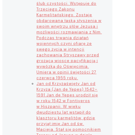
ślub czystości. Wstępuje do
Trzeciego Zakonu
Karmelitańskiego. Zostaje
obdarowana łaską słyszenia w
swoim wnętrzu słów Jezusa i
możliwości rozmawiania z Nim.
Podczas trwania działań
wojennych czyni ofiarę ze
swego życia w intencji
zachowania Stryszawy przed
grożącą wiosce pacyfikacją i
wywózką do Oświęcimia.
Umiera w opinii świętości 27
czerwca 1955 roku.
Jan od Krzyża
święty Jan od
Krzyża (Jan de Yepes) 1542–
1591 Jan de Yepes urodził się
w roku 1542 w Fontiveros
w Hiszpanii. W wieku
dwudziestu lat wstąpił do
klasztoru karmelitów, gdzie
przyjął imię Jan od św.
Macieja. Stał się pomocnikiem