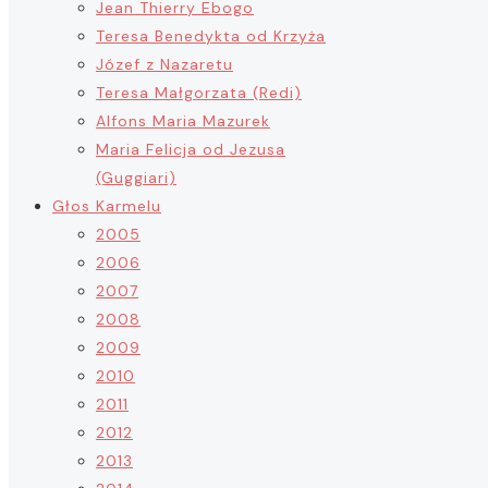
Jean Thierry Ebogo
Teresa Benedykta od Krzyża
Józef z Nazaretu
Teresa Małgorzata (Redi)
Alfons Maria Mazurek
Maria Felicja od Jezusa
(Guggiari)
Głos Karmelu
2005
2006
2007
2008
2009
2010
2011
2012
2013