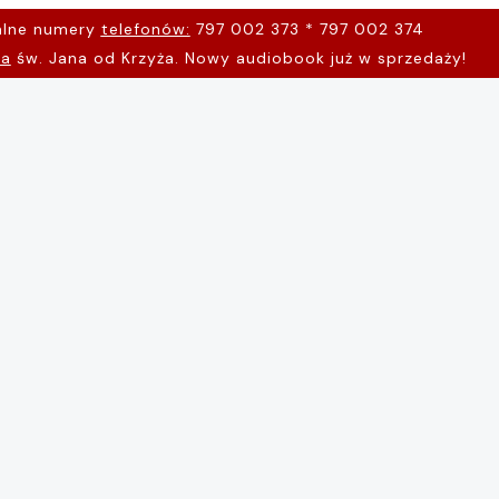
alne numery
telefonów:
797 002 373 * 797 002 374
na
św. Jana od Krzyża. Nowy audiobook już w sprzedaży!