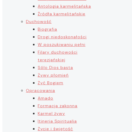
Antologia karmelitańska
Źródła karmelitańskie
Duchowość
Biografia
Drogi niedoskonałości
W poszukiwaniu pełni
Filary duchowości
terezjańskiej
Sólo Dios basta
Żywy płomień
Żyć Bogiem
Opracowania
Amado
Formacja zakonna
Karmel żywy
Itineria Spiritualia
Życie i świętość