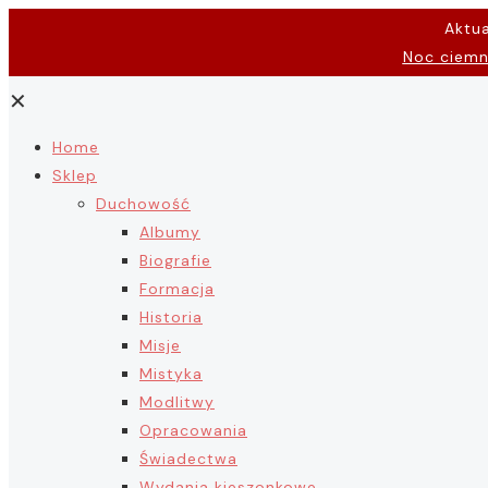
Aktu
Noc ciem
✕
Home
Sklep
Duchowość
Albumy
Biografie
Formacja
Historia
Misje
Mistyka
Modlitwy
Opracowania
Świadectwa
Wydania kieszonkowe