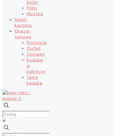
booki
Filmy
Muzyka
Smaki
karmelu
Okazje
cenowe
Promocje
Outlet
Zestawy
Książka
w
pakiecie
Tania
książka
✕