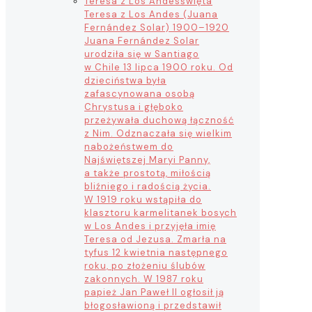
Teresa z Los Andes
święta
Teresa z Los Andes (Juana
Fernández Solar) 1900–1920
Juana Fernández Solar
urodziła się w Santiago
w Chile 13 lipca 1900 roku. Od
dzieciństwa była
zafascynowana osobą
Chrystusa i głęboko
przeżywała duchową łączność
z Nim. Odznaczała się wielkim
nabożeństwem do
Najświętszej Maryi Panny,
a także prostotą, miłością
bliźniego i radością życia.
W 1919 roku wstąpiła do
klasztoru karmelitanek bosych
w Los Andes i przyjęła imię
Teresa od Jezusa. Zmarła na
tyfus 12 kwietnia następnego
roku, po złożeniu ślubów
zakonnych. W 1987 roku
papież Jan Paweł II ogłosił ją
błogosławioną i przedstawił