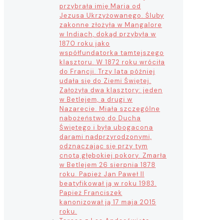
przybrała imię Maria od
Jezusa Ukrzyżowanego. Śluby
zakonne złożyła w Mangalore
w Indiach, dokąd przybyła w
1870 roku jako
współfundatorka tamtejszego
klasztoru. W 1872 roku wróciła
do Francji. Trzy lata później
udała się do Ziemi Świętej.
Założyła dwa klasztory: jeden
w Betlejem, a drugi w
Nazarecie. Miała szczególne
nabożeństwo do Ducha
Świętego i była ubogacona
darami nadprzyrodzonymi,
odznaczając się przy tym
cnotą głębokiej pokory. Zmarła
w Betlejem 26 sierpnia 1878
roku. Papież Jan Paweł II
beatyfikował ją w roku 1983.
Papież Franciszek
kanonizował ją 17 maja 2015
roku.