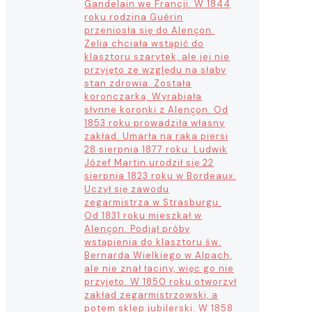
Gandelain we Francji. W 1844
roku rodzina Guérin
przeniosła się do Alençon.
Zelia chciała wstąpić do
klasztoru szarytek, ale jej nie
przyjęto ze względu na słaby
stan zdrowia. Została
koronczarką. Wyrabiała
słynne koronki z Alençon. Od
1853 roku prowadziła własny
zakład. Umarła na raka piersi
28 sierpnia 1877 roku. Ludwik
Józef Martin urodził się 22
sierpnia 1823 roku w Bordeaux.
Uczył się zawodu
zegarmistrza w Strasburgu.
Od 1831 roku mieszkał w
Alençon. Podjął próby
wstąpienia do klasztoru św.
Bernarda Wielkiego w Alpach,
ale nie znał łaciny, więc go nie
przyjęto. W 1850 roku otworzył
zakład zegarmistrzowski, a
potem sklep jubilerski. W 1858