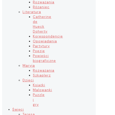
Rozważania
Różaniec
Literatura
Catherine
de
Hueck
Doherty
Korespondencje
Opowiadania
Partytury
Poezje
Powieści
biograficzne
Maryja
Rozważania
Szkaplerz
Dzieci
Książki
Malowanki
Puzzle
i
gry
Święci
Teresa