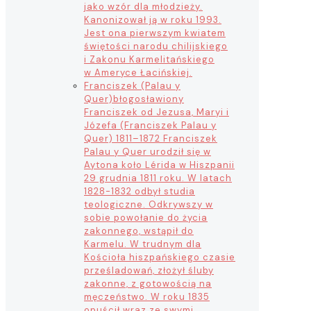
jako wzór dla młodzieży.
Kanonizował ją w roku 1993.
Jest ona pierwszym kwiatem
świętości narodu chilijskiego
i Zakonu Karmelitańskiego
w Ameryce Łacińskiej.
Franciszek (Palau y
Quer)
błogosławiony
Franciszek od Jezusa, Maryi i
Józefa (Franciszek Palau y
Quer) 1811–1872 Franciszek
Palau y Quer urodził się w
Aytona koło Lérida w Hiszpanii
29 grudnia 1811 roku. W latach
1828-1832 odbył studia
teologiczne. Odkrywszy w
sobie powołanie do życia
zakonnego, wstąpił do
Karmelu. W trudnym dla
Kościoła hiszpańskiego czasie
prześladowań, złożył śluby
zakonne, z gotowością na
męczeństwo. W roku 1835
opuścił wraz ze swymi