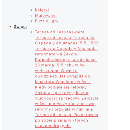
Książki
Malowanki
Puzzle i gry
Święci
Teresa od Jezusa
święta
Teresa od Jezusa (Teresa de
Cepeda y Ahumada) 1515–1582
Teresa de Cepeda y Ahumada,
reformatorka Zakonu
Karmelitańskiego, urodziła się
28 marca 1515 roku w Ávili
w Hiszpanii. W wieku
dwudziestu lat wstąpiła do
klasztoru Wcielenia w Ávili.
Kiedy podjęła się reformy
Zakonu, spotkały ją liczne
trudności i sprzeciwy. Założyła
w Ávili pierwszy klasztor swej
reformy i przyjęła w nim imię
Teresa od Jezusa. Pozostawiła
po sobie pisma, w których
ukazała drogę do