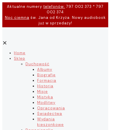
Aktualne numery
telefonów:
797 002 373 * 797
002 374
Noc ciemna
św. Jana od Krzyża. Nowy audiobook
już w sprzedaży!
✕
Home
Sklep
Duchowość
Albumy
Biografie
Formacja
Historia
Misje
Mistyka
Modlitwy
Opracowania
Świadectwa
Wydania
kieszonkowe