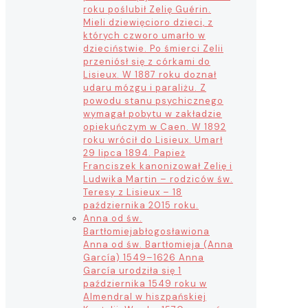
roku poślubił Zelię Guérin.
Mieli dziewięcioro dzieci, z
których czworo umarło w
dzieciństwie. Po śmierci Zelii
przeniósł się z córkami do
Lisieux. W 1887 roku doznał
udaru mózgu i paraliżu. Z
powodu stanu psychicznego
wymagał pobytu w zakładzie
opiekuńczym w Caen. W 1892
roku wrócił do Lisieux. Umarł
29 lipca 1894. Papież
Franciszek kanonizował Zelię i
Ludwika Martin – rodziców św.
Teresy z Lisieux – 18
października 2015 roku.
Anna od św.
Bartłomieja
błogosławiona
Anna od św. Bartłomieja (Anna
García) 1549–1626 Anna
García urodziła się 1
października 1549 roku w
Almendral w hiszpańskiej