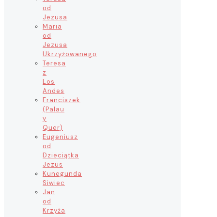
od
Jezusa
Maria
od
Jezusa
Ukrzyżowanego
Teresa
z
Los
Andes
Franciszek
(Palau
y
Quer)
Eugeniusz
od
Dzieciątka
Jezus
Kunegunda
Siwiec
Jan
od
Krzyża