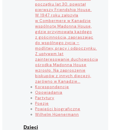
początku lat 30. powstał
pierwszy Friendship House.
W 1947 roku założyła
w Combermere w Kanadzie
wspólnotę Madonna House,
gdzie przyjmowała każdego
z gościnnością, zapraszając
do wspólnego życia –
modlitwy, pracy i odpoczynku.
Z upływem lat
zainteresowanie duchowością
ośrodka Madonna House
wzrosło. Na zaproszenie
biskupów z innych diecezji,
zarówno w Kanadzie…
Korespondencje
Opowiadania
Partytury
Poezje
Powieści biograficzne
Wilhelm Hüenermann
Dzieci