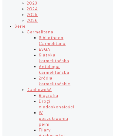
2023
2024
2025
2026
Serie
Carmelitana
Bibliotheca
Carmelitana
ESGA
Klasyka
karmelitańska
Antologia
karmelitańska
Źródła
karmelitańskie
Duchowość
Biografia
Drogi
niedoskonałości
W
poszukiwaniu
pełni
Filary
duchowości