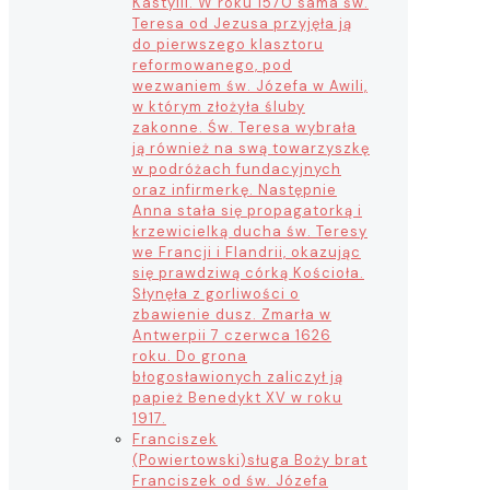
Kastylii. W roku 1570 sama św.
Teresa od Jezusa przyjęła ją
do pierwszego klasztoru
reformowanego, pod
wezwaniem św. Józefa w Awili,
w którym złożyła śluby
zakonne. Św. Teresa wybrała
ją również na swą towarzyszkę
w podróżach fundacyjnych
oraz infirmerkę. Następnie
Anna stała się propagatorką i
krzewicielką ducha św. Teresy
we Francji i Flandrii, okazując
się prawdziwą córką Kościoła.
Słynęła z gorliwości o
zbawienie dusz. Zmarła w
Antwerpii 7 czerwca 1626
roku. Do grona
błogosławionych zaliczył ją
papież Benedykt XV w roku
1917.
Franciszek
(Powiertowski)
sługa Boży brat
Franciszek od św. Józefa