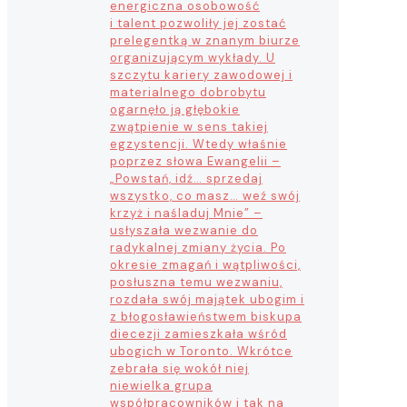
energiczna osobowość
i talent pozwoliły jej zostać
prelegentką w znanym biurze
organizującym wykłady. U
szczytu kariery zawodowej i
materialnego dobrobytu
ogarnęło ją głębokie
zwątpienie w sens takiej
egzystencji. Wtedy właśnie
poprzez słowa Ewangelii –
„Powstań, idź… sprzedaj
wszystko, co masz… weź swój
krzyż i naśladuj Mnie” –
usłyszała wezwanie do
radykalnej zmiany życia. Po
okresie zmagań i wątpliwości,
posłuszna temu wezwaniu,
rozdała swój majątek ubogim i
z błogosławieństwem biskupa
diecezji zamieszkała wśród
ubogich w Toronto. Wkrótce
zebrała się wokół niej
niewielka grupa
współpracowników i tak na