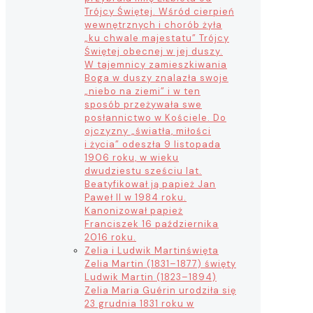
Trójcy Świętej. Wśród cierpień
wewnętrznych i chorób żyła
„ku chwale majestatu” Trójcy
Świętej obecnej w jej duszy.
W tajemnicy zamieszkiwania
Boga w duszy znalazła swoje
„niebo na ziemi” i w ten
sposób przeżywała swe
posłannictwo w Kościele. Do
ojczyzny „światła, miłości
i życia” odeszła 9 listopada
1906 roku, w wieku
dwudziestu sześciu lat.
Beatyfikował ją papież Jan
Paweł II w 1984 roku.
Kanonizował papież
Franciszek 16 października
2016 roku.
Zelia i Ludwik Martin
święta
Zelia Martin (1831–1877) święty
Ludwik Martin (1823–1894)
Zelia Maria Guérin urodziła się
23 grudnia 1831 roku w