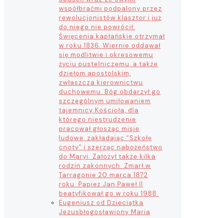
współbraćmi podpalony przez
rewolucjonistów klasztor i już
do niego nie powrócił.
Święcenia kapłańskie otrzymał
w roku 1836. Wiernie oddawał
się modlitwie i okresowemu
życiu pustelniczemu, a także
dziełom apostolskim,
zwłaszcza kierownictwu
duchowemu. Bóg obdarzył go
szczególnym umiłowaniem
tajemnicy Kościoła, dla
którego niestrudzenie
pracował głosząc misje
ludowe, zakładając “Szkołę
cnoty” i szerząc nabożeństwo
do Maryi. Założył także kilka
rodzin zakonnych. Zmarł w
Tarragonie 20 marca 1872
roku. Papież Jan Paweł II
beatyfikował go w roku 1988.
Eugeniusz od Dzieciątka
Jezus
błogosławiony Maria