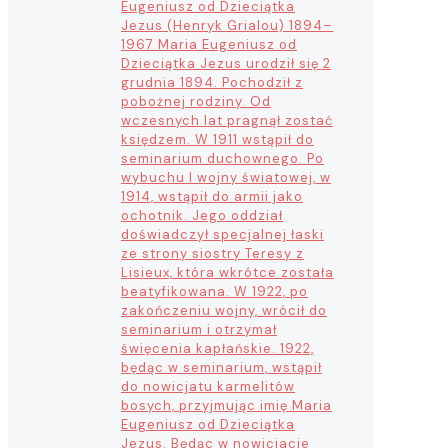
Eugeniusz od Dzieciątka
Jezus (Henryk Grialou) 1894–
1967 Maria Eugeniusz od
Dzieciątka Jezus urodził się 2
grudnia 1894. Pochodził z
pobożnej rodziny. Od
wczesnych lat pragnął zostać
księdzem. W 1911 wstąpił do
seminarium duchownego. Po
wybuchu I wojny światowej, w
1914, wstąpił do armii jako
ochotnik. Jego oddział
doświadczył specjalnej łaski
ze strony siostry Teresy z
Lisieux, która wkrótce została
beatyfikowana. W 1922, po
zakończeniu wojny, wrócił do
seminarium i otrzymał
święcenia kapłańskie. 1922,
będąc w seminarium, wstąpił
do nowicjatu karmelitów
bosych, przyjmując imię Maria
Eugeniusz od Dzieciątka
Jezus. Będąc w nowicjacie