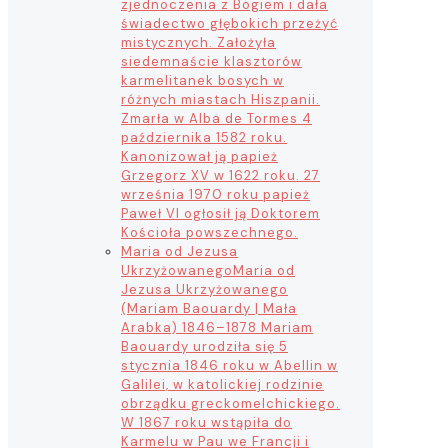
zjednoczenia z Bogiem i dała
świadectwo głębokich przeżyć
mistycznych. Założyła
siedemnaście klasztorów
karmelitanek bosych w
różnych miastach Hiszpanii.
Zmarła w Alba de Tormes 4
października 1582 roku.
Kanonizował ją papież
Grzegorz XV w 1622 roku. 27
września 1970 roku papież
Paweł VI ogłosił ją Doktorem
Kościoła powszechnego.
Maria od Jezusa
Ukrzyżowanego
Maria od
Jezusa Ukrzyżowanego
(Mariam Baouardy | Mała
Arabka) 1846–1878 Mariam
Baouardy urodziła się 5
stycznia 1846 roku w Abellin w
Galilei, w katolickiej rodzinie
obrządku greckomelchickiego.
W 1867 roku wstąpiła do
Karmelu w Pau we Francji i