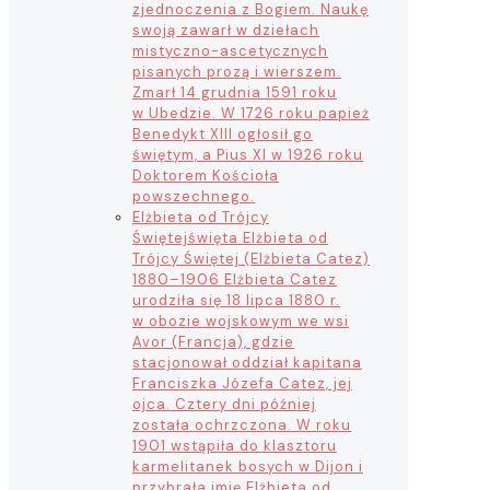
zjednoczenia z Bogiem. Naukę
swoją zawarł w dziełach
mistyczno-ascetycznych
pisanych prozą i wierszem.
Zmarł 14 grudnia 1591 roku
w Ubedzie. W 1726 roku papież
Benedykt XIII ogłosił go
świętym, a Pius XI w 1926 roku
Doktorem Kościoła
powszechnego.
Elżbieta od Trójcy
Świętej
święta Elżbieta od
Trójcy Świętej (Elżbieta Catez)
1880–1906 Elżbieta Catez
urodziła się 18 lipca 1880 r.
w obozie wojskowym we wsi
Avor (Francja), gdzie
stacjonował oddział kapitana
Franciszka Józefa Catez, jej
ojca. Cztery dni później
została ochrzczona. W roku
1901 wstąpiła do klasztoru
karmelitanek bosych w Dijon i
przybrała imię Elżbieta od