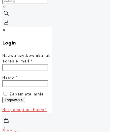
✕
✕
Login
Nazwa użytkownika lub
adres e-mail
*
Hasło
*
Zapamiętaj mnie
Logowanie
Nie pamiętasz hasła?
0
0,00 zł