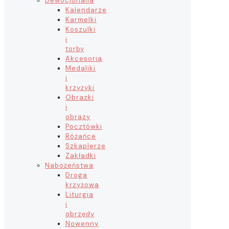
Dewocjonalia
Kalendarze
Karmelki
Koszulki
i
torby
Akcesoria
Medaliki
i
krzyżyki
Obrazki
i
obrazy
Pocztówki
Różańce
Szkaplerze
Zakładki
Nabożeństwa
Droga
krzyżowa
Liturgia
i
obrzędy
Nowenny