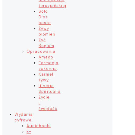
terezjańskiej
Sólo
Dios
basta
Żywy
płomień
Żyć
Bogiem
Opracowania
Amado
Formacja
zakonna
Karmel
żywy
Itineria
Spiritualia
Życie
i
świętość
Wydania
cyfrowe
Audiobooki
E-