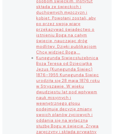
osobom świeckim. Instytut
składa ze świeckich i
duchownych mężczyzn i
kobiet. Powołani zostali, aby
po przez swoją wiarę
przekazywać świadectwo o
istnieniu Boga na całym
świecie, nauczając dróg
modlitwy. Dzięki publikacjom
Chcę widzieć Boga,…
Kunegunda Siwiec
służebnica
Boża Teresa od Dzieciątka
Jezus (Kunegunda Siwiec)
1876–1955 Kunegunda Siwiec
urodziła się 28 maja 1876 roku
w Stryszawie. W wieku
dwudziestu lat pod wpływem
nauk misyjnych i
wewnętrznego głosu
podejmuje decyzję zmiany
swoich planów życiowych i
oddania się na wyłączną
służbę Bogu w świecie. Zrywa
zaręczyny i składa prywatny