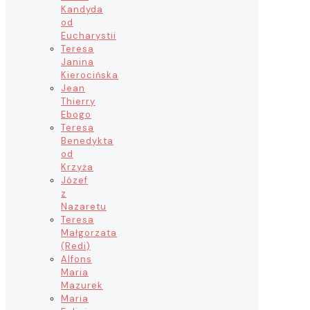
Kandyda
od
Eucharystii
Teresa
Janina
Kierocińska
Jean
Thierry
Ebogo
Teresa
Benedykta
od
Krzyża
Józef
z
Nazaretu
Teresa
Małgorzata
(Redi)
Alfons
Maria
Mazurek
Maria