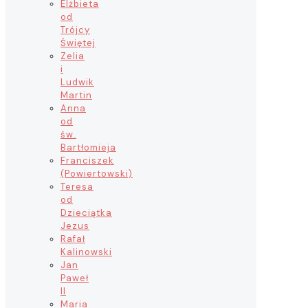
Elżbieta
od
Trójcy
Świętej
Zelia
i
Ludwik
Martin
Anna
od
św.
Bartłomieja
Franciszek
(Powiertowski)
Teresa
od
Dzieciątka
Jezus
Rafał
Kalinowski
Jan
Paweł
II
Maria