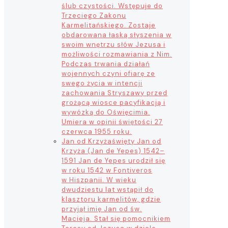
ślub czystości. Wstępuje do
Trzeciego Zakonu
Karmelitańskiego. Zostaje
obdarowana łaską słyszenia w
swoim wnętrzu słów Jezusa i
możliwości rozmawiania z Nim.
Podczas trwania działań
wojennych czyni ofiarę ze
swego życia w intencji
zachowania Stryszawy przed
grożącą wiosce pacyfikacją i
wywózką do Oświęcimia.
Umiera w opinii świętości 27
czerwca 1955 roku.
Jan od Krzyża
święty Jan od
Krzyża (Jan de Yepes) 1542–
1591 Jan de Yepes urodził się
w roku 1542 w Fontiveros
w Hiszpanii. W wieku
dwudziestu lat wstąpił do
klasztoru karmelitów, gdzie
przyjął imię Jan od św.
Macieja. Stał się pomocnikiem