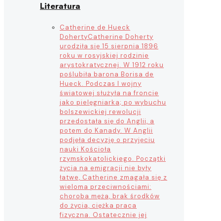
Literatura
Catherine de Hueck
Doherty
Catherine Doherty
urodziła się 15 sierpnia 1896
roku w rosyjskiej rodzinie
arystokratycznej. W 1912 roku
poślubiła barona Borisa de
Hueck. Podczas I wojny
światowej służyła na froncie
jako pielęgniarka; po wybuchu
bolszewickiej rewolucji
przedostała się do Anglii, a
potem do Kanady. W Anglii
podjęła decyzję o przyjęciu
nauki Kościoła
rzymskokatolickiego. Początki
życia na emigracji nie były
łatwe, Catherine zmagała się z
wieloma przeciwnościami:
choroba męża, brak środków
do życia, ciężka praca
fizyczna. Ostatecznie jej