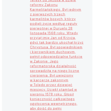
Teresy od Jezusa w dziele
reformy Zakonu
Karmelitańskiego. Był jednym
z pierwszych trzech
karmelitów bosych, którzy
podjęli życie według reguły
pierwotnej w Duruelo 28
listopada 1568 roku. Wtedy
przyjął imię Jan od Krzyża,
gdyż tak bardzo ukochał krzyż
Chrystusa. Był spowiednikiem
i kierownikiem duchowym,
pełnił odpowiedzialne funkcje
w Zakonie. Jego
reformatorska działalność
sprowadziła na niego liczne
cierpienia. Był uwięziony
w karcerze zakonnym
w Toledo przez dziewięć
miesięcy. Uciekł stamtąd w
sierpniu 1578 roku. Głosił
konieczność całkowitego
ogołocenia wewnętrznego,
aby dojść do pełni