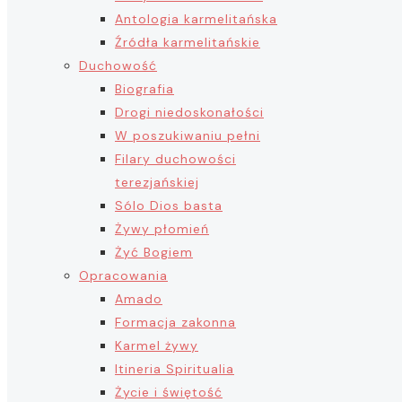
Antologia karmelitańska
Źródła karmelitańskie
Duchowość
Biografia
Drogi niedoskonałości
W poszukiwaniu pełni
Filary duchowości
terezjańskiej
Sólo Dios basta
Żywy płomień
Żyć Bogiem
Opracowania
Amado
Formacja zakonna
Karmel żywy
Itineria Spiritualia
Życie i świętość