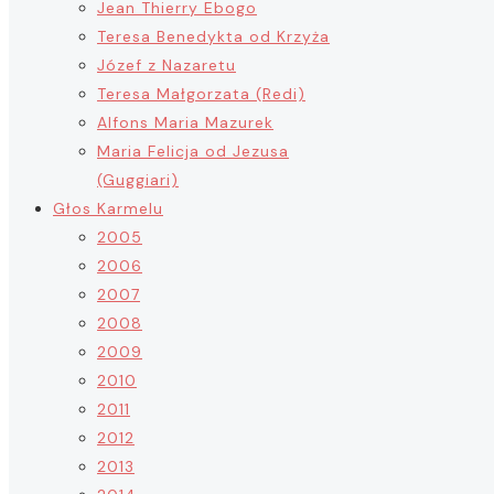
Jean Thierry Ebogo
Teresa Benedykta od Krzyża
Józef z Nazaretu
Teresa Małgorzata (Redi)
Alfons Maria Mazurek
Maria Felicja od Jezusa
(Guggiari)
Głos Karmelu
2005
2006
2007
2008
2009
2010
2011
2012
2013