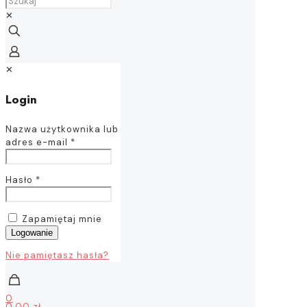
✕
✕
Login
Nazwa użytkownika lub
adres e-mail
*
Hasło
*
Zapamiętaj mnie
Logowanie
Nie pamiętasz hasła?
0
0,00 zł