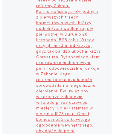
Teresy od Jezusa w dziele
reformy Zakonu
Karmelitańskiego. Był jednym
z pierwszych trzech
karmelitów bosych, którzy
podjęli życie według reguły
pierwotnej w Duruelo 28
listopada 1568 roku. Wtedy
przyjął imię Jan od Krzyża,
gdyż tak bardzo ukochał krzyż
Chrystusa. Był spowiednikiem
i kierownikiem duchowym,
pełnił odpowiedzialne funkcje
w Zakonie. Jego
reformatorska działalność
sprowadziła na niego liczne
cierpienia. Był uwięziony
w karcerze zakonnym
w Toledo przez dziewięć
miesięcy. Uciekł stamtąd w
sierpniu 1578 roku. Głosił
konieczność całkowitego
ogołocenia wewnętrznego,
aby dojść do pełni