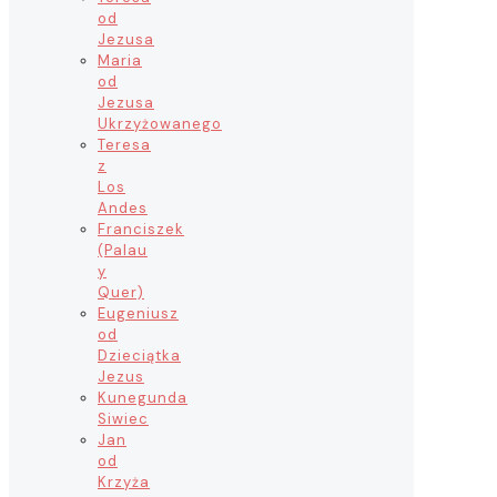
od
Jezusa
Maria
od
Jezusa
Ukrzyżowanego
Teresa
z
Los
Andes
Franciszek
(Palau
y
Quer)
Eugeniusz
od
Dzieciątka
Jezus
Kunegunda
Siwiec
Jan
od
Krzyża