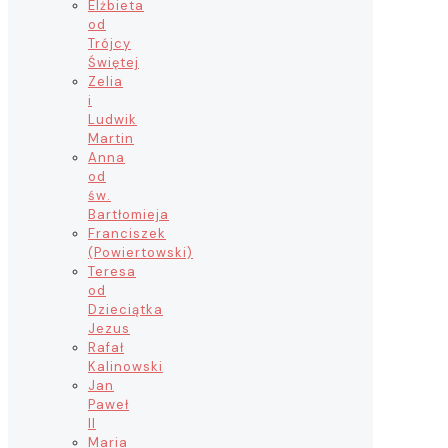
Elżbieta
od
Trójcy
Świętej
Zelia
i
Ludwik
Martin
Anna
od
św.
Bartłomieja
Franciszek
(Powiertowski)
Teresa
od
Dzieciątka
Jezus
Rafał
Kalinowski
Jan
Paweł
II
Maria