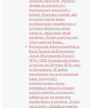
osobom świeckim. Instytut
składa ze świeckich i
duchownych mężczyzn i
kobiet. Powołani zostali, aby
po przez swoją wiarę
przekazywać świadectwo o
istnieniu Boga na całym
świecie, nauczając dróg
modlitwy. Dzięki publikacjom
Chcę widzieć Boga,…
Kunegunda Siwiec
służebnica
Boża Teresa od Dzieciątka
Jezus (Kunegunda Siwiec)
1876–1955 Kunegunda Siwiec
urodziła się 28 maja 1876 roku
w Stryszawie. W wieku
dwudziestu lat pod wpływem
nauk misyjnych i
wewnętrznego głosu
podejmuje decyzję zmiany
swoich planów życiowych i
oddania się na wyłączną
służbę Bogu w świecie. Zrywa
zaręczyny i składa prywatny