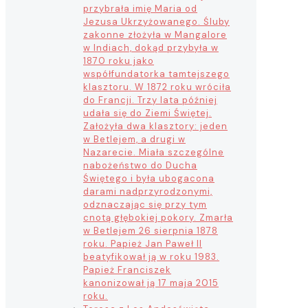
przybrała imię Maria od
Jezusa Ukrzyżowanego. Śluby
zakonne złożyła w Mangalore
w Indiach, dokąd przybyła w
1870 roku jako
współfundatorka tamtejszego
klasztoru. W 1872 roku wróciła
do Francji. Trzy lata później
udała się do Ziemi Świętej.
Założyła dwa klasztory: jeden
w Betlejem, a drugi w
Nazarecie. Miała szczególne
nabożeństwo do Ducha
Świętego i była ubogacona
darami nadprzyrodzonymi,
odznaczając się przy tym
cnotą głębokiej pokory. Zmarła
w Betlejem 26 sierpnia 1878
roku. Papież Jan Paweł II
beatyfikował ją w roku 1983.
Papież Franciszek
kanonizował ją 17 maja 2015
roku.