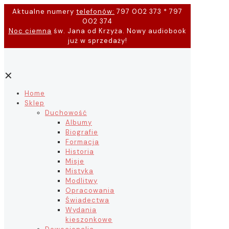
Aktualne numery
telefonów:
797 002 373 * 797
002 374
Noc ciemna
św. Jana od Krzyża. Nowy audiobook
już w sprzedaży!
✕
Home
Sklep
Duchowość
Albumy
Biografie
Formacja
Historia
Misje
Mistyka
Modlitwy
Opracowania
Świadectwa
Wydania
kieszonkowe