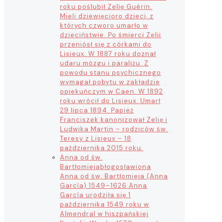
roku poślubił Zelię Guérin.
Mieli dziewięcioro dzieci, z
których czworo umarło w
dzieciństwie. Po śmierci Zelii
przeniósł się z córkami do
Lisieux. W 1887 roku doznał
udaru mózgu i paraliżu. Z
powodu stanu psychicznego
wymagał pobytu w zakładzie
opiekuńczym w Caen. W 1892
roku wrócił do Lisieux. Umarł
29 lipca 1894. Papież
Franciszek kanonizował Zelię i
Ludwika Martin – rodziców św.
Teresy z Lisieux – 18
października 2015 roku.
Anna od św.
Bartłomieja
błogosławiona
Anna od św. Bartłomieja (Anna
García) 1549–1626 Anna
García urodziła się 1
października 1549 roku w
Almendral w hiszpańskiej