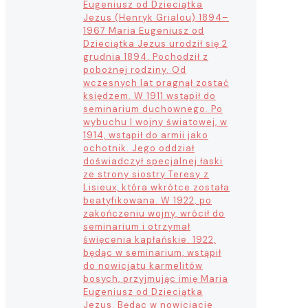
Eugeniusz od Dzieciątka
Jezus (Henryk Grialou) 1894–
1967 Maria Eugeniusz od
Dzieciątka Jezus urodził się 2
grudnia 1894. Pochodził z
pobożnej rodziny. Od
wczesnych lat pragnął zostać
księdzem. W 1911 wstąpił do
seminarium duchownego. Po
wybuchu I wojny światowej, w
1914, wstąpił do armii jako
ochotnik. Jego oddział
doświadczył specjalnej łaski
ze strony siostry Teresy z
Lisieux, która wkrótce została
beatyfikowana. W 1922, po
zakończeniu wojny, wrócił do
seminarium i otrzymał
święcenia kapłańskie. 1922,
będąc w seminarium, wstąpił
do nowicjatu karmelitów
bosych, przyjmując imię Maria
Eugeniusz od Dzieciątka
Jezus. Będąc w nowicjacie