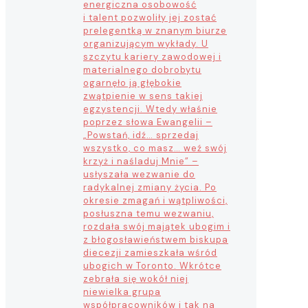
energiczna osobowość
i talent pozwoliły jej zostać
prelegentką w znanym biurze
organizującym wykłady. U
szczytu kariery zawodowej i
materialnego dobrobytu
ogarnęło ją głębokie
zwątpienie w sens takiej
egzystencji. Wtedy właśnie
poprzez słowa Ewangelii –
„Powstań, idź… sprzedaj
wszystko, co masz… weź swój
krzyż i naśladuj Mnie” –
usłyszała wezwanie do
radykalnej zmiany życia. Po
okresie zmagań i wątpliwości,
posłuszna temu wezwaniu,
rozdała swój majątek ubogim i
z błogosławieństwem biskupa
diecezji zamieszkała wśród
ubogich w Toronto. Wkrótce
zebrała się wokół niej
niewielka grupa
współpracowników i tak na