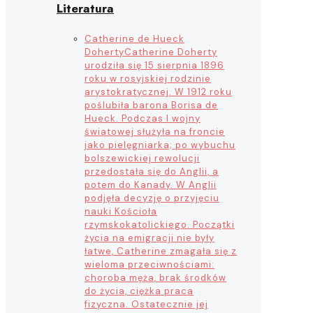
Literatura
Catherine de Hueck
Doherty
Catherine Doherty
urodziła się 15 sierpnia 1896
roku w rosyjskiej rodzinie
arystokratycznej. W 1912 roku
poślubiła barona Borisa de
Hueck. Podczas I wojny
światowej służyła na froncie
jako pielęgniarka; po wybuchu
bolszewickiej rewolucji
przedostała się do Anglii, a
potem do Kanady. W Anglii
podjęła decyzję o przyjęciu
nauki Kościoła
rzymskokatolickiego. Początki
życia na emigracji nie były
łatwe, Catherine zmagała się z
wieloma przeciwnościami:
choroba męża, brak środków
do życia, ciężka praca
fizyczna. Ostatecznie jej