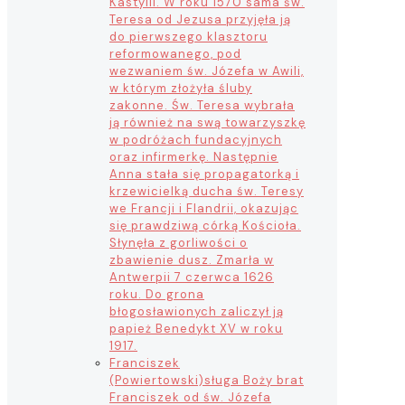
Kastylii. W roku 1570 sama św.
Teresa od Jezusa przyjęła ją
do pierwszego klasztoru
reformowanego, pod
wezwaniem św. Józefa w Awili,
w którym złożyła śluby
zakonne. Św. Teresa wybrała
ją również na swą towarzyszkę
w podróżach fundacyjnych
oraz infirmerkę. Następnie
Anna stała się propagatorką i
krzewicielką ducha św. Teresy
we Francji i Flandrii, okazując
się prawdziwą córką Kościoła.
Słynęła z gorliwości o
zbawienie dusz. Zmarła w
Antwerpii 7 czerwca 1626
roku. Do grona
błogosławionych zaliczył ją
papież Benedykt XV w roku
1917.
Franciszek
(Powiertowski)
sługa Boży brat
Franciszek od św. Józefa