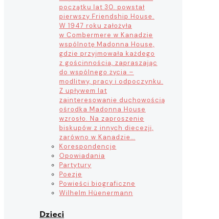
początku lat 30. powstał
pierwszy Friendship House.
W 1947 roku założyła
w Combermere w Kanadzie
wspólnotę Madonna House,
gdzie przyjmowała każdego
z gościnnością, zapraszając
do wspólnego życia –
modlitwy, pracy i odpoczynku.
Z upływem lat
zainteresowanie duchowością
ośrodka Madonna House
wzrosło. Na zaproszenie
biskupów z innych diecezji,
zarówno w Kanadzie…
Korespondencje
Opowiadania
Partytury
Poezje
Powieści biograficzne
Wilhelm Hüenermann
Dzieci