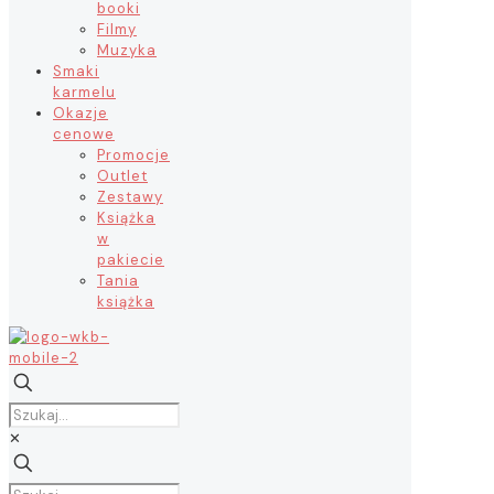
booki
Filmy
Muzyka
Smaki
karmelu
Okazje
cenowe
Promocje
Outlet
Zestawy
Książka
w
pakiecie
Tania
książka
✕