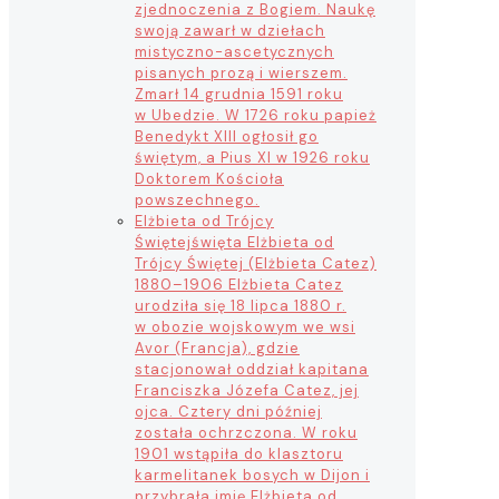
zjednoczenia z Bogiem. Naukę
swoją zawarł w dziełach
mistyczno-ascetycznych
pisanych prozą i wierszem.
Zmarł 14 grudnia 1591 roku
w Ubedzie. W 1726 roku papież
Benedykt XIII ogłosił go
świętym, a Pius XI w 1926 roku
Doktorem Kościoła
powszechnego.
Elżbieta od Trójcy
Świętej
święta Elżbieta od
Trójcy Świętej (Elżbieta Catez)
1880–1906 Elżbieta Catez
urodziła się 18 lipca 1880 r.
w obozie wojskowym we wsi
Avor (Francja), gdzie
stacjonował oddział kapitana
Franciszka Józefa Catez, jej
ojca. Cztery dni później
została ochrzczona. W roku
1901 wstąpiła do klasztoru
karmelitanek bosych w Dijon i
przybrała imię Elżbieta od