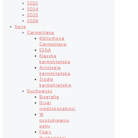
2023
2024
2025
2026
Serie
Carmelitana
Bibliotheca
Carmelitana
ESGA
Klasyka
karmelitańska
Antologia
karmelitańska
Źródła
karmelitańskie
Duchowość
Biografia
Drogi
niedoskonałości
W
poszukiwaniu
pełni
Filary
duchowości