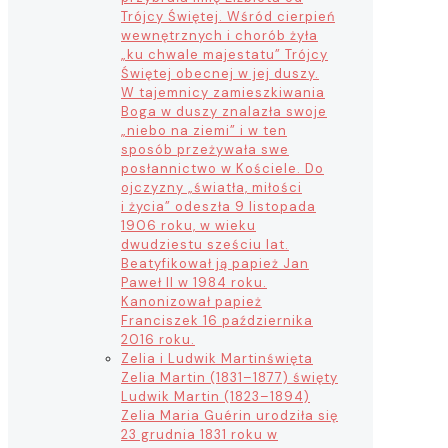
Trójcy Świętej. Wśród cierpień
wewnętrznych i chorób żyła
„ku chwale majestatu” Trójcy
Świętej obecnej w jej duszy.
W tajemnicy zamieszkiwania
Boga w duszy znalazła swoje
„niebo na ziemi” i w ten
sposób przeżywała swe
posłannictwo w Kościele. Do
ojczyzny „światła, miłości
i życia” odeszła 9 listopada
1906 roku, w wieku
dwudziestu sześciu lat.
Beatyfikował ją papież Jan
Paweł II w 1984 roku.
Kanonizował papież
Franciszek 16 października
2016 roku.
Zelia i Ludwik Martin
święta
Zelia Martin (1831–1877) święty
Ludwik Martin (1823–1894)
Zelia Maria Guérin urodziła się
23 grudnia 1831 roku w