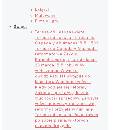
Książki
Malowanki
Puzzle i gry
Święci
Teresa od Jezusa
święta
Teresa od Jezusa (Teresa de
Cepeda y Ahumada) 1515–1582
Teresa de Cepeda y Ahumada,
reformatorka Zakonu
Karmelitańskiego, urodziła się
28 marca 1515 roku w Ávili
w Hiszpanii. W wieku
dwudziestu lat wstąpiła do
klasztoru Wcielenia w Ávili.
Kiedy podjęła się reformy
Zakonu, spotkały ją liczne
trudności i sprzeciwy. Założyła
w Ávili pierwszy klasztor swej
reformy i przyjęła w nim imię
Teresa od Jezusa. Pozostawiła
po sobie pisma, w których
ukazała drogę do