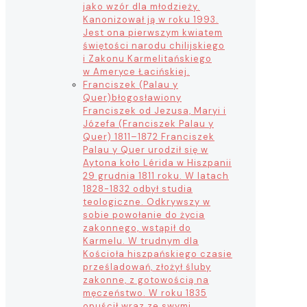
jako wzór dla młodzieży.
Kanonizował ją w roku 1993.
Jest ona pierwszym kwiatem
świętości narodu chilijskiego
i Zakonu Karmelitańskiego
w Ameryce Łacińskiej.
Franciszek (Palau y
Quer)
błogosławiony
Franciszek od Jezusa, Maryi i
Józefa (Franciszek Palau y
Quer) 1811–1872 Franciszek
Palau y Quer urodził się w
Aytona koło Lérida w Hiszpanii
29 grudnia 1811 roku. W latach
1828-1832 odbył studia
teologiczne. Odkrywszy w
sobie powołanie do życia
zakonnego, wstąpił do
Karmelu. W trudnym dla
Kościoła hiszpańskiego czasie
prześladowań, złożył śluby
zakonne, z gotowością na
męczeństwo. W roku 1835
opuścił wraz ze swymi