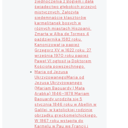
zjednoczenia z Bogiem i dała
świadectwo głębokich przeżyć
mistycznych. Założyła
siedemnaście klasztorów
karmelitanek bosych w
różnych miastach Hiszpanii.
Zmarła w Alba de Tormes 4
października 1582 roku.
Kanonizował ją papież
Grzegorz XV w 1622 roku. 27
września 1970 roku papież
Paweł VI ogłosił ją Doktorem
Kościoła powszechnego.
Maria od Jezusa
Ukrzyżowanego
Maria od
Jezusa Ukrzyżowanego
(Mariam Baouardy | Mała
Arabka) 1846–1878 Mariam
Baouardy urodziła się 5
stycznia 1846 roku w Abellin w
Galilei, w katolickiej rodzinie
obrządku greckomelchickiego.
W 1867 roku wstąpiła do
Karmelu w Pau we Francji i