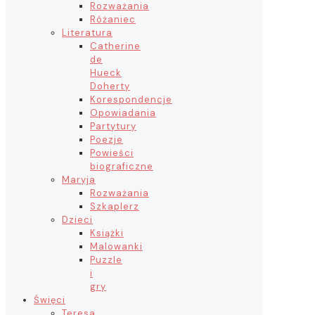
Rozważania
Różaniec
Literatura
Catherine
de
Hueck
Doherty
Korespondencje
Opowiadania
Partytury
Poezje
Powieści
biograficzne
Maryja
Rozważania
Szkaplerz
Dzieci
Książki
Malowanki
Puzzle
i
gry
Święci
Teresa