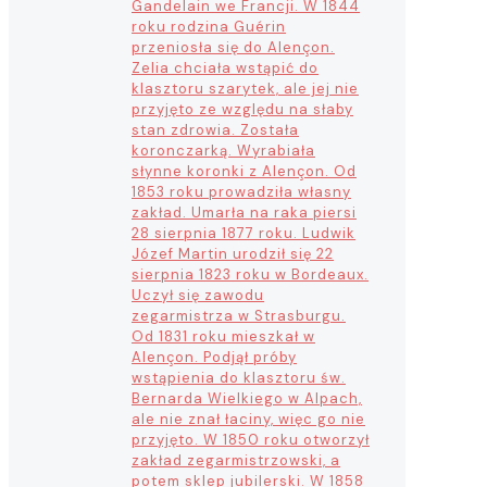
Gandelain we Francji. W 1844
roku rodzina Guérin
przeniosła się do Alençon.
Zelia chciała wstąpić do
klasztoru szarytek, ale jej nie
przyjęto ze względu na słaby
stan zdrowia. Została
koronczarką. Wyrabiała
słynne koronki z Alençon. Od
1853 roku prowadziła własny
zakład. Umarła na raka piersi
28 sierpnia 1877 roku. Ludwik
Józef Martin urodził się 22
sierpnia 1823 roku w Bordeaux.
Uczył się zawodu
zegarmistrza w Strasburgu.
Od 1831 roku mieszkał w
Alençon. Podjął próby
wstąpienia do klasztoru św.
Bernarda Wielkiego w Alpach,
ale nie znał łaciny, więc go nie
przyjęto. W 1850 roku otworzył
zakład zegarmistrzowski, a
potem sklep jubilerski. W 1858