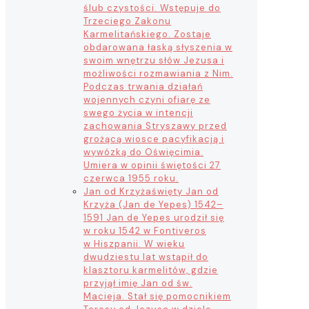
ślub czystości. Wstępuje do
Trzeciego Zakonu
Karmelitańskiego. Zostaje
obdarowana łaską słyszenia w
swoim wnętrzu słów Jezusa i
możliwości rozmawiania z Nim.
Podczas trwania działań
wojennych czyni ofiarę ze
swego życia w intencji
zachowania Stryszawy przed
grożącą wiosce pacyfikacją i
wywózką do Oświęcimia.
Umiera w opinii świętości 27
czerwca 1955 roku.
Jan od Krzyża
święty Jan od
Krzyża (Jan de Yepes) 1542–
1591 Jan de Yepes urodził się
w roku 1542 w Fontiveros
w Hiszpanii. W wieku
dwudziestu lat wstąpił do
klasztoru karmelitów, gdzie
przyjął imię Jan od św.
Macieja. Stał się pomocnikiem