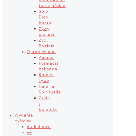
terezjańskiej
Sólo
Dios
basta
Żywy
płomień
Żyć
Bogiem
Opracowania
Amado
Formacja
zakonna
Karmel
żywy
Itineria
Spiritualia
Życie
i
świętość
Wydania
cyfrowe
Audiobooki
E-