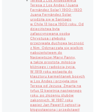
Teresa z Los Andes
święta
Teresa z Los Andes (Juana
Fernández Solar) 1900–1920
Juana Fernández Solar
urodziła się w Santiago
w Chile 13 lipca 1900 roku. Od
dzieciństwa była
zafascynowana osobą
Chrystusa i głęboko
przeżywała duchową łączność
z Nim. Odznaczała się wielkim
nabożeństwem do
Najświętszej Maryi Panny,
a także prostotą, miłością
bliźniego i radością życia.
W 1919 roku wstąpiła do
klasztoru karmelitanek bosych
w Los Andes i przyjęła imię
Teresa od Jezusa. Zmarła na
tyfus 12 kwietnia następnego
roku, po złożeniu ślubów
zakonnych. W 1987 roku
papież Jan Paweł II ogłosił ją
błogosławioną i przedstawił