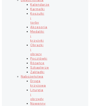
Dewocjonalia
Kalendarze
Karmelki
Koszulki
i
torby
Akcesoria
Medaliki
i
krzyżyki
Obrazki
i
obrazy
Pocztówki
Różańce
Szkaplerze
Zakładki
Nabożeństwa
Droga
krzyżowa
Liturgia
i
obrzędy
Nowenny