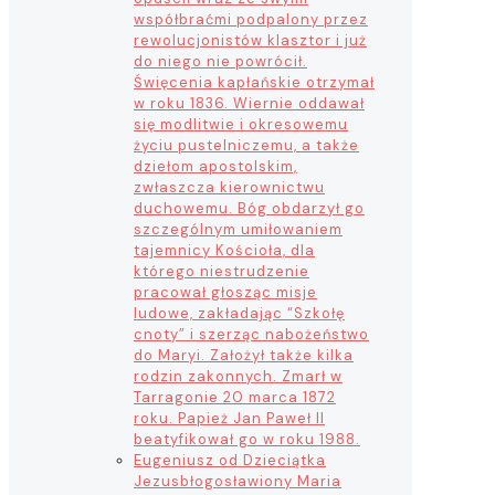
współbraćmi podpalony przez
rewolucjonistów klasztor i już
do niego nie powrócił.
Święcenia kapłańskie otrzymał
w roku 1836. Wiernie oddawał
się modlitwie i okresowemu
życiu pustelniczemu, a także
dziełom apostolskim,
zwłaszcza kierownictwu
duchowemu. Bóg obdarzył go
szczególnym umiłowaniem
tajemnicy Kościoła, dla
którego niestrudzenie
pracował głosząc misje
ludowe, zakładając “Szkołę
cnoty” i szerząc nabożeństwo
do Maryi. Założył także kilka
rodzin zakonnych. Zmarł w
Tarragonie 20 marca 1872
roku. Papież Jan Paweł II
beatyfikował go w roku 1988.
Eugeniusz od Dzieciątka
Jezus
błogosławiony Maria