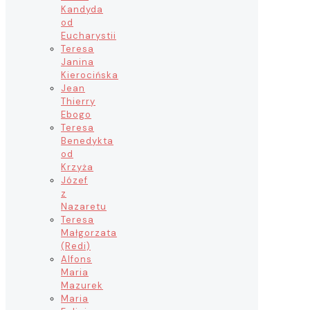
Kandyda
od
Eucharystii
Teresa
Janina
Kierocińska
Jean
Thierry
Ebogo
Teresa
Benedykta
od
Krzyża
Józef
z
Nazaretu
Teresa
Małgorzata
(Redi)
Alfons
Maria
Mazurek
Maria