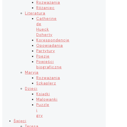
Rozważania
Różaniec
Literatura
Catherine
de
Hueck
Doherty
Korespondencje
Opowiadania
Partytury
Poezje
Powieści
biograficzne
Maryja
Rozważania
Szkaplerz
Dzieci
Książki
Malowanki
Puzzle
i
gry
Święci
Teresa