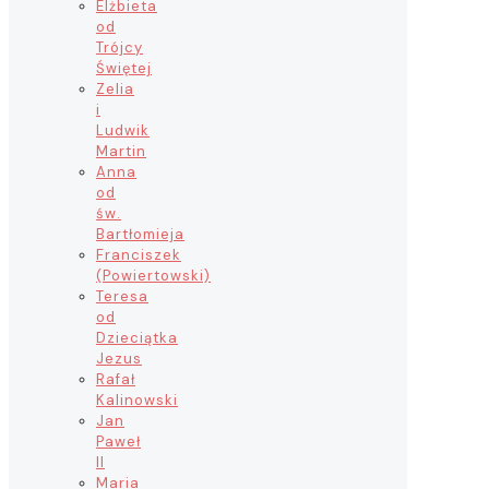
Elżbieta
od
Trójcy
Świętej
Zelia
i
Ludwik
Martin
Anna
od
św.
Bartłomieja
Franciszek
(Powiertowski)
Teresa
od
Dzieciątka
Jezus
Rafał
Kalinowski
Jan
Paweł
II
Maria