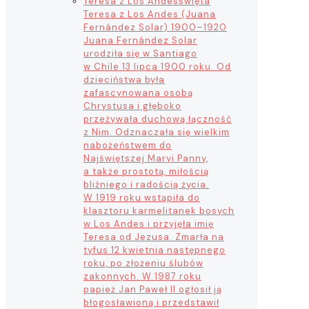
Teresa z Los Andes
święta
Teresa z Los Andes (Juana
Fernández Solar) 1900–1920
Juana Fernández Solar
urodziła się w Santiago
w Chile 13 lipca 1900 roku. Od
dzieciństwa była
zafascynowana osobą
Chrystusa i głęboko
przeżywała duchową łączność
z Nim. Odznaczała się wielkim
nabożeństwem do
Najświętszej Maryi Panny,
a także prostotą, miłością
bliźniego i radością życia.
W 1919 roku wstąpiła do
klasztoru karmelitanek bosych
w Los Andes i przyjęła imię
Teresa od Jezusa. Zmarła na
tyfus 12 kwietnia następnego
roku, po złożeniu ślubów
zakonnych. W 1987 roku
papież Jan Paweł II ogłosił ją
błogosławioną i przedstawił