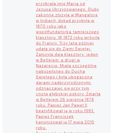
przybrała imię Maria od
Jezusa Ukrzyżowanego. Śluby
zakonne złożyła w Mangalore
w Indiach, dokąd przybyła w
1870 roku jako
współfundatorka tamtejszego
klasztoru. W 1872 roku wróciła
do Francji. Trzy lata później
udała się do Ziemi Świętej.
Założyła dwa klasztory: jeden
w Betlejem, a drugi w
Nazarecie. Miała szczególne
nabożeństwo do Ducha
Świętego i była ubogacona
darami nadprzyrodzonymi,
odznaczając się przy tym
cnotą głębokiej pokory. Zmarła
w Betlejem 26 sierpnia 1878
roku. Papież Jan Paweł II
beatyfikował ją w roku 1983.
Papież Franciszek
kanonizował ją 17 maja 2015
roku.