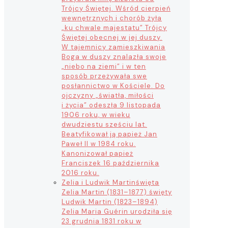
Trójcy Świętej. Wśród cierpień
wewnętrznych i chorób żyła
„ku chwale majestatu” Trójcy
Świętej obecnej w jej duszy.
W tajemnicy zamieszkiwania
Boga w duszy znalazła swoje
„niebo na ziemi” i w ten
sposób przeżywała swe
posłannictwo w Kościele. Do
ojczyzny „światła, miłości
i życia” odeszła 9 listopada
1906 roku, w wieku
dwudziestu sześciu lat.
Beatyfikował ją papież Jan
Paweł II w 1984 roku.
Kanonizował papież
Franciszek 16 października
2016 roku.
Zelia i Ludwik Martin
święta
Zelia Martin (1831–1877) święty
Ludwik Martin (1823–1894)
Zelia Maria Guérin urodziła się
23 grudnia 1831 roku w