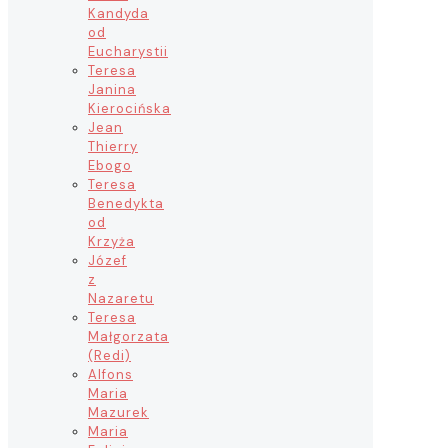
Kandyda
od
Eucharystii
Teresa
Janina
Kierocińska
Jean
Thierry
Ebogo
Teresa
Benedykta
od
Krzyża
Józef
z
Nazaretu
Teresa
Małgorzata
(Redi)
Alfons
Maria
Mazurek
Maria