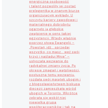
energiczna osobowość
i talent pozwoliły jej zostać
prelegentką w znanym biurze
organizującym wykłady. U
szczytu kariery zawodowej i
materialnego dobrobytu
ogarnęło ją głębokie
zwątpienie w sens takiej
egzystencji. Wtedy właśnie
poprzez słowa Ewangelii –
„Powstań, idź… sprzedaj
wszystko, co masz… weź swój
krzyż i naśladuj Mnie” –
usłyszała wezwanie do
radykalnej zmiany życia. Po
okresie zmagań i wątpliwości,
posłuszna temu wezwaniu,
rozdała swój majątek ubogim i
z błogosławieństwem biskupa
diecezji zamieszkała wśród
ubogich w Toronto. Wkrótce
zebrała się wokół niej
niewielka grupa
współpracowników i tak na