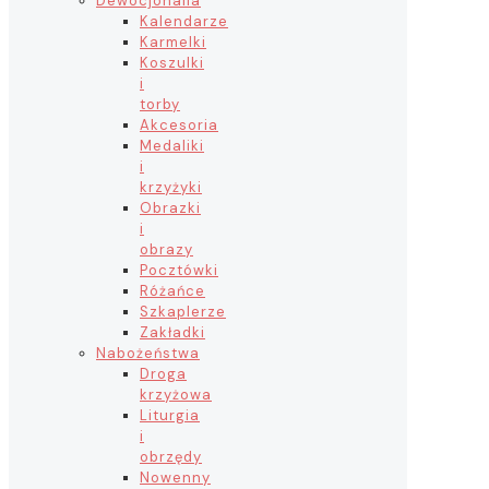
Dewocjonalia
Kalendarze
Karmelki
Koszulki
i
torby
Akcesoria
Medaliki
i
krzyżyki
Obrazki
i
obrazy
Pocztówki
Różańce
Szkaplerze
Zakładki
Nabożeństwa
Droga
krzyżowa
Liturgia
i
obrzędy
Nowenny