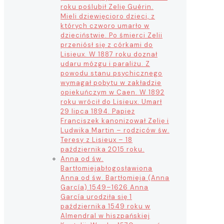
roku poślubił Zelię Guérin.
Mieli dziewięcioro dzieci, z
których czworo umarło w
dzieciństwie. Po śmierci Zelii
przeniósł się z córkami do
Lisieux. W 1887 roku doznał
udaru mózgu i paraliżu. Z
powodu stanu psychicznego
wymagał pobytu w zakładzie
opiekuńczym w Caen. W 1892
roku wrócił do Lisieux. Umarł
29 lipca 1894. Papież
Franciszek kanonizował Zelię i
Ludwika Martin – rodziców św.
Teresy z Lisieux – 18
października 2015 roku.
Anna od św.
Bartłomieja
błogosławiona
Anna od św. Bartłomieja (Anna
García) 1549–1626 Anna
García urodziła się 1
października 1549 roku w
Almendral w hiszpańskiej