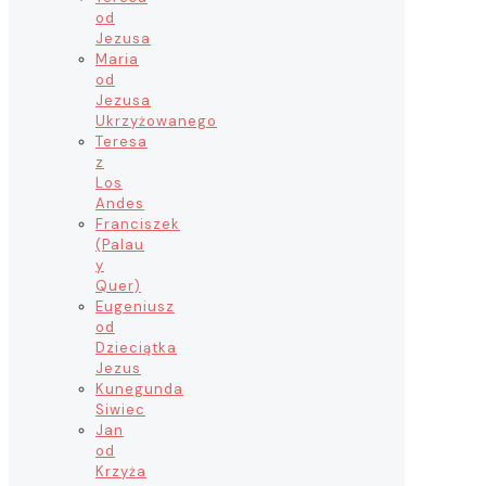
od
Jezusa
Maria
od
Jezusa
Ukrzyżowanego
Teresa
z
Los
Andes
Franciszek
(Palau
y
Quer)
Eugeniusz
od
Dzieciątka
Jezus
Kunegunda
Siwiec
Jan
od
Krzyża