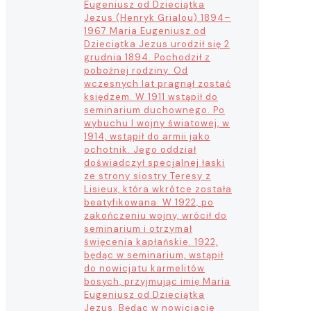
Eugeniusz od Dzieciątka
Jezus (Henryk Grialou) 1894–
1967 Maria Eugeniusz od
Dzieciątka Jezus urodził się 2
grudnia 1894. Pochodził z
pobożnej rodziny. Od
wczesnych lat pragnął zostać
księdzem. W 1911 wstąpił do
seminarium duchownego. Po
wybuchu I wojny światowej, w
1914, wstąpił do armii jako
ochotnik. Jego oddział
doświadczył specjalnej łaski
ze strony siostry Teresy z
Lisieux, która wkrótce została
beatyfikowana. W 1922, po
zakończeniu wojny, wrócił do
seminarium i otrzymał
święcenia kapłańskie. 1922,
będąc w seminarium, wstąpił
do nowicjatu karmelitów
bosych, przyjmując imię Maria
Eugeniusz od Dzieciątka
Jezus. Będąc w nowicjacie