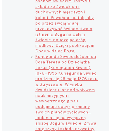
osobom świeckim. Instytut
składa ze świeckich i
duchownych mężczyzn i
kobiet. Powołani zostali, aby
po przez swoją wiarę
przekazywać świadectwo o
istnieniu Boga na całym
świecie, nauczając dróg
modlitwy. Dzięki publikacjom
Chcę widzieć Boga,…
Kunegunda Siwiec
służebnica
Boża Teresa od Dzieciątka
Jezus (Kunegunda Siwiec)
1876–1955 Kunegunda Siwiec
urodziła się 28 maja 1876 roku
w Stryszawie. W wieku
dwudziestu lat pod wpływem
nauk misyjnych i
wewnętrznego głosu
podejmuje decyzję zmiany
swoich planów życiowych i
oddania się na wyłączną
służbę Bogu w świecie. Zrywa
zaręczyny i składa prywatny