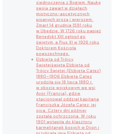
zjednoczenia z Bogiem. Naukę
swoją zawarł w dziełach
mistyczno-ascetycznych
pisanych prozą i wierszem.
Zmarł 14 grudnia 1591 roku
w Ubedzie. W 1726 roku papież
Benedykt XIII ogłosił go
świętym, a Pius XI w 1926 roku
Doktorem Kościoła
powszechnego.
Elżbieta od Trójcy
Świętej
święta Elżbieta od
Trójcy Świętej (Elżbieta Catez)
1880–1906 Elżbieta Catez
urodziła się 18 lipca 1880 r.
w obozie wojskowym we wsi
Avor (Francja), gdzie
stacjonował oddział kapitana
Franciszka Józefa Catez, jej
ojca. Cztery dni później
została ochrzczona. W roku
1901 wstąpiła do klasztoru
karmelitanek bosych w Dijon i
przybrała imię Elżbieta od