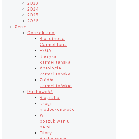
2023
2024
2025
2026
Serie
Carmelitana
Bibliotheca
Carmelitana
ESGA
Klasyka
karmelitańska
Antologia
karmelitańska
Źródła
karmelitańskie
Duchowość
Biografia
Drogi
niedoskonałości
W
poszukiwaniu
pełni
Filary
duchowości