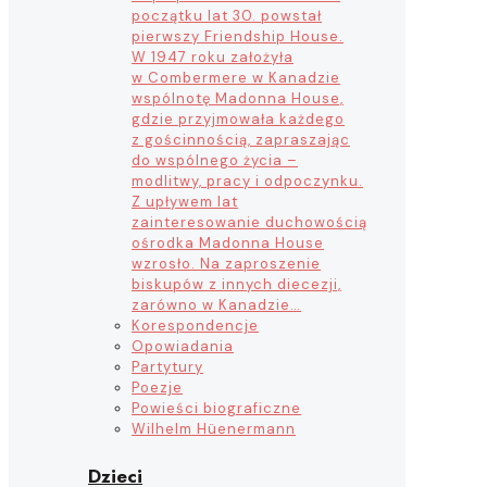
początku lat 30. powstał
pierwszy Friendship House.
W 1947 roku założyła
w Combermere w Kanadzie
wspólnotę Madonna House,
gdzie przyjmowała każdego
z gościnnością, zapraszając
do wspólnego życia –
modlitwy, pracy i odpoczynku.
Z upływem lat
zainteresowanie duchowością
ośrodka Madonna House
wzrosło. Na zaproszenie
biskupów z innych diecezji,
zarówno w Kanadzie…
Korespondencje
Opowiadania
Partytury
Poezje
Powieści biograficzne
Wilhelm Hüenermann
Dzieci