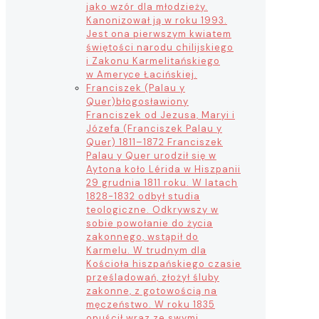
jako wzór dla młodzieży.
Kanonizował ją w roku 1993.
Jest ona pierwszym kwiatem
świętości narodu chilijskiego
i Zakonu Karmelitańskiego
w Ameryce Łacińskiej.
Franciszek (Palau y
Quer)
błogosławiony
Franciszek od Jezusa, Maryi i
Józefa (Franciszek Palau y
Quer) 1811–1872 Franciszek
Palau y Quer urodził się w
Aytona koło Lérida w Hiszpanii
29 grudnia 1811 roku. W latach
1828-1832 odbył studia
teologiczne. Odkrywszy w
sobie powołanie do życia
zakonnego, wstąpił do
Karmelu. W trudnym dla
Kościoła hiszpańskiego czasie
prześladowań, złożył śluby
zakonne, z gotowością na
męczeństwo. W roku 1835
opuścił wraz ze swymi