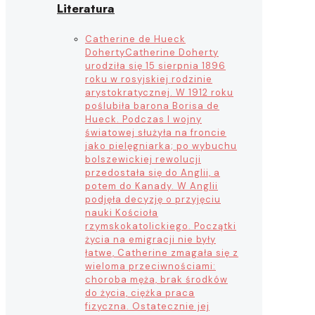
Literatura
Catherine de Hueck
Doherty
Catherine Doherty
urodziła się 15 sierpnia 1896
roku w rosyjskiej rodzinie
arystokratycznej. W 1912 roku
poślubiła barona Borisa de
Hueck. Podczas I wojny
światowej służyła na froncie
jako pielęgniarka; po wybuchu
bolszewickiej rewolucji
przedostała się do Anglii, a
potem do Kanady. W Anglii
podjęła decyzję o przyjęciu
nauki Kościoła
rzymskokatolickiego. Początki
życia na emigracji nie były
łatwe, Catherine zmagała się z
wieloma przeciwnościami:
choroba męża, brak środków
do życia, ciężka praca
fizyczna. Ostatecznie jej