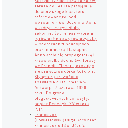
Kastylii. W roku 1570 sama św.
Teresa od Jezusa przyjęła ją
do pierwszego klasztoru
reformowanego, pod
wezwaniem św. Józefa w Awili,
w którym złożyła śluby
zakonne. Św. Teresa wybrała
ją również na swą towarzyszkę
w podróżach fundacyjnych
oraz infirmerkę. Następnie
Anna stała się propagatorką i
krzewicielką ducha św. Teresy
we Francji i Flandrii, okazując
się prawdziwą córką Kościoła.
Słynęła z gorliwości o
zbawienie dusz. Zmarła w
Antwerpii 7 czerwca 1626
roku. Do grona
błogosławionych zaliczył ją
papież Benedykt XV w roku
1917.
Franciszek
(Powiertowski)
sługa Boży brat
Franciszek od św. Józefa