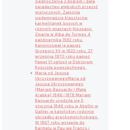
zjednoczenia z Bogiem i dała
świadectwo głębokich przeżyć
mistycznych. Założyła
siedemnaście klasztorów
karmelitanek bosych w
różnych miastach Hiszpanii.
Zmarła w Alba de Tormes 4
października 1582 roku.
Kanonizował ją papież
Grzegorz XV w 1622 roku. 27
września 1970 roku papież
Paweł VI ogłosił ją Doktorem
Kościoła powszechnego.
Maria od Jezusa
Ukrzyżowanego
Maria od
Jezusa Ukrzyżowanego
(Mariam Baouardy | Mała
Arabka) 1846–1878 Mariam
Baouardy urodziła się 5
stycznia 1846 roku w Abellin w
Galilei, w katolickiej rodzinie
obrządku greckomelchickiego.
W 1867 roku wstąpiła do
Karmelu w Pau we Francji i