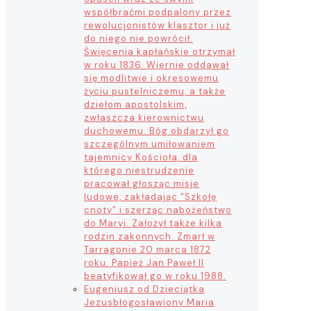
współbraćmi podpalony przez
rewolucjonistów klasztor i już
do niego nie powrócił.
Święcenia kapłańskie otrzymał
w roku 1836. Wiernie oddawał
się modlitwie i okresowemu
życiu pustelniczemu, a także
dziełom apostolskim,
zwłaszcza kierownictwu
duchowemu. Bóg obdarzył go
szczególnym umiłowaniem
tajemnicy Kościoła, dla
którego niestrudzenie
pracował głosząc misje
ludowe, zakładając “Szkołę
cnoty” i szerząc nabożeństwo
do Maryi. Założył także kilka
rodzin zakonnych. Zmarł w
Tarragonie 20 marca 1872
roku. Papież Jan Paweł II
beatyfikował go w roku 1988.
Eugeniusz od Dzieciątka
Jezus
błogosławiony Maria