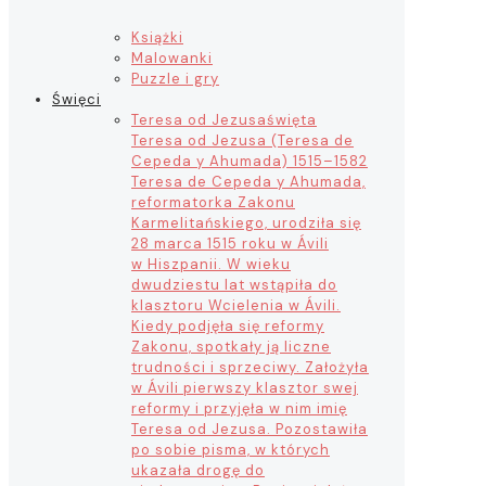
Książki
Malowanki
Puzzle i gry
Święci
Teresa od Jezusa
święta
Teresa od Jezusa (Teresa de
Cepeda y Ahumada) 1515–1582
Teresa de Cepeda y Ahumada,
reformatorka Zakonu
Karmelitańskiego, urodziła się
28 marca 1515 roku w Ávili
w Hiszpanii. W wieku
dwudziestu lat wstąpiła do
klasztoru Wcielenia w Ávili.
Kiedy podjęła się reformy
Zakonu, spotkały ją liczne
trudności i sprzeciwy. Założyła
w Ávili pierwszy klasztor swej
reformy i przyjęła w nim imię
Teresa od Jezusa. Pozostawiła
po sobie pisma, w których
ukazała drogę do