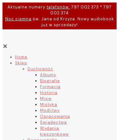
Aktualne numery
telefonów:
797 002 373 * 797
002 374
Noc ciemna
św. Jana od Krzyża. Nowy audiobook
już w sprzedaży!
✕
Home
Sklep
Duchowość
Albumy
Biografie
Formacja
Historia
Misje
Mistyka
Modlitwy
Opracowania
Świadectwa
Wydania
kieszonkowe