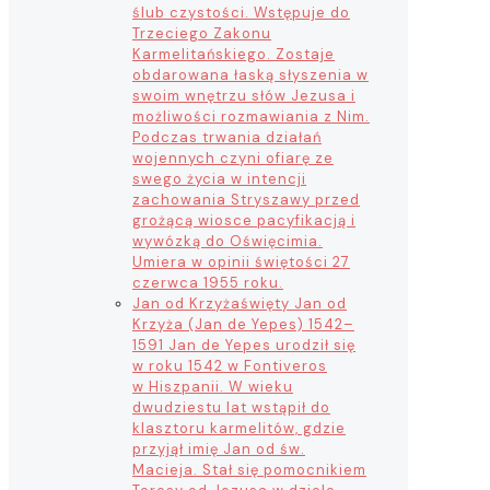
ślub czystości. Wstępuje do
Trzeciego Zakonu
Karmelitańskiego. Zostaje
obdarowana łaską słyszenia w
swoim wnętrzu słów Jezusa i
możliwości rozmawiania z Nim.
Podczas trwania działań
wojennych czyni ofiarę ze
swego życia w intencji
zachowania Stryszawy przed
grożącą wiosce pacyfikacją i
wywózką do Oświęcimia.
Umiera w opinii świętości 27
czerwca 1955 roku.
Jan od Krzyża
święty Jan od
Krzyża (Jan de Yepes) 1542–
1591 Jan de Yepes urodził się
w roku 1542 w Fontiveros
w Hiszpanii. W wieku
dwudziestu lat wstąpił do
klasztoru karmelitów, gdzie
przyjął imię Jan od św.
Macieja. Stał się pomocnikiem