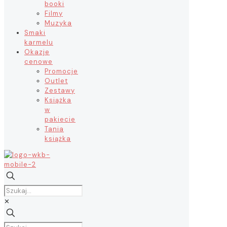
booki
Filmy
Muzyka
Smaki
karmelu
Okazje
cenowe
Promocje
Outlet
Zestawy
Książka
w
pakiecie
Tania
książka
✕