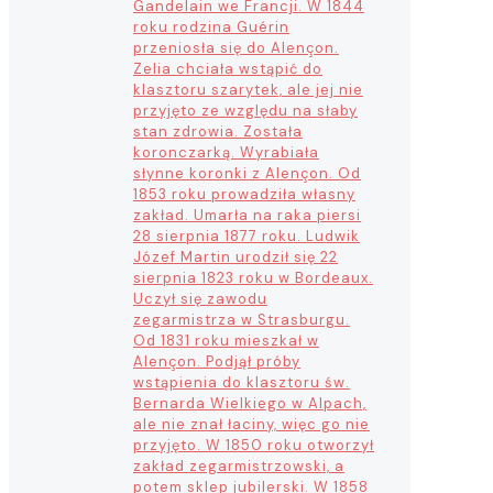
Gandelain we Francji. W 1844
roku rodzina Guérin
przeniosła się do Alençon.
Zelia chciała wstąpić do
klasztoru szarytek, ale jej nie
przyjęto ze względu na słaby
stan zdrowia. Została
koronczarką. Wyrabiała
słynne koronki z Alençon. Od
1853 roku prowadziła własny
zakład. Umarła na raka piersi
28 sierpnia 1877 roku. Ludwik
Józef Martin urodził się 22
sierpnia 1823 roku w Bordeaux.
Uczył się zawodu
zegarmistrza w Strasburgu.
Od 1831 roku mieszkał w
Alençon. Podjął próby
wstąpienia do klasztoru św.
Bernarda Wielkiego w Alpach,
ale nie znał łaciny, więc go nie
przyjęto. W 1850 roku otworzył
zakład zegarmistrzowski, a
potem sklep jubilerski. W 1858