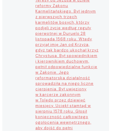
Teresy od Jezusa w dziele
reformy Zakonu
Karmelitańskiego. Był jednym
z pierwszych trzech
karmelitów bosych, którzy
podjęli życie według reguły
pierwotnej w Duruelo 28
listopada 1568 roku. Wtedy
przyjął imię Jan od Krzyża,
gdyż tak bardzo ukochał krzyż
Chrystusa. Był spowiednikiem
i kierownikiem duchowym,
pełnił odpowiedzialne funkcje
w Zakonie. Jego
reformatorska działalność
sprowadziła na niego liczne
cierpienia. Był uwięziony
w karcerze zakonnym
w Toledo przez dziewięć
miesięcy. Uciekł stamtąd w
sierpniu 1578 roku. Głosił
konieczność całkowitego
ogołocenia wewnętrznego,
aby dojść do pełni