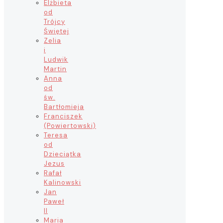
Elżbieta
od
Trójcy
Świętej
Zelia
i
Ludwik
Martin
Anna
od
św.
Bartłomieja
Franciszek
(Powiertowski)
Teresa
od
Dzieciątka
Jezus
Rafał
Kalinowski
Jan
Paweł
II
Maria