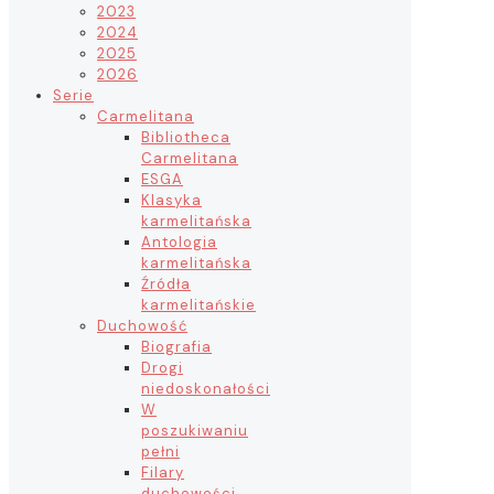
2023
2024
2025
2026
Serie
Carmelitana
Bibliotheca
Carmelitana
ESGA
Klasyka
karmelitańska
Antologia
karmelitańska
Źródła
karmelitańskie
Duchowość
Biografia
Drogi
niedoskonałości
W
poszukiwaniu
pełni
Filary
duchowości