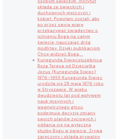
osobom świeckim. Instytut
składa ze świeckich i
duchownych mężczyzn i
kobiet. Powołani zostali, aby
po przez swoją wiarę
przekazywać świadectwo o
istnieniu Boga na całym
świecie, nauczając dróg
modlitwy. Dzięki publikacjom
Chcę widzieć Boga,…
Kunegunda Siwiec
służebnica
Boża Teresa od Dzieciątka
Jezus (Kunegunda Siwiec)
1876–1955 Kunegunda Siwiec
urodziła się 28 maja 1876 roku
w Stryszawie. W wieku
dwudziestu lat pod wpływem
nauk misyjnych i
wewnętrznego głosu
podejmuje decyzję zmiany
swoich planów życiowych i
oddania się na wyłączną
służbę Bogu w świecie. Zrywa
zaręczyny i składa prywatny