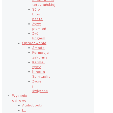
terezjańskiej
Sólo
Dios
basta
Żywy
płomień
Żyć
Bogiem
Opracowania
Amado
Formacja
zakonna
Karmel
żywy
Itineria
Spiritualia
Życie
i
świętość
Wydania
cyfrowe
Audiobooki
E-