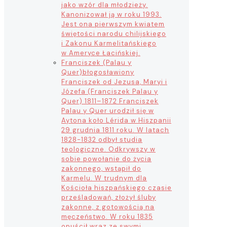
jako wzór dla młodzieży.
Kanonizował ją w roku 1993.
Jest ona pierwszym kwiatem
świętości narodu chilijskiego
i Zakonu Karmelitańskiego
w Ameryce Łacińskiej.
Franciszek (Palau y
Quer)
błogosławiony
Franciszek od Jezusa, Maryi i
Józefa (Franciszek Palau y
Quer) 1811–1872 Franciszek
Palau y Quer urodził się w
Aytona koło Lérida w Hiszpanii
29 grudnia 1811 roku. W latach
1828-1832 odbył studia
teologiczne. Odkrywszy w
sobie powołanie do życia
zakonnego, wstąpił do
Karmelu. W trudnym dla
Kościoła hiszpańskiego czasie
prześladowań, złożył śluby
zakonne, z gotowością na
męczeństwo. W roku 1835
opuścił wraz ze swymi