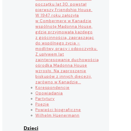
początku lat 30. powstał
pierwszy Friendship House.
W 1947 roku założyła
w Combermere w Kanadzie
wspólnotę Madonna House,
gdzie przyjmowała każdego
z gościnnością, zapraszając
do wspólnego życia –
modlitwy, pracy i odpoczynku.
Z upływem lat
zainteresowanie duchowością
ośrodka Madonna House
wzrosło. Na zaproszenie
biskupów z innych diecezji,
zarówno w Kanadzie…
Korespondencje
Opowiadania
Partytury
Poezje
Powieści biograficzne
Wilhelm Hüenermann
Dzieci