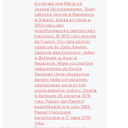
przybrała imię Maria od
Jezusa Ukrzyżowanego. Śluby
zakonne złożyła w Mangalore
w Indiach, dokąd przybyła w
1870 roku jako
współfundatorka tamtejszego
klasztoru. W 1872 roku wróciła
do Francji. Trzy lata później
udała się do Ziemi Świętej.
Założyła dwa klasztory: jeden
w Betlejem, a drugi w
Nazarecie. Miała szczególne
nabożeństwo do Ducha
Świętego i była ubogacona
darami nadprzyrodzonymi,
odznaczając się przy tym
cnotą głębokiej pokory. Zmarła
w Betlejem 26 sierpnia 1878
roku. Papież Jan Paweł II
beatyfikował ją w roku 1983.
Papież Franciszek
kanonizował ją 17 maja 2015
roku.