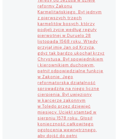
Teresy od Jezusa w dziele
reformy Zakonu
Karmelitańskiego. Był jednym
z pierwszych trzech
karmelitów bosych, którzy
podjęli życie według reguły
pierwotnej w Duruelo 28
listopada 1568 roku. Wtedy
przyjął imię Jan od Krzyża,
gdyż tak bardzo ukochał krzyż
Chrystusa. Był spowiednikiem
i kierownikiem duchowym,
pełnił odpowiedzialne funkcje
w Zakonie. Jego
reformatorska działalność
sprowadziła na niego liczne
cierpienia. Był uwięziony
w karcerze zakonnym
w Toledo przez dziewięć
miesięcy. Uciekł stamtąd w
sierpniu 1578 roku. Głosił
konieczność całkowitego
ogołocenia wewnętrznego,
aby dojść do pełni