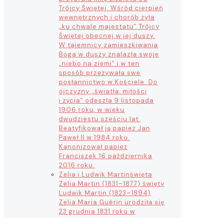
Trójcy Świętej. Wśród cierpień
wewnętrznych i chorób żyła
„ku chwale majestatu” Trójcy
Świętej obecnej w jej duszy.
W tajemnicy zamieszkiwania
Boga w duszy znalazła swoje
„niebo na ziemi” i w ten
sposób przeżywała swe
posłannictwo w Kościele. Do
ojczyzny „światła, miłości
i życia” odeszła 9 listopada
1906 roku, w wieku
dwudziestu sześciu lat.
Beatyfikował ją papież Jan
Paweł II w 1984 roku.
Kanonizował papież
Franciszek 16 października
2016 roku.
Zelia i Ludwik Martin
święta
Zelia Martin (1831–1877) święty
Ludwik Martin (1823–1894)
Zelia Maria Guérin urodziła się
23 grudnia 1831 roku w