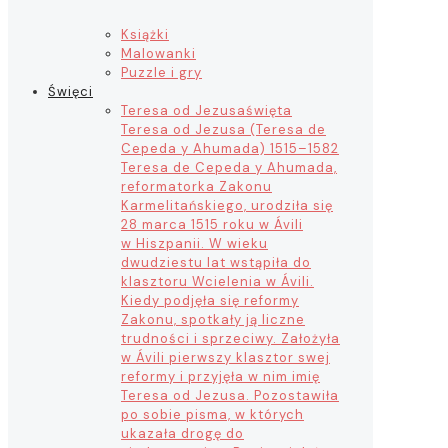
Książki
Malowanki
Puzzle i gry
Święci
Teresa od Jezusa
święta
Teresa od Jezusa (Teresa de
Cepeda y Ahumada) 1515–1582
Teresa de Cepeda y Ahumada,
reformatorka Zakonu
Karmelitańskiego, urodziła się
28 marca 1515 roku w Ávili
w Hiszpanii. W wieku
dwudziestu lat wstąpiła do
klasztoru Wcielenia w Ávili.
Kiedy podjęła się reformy
Zakonu, spotkały ją liczne
trudności i sprzeciwy. Założyła
w Ávili pierwszy klasztor swej
reformy i przyjęła w nim imię
Teresa od Jezusa. Pozostawiła
po sobie pisma, w których
ukazała drogę do