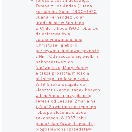
Teresa z Los Andes
święta
Teresa z Los Andes (Juana
Fernández Solar) 1900–1920
Juana Fernández Solar
urodziła się w Santiago
w Chile 13 lipca 1900 roku. Od
dzieciństwa była
zafascynowana osobą
Chrystusa i głęboko
przeżywała duchową łączność
z Nim. Odznaczała się wielkim
nabożeństwem do
Najświętszej Maryi Panny,
a także prostotą, miłością
bliźniego i radością życia.
W 1919 roku wstąpiła do
klasztoru karmelitanek bosych
w Los Andes i przyjęła imię
Teresa od Jezusa. Zmarła na
tyfus 12 kwietnia następnego
roku, po złożeniu ślubów
zakonnych. W 1987 roku
papież Jan Paweł II ogłosił ją
błogosławioną i przedstawił