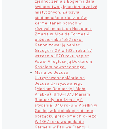
zjednoczenia z Bogiem i dała
świadectwo głębokich przeżyć
mistycznych. Założyła
siedemnaście klasztorów
karmelitanek bosych w
różnych miastach Hiszpanii.
Zmarła w Alba de Tormes 4
października 1582 roku.
Kanonizował ją papież
Grzegorz XV w 1622 roku. 27
września 1970 roku papież
Paweł VI ogłosił ją Doktorem
Kościoła powszechnego.
Maria od Jezusa
Ukrzyżowanego
Maria od
Jezusa Ukrzyżowanego
(Mariam Baouardy | Mała
Arabka) 1846–1878 Mariam
Baouardy urodziła się 5
stycznia 1846 roku w Abellin w
Galilei, w katolickiej rodzinie
obrządku greckomelchickiego.
W 1867 roku wstąpiła do
Karmelu w Pau we Francji i