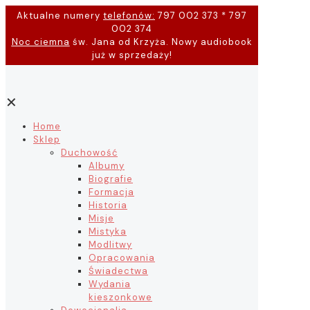
Aktualne numery
telefonów:
797 002 373 * 797
002 374
Noc ciemna
św. Jana od Krzyża. Nowy audiobook
już w sprzedaży!
✕
Home
Sklep
Duchowość
Albumy
Biografie
Formacja
Historia
Misje
Mistyka
Modlitwy
Opracowania
Świadectwa
Wydania
kieszonkowe