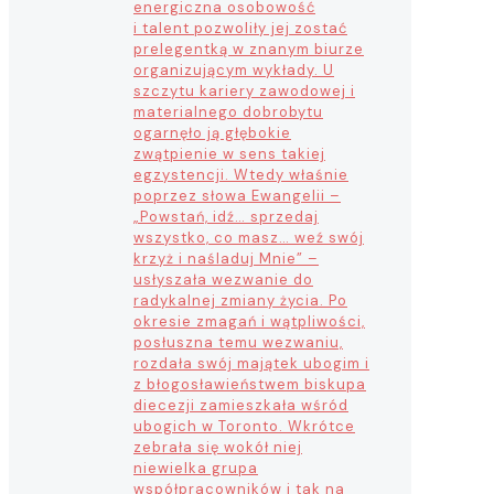
energiczna osobowość
i talent pozwoliły jej zostać
prelegentką w znanym biurze
organizującym wykłady. U
szczytu kariery zawodowej i
materialnego dobrobytu
ogarnęło ją głębokie
zwątpienie w sens takiej
egzystencji. Wtedy właśnie
poprzez słowa Ewangelii –
„Powstań, idź… sprzedaj
wszystko, co masz… weź swój
krzyż i naśladuj Mnie” –
usłyszała wezwanie do
radykalnej zmiany życia. Po
okresie zmagań i wątpliwości,
posłuszna temu wezwaniu,
rozdała swój majątek ubogim i
z błogosławieństwem biskupa
diecezji zamieszkała wśród
ubogich w Toronto. Wkrótce
zebrała się wokół niej
niewielka grupa
współpracowników i tak na