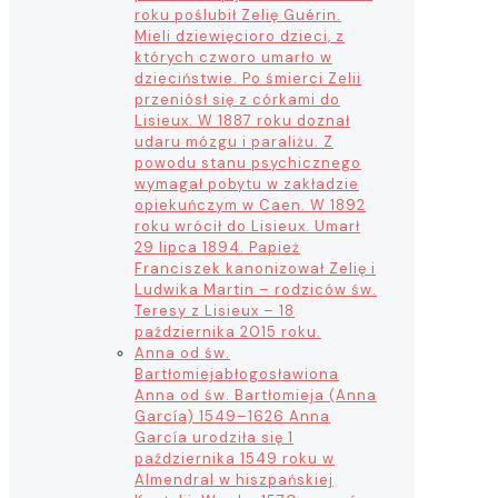
roku poślubił Zelię Guérin.
Mieli dziewięcioro dzieci, z
których czworo umarło w
dzieciństwie. Po śmierci Zelii
przeniósł się z córkami do
Lisieux. W 1887 roku doznał
udaru mózgu i paraliżu. Z
powodu stanu psychicznego
wymagał pobytu w zakładzie
opiekuńczym w Caen. W 1892
roku wrócił do Lisieux. Umarł
29 lipca 1894. Papież
Franciszek kanonizował Zelię i
Ludwika Martin – rodziców św.
Teresy z Lisieux – 18
października 2015 roku.
Anna od św.
Bartłomieja
błogosławiona
Anna od św. Bartłomieja (Anna
García) 1549–1626 Anna
García urodziła się 1
października 1549 roku w
Almendral w hiszpańskiej