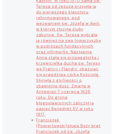
Kastylii. W roku 1570 sama św.
Teresa od Jezusa przyjęła ją
do pierwszego klasztoru
reformowanego, pod
wezwaniem św. Józefa w Awili,
w którym złożyła śluby
zakonne. Św. Teresa wybrała
ją również na swą towarzyszkę
w podróżach fundacyjnych
oraz infirmerkę. Następnie
Anna stała się propagatorką i
krzewicielką ducha św. Teresy
we Francji i Flandrii, okazując
się prawdziwą córką Kościoła.
Słynęła z gorliwości o
zbawienie dusz. Zmarła w
Antwerpii 7 czerwca 1626
roku. Do grona
błogosławionych zaliczył ją
papież Benedykt XV w roku
1917.
Franciszek
(Powiertowski)
sługa Boży brat
Franciszek od św. Józefa