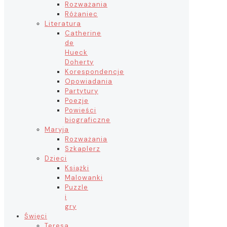
Rozważania
Różaniec
Literatura
Catherine
de
Hueck
Doherty
Korespondencje
Opowiadania
Partytury
Poezje
Powieści
biograficzne
Maryja
Rozważania
Szkaplerz
Dzieci
Książki
Malowanki
Puzzle
i
gry
Święci
Teresa