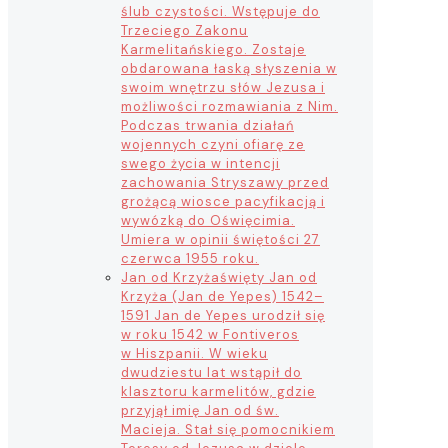
ślub czystości. Wstępuje do
Trzeciego Zakonu
Karmelitańskiego. Zostaje
obdarowana łaską słyszenia w
swoim wnętrzu słów Jezusa i
możliwości rozmawiania z Nim.
Podczas trwania działań
wojennych czyni ofiarę ze
swego życia w intencji
zachowania Stryszawy przed
grożącą wiosce pacyfikacją i
wywózką do Oświęcimia.
Umiera w opinii świętości 27
czerwca 1955 roku.
Jan od Krzyża
święty Jan od
Krzyża (Jan de Yepes) 1542–
1591 Jan de Yepes urodził się
w roku 1542 w Fontiveros
w Hiszpanii. W wieku
dwudziestu lat wstąpił do
klasztoru karmelitów, gdzie
przyjął imię Jan od św.
Macieja. Stał się pomocnikiem