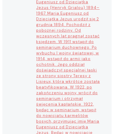
Eugeniusz od Dzieciątka
Jezus (Henryk Grialou) 1894–
1967 Maria Eugeniusz od
Dzieciątka Jezus urodził się 2
grudnia 1894. Pochodził z
pobożnej rodziny. Od
wczesnych lat pragnął zostać
księdzem. W 1911 wstąpił do
seminarium duchownego. Po
wybuchu I wojny światowej, w
1914, wstąpił do armii jako
ochotnik. Jego oddział
doświadczył specjalnej łaski
ze strony siostry Teresy z
Lisieux, która wkrótce została
beatyfikowana. W 1922, po
zakończeniu wojny, wrócił do
seminarium i otrzymał
święcenia kapłańskie. 1922,
będąc w seminarium, wstąpił
do nowicjatu karmelitów
bosych, przyjmując imię Maria
Eugeniusz od Dzieciątka
Jezus. Będąc w nowicjacie