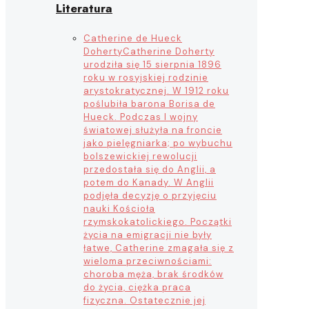
Literatura
Catherine de Hueck
Doherty
Catherine Doherty
urodziła się 15 sierpnia 1896
roku w rosyjskiej rodzinie
arystokratycznej. W 1912 roku
poślubiła barona Borisa de
Hueck. Podczas I wojny
światowej służyła na froncie
jako pielęgniarka; po wybuchu
bolszewickiej rewolucji
przedostała się do Anglii, a
potem do Kanady. W Anglii
podjęła decyzję o przyjęciu
nauki Kościoła
rzymskokatolickiego. Początki
życia na emigracji nie były
łatwe, Catherine zmagała się z
wieloma przeciwnościami:
choroba męża, brak środków
do życia, ciężka praca
fizyczna. Ostatecznie jej