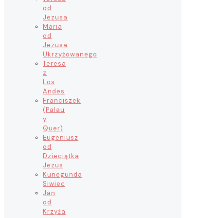
od
Jezusa
Maria
od
Jezusa
Ukrzyżowanego
Teresa
z
Los
Andes
Franciszek
(Palau
y
Quer)
Eugeniusz
od
Dzieciątka
Jezus
Kunegunda
Siwiec
Jan
od
Krzyża