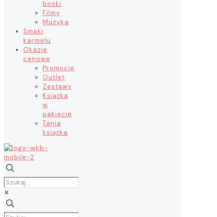
booki
Filmy
Muzyka
Smaki
karmelu
Okazje
cenowe
Promocje
Outlet
Zestawy
Książka
w
pakiecie
Tania
książka
✕