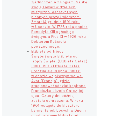
zjednoczenia z Bogiem. Naukę
swoją zawarł w dziełach
mistyczno-ascetycznych
pisanych prozą i wierszem.
Zmarł 14 grudnia 1591 roku
w Ubedzie. W 1726 roku papież
Benedykt XIII ogłosił go
świętym, a Pius XI w 1926 roku
Doktorem Kościoła
powszechnego.
Elżbieta od Trójcy
Świętej
święta Elżbieta od
Trójcy Świętej (Elżbieta Catez)
1880–1906 Elżbieta Catez
urodziła się 18 lipca 1880 r.
w obozie wojskowym we wsi
Avor (Francja), gdzie
stacjonował oddział kapitana
Franciszka Józefa Catez, jej
ojca. Cztery dni później
została ochrzczona. W roku
1901 wstąpiła do klasztoru
karmelitanek bosych w Dijon i
przybrała imię Elżbieta od