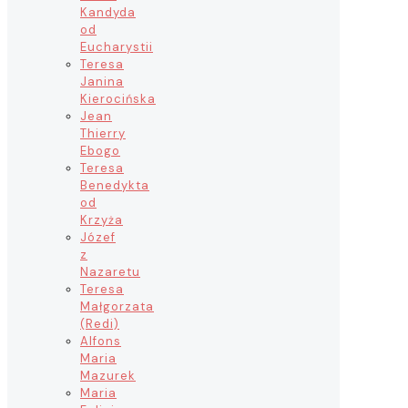
Kandyda
od
Eucharystii
Teresa
Janina
Kierocińska
Jean
Thierry
Ebogo
Teresa
Benedykta
od
Krzyża
Józef
z
Nazaretu
Teresa
Małgorzata
(Redi)
Alfons
Maria
Mazurek
Maria