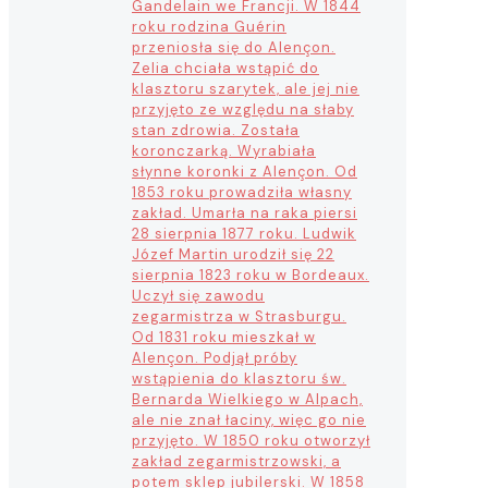
Gandelain we Francji. W 1844
roku rodzina Guérin
przeniosła się do Alençon.
Zelia chciała wstąpić do
klasztoru szarytek, ale jej nie
przyjęto ze względu na słaby
stan zdrowia. Została
koronczarką. Wyrabiała
słynne koronki z Alençon. Od
1853 roku prowadziła własny
zakład. Umarła na raka piersi
28 sierpnia 1877 roku. Ludwik
Józef Martin urodził się 22
sierpnia 1823 roku w Bordeaux.
Uczył się zawodu
zegarmistrza w Strasburgu.
Od 1831 roku mieszkał w
Alençon. Podjął próby
wstąpienia do klasztoru św.
Bernarda Wielkiego w Alpach,
ale nie znał łaciny, więc go nie
przyjęto. W 1850 roku otworzył
zakład zegarmistrzowski, a
potem sklep jubilerski. W 1858