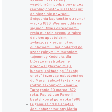
współbraćmi podpalony przez
rewolucjonistów klasztor i już
do niego nie powrócił.
Święcenia kapłańskie otrzymał
w roku 1836. Wiernie oddawał
się modlitwie i okresowemu
życiu pustelniczemu, a także
dziełom apostolskim,
zwłaszcza kierownictwu
duchowemu. Bóg obdarzył go
szczególnym umiłowaniem
tajemnicy Kościoła, dla
którego niestrudzenie
pracował głosząc misje
ludowe, zakładając “Szkołę
cnoty” i szerząc nabożeństwo
do Maryi. Założył także kilka
rodzin zakonnych. Zmarł w
Tarragonie 20 marca 1872
roku. Papież Jan Paweł II
beatyfikował go w roku 1988.
Eugeniusz od Dzieciątka
Jezus
błogosławiony Maria