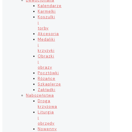
Dewocjonalia
Kalendarze
Karmelki
Koszulki
i
torby
Akcesoria
Medaliki
i
krzyżyki
Obrazki
i
obrazy
Pocztówki
Różańce
Szkaplerze
Zakładki
Nabożeństwa
Droga
krzyżowa
Liturgia
i
obrzędy
Nowenny