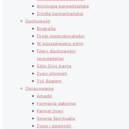
Antologia karmelitańska
Źródła karmelitańskie
Duchowość
Biografia
Drogi niedoskonałości
W poszukiwaniu pełni
Filary duchowości
terezjańskiej
Sólo Dios basta
Żywy płomień
Żyć Bogiem
Opracowania
Amado
Formacja zakonna
Karmel żywy
Itineria Spiritualia
Życie i świętość