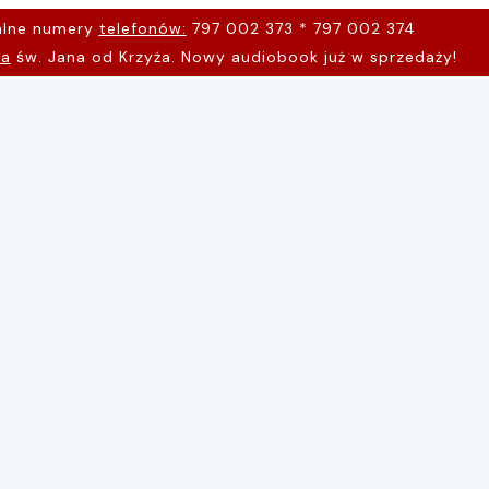
alne numery
telefonów:
797 002 373 * 797 002 374
na
św. Jana od Krzyża. Nowy audiobook już w sprzedaży!