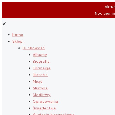
Aktu
Noc ciem
✕
Home
Sklep
Duchowość
Albumy
Biografie
Formacja
Historia
Misje
Mistyka
Modlitwy
Opracowania
Świadectwa
Wydania kieszonkowe