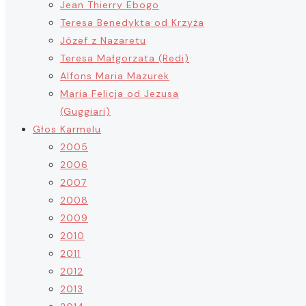
Jean Thierry Ebogo
Teresa Benedykta od Krzyża
Józef z Nazaretu
Teresa Małgorzata (Redi)
Alfons Maria Mazurek
Maria Felicja od Jezusa
(Guggiari)
Głos Karmelu
2005
2006
2007
2008
2009
2010
2011
2012
2013