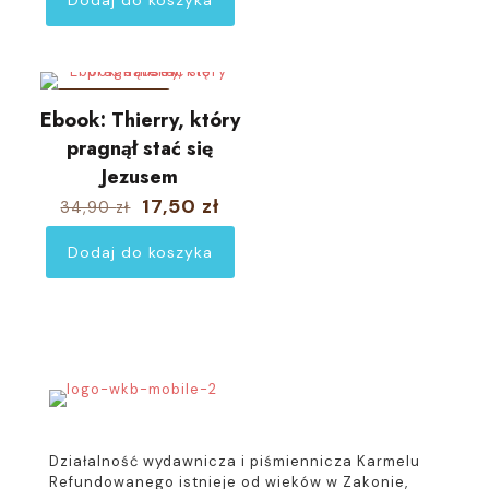
Dodaj do koszyka
44,90 zł.
24,50 zł.
W PROMOCJI
Ebook: Thierry, który
pragnął stać się
Jezusem
Pierwotna
Aktualna
17,50
zł
34,90
zł
cena
cena
wynosiła:
wynosi:
Dodaj do koszyka
34,90 zł.
17,50 zł.
Działalność wydawnicza i piśmiennicza Karmelu
Refundowanego istnieje od wieków w Zakonie,