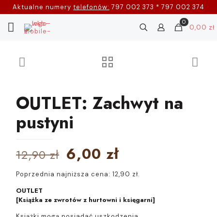
Aktualne numery
telefonów:
797 002 373 * 797 002 374
0
0,00 zł
OUTLET: Zachwyt na
pustyni
Pierwotna
Aktualna
6,00
zł
12,90
zł
cena
cena
Poprzednia najniższa cena:
12,90
zł
.
wynosiła:
wynosi:
OUTLET
12,90 zł.
6,00 zł.
[Książka ze zwrotów z hurtowni i księgarni]
Książki mogą posiadać uszkodzenia