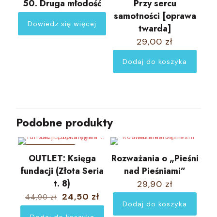
50. Druga młodość
Przy sercu
samotności [oprawa
Dowiedz się więcej
twarda]
29,00
zł
Dodaj do koszyka
Podobne produkty
W PROMOCJI
OUTLET: Księga
Rozważania o „Pieśni
fundacji (Złota Seria
nad Pieśniami”
t. 8)
29,90
zł
Pierwotna
Aktualna
24,50
zł
44,90
zł
cena
cena
Dodaj do koszyka
wynosiła:
wynosi: