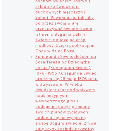
osobom świeckim. Instytut
składa ze świeckich i
duchownych mężczyzn i
kobiet. Powołani zostali, aby
po przez swoją wiarę
przekazywać świadectwo o
istnieniu Boga na całym
świecie, nauczając dróg
modlitwy. Dzięki publikacjom
Chcę widzieć Boga,…
Kunegunda Siwiec
służebnica
Boża Teresa od Dzieciątka
Jezus (Kunegunda Siwiec)
1876–1955 Kunegunda Siwiec
urodziła się 28 maja 1876 roku
w Stryszawie. W wieku
dwudziestu lat pod wpływem
nauk misyjnych i
wewnętrznego głosu
podejmuje decyzję zmiany
swoich planów życiowych i
oddania się na wyłączną
służbę Bogu w świecie. Zrywa
zaręczyny i składa prywatny