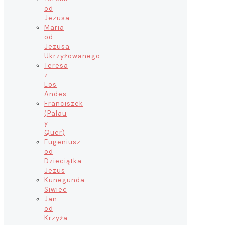
od
Jezusa
Maria
od
Jezusa
Ukrzyżowanego
Teresa
z
Los
Andes
Franciszek
(Palau
y
Quer)
Eugeniusz
od
Dzieciątka
Jezus
Kunegunda
Siwiec
Jan
od
Krzyża