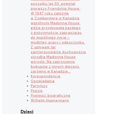
początku lat 30. powstał
pierwszy Friendship House.
W 1947 roku założyła
w Combermere w Kanadzie
wspólnotę Madonna House,
gdzie przyjmowała każdego
z gościnnością, zapraszając
do wspólnego życia –
modlitwy, pracy i odpoczynku.
Z upływem lat
zainteresowanie duchowością
ośrodka Madonna House
wzrosło. Na zaproszenie
biskupów z innych diecezji,
zarówno w Kanadzie…
Korespondencje
Opowiadania
Partytury
Poezje
Powieści biograficzne
Wilhelm Hüenermann
Dzieci