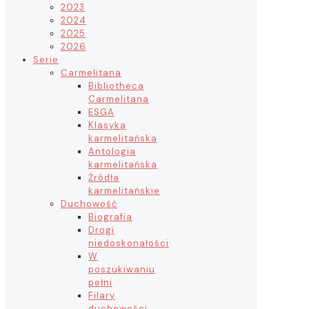
2023
2024
2025
2026
Serie
Carmelitana
Bibliotheca
Carmelitana
ESGA
Klasyka
karmelitańska
Antologia
karmelitańska
Źródła
karmelitańskie
Duchowość
Biografia
Drogi
niedoskonałości
W
poszukiwaniu
pełni
Filary
duchowości