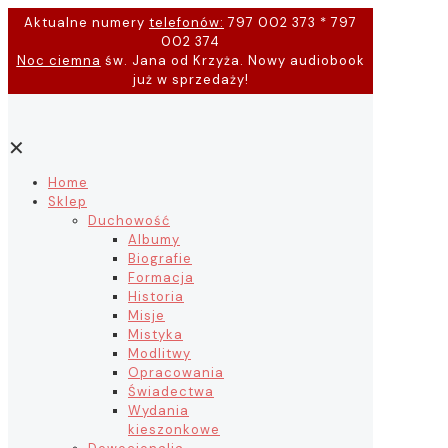
Aktualne numery
telefonów:
797 002 373 * 797
002 374
Noc ciemna
św. Jana od Krzyża. Nowy audiobook
już w sprzedaży!
✕
Home
Sklep
Duchowość
Albumy
Biografie
Formacja
Historia
Misje
Mistyka
Modlitwy
Opracowania
Świadectwa
Wydania
kieszonkowe