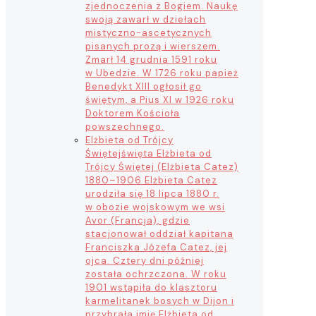
zjednoczenia z Bogiem. Naukę
swoją zawarł w dziełach
mistyczno-ascetycznych
pisanych prozą i wierszem.
Zmarł 14 grudnia 1591 roku
w Ubedzie. W 1726 roku papież
Benedykt XIII ogłosił go
świętym, a Pius XI w 1926 roku
Doktorem Kościoła
powszechnego.
Elżbieta od Trójcy
Świętej
święta Elżbieta od
Trójcy Świętej (Elżbieta Catez)
1880–1906 Elżbieta Catez
urodziła się 18 lipca 1880 r.
w obozie wojskowym we wsi
Avor (Francja), gdzie
stacjonował oddział kapitana
Franciszka Józefa Catez, jej
ojca. Cztery dni później
została ochrzczona. W roku
1901 wstąpiła do klasztoru
karmelitanek bosych w Dijon i
przybrała imię Elżbieta od