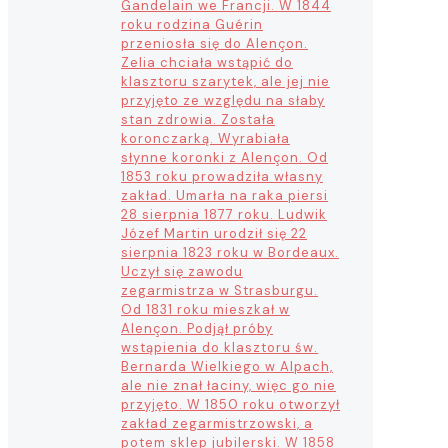
Gandelain we Francji. W 1844
roku rodzina Guérin
przeniosła się do Alençon.
Zelia chciała wstąpić do
klasztoru szarytek, ale jej nie
przyjęto ze względu na słaby
stan zdrowia. Została
koronczarką. Wyrabiała
słynne koronki z Alençon. Od
1853 roku prowadziła własny
zakład. Umarła na raka piersi
28 sierpnia 1877 roku. Ludwik
Józef Martin urodził się 22
sierpnia 1823 roku w Bordeaux.
Uczył się zawodu
zegarmistrza w Strasburgu.
Od 1831 roku mieszkał w
Alençon. Podjął próby
wstąpienia do klasztoru św.
Bernarda Wielkiego w Alpach,
ale nie znał łaciny, więc go nie
przyjęto. W 1850 roku otworzył
zakład zegarmistrzowski, a
potem sklep jubilerski. W 1858