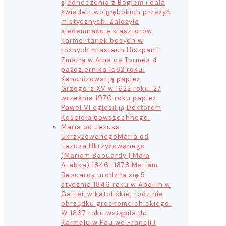
zjednoczenia z Bogiem i dała
świadectwo głębokich przeżyć
mistycznych. Założyła
siedemnaście klasztorów
karmelitanek bosych w
różnych miastach Hiszpanii.
Zmarła w Alba de Tormes 4
października 1582 roku.
Kanonizował ją papież
Grzegorz XV w 1622 roku. 27
września 1970 roku papież
Paweł VI ogłosił ją Doktorem
Kościoła powszechnego.
Maria od Jezusa
Ukrzyżowanego
Maria od
Jezusa Ukrzyżowanego
(Mariam Baouardy | Mała
Arabka) 1846–1878 Mariam
Baouardy urodziła się 5
stycznia 1846 roku w Abellin w
Galilei, w katolickiej rodzinie
obrządku greckomelchickiego.
W 1867 roku wstąpiła do
Karmelu w Pau we Francji i