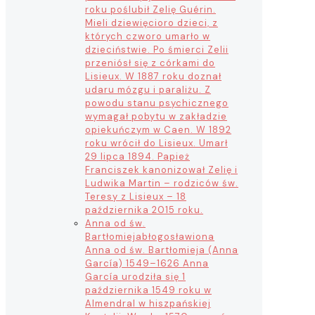
roku poślubił Zelię Guérin.
Mieli dziewięcioro dzieci, z
których czworo umarło w
dzieciństwie. Po śmierci Zelii
przeniósł się z córkami do
Lisieux. W 1887 roku doznał
udaru mózgu i paraliżu. Z
powodu stanu psychicznego
wymagał pobytu w zakładzie
opiekuńczym w Caen. W 1892
roku wrócił do Lisieux. Umarł
29 lipca 1894. Papież
Franciszek kanonizował Zelię i
Ludwika Martin – rodziców św.
Teresy z Lisieux – 18
października 2015 roku.
Anna od św.
Bartłomieja
błogosławiona
Anna od św. Bartłomieja (Anna
García) 1549–1626 Anna
García urodziła się 1
października 1549 roku w
Almendral w hiszpańskiej