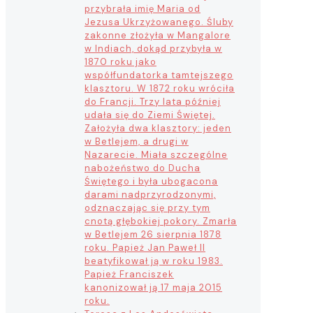
przybrała imię Maria od
Jezusa Ukrzyżowanego. Śluby
zakonne złożyła w Mangalore
w Indiach, dokąd przybyła w
1870 roku jako
współfundatorka tamtejszego
klasztoru. W 1872 roku wróciła
do Francji. Trzy lata później
udała się do Ziemi Świętej.
Założyła dwa klasztory: jeden
w Betlejem, a drugi w
Nazarecie. Miała szczególne
nabożeństwo do Ducha
Świętego i była ubogacona
darami nadprzyrodzonymi,
odznaczając się przy tym
cnotą głębokiej pokory. Zmarła
w Betlejem 26 sierpnia 1878
roku. Papież Jan Paweł II
beatyfikował ją w roku 1983.
Papież Franciszek
kanonizował ją 17 maja 2015
roku.