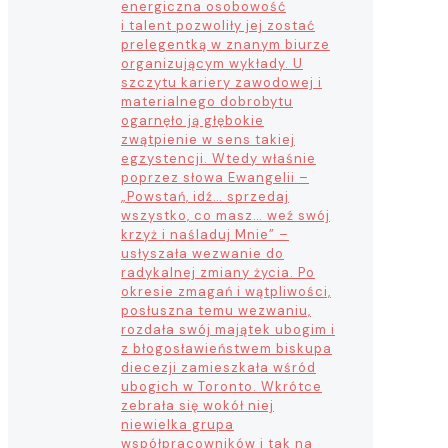
energiczna osobowość
i talent pozwoliły jej zostać
prelegentką w znanym biurze
organizującym wykłady. U
szczytu kariery zawodowej i
materialnego dobrobytu
ogarnęło ją głębokie
zwątpienie w sens takiej
egzystencji. Wtedy właśnie
poprzez słowa Ewangelii –
„Powstań, idź… sprzedaj
wszystko, co masz… weź swój
krzyż i naśladuj Mnie” –
usłyszała wezwanie do
radykalnej zmiany życia. Po
okresie zmagań i wątpliwości,
posłuszna temu wezwaniu,
rozdała swój majątek ubogim i
z błogosławieństwem biskupa
diecezji zamieszkała wśród
ubogich w Toronto. Wkrótce
zebrała się wokół niej
niewielka grupa
współpracowników i tak na