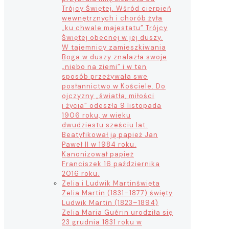
Trójcy Świętej. Wśród cierpień
wewnętrznych i chorób żyła
„ku chwale majestatu” Trójcy
Świętej obecnej w jej duszy.
W tajemnicy zamieszkiwania
Boga w duszy znalazła swoje
„niebo na ziemi” i w ten
sposób przeżywała swe
posłannictwo w Kościele. Do
ojczyzny „światła, miłości
i życia” odeszła 9 listopada
1906 roku, w wieku
dwudziestu sześciu lat.
Beatyfikował ją papież Jan
Paweł II w 1984 roku.
Kanonizował papież
Franciszek 16 października
2016 roku.
Zelia i Ludwik Martin
święta
Zelia Martin (1831–1877) święty
Ludwik Martin (1823–1894)
Zelia Maria Guérin urodziła się
23 grudnia 1831 roku w