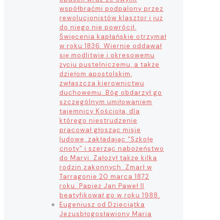
współbraćmi podpalony przez
rewolucjonistów klasztor i już
do niego nie powrócił.
Święcenia kapłańskie otrzymał
w roku 1836. Wiernie oddawał
się modlitwie i okresowemu
życiu pustelniczemu, a także
dziełom apostolskim,
zwłaszcza kierownictwu
duchowemu. Bóg obdarzył go
szczególnym umiłowaniem
tajemnicy Kościoła, dla
którego niestrudzenie
pracował głosząc misje
ludowe, zakładając “Szkołę
cnoty” i szerząc nabożeństwo
do Maryi. Założył także kilka
rodzin zakonnych. Zmarł w
Tarragonie 20 marca 1872
roku. Papież Jan Paweł II
beatyfikował go w roku 1988.
Eugeniusz od Dzieciątka
Jezus
błogosławiony Maria