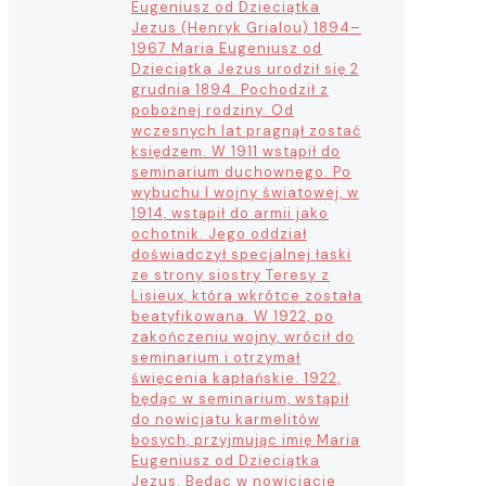
Eugeniusz od Dzieciątka
Jezus (Henryk Grialou) 1894–
1967 Maria Eugeniusz od
Dzieciątka Jezus urodził się 2
grudnia 1894. Pochodził z
pobożnej rodziny. Od
wczesnych lat pragnął zostać
księdzem. W 1911 wstąpił do
seminarium duchownego. Po
wybuchu I wojny światowej, w
1914, wstąpił do armii jako
ochotnik. Jego oddział
doświadczył specjalnej łaski
ze strony siostry Teresy z
Lisieux, która wkrótce została
beatyfikowana. W 1922, po
zakończeniu wojny, wrócił do
seminarium i otrzymał
święcenia kapłańskie. 1922,
będąc w seminarium, wstąpił
do nowicjatu karmelitów
bosych, przyjmując imię Maria
Eugeniusz od Dzieciątka
Jezus. Będąc w nowicjacie