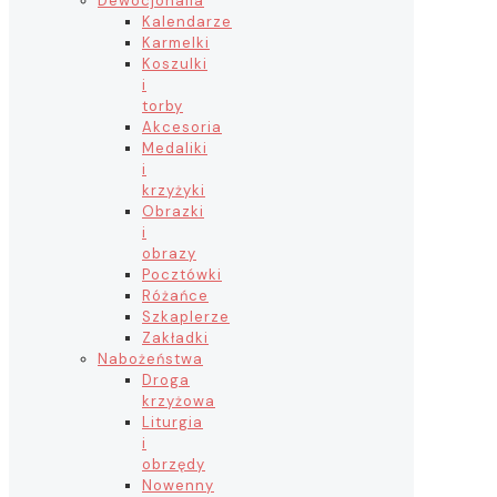
Dewocjonalia
Kalendarze
Karmelki
Koszulki
i
torby
Akcesoria
Medaliki
i
krzyżyki
Obrazki
i
obrazy
Pocztówki
Różańce
Szkaplerze
Zakładki
Nabożeństwa
Droga
krzyżowa
Liturgia
i
obrzędy
Nowenny