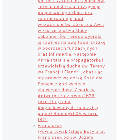
Kastylii. W roku 1570 sama św.
Teresa od Jezusa przyjęła ją
do pierwszego klasztoru
reformowanego, pod
wezwaniem św. Józefa w Awili,
w którym złożyła śluby
zakonne. Św. Teresa wybrała
ją również na swą towarzyszkę
w podróżach fundacyjnych
oraz infirmerkę. Następnie
Anna stała się propagatorką i
krzewicielką ducha św. Teresy
we Francji i Flandrii, okazując
się prawdziwą córką Kościoła.
Słynęła z gorliwości o
zbawienie dusz. Zmarła w
Antwerpii 7 czerwca 1626
roku. Do grona
błogosławionych zaliczył ją
papież Benedykt XV w roku
1917.
Franciszek
(Powiertowski)
sługa Boży brat
Franciszek od św. Józefa