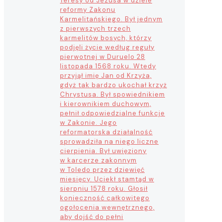
Teresy od Jezusa w dziele
reformy Zakonu
Karmelitańskiego. Był jednym
z pierwszych trzech
karmelitów bosych, którzy
podjęli życie według reguły
pierwotnej w Duruelo 28
listopada 1568 roku. Wtedy
przyjął imię Jan od Krzyża,
gdyż tak bardzo ukochał krzyż
Chrystusa. Był spowiednikiem
i kierownikiem duchowym,
pełnił odpowiedzialne funkcje
w Zakonie. Jego
reformatorska działalność
sprowadziła na niego liczne
cierpienia. Był uwięziony
w karcerze zakonnym
w Toledo przez dziewięć
miesięcy. Uciekł stamtąd w
sierpniu 1578 roku. Głosił
konieczność całkowitego
ogołocenia wewnętrznego,
aby dojść do pełni