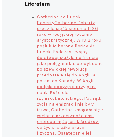
Literatura
Catherine de Hueck
Doherty
Catherine Doherty
urodziła się 15 sierpnia 1896
roku w rosyjskiej rodzinie
arystokratycznej. W 1912 roku
poślubiła barona Borisa de
Hueck. Podczas I wojny
światowej służyła na froncie
jako pielęgniarka; po wybuchu
bolszewickiej rewolucji
przedostała się do Anglii, a
potem do Kanady. W Anglii
podjęła decyzję o przyjęciu
nauki Kościoła
rzymskokatolickiego. Początki
życia na emigracji nie były
łatwe, Catherine zmagała się z
wieloma przeciwnościami:
choroba męża, brak środków
do życia, ciężka praca
fizyczna. Ostatecznie jej