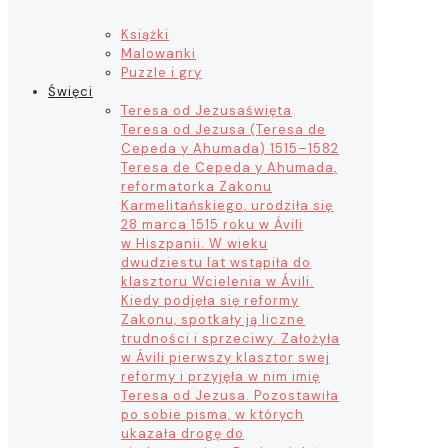
Książki
Malowanki
Puzzle i gry
Święci
Teresa od Jezusa
święta
Teresa od Jezusa (Teresa de
Cepeda y Ahumada) 1515–1582
Teresa de Cepeda y Ahumada,
reformatorka Zakonu
Karmelitańskiego, urodziła się
28 marca 1515 roku w Ávili
w Hiszpanii. W wieku
dwudziestu lat wstąpiła do
klasztoru Wcielenia w Ávili.
Kiedy podjęła się reformy
Zakonu, spotkały ją liczne
trudności i sprzeciwy. Założyła
w Ávili pierwszy klasztor swej
reformy i przyjęła w nim imię
Teresa od Jezusa. Pozostawiła
po sobie pisma, w których
ukazała drogę do