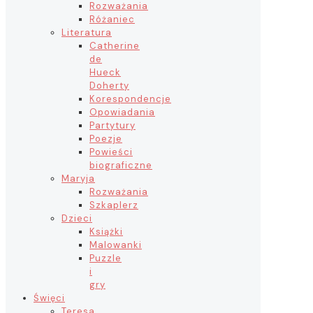
Rozważania
Różaniec
Literatura
Catherine
de
Hueck
Doherty
Korespondencje
Opowiadania
Partytury
Poezje
Powieści
biograficzne
Maryja
Rozważania
Szkaplerz
Dzieci
Książki
Malowanki
Puzzle
i
gry
Święci
Teresa