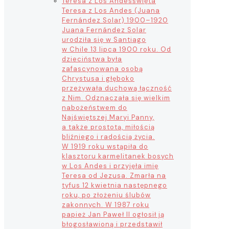
Teresa z Los Andes
święta
Teresa z Los Andes (Juana
Fernández Solar) 1900–1920
Juana Fernández Solar
urodziła się w Santiago
w Chile 13 lipca 1900 roku. Od
dzieciństwa była
zafascynowana osobą
Chrystusa i głęboko
przeżywała duchową łączność
z Nim. Odznaczała się wielkim
nabożeństwem do
Najświętszej Maryi Panny,
a także prostotą, miłością
bliźniego i radością życia.
W 1919 roku wstąpiła do
klasztoru karmelitanek bosych
w Los Andes i przyjęła imię
Teresa od Jezusa. Zmarła na
tyfus 12 kwietnia następnego
roku, po złożeniu ślubów
zakonnych. W 1987 roku
papież Jan Paweł II ogłosił ją
błogosławioną i przedstawił