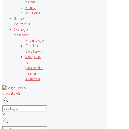
booki
Filmy
Muzyka
Smaki
karmelu
Okazje
cenowe
Promocje
Outlet
Zestawy
Książka
w
pakiecie
Tania
książka
✕