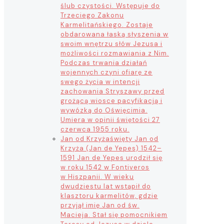
ślub czystości. Wstępuje do
Trzeciego Zakonu
Karmelitańskiego. Zostaje
obdarowana łaską słyszenia w
swoim wnętrzu słów Jezusa i
możliwości rozmawiania z Nim.
Podczas trwania działań
wojennych czyni ofiarę ze
swego życia w intencji
zachowania Stryszawy przed
grożącą wiosce pacyfikacją i
wywózką do Oświęcimia.
Umiera w opinii świętości 27
czerwca 1955 roku.
Jan od Krzyża
święty Jan od
Krzyża (Jan de Yepes) 1542–
1591 Jan de Yepes urodził się
w roku 1542 w Fontiveros
w Hiszpanii. W wieku
dwudziestu lat wstąpił do
klasztoru karmelitów, gdzie
przyjął imię Jan od św.
Macieja. Stał się pomocnikiem