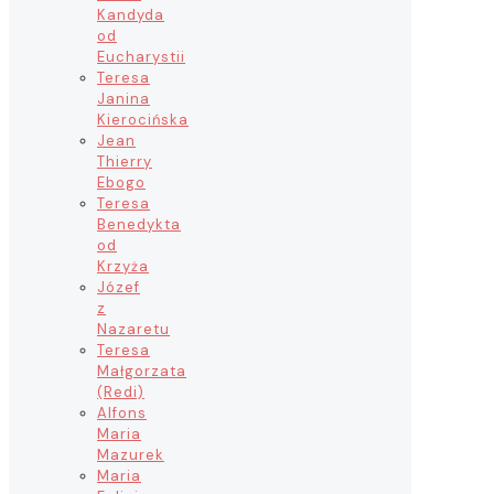
Kandyda
od
Eucharystii
Teresa
Janina
Kierocińska
Jean
Thierry
Ebogo
Teresa
Benedykta
od
Krzyża
Józef
z
Nazaretu
Teresa
Małgorzata
(Redi)
Alfons
Maria
Mazurek
Maria