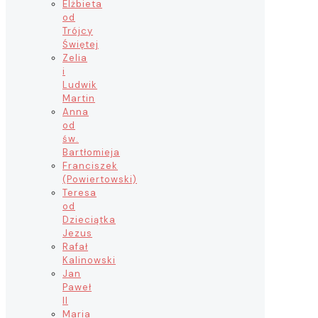
Elżbieta
od
Trójcy
Świętej
Zelia
i
Ludwik
Martin
Anna
od
św.
Bartłomieja
Franciszek
(Powiertowski)
Teresa
od
Dzieciątka
Jezus
Rafał
Kalinowski
Jan
Paweł
II
Maria