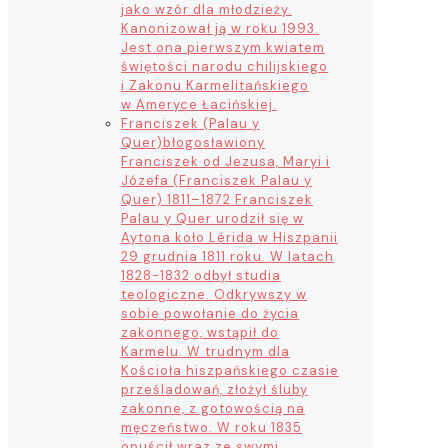
jako wzór dla młodzieży.
Kanonizował ją w roku 1993.
Jest ona pierwszym kwiatem
świętości narodu chilijskiego
i Zakonu Karmelitańskiego
w Ameryce Łacińskiej.
Franciszek (Palau y
Quer)
błogosławiony
Franciszek od Jezusa, Maryi i
Józefa (Franciszek Palau y
Quer) 1811–1872 Franciszek
Palau y Quer urodził się w
Aytona koło Lérida w Hiszpanii
29 grudnia 1811 roku. W latach
1828-1832 odbył studia
teologiczne. Odkrywszy w
sobie powołanie do życia
zakonnego, wstąpił do
Karmelu. W trudnym dla
Kościoła hiszpańskiego czasie
prześladowań, złożył śluby
zakonne, z gotowością na
męczeństwo. W roku 1835
opuścił wraz ze swymi