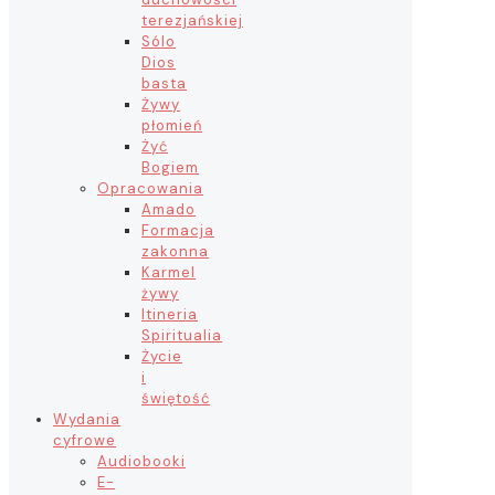
terezjańskiej
Sólo
Dios
basta
Żywy
płomień
Żyć
Bogiem
Opracowania
Amado
Formacja
zakonna
Karmel
żywy
Itineria
Spiritualia
Życie
i
świętość
Wydania
cyfrowe
Audiobooki
E-