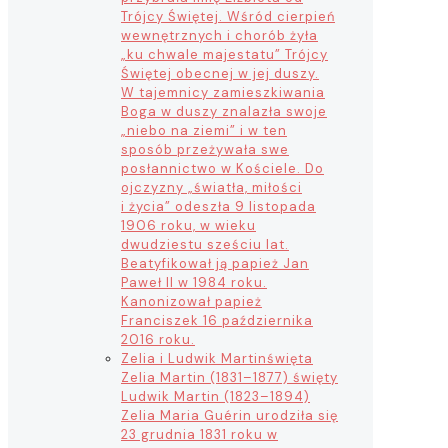
Trójcy Świętej. Wśród cierpień
wewnętrznych i chorób żyła
„ku chwale majestatu” Trójcy
Świętej obecnej w jej duszy.
W tajemnicy zamieszkiwania
Boga w duszy znalazła swoje
„niebo na ziemi” i w ten
sposób przeżywała swe
posłannictwo w Kościele. Do
ojczyzny „światła, miłości
i życia” odeszła 9 listopada
1906 roku, w wieku
dwudziestu sześciu lat.
Beatyfikował ją papież Jan
Paweł II w 1984 roku.
Kanonizował papież
Franciszek 16 października
2016 roku.
Zelia i Ludwik Martin
święta
Zelia Martin (1831–1877) święty
Ludwik Martin (1823–1894)
Zelia Maria Guérin urodziła się
23 grudnia 1831 roku w