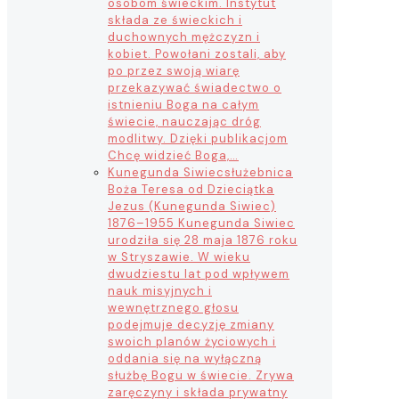
osobom świeckim. Instytut
składa ze świeckich i
duchownych mężczyzn i
kobiet. Powołani zostali, aby
po przez swoją wiarę
przekazywać świadectwo o
istnieniu Boga na całym
świecie, nauczając dróg
modlitwy. Dzięki publikacjom
Chcę widzieć Boga,…
Kunegunda Siwiec
służebnica
Boża Teresa od Dzieciątka
Jezus (Kunegunda Siwiec)
1876–1955 Kunegunda Siwiec
urodziła się 28 maja 1876 roku
w Stryszawie. W wieku
dwudziestu lat pod wpływem
nauk misyjnych i
wewnętrznego głosu
podejmuje decyzję zmiany
swoich planów życiowych i
oddania się na wyłączną
służbę Bogu w świecie. Zrywa
zaręczyny i składa prywatny