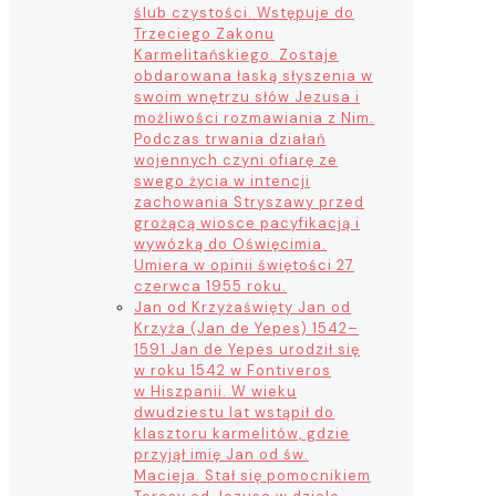
ślub czystości. Wstępuje do
Trzeciego Zakonu
Karmelitańskiego. Zostaje
obdarowana łaską słyszenia w
swoim wnętrzu słów Jezusa i
możliwości rozmawiania z Nim.
Podczas trwania działań
wojennych czyni ofiarę ze
swego życia w intencji
zachowania Stryszawy przed
grożącą wiosce pacyfikacją i
wywózką do Oświęcimia.
Umiera w opinii świętości 27
czerwca 1955 roku.
Jan od Krzyża
święty Jan od
Krzyża (Jan de Yepes) 1542–
1591 Jan de Yepes urodził się
w roku 1542 w Fontiveros
w Hiszpanii. W wieku
dwudziestu lat wstąpił do
klasztoru karmelitów, gdzie
przyjął imię Jan od św.
Macieja. Stał się pomocnikiem