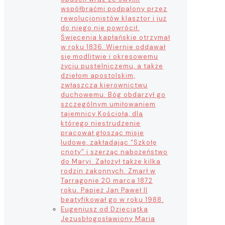
współbraćmi podpalony przez
rewolucjonistów klasztor i już
do niego nie powrócił.
Święcenia kapłańskie otrzymał
w roku 1836. Wiernie oddawał
się modlitwie i okresowemu
życiu pustelniczemu, a także
dziełom apostolskim,
zwłaszcza kierownictwu
duchowemu. Bóg obdarzył go
szczególnym umiłowaniem
tajemnicy Kościoła, dla
którego niestrudzenie
pracował głosząc misje
ludowe, zakładając “Szkołę
cnoty” i szerząc nabożeństwo
do Maryi. Założył także kilka
rodzin zakonnych. Zmarł w
Tarragonie 20 marca 1872
roku. Papież Jan Paweł II
beatyfikował go w roku 1988.
Eugeniusz od Dzieciątka
Jezus
błogosławiony Maria