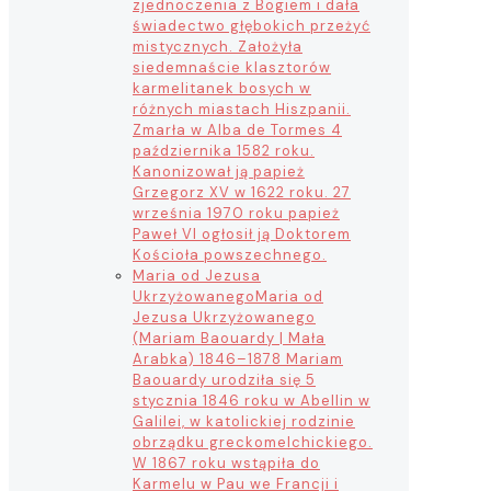
zjednoczenia z Bogiem i dała
świadectwo głębokich przeżyć
mistycznych. Założyła
siedemnaście klasztorów
karmelitanek bosych w
różnych miastach Hiszpanii.
Zmarła w Alba de Tormes 4
października 1582 roku.
Kanonizował ją papież
Grzegorz XV w 1622 roku. 27
września 1970 roku papież
Paweł VI ogłosił ją Doktorem
Kościoła powszechnego.
Maria od Jezusa
Ukrzyżowanego
Maria od
Jezusa Ukrzyżowanego
(Mariam Baouardy | Mała
Arabka) 1846–1878 Mariam
Baouardy urodziła się 5
stycznia 1846 roku w Abellin w
Galilei, w katolickiej rodzinie
obrządku greckomelchickiego.
W 1867 roku wstąpiła do
Karmelu w Pau we Francji i