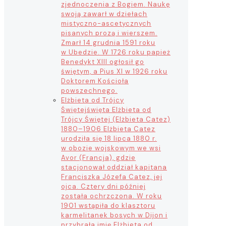
zjednoczenia z Bogiem. Naukę
swoją zawarł w dziełach
mistyczno-ascetycznych
pisanych prozą i wierszem.
Zmarł 14 grudnia 1591 roku
w Ubedzie. W 1726 roku papież
Benedykt XIII ogłosił go
świętym, a Pius XI w 1926 roku
Doktorem Kościoła
powszechnego.
Elżbieta od Trójcy
Świętej
święta Elżbieta od
Trójcy Świętej (Elżbieta Catez)
1880–1906 Elżbieta Catez
urodziła się 18 lipca 1880 r.
w obozie wojskowym we wsi
Avor (Francja), gdzie
stacjonował oddział kapitana
Franciszka Józefa Catez, jej
ojca. Cztery dni później
została ochrzczona. W roku
1901 wstąpiła do klasztoru
karmelitanek bosych w Dijon i
przybrała imię Elżbieta od