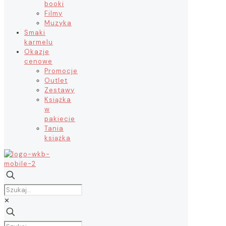
booki
Filmy
Muzyka
Smaki
karmelu
Okazje
cenowe
Promocje
Outlet
Zestawy
Książka
w
pakiecie
Tania
książka
✕