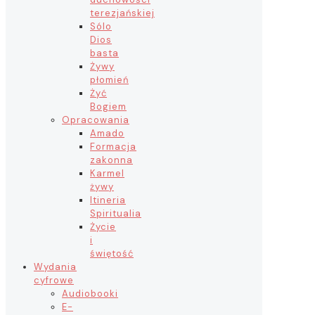
terezjańskiej
Sólo
Dios
basta
Żywy
płomień
Żyć
Bogiem
Opracowania
Amado
Formacja
zakonna
Karmel
żywy
Itineria
Spiritualia
Życie
i
świętość
Wydania
cyfrowe
Audiobooki
E-