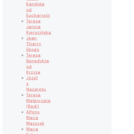
Kandyda
od
Eucharystii
Teresa
Janina
Kierocińska
Jean
Thierry
Ebogo
Teresa
Benedykta
od
Krzyża
Józef
z
Nazaretu
Teresa
Małgorzata
(Redi)
Alfons
Maria
Mazurek
Maria