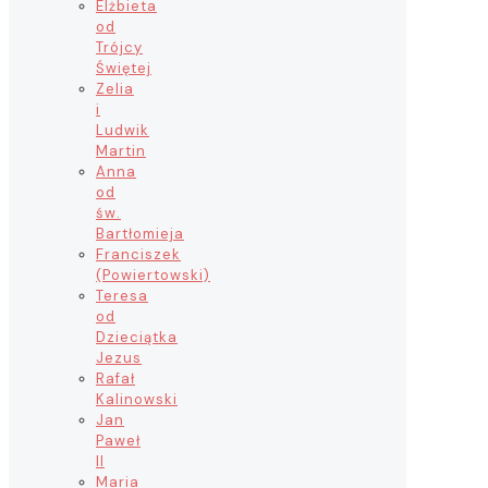
Elżbieta
od
Trójcy
Świętej
Zelia
i
Ludwik
Martin
Anna
od
św.
Bartłomieja
Franciszek
(Powiertowski)
Teresa
od
Dzieciątka
Jezus
Rafał
Kalinowski
Jan
Paweł
II
Maria