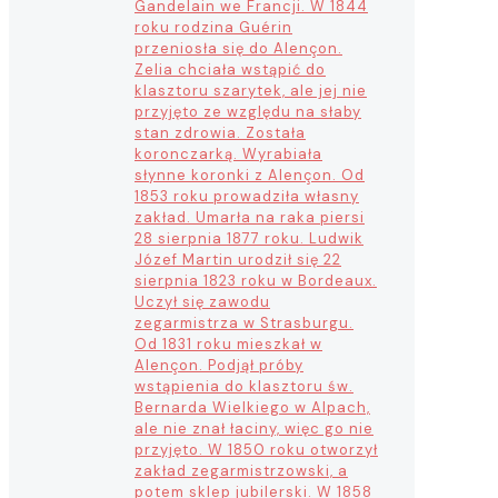
Gandelain we Francji. W 1844
roku rodzina Guérin
przeniosła się do Alençon.
Zelia chciała wstąpić do
klasztoru szarytek, ale jej nie
przyjęto ze względu na słaby
stan zdrowia. Została
koronczarką. Wyrabiała
słynne koronki z Alençon. Od
1853 roku prowadziła własny
zakład. Umarła na raka piersi
28 sierpnia 1877 roku. Ludwik
Józef Martin urodził się 22
sierpnia 1823 roku w Bordeaux.
Uczył się zawodu
zegarmistrza w Strasburgu.
Od 1831 roku mieszkał w
Alençon. Podjął próby
wstąpienia do klasztoru św.
Bernarda Wielkiego w Alpach,
ale nie znał łaciny, więc go nie
przyjęto. W 1850 roku otworzył
zakład zegarmistrzowski, a
potem sklep jubilerski. W 1858