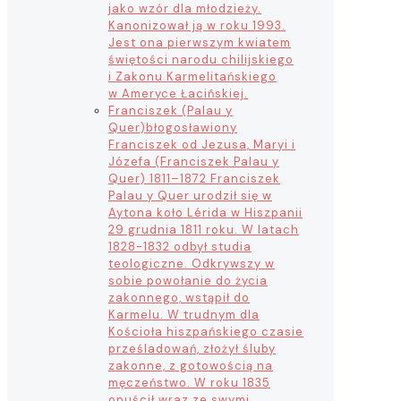
jako wzór dla młodzieży.
Kanonizował ją w roku 1993.
Jest ona pierwszym kwiatem
świętości narodu chilijskiego
i Zakonu Karmelitańskiego
w Ameryce Łacińskiej.
Franciszek (Palau y
Quer)
błogosławiony
Franciszek od Jezusa, Maryi i
Józefa (Franciszek Palau y
Quer) 1811–1872 Franciszek
Palau y Quer urodził się w
Aytona koło Lérida w Hiszpanii
29 grudnia 1811 roku. W latach
1828-1832 odbył studia
teologiczne. Odkrywszy w
sobie powołanie do życia
zakonnego, wstąpił do
Karmelu. W trudnym dla
Kościoła hiszpańskiego czasie
prześladowań, złożył śluby
zakonne, z gotowością na
męczeństwo. W roku 1835
opuścił wraz ze swymi