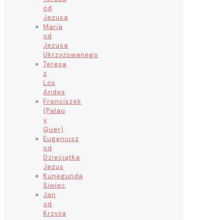
od
Jezusa
Maria
od
Jezusa
Ukrzyżowanego
Teresa
z
Los
Andes
Franciszek
(Palau
y
Quer)
Eugeniusz
od
Dzieciątka
Jezus
Kunegunda
Siwiec
Jan
od
Krzyża