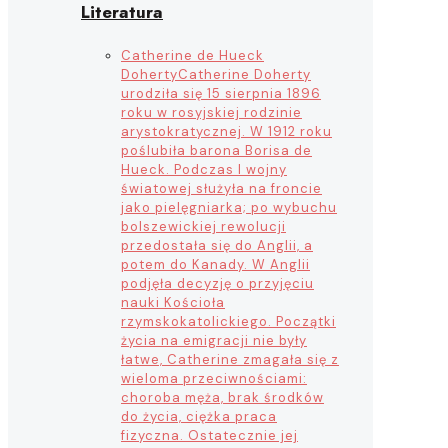
Literatura
Catherine de Hueck
Doherty
Catherine Doherty
urodziła się 15 sierpnia 1896
roku w rosyjskiej rodzinie
arystokratycznej. W 1912 roku
poślubiła barona Borisa de
Hueck. Podczas I wojny
światowej służyła na froncie
jako pielęgniarka; po wybuchu
bolszewickiej rewolucji
przedostała się do Anglii, a
potem do Kanady. W Anglii
podjęła decyzję o przyjęciu
nauki Kościoła
rzymskokatolickiego. Początki
życia na emigracji nie były
łatwe, Catherine zmagała się z
wieloma przeciwnościami:
choroba męża, brak środków
do życia, ciężka praca
fizyczna. Ostatecznie jej