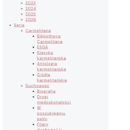
2023
2024
2025
2026
Serie
Carmelitana
Bibliotheca
Carmelitana
ESGA
Klasyka
karmelitańska
Antologia
karmelitańska
Źródła
karmelitańskie
Duchowość
Biografia
Drogi
niedoskonałości
W
poszukiwaniu
pełni
Filary
duchowości