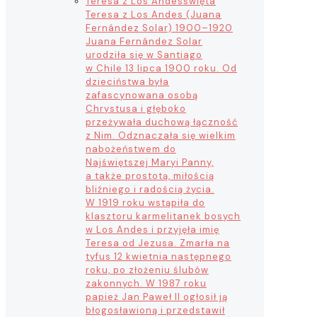
Teresa z Los Andes
święta
Teresa z Los Andes (Juana
Fernández Solar) 1900–1920
Juana Fernández Solar
urodziła się w Santiago
w Chile 13 lipca 1900 roku. Od
dzieciństwa była
zafascynowana osobą
Chrystusa i głęboko
przeżywała duchową łączność
z Nim. Odznaczała się wielkim
nabożeństwem do
Najświętszej Maryi Panny,
a także prostotą, miłością
bliźniego i radością życia.
W 1919 roku wstąpiła do
klasztoru karmelitanek bosych
w Los Andes i przyjęła imię
Teresa od Jezusa. Zmarła na
tyfus 12 kwietnia następnego
roku, po złożeniu ślubów
zakonnych. W 1987 roku
papież Jan Paweł II ogłosił ją
błogosławioną i przedstawił