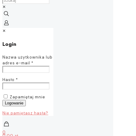
✕
✕
Login
Nazwa użytkownika lub
adres e-mail
*
Hasło
*
Zapamiętaj mnie
Logowanie
Nie pamiętasz hasła?
0
0,00 zł