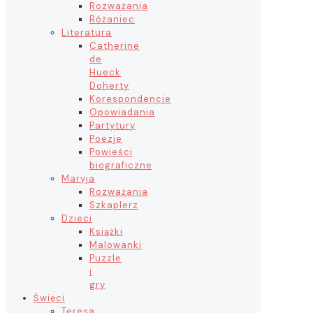
Rozważania
Różaniec
Literatura
Catherine
de
Hueck
Doherty
Korespondencje
Opowiadania
Partytury
Poezje
Powieści
biograficzne
Maryja
Rozważania
Szkaplerz
Dzieci
Książki
Malowanki
Puzzle
i
gry
Święci
Teresa