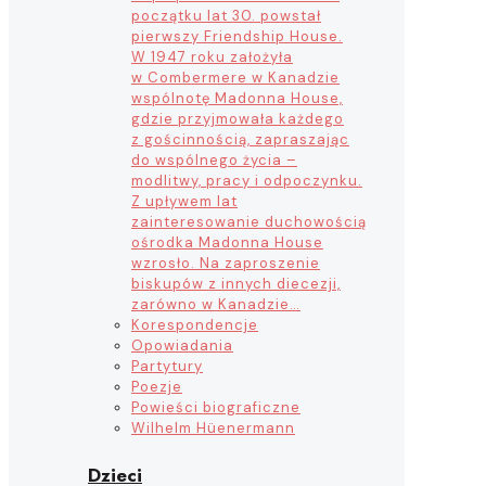
początku lat 30. powstał
pierwszy Friendship House.
W 1947 roku założyła
w Combermere w Kanadzie
wspólnotę Madonna House,
gdzie przyjmowała każdego
z gościnnością, zapraszając
do wspólnego życia –
modlitwy, pracy i odpoczynku.
Z upływem lat
zainteresowanie duchowością
ośrodka Madonna House
wzrosło. Na zaproszenie
biskupów z innych diecezji,
zarówno w Kanadzie…
Korespondencje
Opowiadania
Partytury
Poezje
Powieści biograficzne
Wilhelm Hüenermann
Dzieci