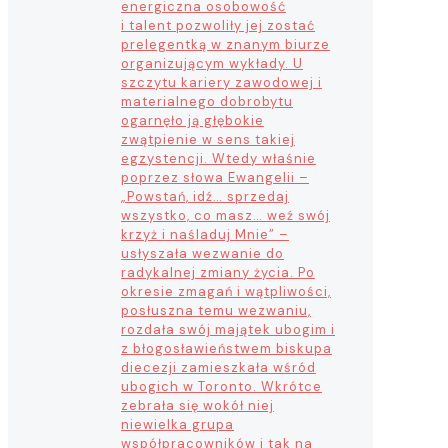
energiczna osobowość
i talent pozwoliły jej zostać
prelegentką w znanym biurze
organizującym wykłady. U
szczytu kariery zawodowej i
materialnego dobrobytu
ogarnęło ją głębokie
zwątpienie w sens takiej
egzystencji. Wtedy właśnie
poprzez słowa Ewangelii –
„Powstań, idź… sprzedaj
wszystko, co masz… weź swój
krzyż i naśladuj Mnie” –
usłyszała wezwanie do
radykalnej zmiany życia. Po
okresie zmagań i wątpliwości,
posłuszna temu wezwaniu,
rozdała swój majątek ubogim i
z błogosławieństwem biskupa
diecezji zamieszkała wśród
ubogich w Toronto. Wkrótce
zebrała się wokół niej
niewielka grupa
współpracowników i tak na