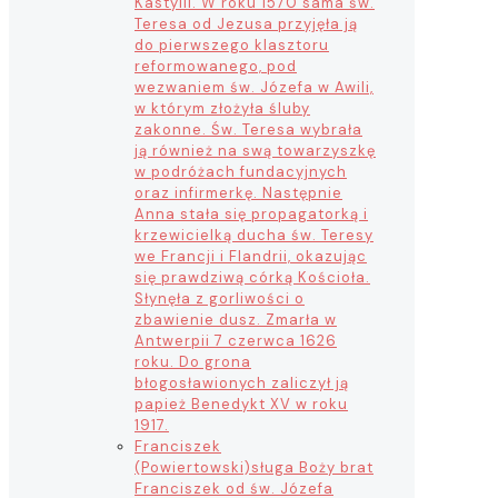
Kastylii. W roku 1570 sama św.
Teresa od Jezusa przyjęła ją
do pierwszego klasztoru
reformowanego, pod
wezwaniem św. Józefa w Awili,
w którym złożyła śluby
zakonne. Św. Teresa wybrała
ją również na swą towarzyszkę
w podróżach fundacyjnych
oraz infirmerkę. Następnie
Anna stała się propagatorką i
krzewicielką ducha św. Teresy
we Francji i Flandrii, okazując
się prawdziwą córką Kościoła.
Słynęła z gorliwości o
zbawienie dusz. Zmarła w
Antwerpii 7 czerwca 1626
roku. Do grona
błogosławionych zaliczył ją
papież Benedykt XV w roku
1917.
Franciszek
(Powiertowski)
sługa Boży brat
Franciszek od św. Józefa