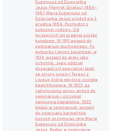
Eugeniusz od Dzieciątka
Jezus (Henryk Grialou) 1894–
1967 Maria Eugeniusz od
Dzieciątka Jezus urodził się 2
grudnia 1894. Pochodził z
pobożnej rodziny. Od
wczesnych lat pragnął zostać
księdzem. W 1911 wstąpił do
seminarium duchownego. Po
wybuchu I wojny światowej, w
1914, wstąpił do armii jako
ochotnik. Jego oddział
doświadczył specjalnej łaski
ze strony siostry Teresy z
Lisieux, która wkrótce została
beatyfikowana. W 1922, po
zakończeniu wojny, wrócił do
seminarium i otrzymał
święcenia kapłańskie. 1922,
będąc w seminarium, wstąpił
do nowicjatu karmelitów
bosych, przyjmując imię Maria
Eugeniusz od Dzieciątka
Jezus. Będąc w nowicjacie