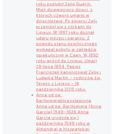
roku poślubił Zelię Guérin.
Mieli dziewięcioro dzieci, z
których czworo umarło w
dzieciństwie. Po śmierci Zelii
przeniósł się z córkami do
Lisieux. W 1887 roku doznał
udaru mózgu i paraliżu. Z
powodu stanu psychicznego
wymagał pobytu w zakładzie
opiekuńczym w Caen. W 1892
roku wrócił do Lisieux. Umarł
29 lipca 1894. Papież
Franciszek kanonizował Zelię i
Ludwika Martin – rodziców św.
Teresy z Lisieux – 18
października 2015 roku.
Anna od św.
Bartłomieja
błogosławiona
Anna od św. Bartłomieja (Anna
García) 1549–1626 Anna
García urodziła się 1
października 1549 roku w
Almendral w hiszpańskiej