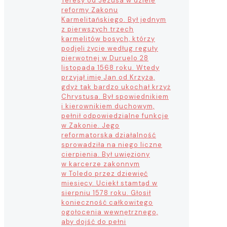
Teresy od Jezusa w dziele
reformy Zakonu
Karmelitańskiego. Był jednym
z pierwszych trzech
karmelitów bosych, którzy
podjęli życie według reguły
pierwotnej w Duruelo 28
listopada 1568 roku. Wtedy
przyjął imię Jan od Krzyża,
gdyż tak bardzo ukochał krzyż
Chrystusa. Był spowiednikiem
i kierownikiem duchowym,
pełnił odpowiedzialne funkcje
w Zakonie. Jego
reformatorska działalność
sprowadziła na niego liczne
cierpienia. Był uwięziony
w karcerze zakonnym
w Toledo przez dziewięć
miesięcy. Uciekł stamtąd w
sierpniu 1578 roku. Głosił
konieczność całkowitego
ogołocenia wewnętrznego,
aby dojść do pełni