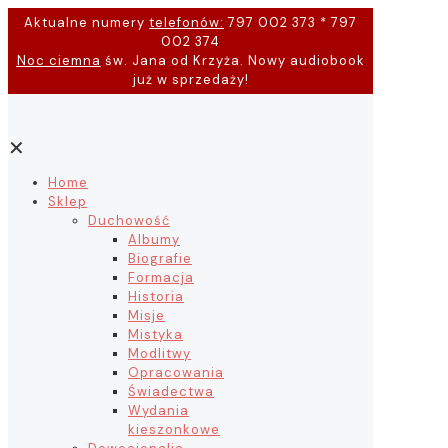
Aktualne numery
telefonów:
797 002 373 * 797
002 374
Noc ciemna
św. Jana od Krzyża. Nowy audiobook
już w sprzedaży!
✕
Home
Sklep
Duchowość
Albumy
Biografie
Formacja
Historia
Misje
Mistyka
Modlitwy
Opracowania
Świadectwa
Wydania
kieszonkowe