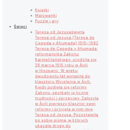
Książki
Malowanki
Puzzle i gry
Święci
Teresa od Jezusa
święta
Teresa od Jezusa (Teresa de
Cepeda y Ahumada) 1515–1582
Teresa de Cepeda y Ahumada,
reformatorka Zakonu
Karmelitańskiego, urodziła się
28 marca 1515 roku w Ávili
w Hiszpanii. W wieku
dwudziestu lat wstąpiła do
klasztoru Wcielenia w Ávili.
Kiedy podjęła się reformy
Zakonu, spotkały ją liczne
trudności i sprzeciwy. Założyła
w Ávili pierwszy klasztor swej
reformy i przyjęła w nim imię
Teresa od Jezusa. Pozostawiła
po sobie pisma, w których
ukazała drogę do