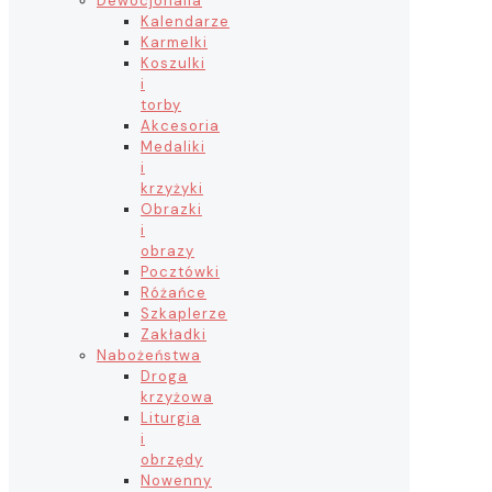
Dewocjonalia
Kalendarze
Karmelki
Koszulki
i
torby
Akcesoria
Medaliki
i
krzyżyki
Obrazki
i
obrazy
Pocztówki
Różańce
Szkaplerze
Zakładki
Nabożeństwa
Droga
krzyżowa
Liturgia
i
obrzędy
Nowenny