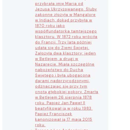
przybrała imię Maria od
Jezusa Ukrzyżowanego. Śluby
zakonne złożyła w Mangalore
w Indiach, dokąd przybyła w
1870 roku jako
współfundatorka tamtejszego
klasztoru. W 1872 roku wróciła
do Francji. Trzy lata później
udała się do Ziemi Świętej.
Założyła dwa klasztory: jeden
w Betlejem, a drugi w
Nazarecie. Miała szczególne
nabożeństwo do Ducha
Świętego i była ubogacona
darami nadprzyrodzonymi,
odznaczając się przy tym
cnotą głębokiej pokory. Zmarła
w Betlejem 26 sierpnia 1878
roku. Papież Jan Paweł II
beatyfikował ją w roku 1983.
Papież Franciszek
kanonizował ją 17 maja 2015
roku.