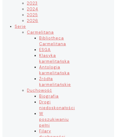
2023
2024
2025
2026
Serie
Carmelitana
Bibliotheca
Carmelitana
ESGA
Klasyka
karmelitańska
Antologia
karmelitańska
Źródła
karmelitańskie
Duchowość
Biografia
Drogi
niedoskonałości
W
poszukiwaniu
pełni
Filary
duchowości