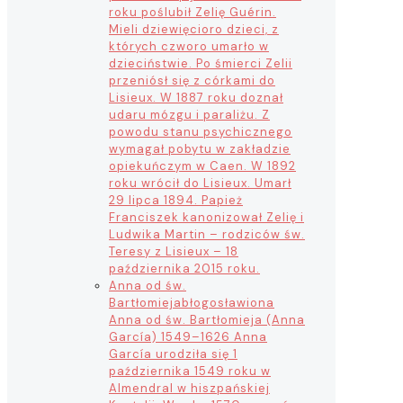
roku poślubił Zelię Guérin.
Mieli dziewięcioro dzieci, z
których czworo umarło w
dzieciństwie. Po śmierci Zelii
przeniósł się z córkami do
Lisieux. W 1887 roku doznał
udaru mózgu i paraliżu. Z
powodu stanu psychicznego
wymagał pobytu w zakładzie
opiekuńczym w Caen. W 1892
roku wrócił do Lisieux. Umarł
29 lipca 1894. Papież
Franciszek kanonizował Zelię i
Ludwika Martin – rodziców św.
Teresy z Lisieux – 18
października 2015 roku.
Anna od św.
Bartłomieja
błogosławiona
Anna od św. Bartłomieja (Anna
García) 1549–1626 Anna
García urodziła się 1
października 1549 roku w
Almendral w hiszpańskiej