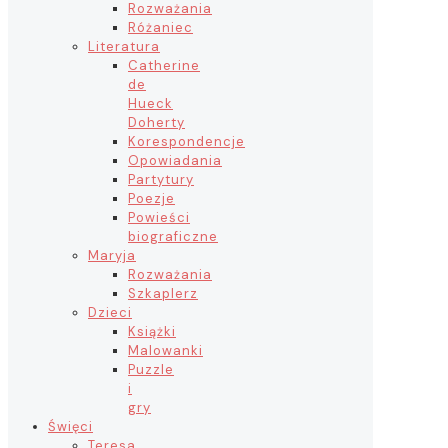
Rozważania
Różaniec
Literatura
Catherine
de
Hueck
Doherty
Korespondencje
Opowiadania
Partytury
Poezje
Powieści
biograficzne
Maryja
Rozważania
Szkaplerz
Dzieci
Książki
Malowanki
Puzzle
i
gry
Święci
Teresa