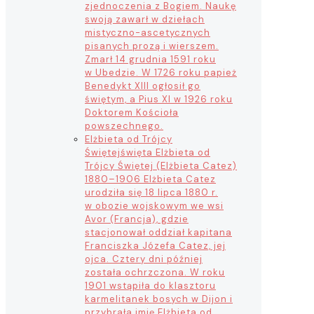
zjednoczenia z Bogiem. Naukę
swoją zawarł w dziełach
mistyczno-ascetycznych
pisanych prozą i wierszem.
Zmarł 14 grudnia 1591 roku
w Ubedzie. W 1726 roku papież
Benedykt XIII ogłosił go
świętym, a Pius XI w 1926 roku
Doktorem Kościoła
powszechnego.
Elżbieta od Trójcy
Świętej
święta Elżbieta od
Trójcy Świętej (Elżbieta Catez)
1880–1906 Elżbieta Catez
urodziła się 18 lipca 1880 r.
w obozie wojskowym we wsi
Avor (Francja), gdzie
stacjonował oddział kapitana
Franciszka Józefa Catez, jej
ojca. Cztery dni później
została ochrzczona. W roku
1901 wstąpiła do klasztoru
karmelitanek bosych w Dijon i
przybrała imię Elżbieta od