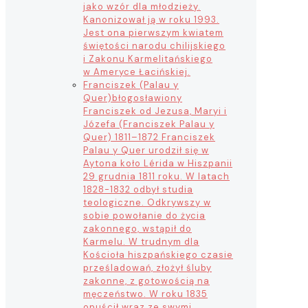
jako wzór dla młodzieży.
Kanonizował ją w roku 1993.
Jest ona pierwszym kwiatem
świętości narodu chilijskiego
i Zakonu Karmelitańskiego
w Ameryce Łacińskiej.
Franciszek (Palau y
Quer)
błogosławiony
Franciszek od Jezusa, Maryi i
Józefa (Franciszek Palau y
Quer) 1811–1872 Franciszek
Palau y Quer urodził się w
Aytona koło Lérida w Hiszpanii
29 grudnia 1811 roku. W latach
1828-1832 odbył studia
teologiczne. Odkrywszy w
sobie powołanie do życia
zakonnego, wstąpił do
Karmelu. W trudnym dla
Kościoła hiszpańskiego czasie
prześladowań, złożył śluby
zakonne, z gotowością na
męczeństwo. W roku 1835
opuścił wraz ze swymi