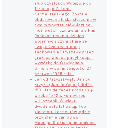
ślub czystości. Wstępuje do
Trzeciego Zakonu
Karmelitańskiego. Zostaje
obdarowana łaską słyszenia w
swoim wnętrzu słów Jezusa i
możliwości rozmawiania z Nim.
Podczas trwania działań
wojennych czyni ofiarę ze
swego życia w intencji
zachowania Stryszawy przed
grożącą wiosce pacyfikacją i
wywózką do Oświęcimia.
Umiera w opinii świętości 27
czerwca 1955 roku.
Jan od Krzyża
święty Jan od
Krzyża (Jan de Yepes) 1542–
1591 Jan de Yepes urodził się
w roku 1542 w Fontiveros
w Hiszpanii. W wieku
dwudziestu lat wstąpił do
klasztoru karmelitów, gdzie
przyjął imię Jan od św.
Macieja. Stał się pomocnikiem