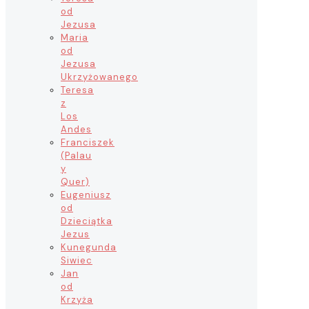
od
Jezusa
Maria
od
Jezusa
Ukrzyżowanego
Teresa
z
Los
Andes
Franciszek
(Palau
y
Quer)
Eugeniusz
od
Dzieciątka
Jezus
Kunegunda
Siwiec
Jan
od
Krzyża