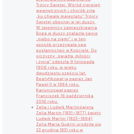
Trójcy Świętej. Wśród cierpień
wewnętrznych i chorób żyła
„ku chwale majestatu” Trójcy
Świętej obecnej w jej duszy.
W tajemnicy zamieszkiwania
Boga w duszy znalazła swoje
„niebo na ziemi” i w ten
sposób przeżywała swe
posłannictwo w Kościele. Do
ojczyzny „światła, miłości
i życia” odeszła 9 listopada
1906 roku, w wieku
dwudziestu sześciu lat.
Beatyfikował ją papież Jan
Paweł II w 1984 roku.
Kanonizował papież
Franciszek 16 października
2016 roku.
Zelia i Ludwik Martin
święta
Zelia Martin (1831–1877) święty
Ludwik Martin (1823–1894)
Zelia Maria Guérin urodziła się
23 grudnia 1831 roku w