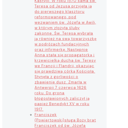
Kastylii. W roku 1570 sama św.
Teresa od Jezusa przyjęła ją
do pierwszego klasztoru
reformowanego, pod
wezwaniem św. Józefa w Awili,
w którym złożyła śluby
zakonne. Św. Teresa wybrała
ją również na swą towarzyszkę
w podróżach fundacyjnych
oraz infirmerkę. Następnie
Anna stała się propagatorką i
krzewicielką ducha św. Teresy
we Francji i Flandrii, okazując
się prawdziwą córką Kościoła.
Słynęła z gorliwości o
zbawienie dusz. Zmarła w
Antwerpii 7 czerwca 1626
roku. Do grona
błogosławionych zaliczył ją
papież Benedykt XV w roku
1917.
Franciszek
(Powiertowski)
sługa Boży brat
Franciszek od św. Józefa