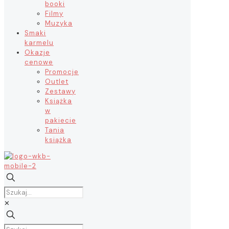
booki
Filmy
Muzyka
Smaki
karmelu
Okazje
cenowe
Promocje
Outlet
Zestawy
Książka
w
pakiecie
Tania
książka
✕