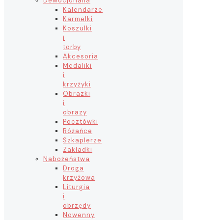
Dewocjonalia
Kalendarze
Karmelki
Koszulki
i
torby
Akcesoria
Medaliki
i
krzyżyki
Obrazki
i
obrazy
Pocztówki
Różańce
Szkaplerze
Zakładki
Nabożeństwa
Droga
krzyżowa
Liturgia
i
obrzędy
Nowenny