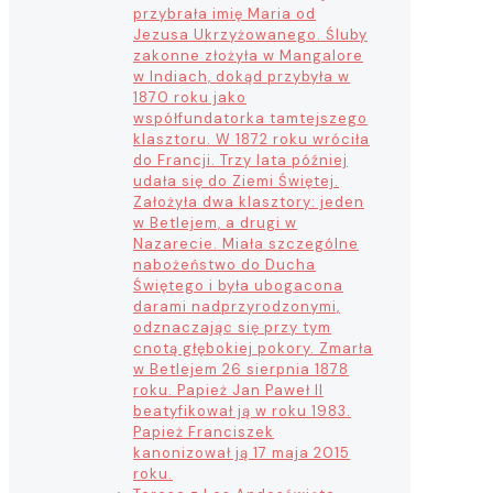
przybrała imię Maria od
Jezusa Ukrzyżowanego. Śluby
zakonne złożyła w Mangalore
w Indiach, dokąd przybyła w
1870 roku jako
współfundatorka tamtejszego
klasztoru. W 1872 roku wróciła
do Francji. Trzy lata później
udała się do Ziemi Świętej.
Założyła dwa klasztory: jeden
w Betlejem, a drugi w
Nazarecie. Miała szczególne
nabożeństwo do Ducha
Świętego i była ubogacona
darami nadprzyrodzonymi,
odznaczając się przy tym
cnotą głębokiej pokory. Zmarła
w Betlejem 26 sierpnia 1878
roku. Papież Jan Paweł II
beatyfikował ją w roku 1983.
Papież Franciszek
kanonizował ją 17 maja 2015
roku.