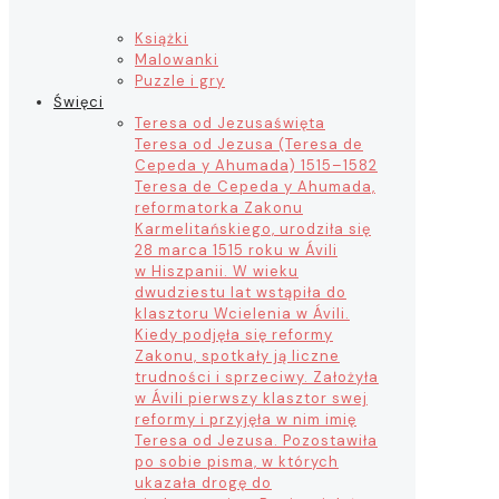
Książki
Malowanki
Puzzle i gry
Święci
Teresa od Jezusa
święta
Teresa od Jezusa (Teresa de
Cepeda y Ahumada) 1515–1582
Teresa de Cepeda y Ahumada,
reformatorka Zakonu
Karmelitańskiego, urodziła się
28 marca 1515 roku w Ávili
w Hiszpanii. W wieku
dwudziestu lat wstąpiła do
klasztoru Wcielenia w Ávili.
Kiedy podjęła się reformy
Zakonu, spotkały ją liczne
trudności i sprzeciwy. Założyła
w Ávili pierwszy klasztor swej
reformy i przyjęła w nim imię
Teresa od Jezusa. Pozostawiła
po sobie pisma, w których
ukazała drogę do