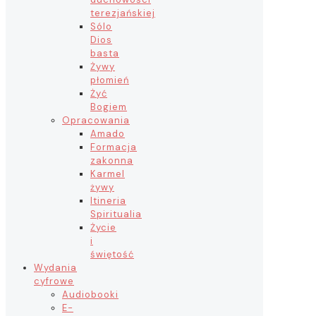
terezjańskiej
Sólo
Dios
basta
Żywy
płomień
Żyć
Bogiem
Opracowania
Amado
Formacja
zakonna
Karmel
żywy
Itineria
Spiritualia
Życie
i
świętość
Wydania
cyfrowe
Audiobooki
E-