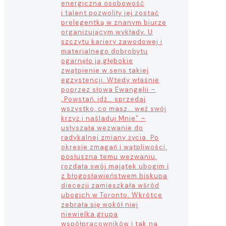
energiczna osobowość
i talent pozwoliły jej zostać
prelegentką w znanym biurze
organizującym wykłady. U
szczytu kariery zawodowej i
materialnego dobrobytu
ogarnęło ją głębokie
zwątpienie w sens takiej
egzystencji. Wtedy właśnie
poprzez słowa Ewangelii –
„Powstań, idź… sprzedaj
wszystko, co masz… weź swój
krzyż i naśladuj Mnie” –
usłyszała wezwanie do
radykalnej zmiany życia. Po
okresie zmagań i wątpliwości,
posłuszna temu wezwaniu,
rozdała swój majątek ubogim i
z błogosławieństwem biskupa
diecezji zamieszkała wśród
ubogich w Toronto. Wkrótce
zebrała się wokół niej
niewielka grupa
współpracowników i tak na