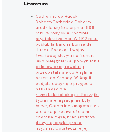
Literatura
Catherine de Hueck
Doherty
Catherine Doherty
urodziła się 15 sierpnia 1896
roku w rosyjskiej rodzinie
arystokratycznej. W 1912 roku
poślubiła barona Borisa de
Hueck. Podczas I wojny
światowej służyła na froncie
jako pielęgniarka; po wybuchu
bolszewickiej rewolucji
przedostała się do Anglii, a
potem do Kanady. W Anglii
podjęła decyzję o przyjęciu
nauki Kościoła
rzymskokatolickiego. Początki
życia na emigracji nie były
łatwe, Catherine zmagała się z
wieloma przeciwnościami:
choroba męża, brak środków
do życia, ciężka praca
fizyczna. Ostatecznie jej