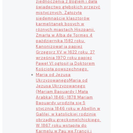
zjednoczenia z Bogiem i dała
świadectwo głębokich przeżyć
mistycznych. Założyła
siedemnaście klasztorów
karmelitanek bosych w
różnych miastach Hiszpanii.
Zmarła w Alba de Tormes 4
października 1582 roku.
Kanonizował ją papież
Grzegorz XV w 1622 roku. 27
września 1970 roku papież
Paweł VI ogłosił ją Doktorem
Kościoła powszechnego.
Maria od Jezusa
Ukrzyżowanego
Maria od
Jezusa Ukrzyżowanego
(Mariam Baouardy | Mała
Arabka) 1846–1878 Mariam
Baouardy urodziła się 5
stycznia 1846 roku w Abellin w
Galilei, w katolickiej rodzinie
obrządku greckomelchickiego.
W 1867 roku wstąpiła do
Karmelu w Pau we Francji i