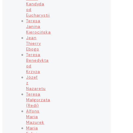
Kandyda
od
Eucharystii
Teresa
Janina
Kierocińska
Jean
Thierry
Ebogo
Teresa
Benedykta
od
Krzyża
Józef
z
Nazaretu
Teresa
Małgorzata
(Redi)
Alfons
Maria
Mazurek
Maria