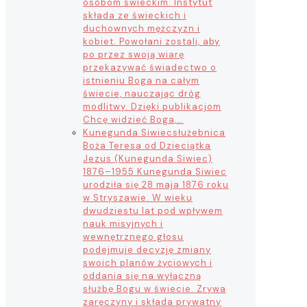
osobom świeckim. Instytut
składa ze świeckich i
duchownych mężczyzn i
kobiet. Powołani zostali, aby
po przez swoją wiarę
przekazywać świadectwo o
istnieniu Boga na całym
świecie, nauczając dróg
modlitwy. Dzięki publikacjom
Chcę widzieć Boga,…
Kunegunda Siwiec
służebnica
Boża Teresa od Dzieciątka
Jezus (Kunegunda Siwiec)
1876–1955 Kunegunda Siwiec
urodziła się 28 maja 1876 roku
w Stryszawie. W wieku
dwudziestu lat pod wpływem
nauk misyjnych i
wewnętrznego głosu
podejmuje decyzję zmiany
swoich planów życiowych i
oddania się na wyłączną
służbę Bogu w świecie. Zrywa
zaręczyny i składa prywatny