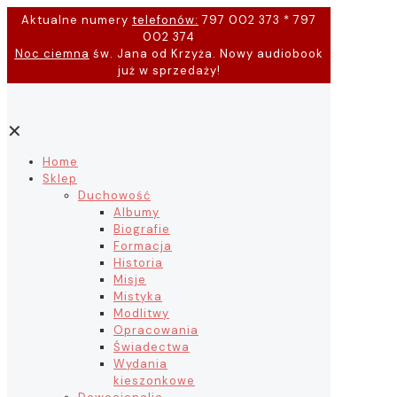
Aktualne numery
telefonów:
797 002 373 * 797
002 374
Noc ciemna
św. Jana od Krzyża. Nowy audiobook
już w sprzedaży!
✕
Home
Sklep
Duchowość
Albumy
Biografie
Formacja
Historia
Misje
Mistyka
Modlitwy
Opracowania
Świadectwa
Wydania
kieszonkowe