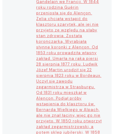
Gandelain we Francji. W 1844
roku rodzina Guérin
przeniosła się do Alençon.
Zelia chciała wstąpić do
klasztoru szarytek, ale jej nie
przyjęto ze względu na słaby
stan zdrowia. Została
koronczarką. Wyrabiała
słynne koronki z Alençon. Od
1853 roku prowadziła własny
zakład. Umarła na raka piersi
28 sierpnia 1877 roku. Ludwik
Józef Martin urodził się 22
sierpnia 1823 roku w Bordeaux.
Uczył się zawodu
zegarmistrza w Strasburgu.
Od 1831 roku mieszkał w
Alençon. Podjął próby
wstąpienia do klasztoru św.
Bernarda Wielkiego w Alpach,
ale nie znał łaciny, więc go nie
przyjęto. W 1850 roku otworzył
zakład zegarmistrzowski, a
potem sklep jubilerski. W 1858