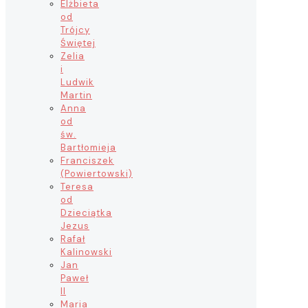
Elżbieta
od
Trójcy
Świętej
Zelia
i
Ludwik
Martin
Anna
od
św.
Bartłomieja
Franciszek
(Powiertowski)
Teresa
od
Dzieciątka
Jezus
Rafał
Kalinowski
Jan
Paweł
II
Maria