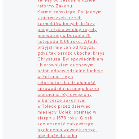
Teresy od Jezusa w dziele
reformy Zakonu
Karmelitańskiego. Był jednym
z pierwszych trzech
karmelitów bosych, którzy
podjęli życie według reguły
pierwotnej w Duruelo 28
listopada 1568 roku. Wtedy
przyjął imię Jan od Krzyża,
gdyż tak bardzo ukochał krzyż
Chrystusa. Był spowiednikiem
i kierownikiem duchowym,
pełnił odpowiedzialne funkcje
w Zakonie. Jego
reformatorska działalność
sprowadziła na niego liczne
cierpienia. Był uwięziony
w karcerze zakonnym
w Toledo przez dziewięć
miesięcy. Uciekł stamtąd w
sierpniu 1578 roku. Głosił
konieczność całkowitego
ogołocenia wewnętrznego,
aby dojść do pełni