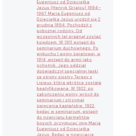
Eugeniusz od Dzieciątka
Jezus (Henryk Grialou) 1894–
1967 Maria Eugeniusz od
Dzieciątka Jezus urodził się 2
grudnia 1894. Pochodził z
pobożnej rodziny. Od
wczesnych lat pragnął zostać
księdzem. W 1911 wstąpił do
seminarium duchownego. Po
wybuchu I wojny światowej, w
1914, wstąpił do armii jako
ochotnik. Jego oddział
doświadczył specjalnej łaski
ze strony siostry Teresy z
Lisieux, która wkrótce została
beatyfikowana. W 1922, po
zakończeniu wojny, wrócił do
seminarium i otrzymał
święcenia kapłańskie. 1922,
będąc w seminarium, wstąpił
do nowicjatu karmelitów
bosych, przyjmując imię Maria
Eugeniusz od Dzieciątka
Jezus. Będąc w nowicjacie