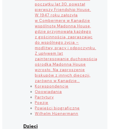
początku lat 30. powstał
pierwszy Friendship House.
W 1947 roku założyła
w Combermere w Kanadzie
wspólnotę Madonna House,
gdzie przyjmowała każdego
z gościnnością, zapraszając
do wspólnego życia –
modlitwy, pracy i odpoczynku.
Z upływem lat
zainteresowanie duchowością
ośrodka Madonna House
wzrosło. Na zaproszenie
biskupów z innych diecezji,
zarówno w Kanadzie…
Korespondencje
Opowiadania
Partytury
Poezje
Powieści biograficzne
Wilhelm Hüenermann
Dzieci