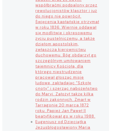
współbraćmi podpalony przez
rewolucjonistów klasztor i już
do niego nie powrócił.
Święcenia kapłańskie otrzymał
w roku 1836. Wiernie oddawał
się modlitwie i okresowemu
życiu pustelniczemu, a także
dziełom apostolskim,
zwłaszcza kierownictwu
duchowemu. Bóg obdarzył go
szczególnym umiłowaniem
tajemnicy Kościoła, dla
którego niestrudzenie
pracował głosząc misje
ludowe, zakładając “Szkołę
cnoty” i szerząc nabożeństwo
do Maryi. Założył także kilka
rodzin zakonnych. Zmarł w
Tarragonie 20 marca 1872
roku. Papież Jan Paweł II
beatyfikował go w roku 1988.
Eugeniusz od Dzieciątka
Jezus
błogosławiony Maria