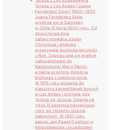
Teresa z Los Andes
święta
Teresa z Los Andes (Juana
Fernández Solar) 1900–1920
Juana Fernández Solar
urodziła się w Santiago
w Chile 13 lipca 1900 roku. Od
dzieciństwa była
zafascynowana osobą
Chrystusa i głęboko
przeżywała duchową łączność
z Nim. Odznaczała się wielkim
nabożeństwem do
Najświętszej Maryi Panny,
a także prostotą, miłością
bliźniego i radością życia.
W 1919 roku wstąpiła do
klasztoru karmelitanek bosych
w Los Andes i przyjęła imię
Teresa od Jezusa. Zmarła na
tyfus 12 kwietnia następnego
roku, po złożeniu ślubów
zakonnych. W 1987 roku
papież Jan Paweł II ogłosił ją
błogosławioną i przedstawił