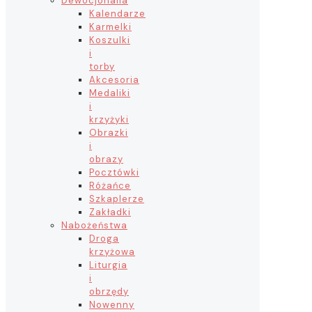
Dewocjonalia
Kalendarze
Karmelki
Koszulki
i
torby
Akcesoria
Medaliki
i
krzyżyki
Obrazki
i
obrazy
Pocztówki
Różańce
Szkaplerze
Zakładki
Nabożeństwa
Droga
krzyżowa
Liturgia
i
obrzędy
Nowenny