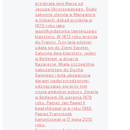
przybrała imię Maria od
Jezusa Ukrzyżowanego. Śluby
zakonne złożyła w Mangalore
w Indiach, dokąd przybyła w
1870 roku jako
współfundatorka tamtejszego
klasztoru. W 1872 roku wróciła
do Francji. Trzy lata później
udała się do Ziemi Świętej.
Założyła dwa klasztory: jeden
w Betlejem, a drugi w
Nazarecie. Miała szczególne
nabożeństwo do Ducha
Świętego i była ubogacona
darami nadprzyrodzonymi,
odznaczając się przy tym
cnotą głębokiej pokory. Zmarła
w Betlejem 26 sierpnia 1878
roku. Papież Jan Paweł II
beatyfikował ją w roku 1983.
Papież Franciszek
kanonizował ją 17 maja 2015
roku.