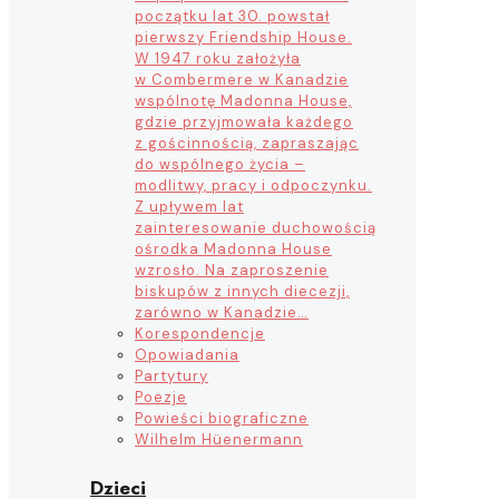
początku lat 30. powstał
pierwszy Friendship House.
W 1947 roku założyła
w Combermere w Kanadzie
wspólnotę Madonna House,
gdzie przyjmowała każdego
z gościnnością, zapraszając
do wspólnego życia –
modlitwy, pracy i odpoczynku.
Z upływem lat
zainteresowanie duchowością
ośrodka Madonna House
wzrosło. Na zaproszenie
biskupów z innych diecezji,
zarówno w Kanadzie…
Korespondencje
Opowiadania
Partytury
Poezje
Powieści biograficzne
Wilhelm Hüenermann
Dzieci