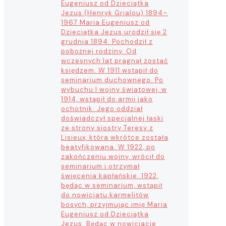
Eugeniusz od Dzieciątka
Jezus (Henryk Grialou) 1894–
1967 Maria Eugeniusz od
Dzieciątka Jezus urodził się 2
grudnia 1894. Pochodził z
pobożnej rodziny. Od
wczesnych lat pragnął zostać
księdzem. W 1911 wstąpił do
seminarium duchownego. Po
wybuchu I wojny światowej, w
1914, wstąpił do armii jako
ochotnik. Jego oddział
doświadczył specjalnej łaski
ze strony siostry Teresy z
Lisieux, która wkrótce została
beatyfikowana. W 1922, po
zakończeniu wojny, wrócił do
seminarium i otrzymał
święcenia kapłańskie. 1922,
będąc w seminarium, wstąpił
do nowicjatu karmelitów
bosych, przyjmując imię Maria
Eugeniusz od Dzieciątka
Jezus. Będąc w nowicjacie