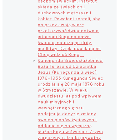
osobom świeckim. Instytut
składa ze świeckich i
duchownych mężczyzn i
kobiet. Powołani zostali, aby
po przez swoją wiarę
przekazywać świadectwo o
istnieniu Boga na całym
świecie, nauczając dróg
modlitwy. Dzięki publikacjom
Chcę widzieć Boga,…
Kunegunda Siwiec
służebnica
Boża Teresa od Dzieciątka
Jezus (Kunegunda Siwiec)
1876–1955 Kunegunda Siwiec
urodziła się 28 maja 1876 roku
w Stryszawie. W wieku
dwudziestu lat pod wpływem
nauk misyjnych i
wewnętrznego głosu
podejmuje decyzję zmiany
swoich planów życiowych i
oddania się na wyłączną
służbę Bogu w świecie. Zrywa
zaręczyny i składa prywatny