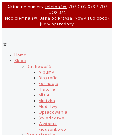
Aktualne numery
telefonów:
797 002 373 * 797
002 374
Noc ciemna
św. Jana od Krzyża. Nowy audiobook
już w sprzedaży!
✕
Home
Sklep
Duchowość
Albumy
Biografie
Formacja
Historia
Misje
Mistyka
Modlitwy
Opracowania
Świadectwa
Wydania
kieszonkowe