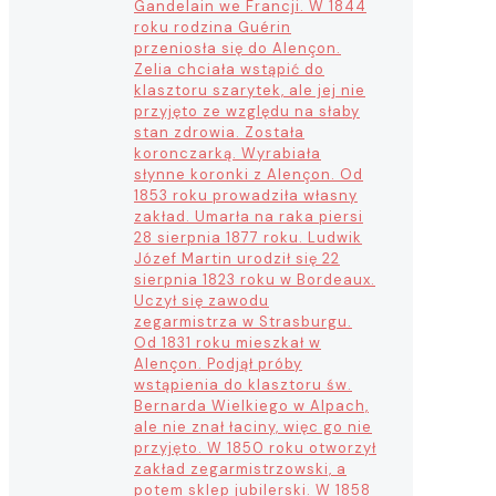
Gandelain we Francji. W 1844
roku rodzina Guérin
przeniosła się do Alençon.
Zelia chciała wstąpić do
klasztoru szarytek, ale jej nie
przyjęto ze względu na słaby
stan zdrowia. Została
koronczarką. Wyrabiała
słynne koronki z Alençon. Od
1853 roku prowadziła własny
zakład. Umarła na raka piersi
28 sierpnia 1877 roku. Ludwik
Józef Martin urodził się 22
sierpnia 1823 roku w Bordeaux.
Uczył się zawodu
zegarmistrza w Strasburgu.
Od 1831 roku mieszkał w
Alençon. Podjął próby
wstąpienia do klasztoru św.
Bernarda Wielkiego w Alpach,
ale nie znał łaciny, więc go nie
przyjęto. W 1850 roku otworzył
zakład zegarmistrzowski, a
potem sklep jubilerski. W 1858