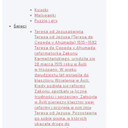
Książki
Malowanki
Puzzle i gry
Święci
Teresa od Jezusa
święta
Teresa od Jezusa (Teresa de
Cepeda y Ahumada) 1515–1582
Teresa de Cepeda y Ahumada,
reformatorka Zakonu
Karmelitańskiego, urodziła się
28 marca 1515 roku w Ávili
w Hiszpanii. W wieku
dwudziestu lat wstąpiła do
klasztoru Wcielenia w Ávili.
Kiedy podjęła się reformy
Zakonu, spotkały ją liczne
trudności i sprzeciwy. Założyła
w Ávili pierwszy klasztor swej
reformy i przyjęła w nim imię
Teresa od Jezusa. Pozostawiła
po sobie pisma, w których
ukazała drogę do