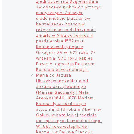
zjednoczenia z Bogiem i dała
świadectwo głębokich przeżyć
mistycznych. Założyła
siedemnaście klasztorów
karmelitanek bosych w
różnych miastach Hiszpanii.
Zmarła w Alba de Tormes 4
października 1582 roku.
Kanonizował ją papież
Grzegorz XV w 1622 roku. 27
września 1970 roku papież
Paweł VI ogłosił ją Doktorem
Kościoła powszechnego.
Maria od Jezusa
Ukrzyżowanego
Maria od
Jezusa Ukrzyżowanego
(Mariam Baouardy | Mała
Arabka) 1846–1878 Mariam
Baouardy urodziła się 5
stycznia 1846 roku w Abellin w
Galilei, w katolickiej rodzinie
obrządku greckomelchickiego.
W 1867 roku wstąpiła do
Karmelu w Pau we Francji i