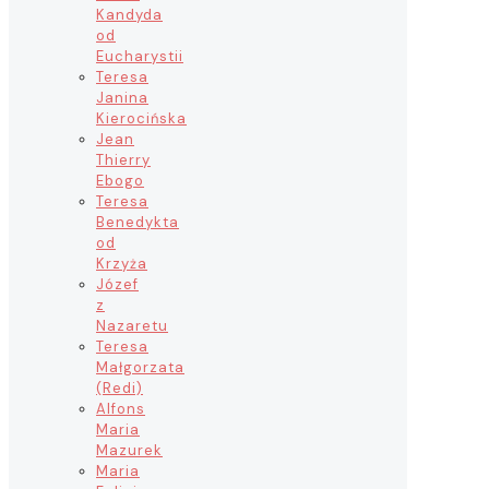
Kandyda
od
Eucharystii
Teresa
Janina
Kierocińska
Jean
Thierry
Ebogo
Teresa
Benedykta
od
Krzyża
Józef
z
Nazaretu
Teresa
Małgorzata
(Redi)
Alfons
Maria
Mazurek
Maria