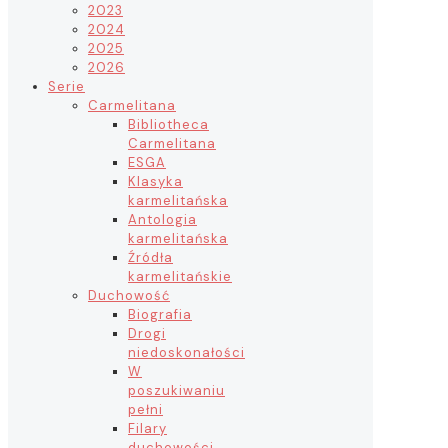
2023
2024
2025
2026
Serie
Carmelitana
Bibliotheca
Carmelitana
ESGA
Klasyka
karmelitańska
Antologia
karmelitańska
Źródła
karmelitańskie
Duchowość
Biografia
Drogi
niedoskonałości
W
poszukiwaniu
pełni
Filary
duchowości