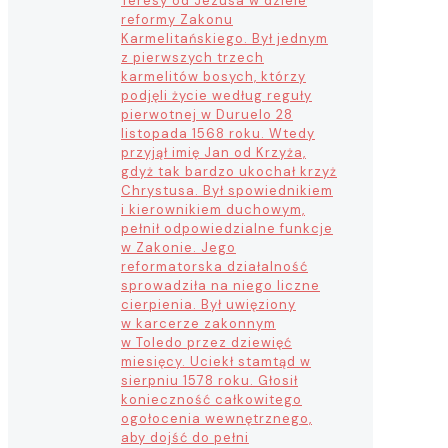
Teresy od Jezusa w dziele
reformy Zakonu
Karmelitańskiego. Był jednym
z pierwszych trzech
karmelitów bosych, którzy
podjęli życie według reguły
pierwotnej w Duruelo 28
listopada 1568 roku. Wtedy
przyjął imię Jan od Krzyża,
gdyż tak bardzo ukochał krzyż
Chrystusa. Był spowiednikiem
i kierownikiem duchowym,
pełnił odpowiedzialne funkcje
w Zakonie. Jego
reformatorska działalność
sprowadziła na niego liczne
cierpienia. Był uwięziony
w karcerze zakonnym
w Toledo przez dziewięć
miesięcy. Uciekł stamtąd w
sierpniu 1578 roku. Głosił
konieczność całkowitego
ogołocenia wewnętrznego,
aby dojść do pełni