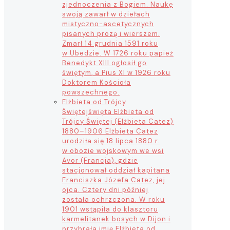
zjednoczenia z Bogiem. Naukę
swoją zawarł w dziełach
mistyczno-ascetycznych
pisanych prozą i wierszem.
Zmarł 14 grudnia 1591 roku
w Ubedzie. W 1726 roku papież
Benedykt XIII ogłosił go
świętym, a Pius XI w 1926 roku
Doktorem Kościoła
powszechnego.
Elżbieta od Trójcy
Świętej
święta Elżbieta od
Trójcy Świętej (Elżbieta Catez)
1880–1906 Elżbieta Catez
urodziła się 18 lipca 1880 r.
w obozie wojskowym we wsi
Avor (Francja), gdzie
stacjonował oddział kapitana
Franciszka Józefa Catez, jej
ojca. Cztery dni później
została ochrzczona. W roku
1901 wstąpiła do klasztoru
karmelitanek bosych w Dijon i
przybrała imię Elżbieta od