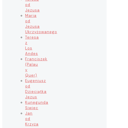
od
Jezusa
Maria
od
Jezusa
Ukrzyżowanego
Teresa
z
Los
Andes
Franciszek
(Palau
y
Quer)
Eugeniusz
od
Dzieciątka
Jezus
Kunegunda
Siwiec
Jan
od
Krzyża