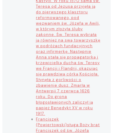
Kastylii. W roku 1570 sama św.
Teresa od Jezusa przyjęła ją
do pierwszego klasztoru
reformowanego, pod
wezwaniem św. Józefa w Awili,
w którym złożyła śluby
zakonne. Św. Teresa wybrała
ją również na swą towarzyszkę
w podróżach fundacyjnych
oraz infirmerkę. Następnie
Anna stała się propagatorką i
krzewicielką ducha św. Teresy
we Francji i Flandrii, okazując
się prawdziwą córką Kościoła.
Słynęła z gorliwości o
zbawienie dusz. Zmarła w
Antwerpii 7 czerwca 1626
roku. Do grona
błogosławionych zaliczył ją
papież Benedykt XV w roku
1917.
Franciszek
(Powiertowski)
sługa Boży brat
Franciszek od św. Józefa