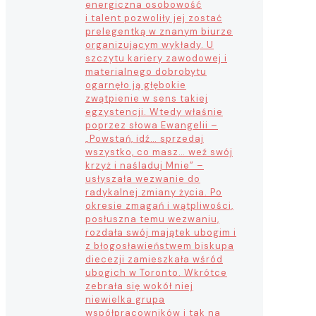
energiczna osobowość
i talent pozwoliły jej zostać
prelegentką w znanym biurze
organizującym wykłady. U
szczytu kariery zawodowej i
materialnego dobrobytu
ogarnęło ją głębokie
zwątpienie w sens takiej
egzystencji. Wtedy właśnie
poprzez słowa Ewangelii –
„Powstań, idź… sprzedaj
wszystko, co masz… weź swój
krzyż i naśladuj Mnie” –
usłyszała wezwanie do
radykalnej zmiany życia. Po
okresie zmagań i wątpliwości,
posłuszna temu wezwaniu,
rozdała swój majątek ubogim i
z błogosławieństwem biskupa
diecezji zamieszkała wśród
ubogich w Toronto. Wkrótce
zebrała się wokół niej
niewielka grupa
współpracowników i tak na