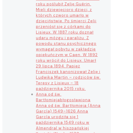
roku poślubił Zelię Guérin.
Mieli dziewięcioro dzieci, z
których czworo umarło w
dzieciństwie. Po śmierci Zelii
przeniósł się z córkami do
Lisieux. W 1887 roku doznał
udaru mózgu i paraliżu. Z
powodu stanu psychicznego
wymagał pobytu w zakładzie
opiekuńczym w Caen. W 1892
roku wrócił do Lisieux. Umarł
29 lipca 1894. Papież
Franciszek kanonizował Zelię i
Ludwika Martin – rodziców św.
Teresy z Lisieux – 18
października 2015 roku.
Anna od św.
Bartłomieja
błogosławiona
Anna od św. Bartłomieja (Anna
García) 1549–1626 Anna
García urodziła się 1
października 1549 roku w
Almendral w hiszpańskiej