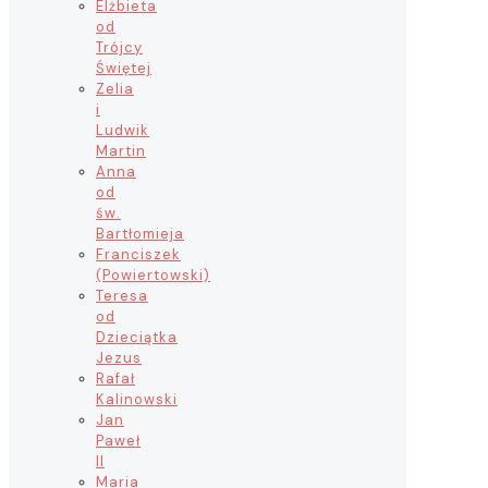
Elżbieta
od
Trójcy
Świętej
Zelia
i
Ludwik
Martin
Anna
od
św.
Bartłomieja
Franciszek
(Powiertowski)
Teresa
od
Dzieciątka
Jezus
Rafał
Kalinowski
Jan
Paweł
II
Maria