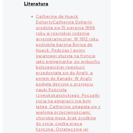
Literatura
Catherine de Hueck
Doherty
Catherine Doherty
urodziła się 15 sierpnia 1896
roku w rosyjskiej rodzinie
arystokratycznej. W 1912 roku
poślubiła barona Borisa de
Hueck. Podczas I wojny
światowej służyła na froncie
jako pielęgniarka; po wybuchu
bolszewickiej rewolucji
przedostała się do Anglii, a
potem do Kanady. W Anglii
podjęła decyzję o przyjęciu
nauki Kościoła
rzymskokatolickiego. Początki
życia na emigracji nie były
łatwe, Catherine zmagała się z
wieloma przeciwnościami:
choroba męża, brak środków
do życia, ciężka praca
fizyczna. Ostatecznie jej