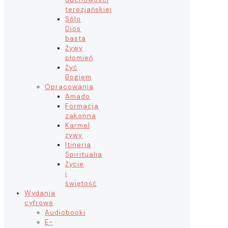
terezjańskiej
Sólo
Dios
basta
Żywy
płomień
Żyć
Bogiem
Opracowania
Amado
Formacja
zakonna
Karmel
żywy
Itineria
Spiritualia
Życie
i
świętość
Wydania
cyfrowe
Audiobooki
E-