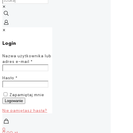
✕
✕
Login
Nazwa użytkownika lub
adres e-mail
*
Hasło
*
Zapamiętaj mnie
Logowanie
Nie pamiętasz hasła?
0
0,00 zł