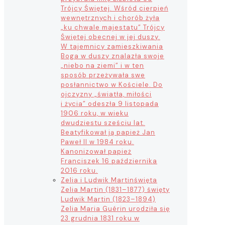
Trójcy Świętej. Wśród cierpień
wewnętrznych i chorób żyła
„ku chwale majestatu” Trójcy
Świętej obecnej w jej duszy.
W tajemnicy zamieszkiwania
Boga w duszy znalazła swoje
„niebo na ziemi” i w ten
sposób przeżywała swe
posłannictwo w Kościele. Do
ojczyzny „światła, miłości
i życia” odeszła 9 listopada
1906 roku, w wieku
dwudziestu sześciu lat.
Beatyfikował ją papież Jan
Paweł II w 1984 roku.
Kanonizował papież
Franciszek 16 października
2016 roku.
Zelia i Ludwik Martin
święta
Zelia Martin (1831–1877) święty
Ludwik Martin (1823–1894)
Zelia Maria Guérin urodziła się
23 grudnia 1831 roku w