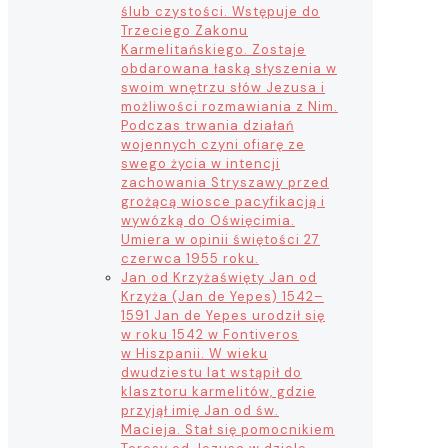
ślub czystości. Wstępuje do
Trzeciego Zakonu
Karmelitańskiego. Zostaje
obdarowana łaską słyszenia w
swoim wnętrzu słów Jezusa i
możliwości rozmawiania z Nim.
Podczas trwania działań
wojennych czyni ofiarę ze
swego życia w intencji
zachowania Stryszawy przed
grożącą wiosce pacyfikacją i
wywózką do Oświęcimia.
Umiera w opinii świętości 27
czerwca 1955 roku.
Jan od Krzyża
święty Jan od
Krzyża (Jan de Yepes) 1542–
1591 Jan de Yepes urodził się
w roku 1542 w Fontiveros
w Hiszpanii. W wieku
dwudziestu lat wstąpił do
klasztoru karmelitów, gdzie
przyjął imię Jan od św.
Macieja. Stał się pomocnikiem