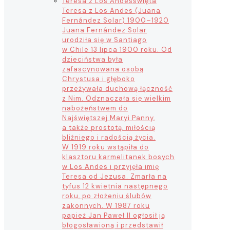
Teresa z Los Andes
święta
Teresa z Los Andes (Juana
Fernández Solar) 1900–1920
Juana Fernández Solar
urodziła się w Santiago
w Chile 13 lipca 1900 roku. Od
dzieciństwa była
zafascynowana osobą
Chrystusa i głęboko
przeżywała duchową łączność
z Nim. Odznaczała się wielkim
nabożeństwem do
Najświętszej Maryi Panny,
a także prostotą, miłością
bliźniego i radością życia.
W 1919 roku wstąpiła do
klasztoru karmelitanek bosych
w Los Andes i przyjęła imię
Teresa od Jezusa. Zmarła na
tyfus 12 kwietnia następnego
roku, po złożeniu ślubów
zakonnych. W 1987 roku
papież Jan Paweł II ogłosił ją
błogosławioną i przedstawił