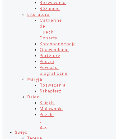
Rozważania
Różaniec
Literatura
Catherine
de
Hueck
Doherty
Korespondencje
Opowiadania
Partytury
Poezje
Powieści
biograficzne
Maryja
Rozważania
Szkaplerz
Dzieci
Książki
Malowanki
Puzzle
i
gry
Święci
Teresa