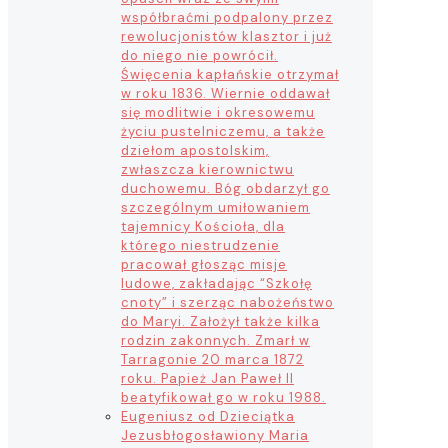
współbraćmi podpalony przez
rewolucjonistów klasztor i już
do niego nie powrócił.
Święcenia kapłańskie otrzymał
w roku 1836. Wiernie oddawał
się modlitwie i okresowemu
życiu pustelniczemu, a także
dziełom apostolskim,
zwłaszcza kierownictwu
duchowemu. Bóg obdarzył go
szczególnym umiłowaniem
tajemnicy Kościoła, dla
którego niestrudzenie
pracował głosząc misje
ludowe, zakładając “Szkołę
cnoty” i szerząc nabożeństwo
do Maryi. Założył także kilka
rodzin zakonnych. Zmarł w
Tarragonie 20 marca 1872
roku. Papież Jan Paweł II
beatyfikował go w roku 1988.
Eugeniusz od Dzieciątka
Jezus
błogosławiony Maria