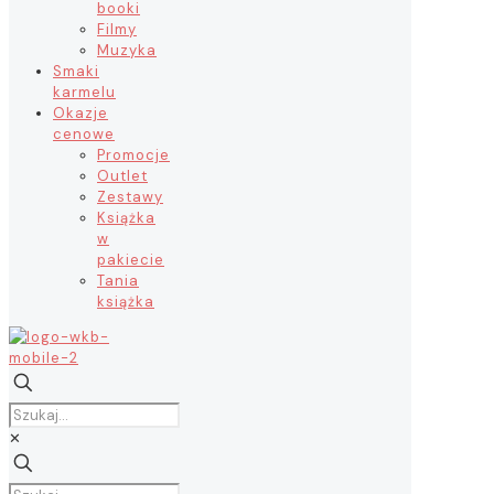
booki
Filmy
Muzyka
Smaki
karmelu
Okazje
cenowe
Promocje
Outlet
Zestawy
Książka
w
pakiecie
Tania
książka
✕