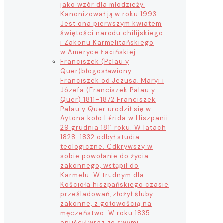
jako wzór dla młodzieży.
Kanonizował ją w roku 1993.
Jest ona pierwszym kwiatem
świętości narodu chilijskiego
i Zakonu Karmelitańskiego
w Ameryce Łacińskiej.
Franciszek (Palau y
Quer)
błogosławiony
Franciszek od Jezusa, Maryi i
Józefa (Franciszek Palau y
Quer) 1811–1872 Franciszek
Palau y Quer urodził się w
Aytona koło Lérida w Hiszpanii
29 grudnia 1811 roku. W latach
1828-1832 odbył studia
teologiczne. Odkrywszy w
sobie powołanie do życia
zakonnego, wstąpił do
Karmelu. W trudnym dla
Kościoła hiszpańskiego czasie
prześladowań, złożył śluby
zakonne, z gotowością na
męczeństwo. W roku 1835
opuścił wraz ze swymi