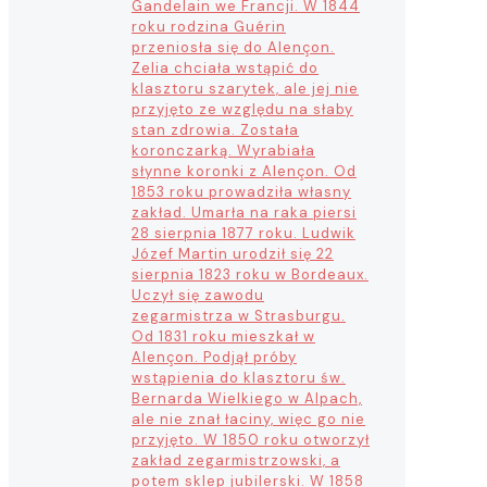
Gandelain we Francji. W 1844
roku rodzina Guérin
przeniosła się do Alençon.
Zelia chciała wstąpić do
klasztoru szarytek, ale jej nie
przyjęto ze względu na słaby
stan zdrowia. Została
koronczarką. Wyrabiała
słynne koronki z Alençon. Od
1853 roku prowadziła własny
zakład. Umarła na raka piersi
28 sierpnia 1877 roku. Ludwik
Józef Martin urodził się 22
sierpnia 1823 roku w Bordeaux.
Uczył się zawodu
zegarmistrza w Strasburgu.
Od 1831 roku mieszkał w
Alençon. Podjął próby
wstąpienia do klasztoru św.
Bernarda Wielkiego w Alpach,
ale nie znał łaciny, więc go nie
przyjęto. W 1850 roku otworzył
zakład zegarmistrzowski, a
potem sklep jubilerski. W 1858