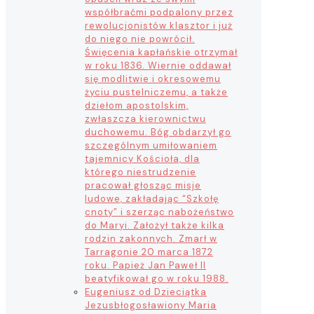
współbraćmi podpalony przez
rewolucjonistów klasztor i już
do niego nie powrócił.
Święcenia kapłańskie otrzymał
w roku 1836. Wiernie oddawał
się modlitwie i okresowemu
życiu pustelniczemu, a także
dziełom apostolskim,
zwłaszcza kierownictwu
duchowemu. Bóg obdarzył go
szczególnym umiłowaniem
tajemnicy Kościoła, dla
którego niestrudzenie
pracował głosząc misje
ludowe, zakładając “Szkołę
cnoty” i szerząc nabożeństwo
do Maryi. Założył także kilka
rodzin zakonnych. Zmarł w
Tarragonie 20 marca 1872
roku. Papież Jan Paweł II
beatyfikował go w roku 1988.
Eugeniusz od Dzieciątka
Jezus
błogosławiony Maria