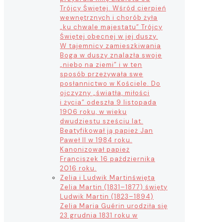
Trójcy Świętej. Wśród cierpień
wewnętrznych i chorób żyła
„ku chwale majestatu” Trójcy
Świętej obecnej w jej duszy.
W tajemnicy zamieszkiwania
Boga w duszy znalazła swoje
„niebo na ziemi” i w ten
sposób przeżywała swe
posłannictwo w Kościele. Do
ojczyzny „światła, miłości
i życia” odeszła 9 listopada
1906 roku, w wieku
dwudziestu sześciu lat.
Beatyfikował ją papież Jan
Paweł II w 1984 roku.
Kanonizował papież
Franciszek 16 października
2016 roku.
Zelia i Ludwik Martin
święta
Zelia Martin (1831–1877) święty
Ludwik Martin (1823–1894)
Zelia Maria Guérin urodziła się
23 grudnia 1831 roku w