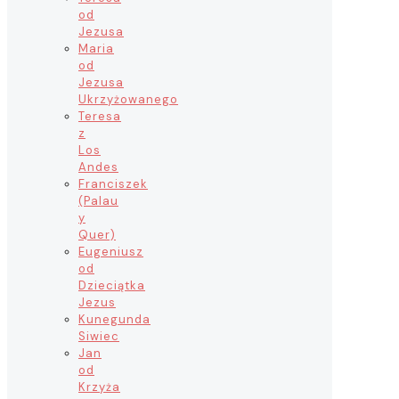
od
Jezusa
Maria
od
Jezusa
Ukrzyżowanego
Teresa
z
Los
Andes
Franciszek
(Palau
y
Quer)
Eugeniusz
od
Dzieciątka
Jezus
Kunegunda
Siwiec
Jan
od
Krzyża