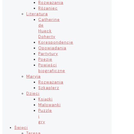
Rozważania
Różaniec
Literatura
Catherine
de
Hueck
Doherty
Korespondencje
Opowiadania
Partytury
Poezje
Powieści
biograficzne
Maryja
Rozważania
Szkaplerz
Dzieci
Książki
Malowanki
Puzzle
i
gry
Święci
Teresa