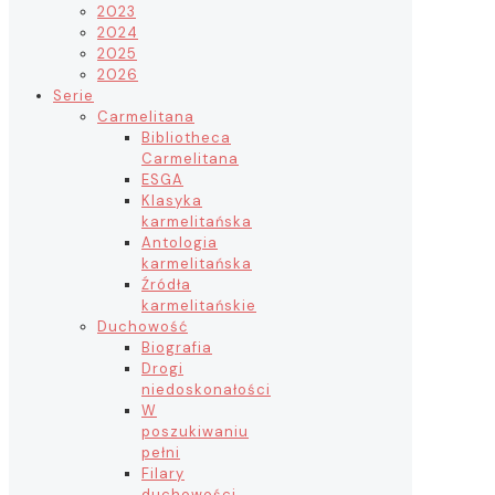
2023
2024
2025
2026
Serie
Carmelitana
Bibliotheca
Carmelitana
ESGA
Klasyka
karmelitańska
Antologia
karmelitańska
Źródła
karmelitańskie
Duchowość
Biografia
Drogi
niedoskonałości
W
poszukiwaniu
pełni
Filary
duchowości