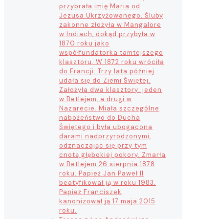
przybrała imię Maria od
Jezusa Ukrzyżowanego. Śluby
zakonne złożyła w Mangalore
w Indiach, dokąd przybyła w
1870 roku jako
współfundatorka tamtejszego
klasztoru. W 1872 roku wróciła
do Francji. Trzy lata później
udała się do Ziemi Świętej.
Założyła dwa klasztory: jeden
w Betlejem, a drugi w
Nazarecie. Miała szczególne
nabożeństwo do Ducha
Świętego i była ubogacona
darami nadprzyrodzonymi,
odznaczając się przy tym
cnotą głębokiej pokory. Zmarła
w Betlejem 26 sierpnia 1878
roku. Papież Jan Paweł II
beatyfikował ją w roku 1983.
Papież Franciszek
kanonizował ją 17 maja 2015
roku.