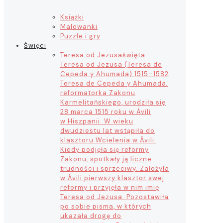
Książki
Malowanki
Puzzle i gry
Święci
Teresa od Jezusa
święta
Teresa od Jezusa (Teresa de
Cepeda y Ahumada) 1515–1582
Teresa de Cepeda y Ahumada,
reformatorka Zakonu
Karmelitańskiego, urodziła się
28 marca 1515 roku w Ávili
w Hiszpanii. W wieku
dwudziestu lat wstąpiła do
klasztoru Wcielenia w Ávili.
Kiedy podjęła się reformy
Zakonu, spotkały ją liczne
trudności i sprzeciwy. Założyła
w Ávili pierwszy klasztor swej
reformy i przyjęła w nim imię
Teresa od Jezusa. Pozostawiła
po sobie pisma, w których
ukazała drogę do