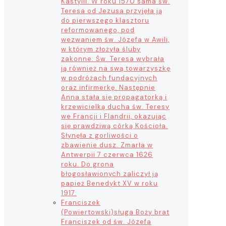
Kastylii. W roku 1570 sama św.
Teresa od Jezusa przyjęła ją
do pierwszego klasztoru
reformowanego, pod
wezwaniem św. Józefa w Awili,
w którym złożyła śluby
zakonne. Św. Teresa wybrała
ją również na swą towarzyszkę
w podróżach fundacyjnych
oraz infirmerkę. Następnie
Anna stała się propagatorką i
krzewicielką ducha św. Teresy
we Francji i Flandrii, okazując
się prawdziwą córką Kościoła.
Słynęła z gorliwości o
zbawienie dusz. Zmarła w
Antwerpii 7 czerwca 1626
roku. Do grona
błogosławionych zaliczył ją
papież Benedykt XV w roku
1917.
Franciszek
(Powiertowski)
sługa Boży brat
Franciszek od św. Józefa