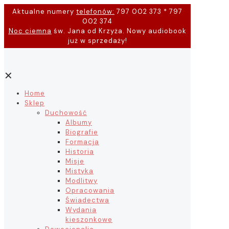
Aktualne numery
telefonów:
797 002 373 * 797
002 374
Noc ciemna
św. Jana od Krzyża. Nowy audiobook
już w sprzedaży!
✕
Home
Sklep
Duchowość
Albumy
Biografie
Formacja
Historia
Misje
Mistyka
Modlitwy
Opracowania
Świadectwa
Wydania
kieszonkowe