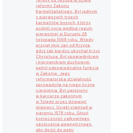
Teresy od Jezusa w dziele
reformy Zakonu
Karmelitańskiego. Był jednym
z pierwszych trzech
karmelitów bosych, którzy
podjęli życie według reguły
pierwotnej w Duruelo 28
listopada 1568 roku. Wtedy
przyjął imię Jan od Krzyża,
gdyż tak bardzo ukochał krzyż
Chrystusa. Był spowiednikiem
i kierownikiem duchowym,
pełnił odpowiedzialne funkcje
w Zakonie. Jego
reformatorska działalność
sprowadziła na niego liczne
cierpienia. Był uwięziony
w karcerze zakonnym
w Toledo przez dziewięć
miesięcy. Uciekł stamtąd w
sierpniu 1578 roku. Głosił
konieczność całkowitego
ogołocenia wewnętrznego,
aby dojść do pełni