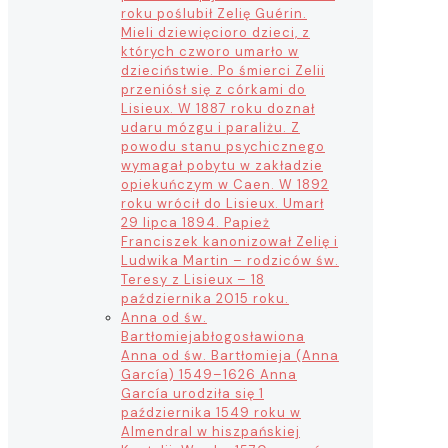
roku poślubił Zelię Guérin.
Mieli dziewięcioro dzieci, z
których czworo umarło w
dzieciństwie. Po śmierci Zelii
przeniósł się z córkami do
Lisieux. W 1887 roku doznał
udaru mózgu i paraliżu. Z
powodu stanu psychicznego
wymagał pobytu w zakładzie
opiekuńczym w Caen. W 1892
roku wrócił do Lisieux. Umarł
29 lipca 1894. Papież
Franciszek kanonizował Zelię i
Ludwika Martin – rodziców św.
Teresy z Lisieux – 18
października 2015 roku.
Anna od św.
Bartłomieja
błogosławiona
Anna od św. Bartłomieja (Anna
García) 1549–1626 Anna
García urodziła się 1
października 1549 roku w
Almendral w hiszpańskiej