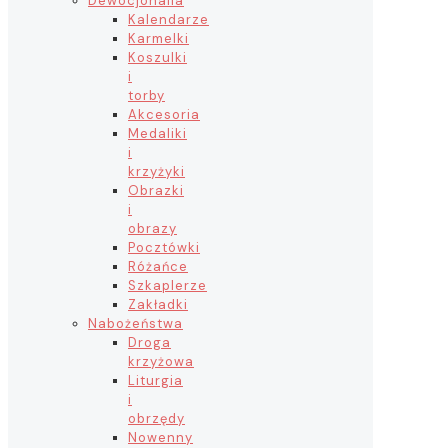
Dewocjonalia
Kalendarze
Karmelki
Koszulki
i
torby
Akcesoria
Medaliki
i
krzyżyki
Obrazki
i
obrazy
Pocztówki
Różańce
Szkaplerze
Zakładki
Nabożeństwa
Droga
krzyżowa
Liturgia
i
obrzędy
Nowenny