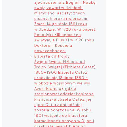
zjednoczenia z Bogiem. Naukę
swoją zawarł w dziełach
mistyczno-ascetycznych
pisanych prozą i wierszem.
Zmarł 14 grudnia 1591 roku
w Ubedzie. W 1726 roku papież
Benedykt XIII ogłosił go
świętym, a Pius XI w 1926 roku
Doktorem Kościoła
powszechnego.
Elżbieta od Trójcy
Świętej
święta Elżbieta od
Trójcy Świętej (Elżbieta Catez)
1880–1906 Elżbieta Catez
urodziła się 18 lipca 1880 r.
w obozie wojskowym we wsi
Avor (Francja), gdzie
stacjonował oddział kapitana
Franciszka Józefa Catez, jej
ojca. Cztery dni później
została ochrzczona. W roku
1901 wstąpiła do klasztoru
karmelitanek bosych w Dijon i
przybrała imię Elżbieta od