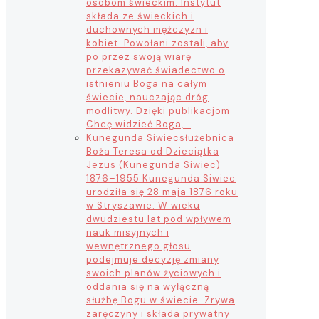
osobom świeckim. Instytut
składa ze świeckich i
duchownych mężczyzn i
kobiet. Powołani zostali, aby
po przez swoją wiarę
przekazywać świadectwo o
istnieniu Boga na całym
świecie, nauczając dróg
modlitwy. Dzięki publikacjom
Chcę widzieć Boga,…
Kunegunda Siwiec
służebnica
Boża Teresa od Dzieciątka
Jezus (Kunegunda Siwiec)
1876–1955 Kunegunda Siwiec
urodziła się 28 maja 1876 roku
w Stryszawie. W wieku
dwudziestu lat pod wpływem
nauk misyjnych i
wewnętrznego głosu
podejmuje decyzję zmiany
swoich planów życiowych i
oddania się na wyłączną
służbę Bogu w świecie. Zrywa
zaręczyny i składa prywatny