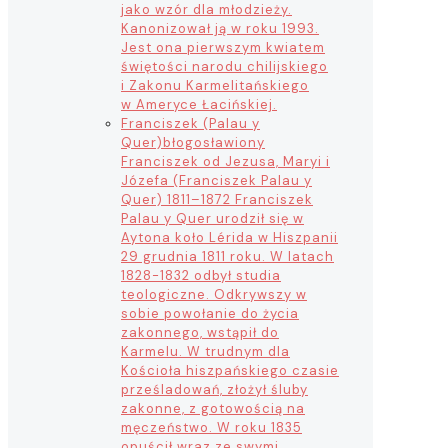
jako wzór dla młodzieży.
Kanonizował ją w roku 1993.
Jest ona pierwszym kwiatem
świętości narodu chilijskiego
i Zakonu Karmelitańskiego
w Ameryce Łacińskiej.
Franciszek (Palau y
Quer)
błogosławiony
Franciszek od Jezusa, Maryi i
Józefa (Franciszek Palau y
Quer) 1811–1872 Franciszek
Palau y Quer urodził się w
Aytona koło Lérida w Hiszpanii
29 grudnia 1811 roku. W latach
1828-1832 odbył studia
teologiczne. Odkrywszy w
sobie powołanie do życia
zakonnego, wstąpił do
Karmelu. W trudnym dla
Kościoła hiszpańskiego czasie
prześladowań, złożył śluby
zakonne, z gotowością na
męczeństwo. W roku 1835
opuścił wraz ze swymi