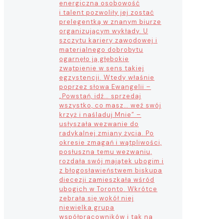
energiczna osobowość
i talent pozwoliły jej zostać
prelegentką w znanym biurze
organizującym wykłady. U
szczytu kariery zawodowej i
materialnego dobrobytu
ogarnęło ją głębokie
zwątpienie w sens takiej
egzystencji. Wtedy właśnie
poprzez słowa Ewangelii –
„Powstań, idź… sprzedaj
wszystko, co masz… weź swój
krzyż i naśladuj Mnie” –
usłyszała wezwanie do
radykalnej zmiany życia. Po
okresie zmagań i wątpliwości,
posłuszna temu wezwaniu,
rozdała swój majątek ubogim i
z błogosławieństwem biskupa
diecezji zamieszkała wśród
ubogich w Toronto. Wkrótce
zebrała się wokół niej
niewielka grupa
współpracowników i tak na