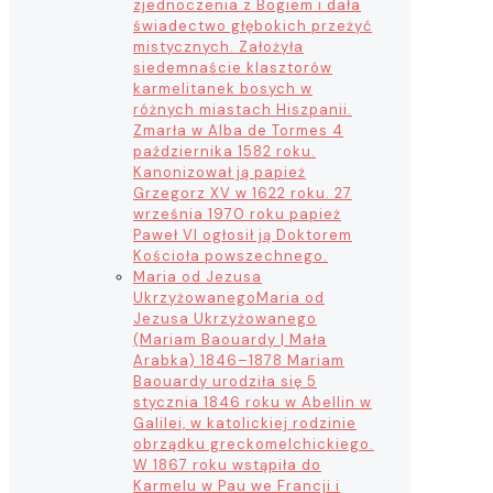
zjednoczenia z Bogiem i dała
świadectwo głębokich przeżyć
mistycznych. Założyła
siedemnaście klasztorów
karmelitanek bosych w
różnych miastach Hiszpanii.
Zmarła w Alba de Tormes 4
października 1582 roku.
Kanonizował ją papież
Grzegorz XV w 1622 roku. 27
września 1970 roku papież
Paweł VI ogłosił ją Doktorem
Kościoła powszechnego.
Maria od Jezusa
Ukrzyżowanego
Maria od
Jezusa Ukrzyżowanego
(Mariam Baouardy | Mała
Arabka) 1846–1878 Mariam
Baouardy urodziła się 5
stycznia 1846 roku w Abellin w
Galilei, w katolickiej rodzinie
obrządku greckomelchickiego.
W 1867 roku wstąpiła do
Karmelu w Pau we Francji i