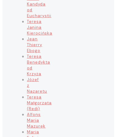
Kandyda
od
Eucharystii
Teresa
Janina
Kierocińska
Jean
Thierry
Ebogo
Teresa
Benedykta
od
Krzyża
Józef
z
Nazaretu
Teresa
Małgorzata
(Redi)
Alfons
Maria
Mazurek
Maria