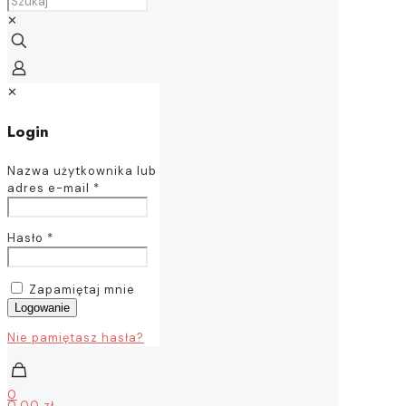
✕
✕
Login
Nazwa użytkownika lub
adres e-mail
*
Hasło
*
Zapamiętaj mnie
Logowanie
Nie pamiętasz hasła?
0
0,00 zł