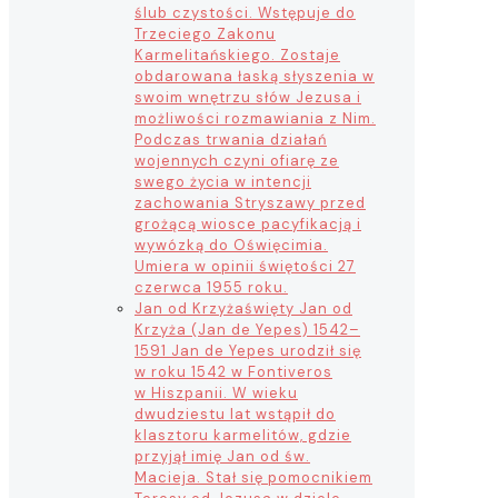
ślub czystości. Wstępuje do
Trzeciego Zakonu
Karmelitańskiego. Zostaje
obdarowana łaską słyszenia w
swoim wnętrzu słów Jezusa i
możliwości rozmawiania z Nim.
Podczas trwania działań
wojennych czyni ofiarę ze
swego życia w intencji
zachowania Stryszawy przed
grożącą wiosce pacyfikacją i
wywózką do Oświęcimia.
Umiera w opinii świętości 27
czerwca 1955 roku.
Jan od Krzyża
święty Jan od
Krzyża (Jan de Yepes) 1542–
1591 Jan de Yepes urodził się
w roku 1542 w Fontiveros
w Hiszpanii. W wieku
dwudziestu lat wstąpił do
klasztoru karmelitów, gdzie
przyjął imię Jan od św.
Macieja. Stał się pomocnikiem