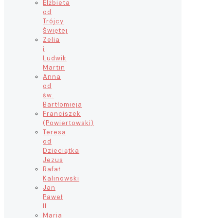
Elżbieta
od
Trójcy
Świętej
Zelia
i
Ludwik
Martin
Anna
od
św.
Bartłomieja
Franciszek
(Powiertowski)
Teresa
od
Dzieciątka
Jezus
Rafał
Kalinowski
Jan
Paweł
II
Maria