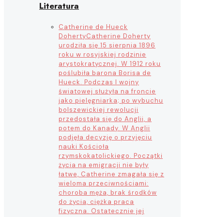
Literatura
Catherine de Hueck
Doherty
Catherine Doherty
urodziła się 15 sierpnia 1896
roku w rosyjskiej rodzinie
arystokratycznej. W 1912 roku
poślubiła barona Borisa de
Hueck. Podczas I wojny
światowej służyła na froncie
jako pielęgniarka; po wybuchu
bolszewickiej rewolucji
przedostała się do Anglii, a
potem do Kanady. W Anglii
podjęła decyzję o przyjęciu
nauki Kościoła
rzymskokatolickiego. Początki
życia na emigracji nie były
łatwe, Catherine zmagała się z
wieloma przeciwnościami:
choroba męża, brak środków
do życia, ciężka praca
fizyczna. Ostatecznie jej