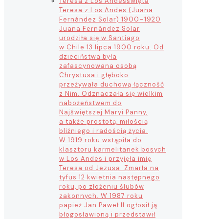
Teresa z Los Andes
święta
Teresa z Los Andes (Juana
Fernández Solar) 1900–1920
Juana Fernández Solar
urodziła się w Santiago
w Chile 13 lipca 1900 roku. Od
dzieciństwa była
zafascynowana osobą
Chrystusa i głęboko
przeżywała duchową łączność
z Nim. Odznaczała się wielkim
nabożeństwem do
Najświętszej Maryi Panny,
a także prostotą, miłością
bliźniego i radością życia.
W 1919 roku wstąpiła do
klasztoru karmelitanek bosych
w Los Andes i przyjęła imię
Teresa od Jezusa. Zmarła na
tyfus 12 kwietnia następnego
roku, po złożeniu ślubów
zakonnych. W 1987 roku
papież Jan Paweł II ogłosił ją
błogosławioną i przedstawił