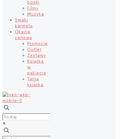
booki
Filmy
Muzyka
Smaki
karmelu
Okazje
cenowe
Promocje
Outlet
Zestawy
Książka
w
pakiecie
Tania
książka
✕