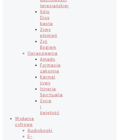
terezjańskiej
Sólo
Dios
basta
Żywy
płomień
Żyć
Bogiem
Opracowania
Amado
Formacja
zakonna
Karmel
żywy
Itineria
Spiritualia
Życie
i
świętość
Wydania
cyfrowe
Audiobooki
E-