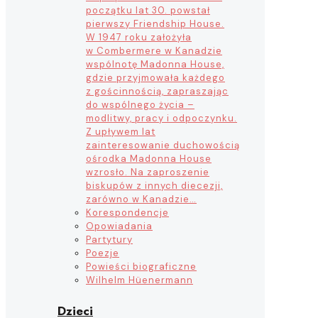
początku lat 30. powstał
pierwszy Friendship House.
W 1947 roku założyła
w Combermere w Kanadzie
wspólnotę Madonna House,
gdzie przyjmowała każdego
z gościnnością, zapraszając
do wspólnego życia –
modlitwy, pracy i odpoczynku.
Z upływem lat
zainteresowanie duchowością
ośrodka Madonna House
wzrosło. Na zaproszenie
biskupów z innych diecezji,
zarówno w Kanadzie…
Korespondencje
Opowiadania
Partytury
Poezje
Powieści biograficzne
Wilhelm Hüenermann
Dzieci