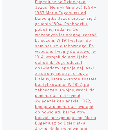
Eugeniusz od Dzieciątka
Jezus (Henryk Grialou) 1894–
1967 Maria Eugeniusz od
Dzieciątka Jezus urodził się 2
grudnia 1894. Pochodził z
pobożnej rodziny. Od
wczesnych lat pragnął zostać
księdzem. W 1911 wstąpił do
seminarium duchownego. Po
wybuchu I wojny światowej, w
1914, wstąpił do armii jako
ochotnik. Jego oddział
doświadczył specjalnej łaski
ze strony siostry Teresy z
Lisieux, która wkrótce została
beatyfikowana. W 1922, po
zakończeniu wojny, wrócił do
seminarium i otrzymał
święcenia kapłańskie. 1922,
będąc w seminarium, wstąpił
do nowicjatu karmelitów
bosych, przyjmując imię Maria
Eugeniusz od Dzieciątka
Jezus. Będąc w nowicjacie