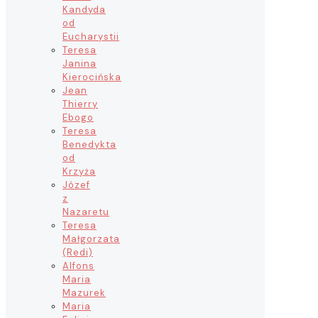
Kandyda
od
Eucharystii
Teresa
Janina
Kierocińska
Jean
Thierry
Ebogo
Teresa
Benedykta
od
Krzyża
Józef
z
Nazaretu
Teresa
Małgorzata
(Redi)
Alfons
Maria
Mazurek
Maria