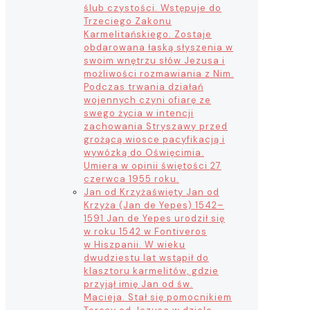
ślub czystości. Wstępuje do
Trzeciego Zakonu
Karmelitańskiego. Zostaje
obdarowana łaską słyszenia w
swoim wnętrzu słów Jezusa i
możliwości rozmawiania z Nim.
Podczas trwania działań
wojennych czyni ofiarę ze
swego życia w intencji
zachowania Stryszawy przed
grożącą wiosce pacyfikacją i
wywózką do Oświęcimia.
Umiera w opinii świętości 27
czerwca 1955 roku.
Jan od Krzyża
święty Jan od
Krzyża (Jan de Yepes) 1542–
1591 Jan de Yepes urodził się
w roku 1542 w Fontiveros
w Hiszpanii. W wieku
dwudziestu lat wstąpił do
klasztoru karmelitów, gdzie
przyjął imię Jan od św.
Macieja. Stał się pomocnikiem