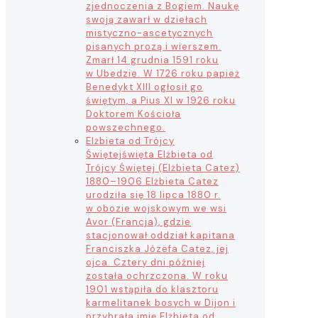
zjednoczenia z Bogiem. Naukę
swoją zawarł w dziełach
mistyczno-ascetycznych
pisanych prozą i wierszem.
Zmarł 14 grudnia 1591 roku
w Ubedzie. W 1726 roku papież
Benedykt XIII ogłosił go
świętym, a Pius XI w 1926 roku
Doktorem Kościoła
powszechnego.
Elżbieta od Trójcy
Świętej
święta Elżbieta od
Trójcy Świętej (Elżbieta Catez)
1880–1906 Elżbieta Catez
urodziła się 18 lipca 1880 r.
w obozie wojskowym we wsi
Avor (Francja), gdzie
stacjonował oddział kapitana
Franciszka Józefa Catez, jej
ojca. Cztery dni później
została ochrzczona. W roku
1901 wstąpiła do klasztoru
karmelitanek bosych w Dijon i
przybrała imię Elżbieta od