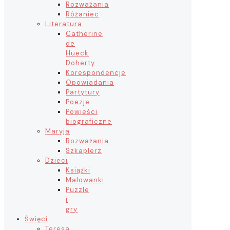
Rozważania
Różaniec
Literatura
Catherine
de
Hueck
Doherty
Korespondencje
Opowiadania
Partytury
Poezje
Powieści
biograficzne
Maryja
Rozważania
Szkaplerz
Dzieci
Książki
Malowanki
Puzzle
i
gry
Święci
Teresa