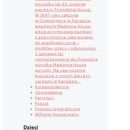
początku lat 30. powstał
pierwszy Friendship House.
W 1947 roku założyła
w Combermere w Kanadzie
wspólnotę Madonna House,
gdzie przyjmowała każdego
z gościnnością, zapraszając
do wspólnego życia –
modlitwy, pracy i odpoczynku.
Z upływem lat
zainteresowanie duchowością
ośrodka Madonna House
wzrosło. Na zaproszenie
biskupów z innych diecezji,
zarówno w Kanadzie…
Korespondencje
Opowiadania
Partytury
Poezje
Powieści biograficzne
Wilhelm Hüenermann
Dzieci