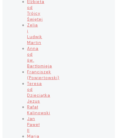
Elżbieta
od
Trójcy
Świętej
Zelia
i
Ludwik
Martin
Anna
od
św.
Bartłomieja
Franciszek
(Powiertowski)
Teresa
od
Dzieciątka
Jezus
Rafał
Kalinowski
Jan
Paweł
II
Maria