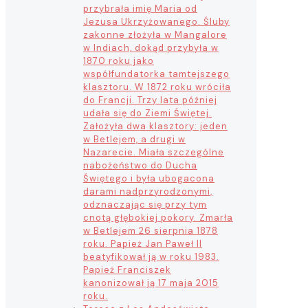
przybrała imię Maria od
Jezusa Ukrzyżowanego. Śluby
zakonne złożyła w Mangalore
w Indiach, dokąd przybyła w
1870 roku jako
współfundatorka tamtejszego
klasztoru. W 1872 roku wróciła
do Francji. Trzy lata później
udała się do Ziemi Świętej.
Założyła dwa klasztory: jeden
w Betlejem, a drugi w
Nazarecie. Miała szczególne
nabożeństwo do Ducha
Świętego i była ubogacona
darami nadprzyrodzonymi,
odznaczając się przy tym
cnotą głębokiej pokory. Zmarła
w Betlejem 26 sierpnia 1878
roku. Papież Jan Paweł II
beatyfikował ją w roku 1983.
Papież Franciszek
kanonizował ją 17 maja 2015
roku.