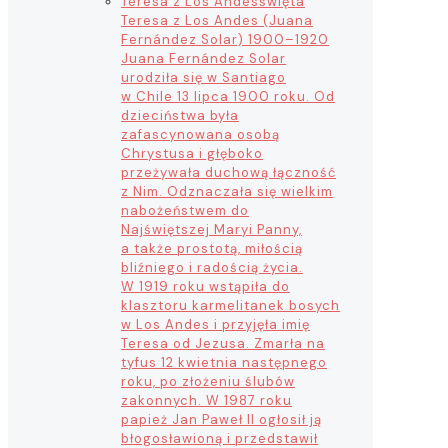
Teresa z Los Andes
święta
Teresa z Los Andes (Juana
Fernández Solar) 1900–1920
Juana Fernández Solar
urodziła się w Santiago
w Chile 13 lipca 1900 roku. Od
dzieciństwa była
zafascynowana osobą
Chrystusa i głęboko
przeżywała duchową łączność
z Nim. Odznaczała się wielkim
nabożeństwem do
Najświętszej Maryi Panny,
a także prostotą, miłością
bliźniego i radością życia.
W 1919 roku wstąpiła do
klasztoru karmelitanek bosych
w Los Andes i przyjęła imię
Teresa od Jezusa. Zmarła na
tyfus 12 kwietnia następnego
roku, po złożeniu ślubów
zakonnych. W 1987 roku
papież Jan Paweł II ogłosił ją
błogosławioną i przedstawił