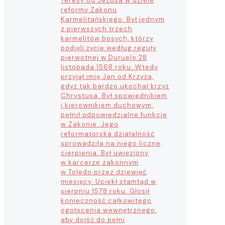
Teresy od Jezusa w dziele
reformy Zakonu
Karmelitańskiego. Był jednym
z pierwszych trzech
karmelitów bosych, którzy
podjęli życie według reguły
pierwotnej w Duruelo 28
listopada 1568 roku. Wtedy
przyjął imię Jan od Krzyża,
gdyż tak bardzo ukochał krzyż
Chrystusa. Był spowiednikiem
i kierownikiem duchowym,
pełnił odpowiedzialne funkcje
w Zakonie. Jego
reformatorska działalność
sprowadziła na niego liczne
cierpienia. Był uwięziony
w karcerze zakonnym
w Toledo przez dziewięć
miesięcy. Uciekł stamtąd w
sierpniu 1578 roku. Głosił
konieczność całkowitego
ogołocenia wewnętrznego,
aby dojść do pełni