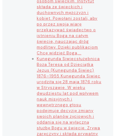
osobom świeckim. Instytut
składa ze świeckich i
duchownych mężczyzn i
kobiet. Powołani zostali, aby
po przez swoją wiarę
przekazywać świadectwo o
istnieniu Boga na całym
świecie, nauczając dróg
modlitwy. Dzięki publikacjom
Chcę widzieć Boga,…
Kunegunda Siwiec
służebnica
Boża Teresa od Dzieciątka
Jezus (Kunegunda Siwiec)
1876–1955 Kunegunda Siwiec
urodziła się 28 maja 1876 roku
w Stryszawie. W wieku
dwudziestu lat pod wpływem
nauk misyjnych i
wewnętrznego głosu
podejmuje decyzję zmiany
swoich planów życiowych i
oddania się na wyłączną
służbę Bogu w świecie. Zrywa
zaręczyny i składa prywatny