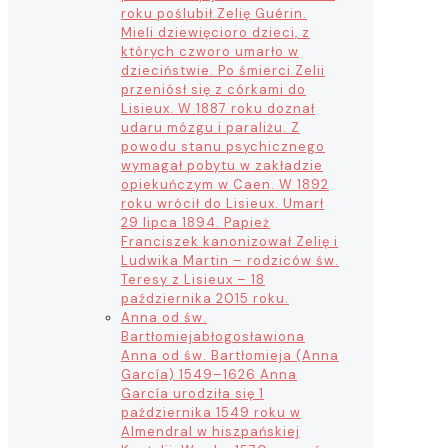
roku poślubił Zelię Guérin.
Mieli dziewięcioro dzieci, z
których czworo umarło w
dzieciństwie. Po śmierci Zelii
przeniósł się z córkami do
Lisieux. W 1887 roku doznał
udaru mózgu i paraliżu. Z
powodu stanu psychicznego
wymagał pobytu w zakładzie
opiekuńczym w Caen. W 1892
roku wrócił do Lisieux. Umarł
29 lipca 1894. Papież
Franciszek kanonizował Zelię i
Ludwika Martin – rodziców św.
Teresy z Lisieux – 18
października 2015 roku.
Anna od św.
Bartłomieja
błogosławiona
Anna od św. Bartłomieja (Anna
García) 1549–1626 Anna
García urodziła się 1
października 1549 roku w
Almendral w hiszpańskiej