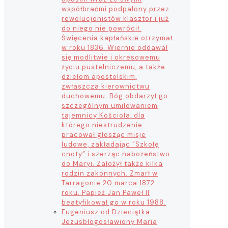
współbraćmi podpalony przez
rewolucjonistów klasztor i już
do niego nie powrócił.
Święcenia kapłańskie otrzymał
w roku 1836. Wiernie oddawał
się modlitwie i okresowemu
życiu pustelniczemu, a także
dziełom apostolskim,
zwłaszcza kierownictwu
duchowemu. Bóg obdarzył go
szczególnym umiłowaniem
tajemnicy Kościoła, dla
którego niestrudzenie
pracował głosząc misje
ludowe, zakładając “Szkołę
cnoty” i szerząc nabożeństwo
do Maryi. Założył także kilka
rodzin zakonnych. Zmarł w
Tarragonie 20 marca 1872
roku. Papież Jan Paweł II
beatyfikował go w roku 1988.
Eugeniusz od Dzieciątka
Jezus
błogosławiony Maria