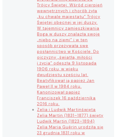
Trójcy Świętej. Wśród cierpień
wewnętrznych i chorób żyła
„ku chwale majestatu” Trójcy
Świętej obecnej w jej duszy.
W tajemnicy zamieszkiwania
Boga w duszy znalazła swoje
„niebo na ziemi” i w ten
sposób przeżywała swe
posłannictwo w Kościele. Do
ojczyzny „światła, miłości
i życia” odeszła 9 listopada
1906 roku, w wieku
dwudziestu sześciu lat.
Beatyfikował ją papież Jan
Paweł II w 1984 roku.
Kanonizował papież
Franciszek 16 października
2016 roku.
Zelia i Ludwik Martin
święta
Zelia Martin (1831–1877) święty
Ludwik Martin (1823–1894)
Zelia Maria Guérin urodziła się
23 grudnia 1831 roku w