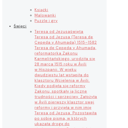
Książki
Malowanki
Puzzle i gry
Święci
Teresa od Jezusa
święta
Teresa od Jezusa (Teresa de
Cepeda y Ahumada) 1515–1582
Teresa de Cepeda y Ahumada,
reformatorka Zakonu
Karmelitańskiego, urodziła się
28 marca 1515 roku w Ávili
w Hiszpanii. W wieku
dwudziestu lat wstąpiła do
klasztoru Wcielenia w Ávili.
Kiedy podjęła się reformy
Zakonu, spotkały ją liczne
trudności i sprzeciwy. Założyła
w Ávili pierwszy klasztor swej
reformy i przyjęła w nim imię
Teresa od Jezusa. Pozostawiła
po sobie pisma, w których
ukazała drogę do