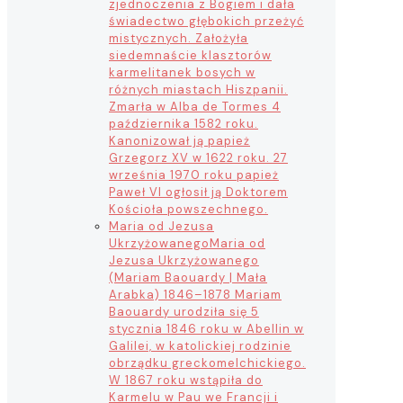
zjednoczenia z Bogiem i dała
świadectwo głębokich przeżyć
mistycznych. Założyła
siedemnaście klasztorów
karmelitanek bosych w
różnych miastach Hiszpanii.
Zmarła w Alba de Tormes 4
października 1582 roku.
Kanonizował ją papież
Grzegorz XV w 1622 roku. 27
września 1970 roku papież
Paweł VI ogłosił ją Doktorem
Kościoła powszechnego.
Maria od Jezusa
Ukrzyżowanego
Maria od
Jezusa Ukrzyżowanego
(Mariam Baouardy | Mała
Arabka) 1846–1878 Mariam
Baouardy urodziła się 5
stycznia 1846 roku w Abellin w
Galilei, w katolickiej rodzinie
obrządku greckomelchickiego.
W 1867 roku wstąpiła do
Karmelu w Pau we Francji i