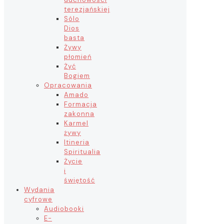
terezjańskiej
Sólo
Dios
basta
Żywy
płomień
Żyć
Bogiem
Opracowania
Amado
Formacja
zakonna
Karmel
żywy
Itineria
Spiritualia
Życie
i
świętość
Wydania
cyfrowe
Audiobooki
E-