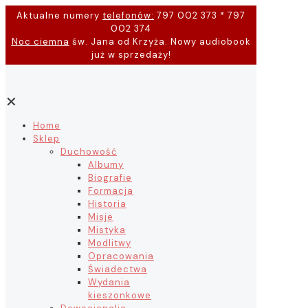
Aktualne numery
telefonów:
797 002 373 * 797
002 374
Noc ciemna
św. Jana od Krzyża. Nowy audiobook
już w sprzedaży!
✕
Home
Sklep
Duchowość
Albumy
Biografie
Formacja
Historia
Misje
Mistyka
Modlitwy
Opracowania
Świadectwa
Wydania
kieszonkowe