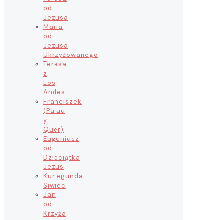
od
Jezusa
Maria
od
Jezusa
Ukrzyżowanego
Teresa
z
Los
Andes
Franciszek
(Palau
y
Quer)
Eugeniusz
od
Dzieciątka
Jezus
Kunegunda
Siwiec
Jan
od
Krzyża