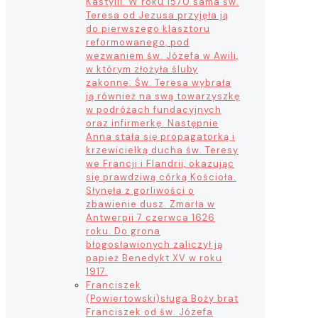
Kastylii. W roku 1570 sama św.
Teresa od Jezusa przyjęła ją
do pierwszego klasztoru
reformowanego, pod
wezwaniem św. Józefa w Awili,
w którym złożyła śluby
zakonne. Św. Teresa wybrała
ją również na swą towarzyszkę
w podróżach fundacyjnych
oraz infirmerkę. Następnie
Anna stała się propagatorką i
krzewicielką ducha św. Teresy
we Francji i Flandrii, okazując
się prawdziwą córką Kościoła.
Słynęła z gorliwości o
zbawienie dusz. Zmarła w
Antwerpii 7 czerwca 1626
roku. Do grona
błogosławionych zaliczył ją
papież Benedykt XV w roku
1917.
Franciszek
(Powiertowski)
sługa Boży brat
Franciszek od św. Józefa