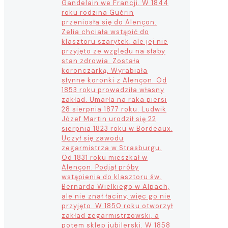
Gandelain we Francji. W 1844
roku rodzina Guérin
przeniosła się do Alençon.
Zelia chciała wstąpić do
klasztoru szarytek, ale jej nie
przyjęto ze względu na słaby
stan zdrowia. Została
koronczarką. Wyrabiała
słynne koronki z Alençon. Od
1853 roku prowadziła własny
zakład. Umarła na raka piersi
28 sierpnia 1877 roku. Ludwik
Józef Martin urodził się 22
sierpnia 1823 roku w Bordeaux.
Uczył się zawodu
zegarmistrza w Strasburgu.
Od 1831 roku mieszkał w
Alençon. Podjął próby
wstąpienia do klasztoru św.
Bernarda Wielkiego w Alpach,
ale nie znał łaciny, więc go nie
przyjęto. W 1850 roku otworzył
zakład zegarmistrzowski, a
potem sklep jubilerski. W 1858