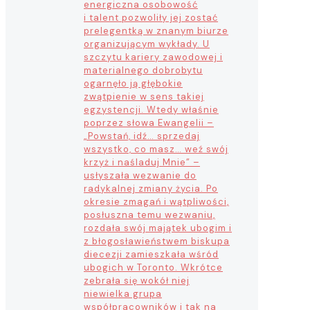
energiczna osobowość
i talent pozwoliły jej zostać
prelegentką w znanym biurze
organizującym wykłady. U
szczytu kariery zawodowej i
materialnego dobrobytu
ogarnęło ją głębokie
zwątpienie w sens takiej
egzystencji. Wtedy właśnie
poprzez słowa Ewangelii –
„Powstań, idź… sprzedaj
wszystko, co masz… weź swój
krzyż i naśladuj Mnie” –
usłyszała wezwanie do
radykalnej zmiany życia. Po
okresie zmagań i wątpliwości,
posłuszna temu wezwaniu,
rozdała swój majątek ubogim i
z błogosławieństwem biskupa
diecezji zamieszkała wśród
ubogich w Toronto. Wkrótce
zebrała się wokół niej
niewielka grupa
współpracowników i tak na