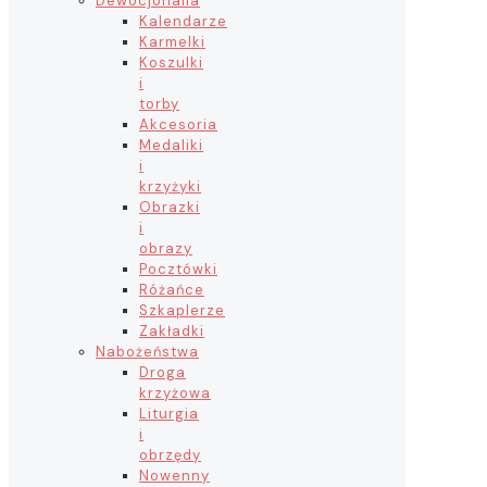
Dewocjonalia
Kalendarze
Karmelki
Koszulki
i
torby
Akcesoria
Medaliki
i
krzyżyki
Obrazki
i
obrazy
Pocztówki
Różańce
Szkaplerze
Zakładki
Nabożeństwa
Droga
krzyżowa
Liturgia
i
obrzędy
Nowenny