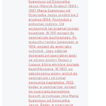
Eugeniusz od Dzieciątka
Jezus (Henryk Grialou) 1894–
1967 Maria Eugeniusz od
Dzieciątka Jezus urodził się 2
grudnia 1894. Pochodził z
pobożnej rodziny. Od
wczesnych lat pragnął zostać
księdzem. W 1911 wstąpił do
seminarium duchownego. Po
wybuchu I wojny światowej, w
1914, wstąpił do armii jako
ochotnik. Jego oddział
doświadczył specjalnej łaski
ze strony siostry Teresy z
Lisieux, która wkrótce została
beatyfikowana. W 1922, po
zakończeniu wojny, wrócił do
seminarium i otrzymał
święcenia kapłańskie. 1922,
będąc w seminarium, wstąpił
do nowicjatu karmelitów
bosych, przyjmując imię Maria
Eugeniusz od Dzieciątka
Jezus. Będąc w nowicjacie