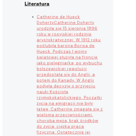
Literatura
Catherine de Hueck
Doherty
Catherine Doherty
urodziła się 15 sierpnia 1896
roku w rosyjskiej rodzinie
arystokratycznej. W 1912 roku
poślubiła barona Borisa de
Hueck. Podczas I wojny
światowej służyła na froncie
jako pielęgniarka; po wybuchu
bolszewickiej rewolucji
przedostała się do Anglii, a
potem do Kanady. W Anglii
podjęła decyzję o przyjęciu
nauki Kościoła
rzymskokatolickiego. Początki
życia na emigracji nie były
łatwe, Catherine zmagała się z
wieloma przeciwnościami:
choroba męża, brak środków
do życia, ciężka praca
fizyczna. Ostatecznie jej