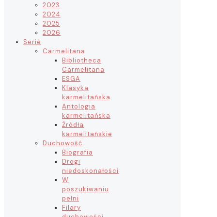
2023
2024
2025
2026
Serie
Carmelitana
Bibliotheca
Carmelitana
ESGA
Klasyka
karmelitańska
Antologia
karmelitańska
Źródła
karmelitańskie
Duchowość
Biografia
Drogi
niedoskonałości
W
poszukiwaniu
pełni
Filary
duchowości