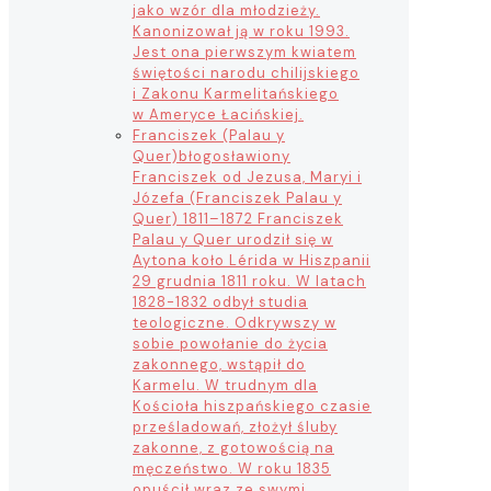
jako wzór dla młodzieży.
Kanonizował ją w roku 1993.
Jest ona pierwszym kwiatem
świętości narodu chilijskiego
i Zakonu Karmelitańskiego
w Ameryce Łacińskiej.
Franciszek (Palau y
Quer)
błogosławiony
Franciszek od Jezusa, Maryi i
Józefa (Franciszek Palau y
Quer) 1811–1872 Franciszek
Palau y Quer urodził się w
Aytona koło Lérida w Hiszpanii
29 grudnia 1811 roku. W latach
1828-1832 odbył studia
teologiczne. Odkrywszy w
sobie powołanie do życia
zakonnego, wstąpił do
Karmelu. W trudnym dla
Kościoła hiszpańskiego czasie
prześladowań, złożył śluby
zakonne, z gotowością na
męczeństwo. W roku 1835
opuścił wraz ze swymi