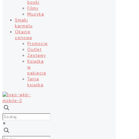
booki
Filmy
Muzyka
Smaki
karmelu
Okazje
cenowe
Promocje
Outlet
Zestawy
Książka
w
pakiecie
Tania
książka
✕