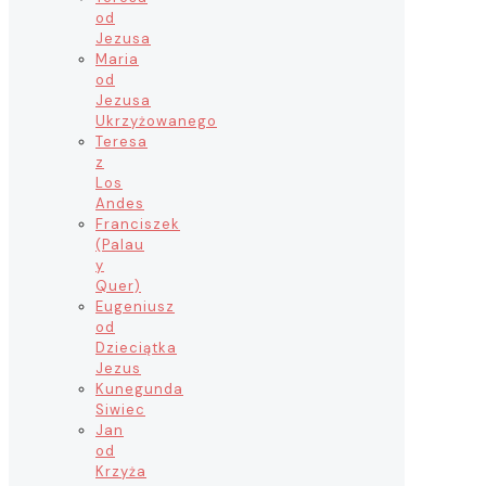
od
Jezusa
Maria
od
Jezusa
Ukrzyżowanego
Teresa
z
Los
Andes
Franciszek
(Palau
y
Quer)
Eugeniusz
od
Dzieciątka
Jezus
Kunegunda
Siwiec
Jan
od
Krzyża