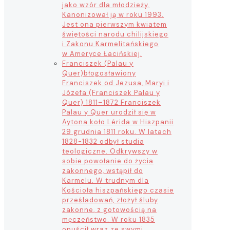
jako wzór dla młodzieży.
Kanonizował ją w roku 1993.
Jest ona pierwszym kwiatem
świętości narodu chilijskiego
i Zakonu Karmelitańskiego
w Ameryce Łacińskiej.
Franciszek (Palau y
Quer)
błogosławiony
Franciszek od Jezusa, Maryi i
Józefa (Franciszek Palau y
Quer) 1811–1872 Franciszek
Palau y Quer urodził się w
Aytona koło Lérida w Hiszpanii
29 grudnia 1811 roku. W latach
1828-1832 odbył studia
teologiczne. Odkrywszy w
sobie powołanie do życia
zakonnego, wstąpił do
Karmelu. W trudnym dla
Kościoła hiszpańskiego czasie
prześladowań, złożył śluby
zakonne, z gotowością na
męczeństwo. W roku 1835
opuścił wraz ze swymi