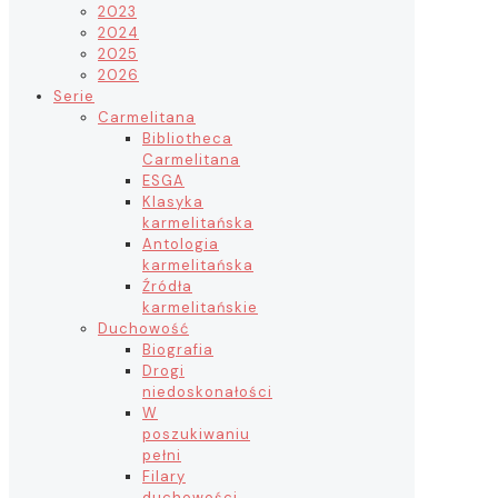
2023
2024
2025
2026
Serie
Carmelitana
Bibliotheca
Carmelitana
ESGA
Klasyka
karmelitańska
Antologia
karmelitańska
Źródła
karmelitańskie
Duchowość
Biografia
Drogi
niedoskonałości
W
poszukiwaniu
pełni
Filary
duchowości