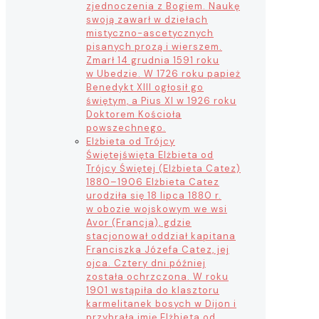
zjednoczenia z Bogiem. Naukę
swoją zawarł w dziełach
mistyczno-ascetycznych
pisanych prozą i wierszem.
Zmarł 14 grudnia 1591 roku
w Ubedzie. W 1726 roku papież
Benedykt XIII ogłosił go
świętym, a Pius XI w 1926 roku
Doktorem Kościoła
powszechnego.
Elżbieta od Trójcy
Świętej
święta Elżbieta od
Trójcy Świętej (Elżbieta Catez)
1880–1906 Elżbieta Catez
urodziła się 18 lipca 1880 r.
w obozie wojskowym we wsi
Avor (Francja), gdzie
stacjonował oddział kapitana
Franciszka Józefa Catez, jej
ojca. Cztery dni później
została ochrzczona. W roku
1901 wstąpiła do klasztoru
karmelitanek bosych w Dijon i
przybrała imię Elżbieta od