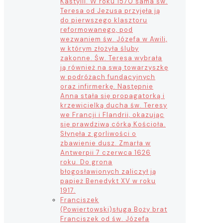
Kastylii. W roku 1570 sama św.
Teresa od Jezusa przyjęła ją
do pierwszego klasztoru
reformowanego, pod
wezwaniem św. Józefa w Awili,
w którym złożyła śluby
zakonne. Św. Teresa wybrała
ją również na swą towarzyszkę
w podróżach fundacyjnych
oraz infirmerkę. Następnie
Anna stała się propagatorką i
krzewicielką ducha św. Teresy
we Francji i Flandrii, okazując
się prawdziwą córką Kościoła.
Słynęła z gorliwości o
zbawienie dusz. Zmarła w
Antwerpii 7 czerwca 1626
roku. Do grona
błogosławionych zaliczył ją
papież Benedykt XV w roku
1917.
Franciszek
(Powiertowski)
sługa Boży brat
Franciszek od św. Józefa