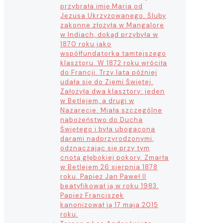
przybrała imię Maria od
Jezusa Ukrzyżowanego. Śluby
zakonne złożyła w Mangalore
w Indiach, dokąd przybyła w
1870 roku jako
współfundatorka tamtejszego
klasztoru. W 1872 roku wróciła
do Francji. Trzy lata później
udała się do Ziemi Świętej.
Założyła dwa klasztory: jeden
w Betlejem, a drugi w
Nazarecie. Miała szczególne
nabożeństwo do Ducha
Świętego i była ubogacona
darami nadprzyrodzonymi,
odznaczając się przy tym
cnotą głębokiej pokory. Zmarła
w Betlejem 26 sierpnia 1878
roku. Papież Jan Paweł II
beatyfikował ją w roku 1983.
Papież Franciszek
kanonizował ją 17 maja 2015
roku.