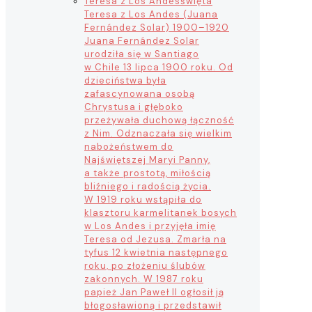
Teresa z Los Andes
święta
Teresa z Los Andes (Juana
Fernández Solar) 1900–1920
Juana Fernández Solar
urodziła się w Santiago
w Chile 13 lipca 1900 roku. Od
dzieciństwa była
zafascynowana osobą
Chrystusa i głęboko
przeżywała duchową łączność
z Nim. Odznaczała się wielkim
nabożeństwem do
Najświętszej Maryi Panny,
a także prostotą, miłością
bliźniego i radością życia.
W 1919 roku wstąpiła do
klasztoru karmelitanek bosych
w Los Andes i przyjęła imię
Teresa od Jezusa. Zmarła na
tyfus 12 kwietnia następnego
roku, po złożeniu ślubów
zakonnych. W 1987 roku
papież Jan Paweł II ogłosił ją
błogosławioną i przedstawił