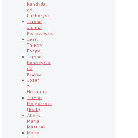
Kandyda
od
Eucharystii
Teresa
Janina
Kierocińska
Jean
Thierry
Ebogo
Teresa
Benedykta
od
Krzyża
Józef
z
Nazaretu
Teresa
Małgorzata
(Redi)
Alfons
Maria
Mazurek
Maria