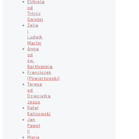
Elżbieta
od
Trójcy
Świętej
Zelia
i
Ludwik
Martin
Anna
od
św.
Bartłomieja
Franciszek
(Powiertowski)
Teresa
od
Dzieciątka
Jezus
Rafał
Kalinowski
Jan
Paweł
II
Maria