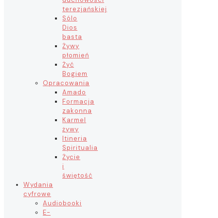
terezjańskiej
Sólo
Dios
basta
Żywy
płomień
Żyć
Bogiem
Opracowania
Amado
Formacja
zakonna
Karmel
żywy
Itineria
Spiritualia
Życie
i
świętość
Wydania
cyfrowe
Audiobooki
E-