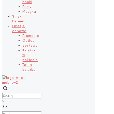
booki
Filmy
Muzyka
Smaki
karmelu
Okazje
cenowe
Promocje
Outlet
Zestawy
Książka
w
pakiecie
Tania
książka
✕