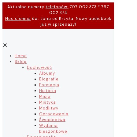
Aktualne numery
telefonów:
797 002 373 * 797
002 374
Noc ciemna
św. Jana od Krzyża. Nowy audiobook
już w sprzedaży!
✕
Home
Sklep
Duchowość
Albumy
Biografie
Formacja
Historia
Misje
Mistyka
Modlitwy
Opracowania
Świadectwa
Wydania
kieszonkowe