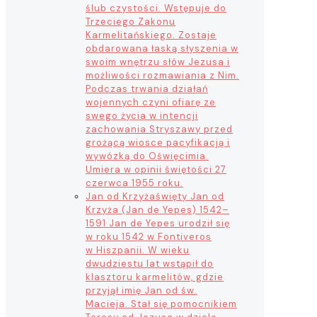
ślub czystości. Wstępuje do
Trzeciego Zakonu
Karmelitańskiego. Zostaje
obdarowana łaską słyszenia w
swoim wnętrzu słów Jezusa i
możliwości rozmawiania z Nim.
Podczas trwania działań
wojennych czyni ofiarę ze
swego życia w intencji
zachowania Stryszawy przed
grożącą wiosce pacyfikacją i
wywózką do Oświęcimia.
Umiera w opinii świętości 27
czerwca 1955 roku.
Jan od Krzyża
święty Jan od
Krzyża (Jan de Yepes) 1542–
1591 Jan de Yepes urodził się
w roku 1542 w Fontiveros
w Hiszpanii. W wieku
dwudziestu lat wstąpił do
klasztoru karmelitów, gdzie
przyjął imię Jan od św.
Macieja. Stał się pomocnikiem