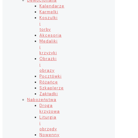
Dewocjonalia
Kalendarze
Karmelki
Koszulki
i
torby
Akcesoria
Medaliki
i
krzyżyki
Obrazki
i
obrazy
Pocztówki
Różańce
Szkaplerze
Zakładki
Nabożeństwa
Droga
krzyżowa
Liturgia
i
obrzędy
Nowenny