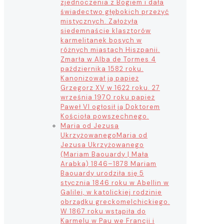
zjednoczenia z Bogiem i dała
świadectwo głębokich przeżyć
mistycznych. Założyła
siedemnaście klasztorów
karmelitanek bosych w
różnych miastach Hiszpanii.
Zmarła w Alba de Tormes 4
października 1582 roku.
Kanonizował ją papież
Grzegorz XV w 1622 roku. 27
września 1970 roku papież
Paweł VI ogłosił ją Doktorem
Kościoła powszechnego.
Maria od Jezusa
Ukrzyżowanego
Maria od
Jezusa Ukrzyżowanego
(Mariam Baouardy | Mała
Arabka) 1846–1878 Mariam
Baouardy urodziła się 5
stycznia 1846 roku w Abellin w
Galilei, w katolickiej rodzinie
obrządku greckomelchickiego.
W 1867 roku wstąpiła do
Karmelu w Pau we Francji i