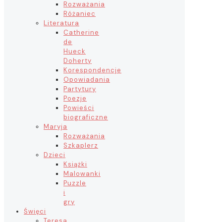
Rozważania
Różaniec
Literatura
Catherine
de
Hueck
Doherty
Korespondencje
Opowiadania
Partytury
Poezje
Powieści
biograficzne
Maryja
Rozważania
Szkaplerz
Dzieci
Książki
Malowanki
Puzzle
i
gry
Święci
Teresa