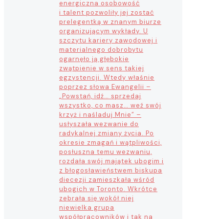
energiczna osobowość
i talent pozwoliły jej zostać
prelegentką w znanym biurze
organizującym wykłady. U
szczytu kariery zawodowej i
materialnego dobrobytu
ogarnęło ją głębokie
zwątpienie w sens takiej
egzystencji. Wtedy właśnie
poprzez słowa Ewangelii –
„Powstań, idź… sprzedaj
wszystko, co masz… weź swój
krzyż i naśladuj Mnie” –
usłyszała wezwanie do
radykalnej zmiany życia. Po
okresie zmagań i wątpliwości,
posłuszna temu wezwaniu,
rozdała swój majątek ubogim i
z błogosławieństwem biskupa
diecezji zamieszkała wśród
ubogich w Toronto. Wkrótce
zebrała się wokół niej
niewielka grupa
współpracowników i tak na