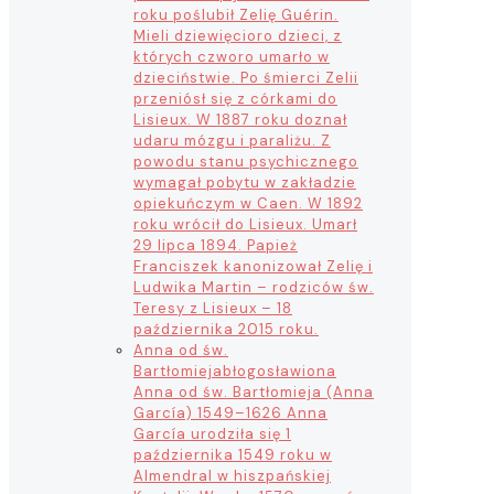
roku poślubił Zelię Guérin.
Mieli dziewięcioro dzieci, z
których czworo umarło w
dzieciństwie. Po śmierci Zelii
przeniósł się z córkami do
Lisieux. W 1887 roku doznał
udaru mózgu i paraliżu. Z
powodu stanu psychicznego
wymagał pobytu w zakładzie
opiekuńczym w Caen. W 1892
roku wrócił do Lisieux. Umarł
29 lipca 1894. Papież
Franciszek kanonizował Zelię i
Ludwika Martin – rodziców św.
Teresy z Lisieux – 18
października 2015 roku.
Anna od św.
Bartłomieja
błogosławiona
Anna od św. Bartłomieja (Anna
García) 1549–1626 Anna
García urodziła się 1
października 1549 roku w
Almendral w hiszpańskiej