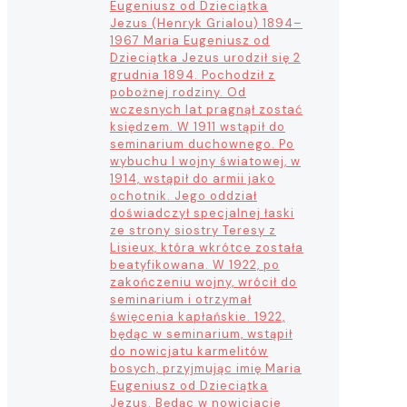
Eugeniusz od Dzieciątka
Jezus (Henryk Grialou) 1894–
1967 Maria Eugeniusz od
Dzieciątka Jezus urodził się 2
grudnia 1894. Pochodził z
pobożnej rodziny. Od
wczesnych lat pragnął zostać
księdzem. W 1911 wstąpił do
seminarium duchownego. Po
wybuchu I wojny światowej, w
1914, wstąpił do armii jako
ochotnik. Jego oddział
doświadczył specjalnej łaski
ze strony siostry Teresy z
Lisieux, która wkrótce została
beatyfikowana. W 1922, po
zakończeniu wojny, wrócił do
seminarium i otrzymał
święcenia kapłańskie. 1922,
będąc w seminarium, wstąpił
do nowicjatu karmelitów
bosych, przyjmując imię Maria
Eugeniusz od Dzieciątka
Jezus. Będąc w nowicjacie