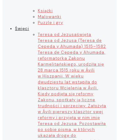
Książki
Malowanki
Puzzle i gry
Święci
Teresa od Jezusa
święta
Teresa od Jezusa (Teresa de
Cepeda y Ahumada) 1515–1582
Teresa de Cepeda y Ahumada,
reformatorka Zakonu
Karmelitańskiego, urodziła się
28 marca 1515 roku w Ávili
w Hiszpanii. W wieku
dwudziestu lat wstąpiła do
klasztoru Wcielenia w Ávili.
Kiedy podjęła się reformy
Zakonu, spotkały ją liczne
trudności i sprzeciwy. Założyła
w Ávili pierwszy klasztor swej
reformy i przyjęła w nim imię
Teresa od Jezusa. Pozostawiła
po sobie pisma, w których
ukazała drogę do