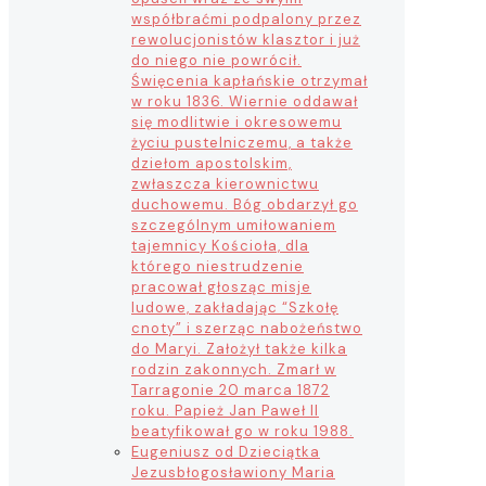
współbraćmi podpalony przez
rewolucjonistów klasztor i już
do niego nie powrócił.
Święcenia kapłańskie otrzymał
w roku 1836. Wiernie oddawał
się modlitwie i okresowemu
życiu pustelniczemu, a także
dziełom apostolskim,
zwłaszcza kierownictwu
duchowemu. Bóg obdarzył go
szczególnym umiłowaniem
tajemnicy Kościoła, dla
którego niestrudzenie
pracował głosząc misje
ludowe, zakładając “Szkołę
cnoty” i szerząc nabożeństwo
do Maryi. Założył także kilka
rodzin zakonnych. Zmarł w
Tarragonie 20 marca 1872
roku. Papież Jan Paweł II
beatyfikował go w roku 1988.
Eugeniusz od Dzieciątka
Jezus
błogosławiony Maria