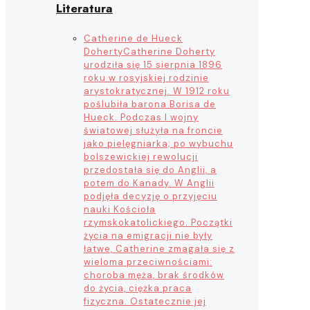
Literatura
Catherine de Hueck
Doherty
Catherine Doherty
urodziła się 15 sierpnia 1896
roku w rosyjskiej rodzinie
arystokratycznej. W 1912 roku
poślubiła barona Borisa de
Hueck. Podczas I wojny
światowej służyła na froncie
jako pielęgniarka; po wybuchu
bolszewickiej rewolucji
przedostała się do Anglii, a
potem do Kanady. W Anglii
podjęła decyzję o przyjęciu
nauki Kościoła
rzymskokatolickiego. Początki
życia na emigracji nie były
łatwe, Catherine zmagała się z
wieloma przeciwnościami:
choroba męża, brak środków
do życia, ciężka praca
fizyczna. Ostatecznie jej