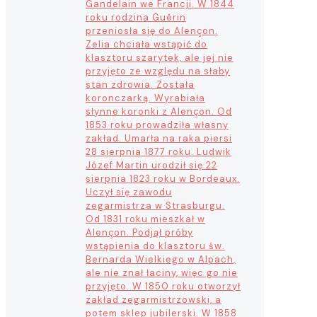
Gandelain we Francji. W 1844
roku rodzina Guérin
przeniosła się do Alençon.
Zelia chciała wstąpić do
klasztoru szarytek, ale jej nie
przyjęto ze względu na słaby
stan zdrowia. Została
koronczarką. Wyrabiała
słynne koronki z Alençon. Od
1853 roku prowadziła własny
zakład. Umarła na raka piersi
28 sierpnia 1877 roku. Ludwik
Józef Martin urodził się 22
sierpnia 1823 roku w Bordeaux.
Uczył się zawodu
zegarmistrza w Strasburgu.
Od 1831 roku mieszkał w
Alençon. Podjął próby
wstąpienia do klasztoru św.
Bernarda Wielkiego w Alpach,
ale nie znał łaciny, więc go nie
przyjęto. W 1850 roku otworzył
zakład zegarmistrzowski, a
potem sklep jubilerski. W 1858