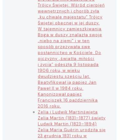
Trójcy Świętej. Wśród cierpień
wewnętrznych i chorób żyła
„ku chwale majestatu” Trójcy
Świętej obecnej w jej duszy.
W tajemnicy zamieszkiwania
Boga w duszy znalazła swoje
„niebo na ziemi” i w ten
sposób przeżywała swe
posłannictwo w Kościele. Do
ojczyzny „światła, miłości
i życia” odeszła 9 listopada
1906 roku, w wieku
dwudziestu sześciu lat.
Beatyfikował ją papież Jan
Paweł II w 1984 roku.
Kanonizował papież
Franciszek 16 października
2016 roku.
Zelia i Ludwik Martin
święta
Zelia Martin (1831–1877) święty
Ludwik Martin (1823–1894)
Zelia Maria Guérin urodziła się
23 grudnia 1831 roku w