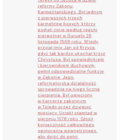
Teresy od Jezusa w dziele
reformy Zakonu
Karmelitańskiego. Był jednym
z pierwszych trzech
karmelitów bosych, którzy
podjęli życie według reguły
pierwotnej w Duruelo 28
listopada 1568 roku. Wtedy
przyjął imię Jan od Krzyża,
gdyż tak bardzo ukochał krzyż
Chrystusa. Był spowiednikiem
i kierownikiem duchowym,
pełnił odpowiedzialne funkcje
w Zakonie. Jego
reformatorska działalność
sprowadziła na niego liczne
cierpienia. Był uwięziony
w karcerze zakonnym
w Toledo przez dziewięć
miesięcy. Uciekł stamtąd w
sierpniu 1578 roku. Głosił
konieczność całkowitego
ogołocenia wewnętrznego,
aby dojść do pełni