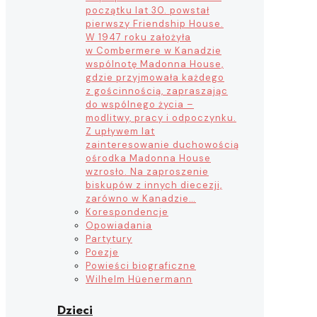
początku lat 30. powstał
pierwszy Friendship House.
W 1947 roku założyła
w Combermere w Kanadzie
wspólnotę Madonna House,
gdzie przyjmowała każdego
z gościnnością, zapraszając
do wspólnego życia –
modlitwy, pracy i odpoczynku.
Z upływem lat
zainteresowanie duchowością
ośrodka Madonna House
wzrosło. Na zaproszenie
biskupów z innych diecezji,
zarówno w Kanadzie…
Korespondencje
Opowiadania
Partytury
Poezje
Powieści biograficzne
Wilhelm Hüenermann
Dzieci