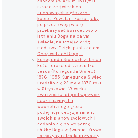
osobom świeckim. Instytut
składa ze świeckich i
duchownych mężczyzn i
kobiet. Powołani zostali, aby
po przez swoją wiarę
przekazywać świadectwo o
istnieniu Boga na całym
świecie, nauczając dróg
modlitwy. Dzięki publikacjom
Chcę widzieć Boga,…
Kunegunda Siwiec
służebnica
Boża Teresa od Dzieciątka
Jezus (Kunegunda Siwiec)
1876–1955 Kunegunda Siwiec
urodziła się 28 maja 1876 roku
w Stryszawie. W wieku
dwudziestu lat pod wpływem
nauk misyjnych i
wewnętrznego głosu
podejmuje decyzję zmiany
swoich planów życiowych i
oddania się na wyłączną
służbę Bogu w świecie. Zrywa
zaręczyny i składa prywatny