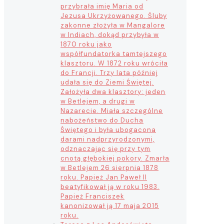
przybrała imię Maria od
Jezusa Ukrzyżowanego. Śluby
zakonne złożyła w Mangalore
w Indiach, dokąd przybyła w
1870 roku jako
współfundatorka tamtejszego
klasztoru. W 1872 roku wróciła
do Francji. Trzy lata później
udała się do Ziemi Świętej.
Założyła dwa klasztory: jeden
w Betlejem, a drugi w
Nazarecie. Miała szczególne
nabożeństwo do Ducha
Świętego i była ubogacona
darami nadprzyrodzonymi,
odznaczając się przy tym
cnotą głębokiej pokory. Zmarła
w Betlejem 26 sierpnia 1878
roku. Papież Jan Paweł II
beatyfikował ją w roku 1983.
Papież Franciszek
kanonizował ją 17 maja 2015
roku.