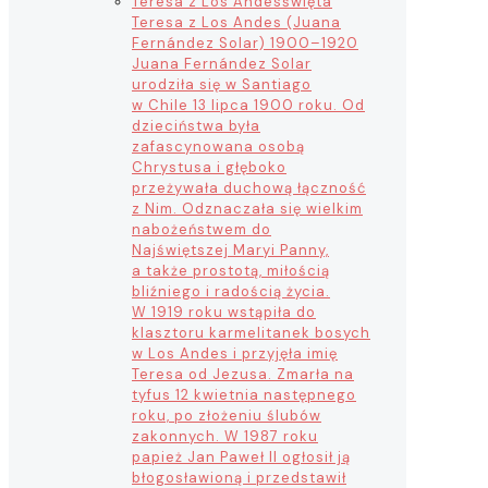
Teresa z Los Andes
święta
Teresa z Los Andes (Juana
Fernández Solar) 1900–1920
Juana Fernández Solar
urodziła się w Santiago
w Chile 13 lipca 1900 roku. Od
dzieciństwa była
zafascynowana osobą
Chrystusa i głęboko
przeżywała duchową łączność
z Nim. Odznaczała się wielkim
nabożeństwem do
Najświętszej Maryi Panny,
a także prostotą, miłością
bliźniego i radością życia.
W 1919 roku wstąpiła do
klasztoru karmelitanek bosych
w Los Andes i przyjęła imię
Teresa od Jezusa. Zmarła na
tyfus 12 kwietnia następnego
roku, po złożeniu ślubów
zakonnych. W 1987 roku
papież Jan Paweł II ogłosił ją
błogosławioną i przedstawił