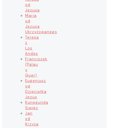
od
Jezusa
Maria
od
Jezusa
Ukrzyżowanego
Teresa
z
Los
Andes
Franciszek
(Palau
y
Quer)
Eugeniusz
od
Dzieciątka
Jezus
Kunegunda
Siwiec
Jan
od
Krzyża