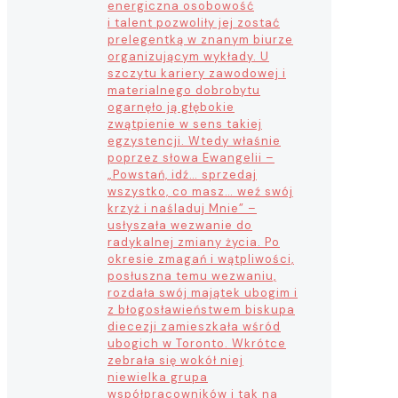
energiczna osobowość
i talent pozwoliły jej zostać
prelegentką w znanym biurze
organizującym wykłady. U
szczytu kariery zawodowej i
materialnego dobrobytu
ogarnęło ją głębokie
zwątpienie w sens takiej
egzystencji. Wtedy właśnie
poprzez słowa Ewangelii –
„Powstań, idź… sprzedaj
wszystko, co masz… weź swój
krzyż i naśladuj Mnie” –
usłyszała wezwanie do
radykalnej zmiany życia. Po
okresie zmagań i wątpliwości,
posłuszna temu wezwaniu,
rozdała swój majątek ubogim i
z błogosławieństwem biskupa
diecezji zamieszkała wśród
ubogich w Toronto. Wkrótce
zebrała się wokół niej
niewielka grupa
współpracowników i tak na