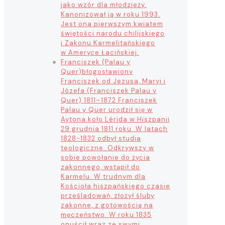
jako wzór dla młodzieży.
Kanonizował ją w roku 1993.
Jest ona pierwszym kwiatem
świętości narodu chilijskiego
i Zakonu Karmelitańskiego
w Ameryce Łacińskiej.
Franciszek (Palau y
Quer)
błogosławiony
Franciszek od Jezusa, Maryi i
Józefa (Franciszek Palau y
Quer) 1811–1872 Franciszek
Palau y Quer urodził się w
Aytona koło Lérida w Hiszpanii
29 grudnia 1811 roku. W latach
1828-1832 odbył studia
teologiczne. Odkrywszy w
sobie powołanie do życia
zakonnego, wstąpił do
Karmelu. W trudnym dla
Kościoła hiszpańskiego czasie
prześladowań, złożył śluby
zakonne, z gotowością na
męczeństwo. W roku 1835
opuścił wraz ze swymi