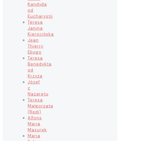
Kandyda
od
Eucharystii
Teresa
Janina
Kierocińska
Jean
Thierry
Ebogo
Teresa
Benedykta
od
Krzyża
Józef
z
Nazaretu
Teresa
Małgorzata
(Redi)
Alfons
Maria
Mazurek
Maria