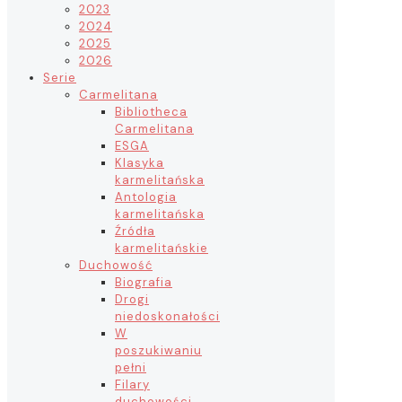
2023
2024
2025
2026
Serie
Carmelitana
Bibliotheca
Carmelitana
ESGA
Klasyka
karmelitańska
Antologia
karmelitańska
Źródła
karmelitańskie
Duchowość
Biografia
Drogi
niedoskonałości
W
poszukiwaniu
pełni
Filary
duchowości