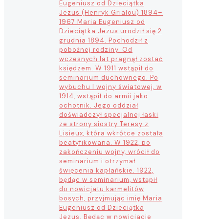
Eugeniusz od Dzieciątka
Jezus (Henryk Grialou) 1894–
1967 Maria Eugeniusz od
Dzieciątka Jezus urodził się 2
grudnia 1894. Pochodził z
pobożnej rodziny. Od
wczesnych lat pragnął zostać
księdzem. W 1911 wstąpił do
seminarium duchownego. Po
wybuchu I wojny światowej, w
1914, wstąpił do armii jako
ochotnik. Jego oddział
doświadczył specjalnej łaski
ze strony siostry Teresy z
Lisieux, która wkrótce została
beatyfikowana. W 1922, po
zakończeniu wojny, wrócił do
seminarium i otrzymał
święcenia kapłańskie. 1922,
będąc w seminarium, wstąpił
do nowicjatu karmelitów
bosych, przyjmując imię Maria
Eugeniusz od Dzieciątka
Jezus. Będąc w nowicjacie