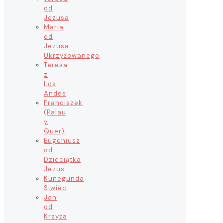
od
Jezusa
Maria
od
Jezusa
Ukrzyżowanego
Teresa
z
Los
Andes
Franciszek
(Palau
y
Quer)
Eugeniusz
od
Dzieciątka
Jezus
Kunegunda
Siwiec
Jan
od
Krzyża