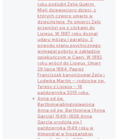
roku poślubił Zelię Guérin.
Mieli dziewięcioro dzieci, z
których czworo umarło w
dzieciństwie. Po śmierci Zelii
przeniósł się z córkami do
Lisieux. W 1887 roku doznał
udaru mózgu i paraliżu. Z
powodu stanu psychicznego
wymagał pobytu w zakładzie
opiekuńczym w Caen. W 1892
roku wrócił do Lisieux. Umarł
29 lipca 1894. Papież
Franciszek kanonizował Zelię i
Ludwika Martin – rodziców św.
Teresy z Lisieux – 18
października 2015 roku.
Anna od św.
Bartłomieja
błogosławiona
Anna od św. Bartłomieja (Anna
García) 1549–1626 Anna
García urodziła się 1
października 1549 roku w
Almendral w hiszpańskiej