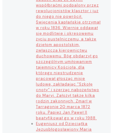
współbraćmi podpalony przez
rewolucjonistów klasztor i już
do niego nie powrócił.
Święcenia kapłańskie otrzymał
w roku 1836. Wiernie oddawał
się modlitwie i okresowemu
życiu pustelniczemu, a także
dziełom apostolskim,
zwłaszcza kierownictwu
duchowemu. Bóg obdarzył go
szczególnym umiłowaniem
tajemnicy Kościoła, dla
którego niestrudzenie
pracował głosząc misje
ludowe, zakładając “Szkołę
cnoty” i szerząc nabożeństwo
do Maryi. Założył także kilka
rodzin zakonnych. Zmarł w
Tarragonie 20 marca 1872
roku. Papież Jan Paweł II
beatyfikował go w roku 1988.
Eugeniusz od Dzieciątka
Jezus
błogosławiony Maria