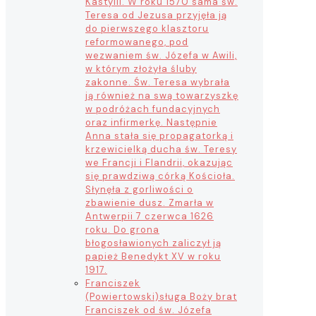
Kastylii. W roku 1570 sama św.
Teresa od Jezusa przyjęła ją
do pierwszego klasztoru
reformowanego, pod
wezwaniem św. Józefa w Awili,
w którym złożyła śluby
zakonne. Św. Teresa wybrała
ją również na swą towarzyszkę
w podróżach fundacyjnych
oraz infirmerkę. Następnie
Anna stała się propagatorką i
krzewicielką ducha św. Teresy
we Francji i Flandrii, okazując
się prawdziwą córką Kościoła.
Słynęła z gorliwości o
zbawienie dusz. Zmarła w
Antwerpii 7 czerwca 1626
roku. Do grona
błogosławionych zaliczył ją
papież Benedykt XV w roku
1917.
Franciszek
(Powiertowski)
sługa Boży brat
Franciszek od św. Józefa