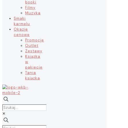
booki
Filmy
Muzyka
Smaki
karmelu
Okazje
cenowe
Promocje
Outlet
Zestawy
Książka
w
pakiecie
Tania
książka
✕