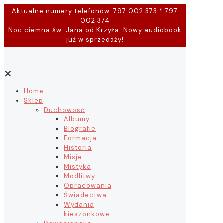
Aktualne numery
telefonów:
797 002 373 * 797
002 374
Noc ciemna
św. Jana od Krzyża. Nowy audiobook
już w sprzedaży!
✕
Home
Sklep
Duchowość
Albumy
Biografie
Formacja
Historia
Misje
Mistyka
Modlitwy
Opracowania
Świadectwa
Wydania
kieszonkowe