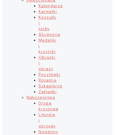
Dewocjonalia
Kalendarze
Karmelki
Koszulki
i
torby
Akcesoria
Medaliki
i
krzyżyki
Obrazki
i
obrazy
Pocztówki
Różańce
Szkaplerze
Zakładki
Nabożeństwa
Droga
krzyżowa
Liturgia
i
obrzędy
Nowenny