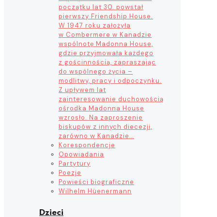
początku lat 30. powstał
pierwszy Friendship House.
W 1947 roku założyła
w Combermere w Kanadzie
wspólnotę Madonna House,
gdzie przyjmowała każdego
z gościnnością, zapraszając
do wspólnego życia –
modlitwy, pracy i odpoczynku.
Z upływem lat
zainteresowanie duchowością
ośrodka Madonna House
wzrosło. Na zaproszenie
biskupów z innych diecezji,
zarówno w Kanadzie…
Korespondencje
Opowiadania
Partytury
Poezje
Powieści biograficzne
Wilhelm Hüenermann
Dzieci