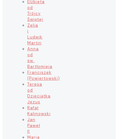
Elżbieta
od
Trójcy
Świętej
Zelia
i
Ludwik
Martin
Anna
od
św.
Bartłomieja
Franciszek
(Powiertowski)
Teresa
od
Dzieciątka
Jezus
Rafał
Kalinowski
Jan
Paweł
II
Maria