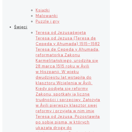
Książki
Malowanki
Puzzle i gry
Święci
Teresa od Jezusa
święta
Teresa od Jezusa (Teresa de
Cepeda y Ahumada) 1515–1582
Teresa de Cepeda y Ahumada,
reformatorka Zakonu
Karmelitańskiego, urodziła się
28 marca 1515 roku w Ávili
w Hiszpanii. W wieku
dwudziestu lat wstąpiła do
klasztoru Wcielenia w Ávili.
Kiedy podjęła się reformy
Zakonu, spotkały ją liczne
trudności i sprzeciwy. Założyła
w Ávili pierwszy klasztor swej
reformy i przyjęła w nim imię
Teresa od Jezusa. Pozostawiła
po sobie pisma, w których
ukazała drogę do