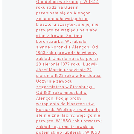
Gandelain we Francji. W 1844
roku rodzina Guérin
przeniosła się do Alençon.
Zelia chciała wstąpić do
klasztoru szarytek, ale jej nie
przyjęto ze względu na słaby
stan zdrowia. Została
koronczarką. Wyrabiała
słynne koronki z Alençon. Od
1853 roku prowadziła własny
zakład. Umarła na raka piersi
28 sierpnia 1877 roku. Ludwik
Józef Martin urodził się 22
sierpnia 1823 roku w Bordeaux.
Uczył się zawodu
zegarmistrza w Strasburgu.
Od 1831 roku mieszkał w
Alençon. Podjął próby
wstąpienia do klasztoru św.
Bernarda Wielkiego w Alpach,
ale nie znał łaciny, więc go nie
przyjęto. W 1850 roku otworzył
zakład zegarmistrzowski, a
potem sklep jubilerski. W 1858