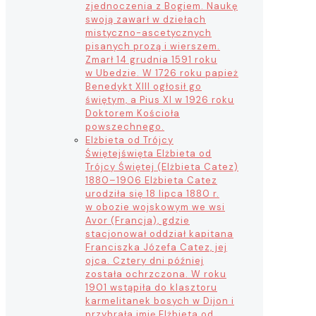
zjednoczenia z Bogiem. Naukę
swoją zawarł w dziełach
mistyczno-ascetycznych
pisanych prozą i wierszem.
Zmarł 14 grudnia 1591 roku
w Ubedzie. W 1726 roku papież
Benedykt XIII ogłosił go
świętym, a Pius XI w 1926 roku
Doktorem Kościoła
powszechnego.
Elżbieta od Trójcy
Świętej
święta Elżbieta od
Trójcy Świętej (Elżbieta Catez)
1880–1906 Elżbieta Catez
urodziła się 18 lipca 1880 r.
w obozie wojskowym we wsi
Avor (Francja), gdzie
stacjonował oddział kapitana
Franciszka Józefa Catez, jej
ojca. Cztery dni później
została ochrzczona. W roku
1901 wstąpiła do klasztoru
karmelitanek bosych w Dijon i
przybrała imię Elżbieta od