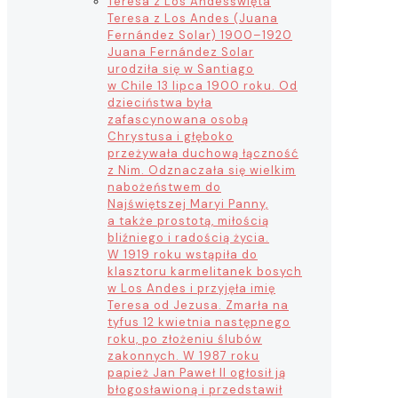
Teresa z Los Andes
święta
Teresa z Los Andes (Juana
Fernández Solar) 1900–1920
Juana Fernández Solar
urodziła się w Santiago
w Chile 13 lipca 1900 roku. Od
dzieciństwa była
zafascynowana osobą
Chrystusa i głęboko
przeżywała duchową łączność
z Nim. Odznaczała się wielkim
nabożeństwem do
Najświętszej Maryi Panny,
a także prostotą, miłością
bliźniego i radością życia.
W 1919 roku wstąpiła do
klasztoru karmelitanek bosych
w Los Andes i przyjęła imię
Teresa od Jezusa. Zmarła na
tyfus 12 kwietnia następnego
roku, po złożeniu ślubów
zakonnych. W 1987 roku
papież Jan Paweł II ogłosił ją
błogosławioną i przedstawił