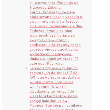
ślub czystości. Wstępuje do
Trzeciego Zakonu
Karmelitańskiego. Zostaje
obdarowana łaską słyszenia w
swoim wnętrzu słów Jezusa i
możliwości rozmawiania z Nim.
Podczas trwania działań
wojennych czyni ofiarę ze
swego życia w intencji
zachowania Stryszawy przed
grożącą wiosce pacyfikacją i
wywózką do Oświęcimia.
Umiera w opinii świętości 27
czerwca 1955 roku.
Jan od Krzyża
święty Jan od
Krzyża (Jan de Yepes) 1542–
1591 Jan de Yepes urodził się
w roku 1542 w Fontiveros
w Hiszpanii. W wieku
dwudziestu lat wstąpił do
klasztoru karmelitów, gdzie
przyjął imię Jan od św.
Macieja. Stał się pomocnikiem