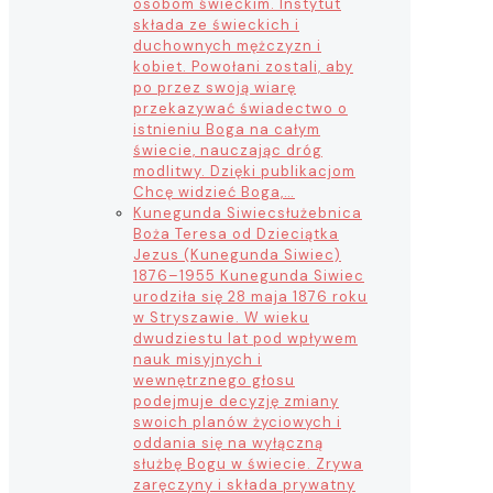
osobom świeckim. Instytut
składa ze świeckich i
duchownych mężczyzn i
kobiet. Powołani zostali, aby
po przez swoją wiarę
przekazywać świadectwo o
istnieniu Boga na całym
świecie, nauczając dróg
modlitwy. Dzięki publikacjom
Chcę widzieć Boga,…
Kunegunda Siwiec
służebnica
Boża Teresa od Dzieciątka
Jezus (Kunegunda Siwiec)
1876–1955 Kunegunda Siwiec
urodziła się 28 maja 1876 roku
w Stryszawie. W wieku
dwudziestu lat pod wpływem
nauk misyjnych i
wewnętrznego głosu
podejmuje decyzję zmiany
swoich planów życiowych i
oddania się na wyłączną
służbę Bogu w świecie. Zrywa
zaręczyny i składa prywatny