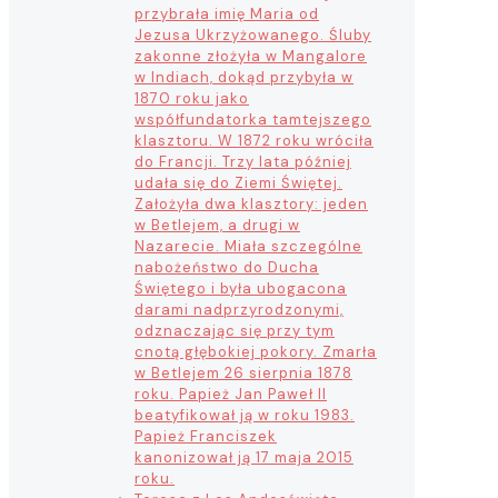
przybrała imię Maria od
Jezusa Ukrzyżowanego. Śluby
zakonne złożyła w Mangalore
w Indiach, dokąd przybyła w
1870 roku jako
współfundatorka tamtejszego
klasztoru. W 1872 roku wróciła
do Francji. Trzy lata później
udała się do Ziemi Świętej.
Założyła dwa klasztory: jeden
w Betlejem, a drugi w
Nazarecie. Miała szczególne
nabożeństwo do Ducha
Świętego i była ubogacona
darami nadprzyrodzonymi,
odznaczając się przy tym
cnotą głębokiej pokory. Zmarła
w Betlejem 26 sierpnia 1878
roku. Papież Jan Paweł II
beatyfikował ją w roku 1983.
Papież Franciszek
kanonizował ją 17 maja 2015
roku.