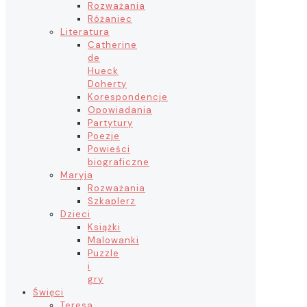
Rozważania
Różaniec
Literatura
Catherine
de
Hueck
Doherty
Korespondencje
Opowiadania
Partytury
Poezje
Powieści
biograficzne
Maryja
Rozważania
Szkaplerz
Dzieci
Książki
Malowanki
Puzzle
i
gry
Święci
Teresa