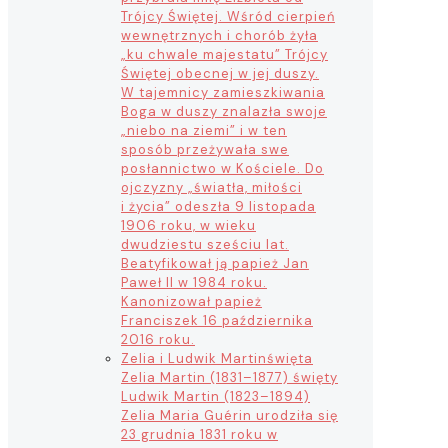
Trójcy Świętej. Wśród cierpień
wewnętrznych i chorób żyła
„ku chwale majestatu” Trójcy
Świętej obecnej w jej duszy.
W tajemnicy zamieszkiwania
Boga w duszy znalazła swoje
„niebo na ziemi” i w ten
sposób przeżywała swe
posłannictwo w Kościele. Do
ojczyzny „światła, miłości
i życia” odeszła 9 listopada
1906 roku, w wieku
dwudziestu sześciu lat.
Beatyfikował ją papież Jan
Paweł II w 1984 roku.
Kanonizował papież
Franciszek 16 października
2016 roku.
Zelia i Ludwik Martin
święta
Zelia Martin (1831–1877) święty
Ludwik Martin (1823–1894)
Zelia Maria Guérin urodziła się
23 grudnia 1831 roku w