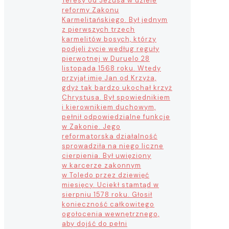
Teresy od Jezusa w dziele
reformy Zakonu
Karmelitańskiego. Był jednym
z pierwszych trzech
karmelitów bosych, którzy
podjęli życie według reguły
pierwotnej w Duruelo 28
listopada 1568 roku. Wtedy
przyjął imię Jan od Krzyża,
gdyż tak bardzo ukochał krzyż
Chrystusa. Był spowiednikiem
i kierownikiem duchowym,
pełnił odpowiedzialne funkcje
w Zakonie. Jego
reformatorska działalność
sprowadziła na niego liczne
cierpienia. Był uwięziony
w karcerze zakonnym
w Toledo przez dziewięć
miesięcy. Uciekł stamtąd w
sierpniu 1578 roku. Głosił
konieczność całkowitego
ogołocenia wewnętrznego,
aby dojść do pełni