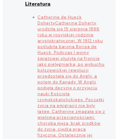
Literatura
Catherine de Hueck
Doherty
Catherine Doherty
urodziła się 15 sierpnia 1896
roku w rosyjskiej rodzinie
arystokratycznej. W 1912 roku
poślubiła barona Borisa de
Hueck. Podczas I wojny
światowej służyła na froncie
jako pielęgniarka; po wybuchu
bolszewickiej rewolucji
przedostała się do Anglii, a
potem do Kanady. W Anglii
podjęła decyzję o przyjęciu
nauki Kościoła
rzymskokatolickiego. Początki
życia na emigracji nie były
łatwe, Catherine zmagała się z
wieloma przeciwnościami:
choroba męża, brak środków
do życia, ciężka praca
fizyczna. Ostatecznie jej