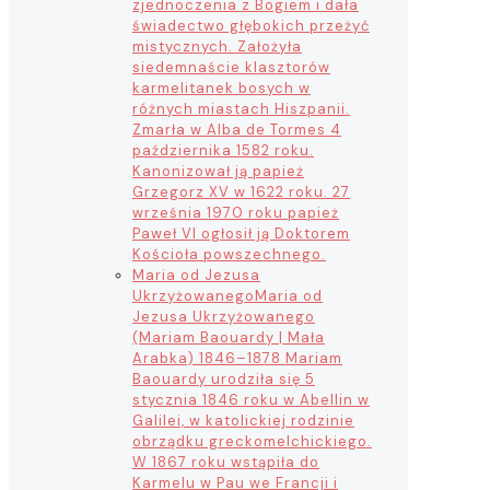
zjednoczenia z Bogiem i dała
świadectwo głębokich przeżyć
mistycznych. Założyła
siedemnaście klasztorów
karmelitanek bosych w
różnych miastach Hiszpanii.
Zmarła w Alba de Tormes 4
października 1582 roku.
Kanonizował ją papież
Grzegorz XV w 1622 roku. 27
września 1970 roku papież
Paweł VI ogłosił ją Doktorem
Kościoła powszechnego.
Maria od Jezusa
Ukrzyżowanego
Maria od
Jezusa Ukrzyżowanego
(Mariam Baouardy | Mała
Arabka) 1846–1878 Mariam
Baouardy urodziła się 5
stycznia 1846 roku w Abellin w
Galilei, w katolickiej rodzinie
obrządku greckomelchickiego.
W 1867 roku wstąpiła do
Karmelu w Pau we Francji i