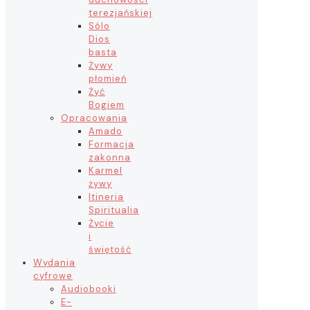
terezjańskiej
Sólo
Dios
basta
Żywy
płomień
Żyć
Bogiem
Opracowania
Amado
Formacja
zakonna
Karmel
żywy
Itineria
Spiritualia
Życie
i
świętość
Wydania
cyfrowe
Audiobooki
E-