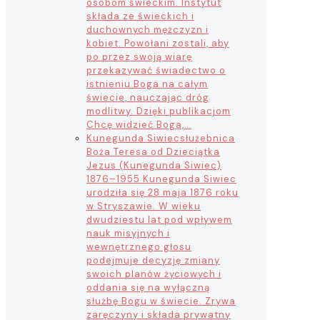
osobom świeckim. Instytut
składa ze świeckich i
duchownych mężczyzn i
kobiet. Powołani zostali, aby
po przez swoją wiarę
przekazywać świadectwo o
istnieniu Boga na całym
świecie, nauczając dróg
modlitwy. Dzięki publikacjom
Chcę widzieć Boga,…
Kunegunda Siwiec
służebnica
Boża Teresa od Dzieciątka
Jezus (Kunegunda Siwiec)
1876–1955 Kunegunda Siwiec
urodziła się 28 maja 1876 roku
w Stryszawie. W wieku
dwudziestu lat pod wpływem
nauk misyjnych i
wewnętrznego głosu
podejmuje decyzję zmiany
swoich planów życiowych i
oddania się na wyłączną
służbę Bogu w świecie. Zrywa
zaręczyny i składa prywatny