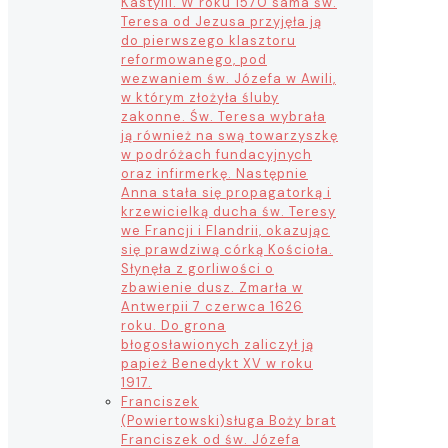
Kastylii. W roku 1570 sama św.
Teresa od Jezusa przyjęła ją
do pierwszego klasztoru
reformowanego, pod
wezwaniem św. Józefa w Awili,
w którym złożyła śluby
zakonne. Św. Teresa wybrała
ją również na swą towarzyszkę
w podróżach fundacyjnych
oraz infirmerkę. Następnie
Anna stała się propagatorką i
krzewicielką ducha św. Teresy
we Francji i Flandrii, okazując
się prawdziwą córką Kościoła.
Słynęła z gorliwości o
zbawienie dusz. Zmarła w
Antwerpii 7 czerwca 1626
roku. Do grona
błogosławionych zaliczył ją
papież Benedykt XV w roku
1917.
Franciszek
(Powiertowski)
sługa Boży brat
Franciszek od św. Józefa