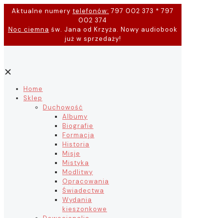
Aktualne numery
telefonów:
797 002 373 * 797
002 374
Noc ciemna
św. Jana od Krzyża. Nowy audiobook
już w sprzedaży!
✕
Home
Sklep
Duchowość
Albumy
Biografie
Formacja
Historia
Misje
Mistyka
Modlitwy
Opracowania
Świadectwa
Wydania
kieszonkowe