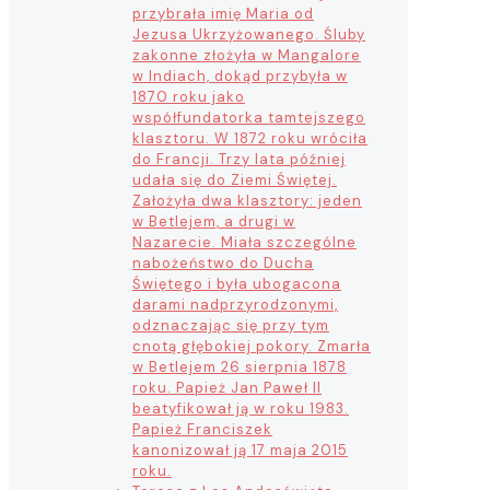
przybrała imię Maria od
Jezusa Ukrzyżowanego. Śluby
zakonne złożyła w Mangalore
w Indiach, dokąd przybyła w
1870 roku jako
współfundatorka tamtejszego
klasztoru. W 1872 roku wróciła
do Francji. Trzy lata później
udała się do Ziemi Świętej.
Założyła dwa klasztory: jeden
w Betlejem, a drugi w
Nazarecie. Miała szczególne
nabożeństwo do Ducha
Świętego i była ubogacona
darami nadprzyrodzonymi,
odznaczając się przy tym
cnotą głębokiej pokory. Zmarła
w Betlejem 26 sierpnia 1878
roku. Papież Jan Paweł II
beatyfikował ją w roku 1983.
Papież Franciszek
kanonizował ją 17 maja 2015
roku.