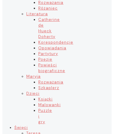
Rozważania
Różaniec
Literatura
Catherine
de
Hueck
Doherty
Korespondencje
Opowiadania
Partytury
Poezje
Powieści
biograficzne
Maryja
Rozważania
Szkaplerz
Dzieci
Książki
Malowanki
Puzzle
i
gry
Święci
Teresa