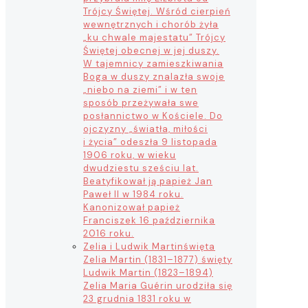
Trójcy Świętej. Wśród cierpień
wewnętrznych i chorób żyła
„ku chwale majestatu” Trójcy
Świętej obecnej w jej duszy.
W tajemnicy zamieszkiwania
Boga w duszy znalazła swoje
„niebo na ziemi” i w ten
sposób przeżywała swe
posłannictwo w Kościele. Do
ojczyzny „światła, miłości
i życia” odeszła 9 listopada
1906 roku, w wieku
dwudziestu sześciu lat.
Beatyfikował ją papież Jan
Paweł II w 1984 roku.
Kanonizował papież
Franciszek 16 października
2016 roku.
Zelia i Ludwik Martin
święta
Zelia Martin (1831–1877) święty
Ludwik Martin (1823–1894)
Zelia Maria Guérin urodziła się
23 grudnia 1831 roku w