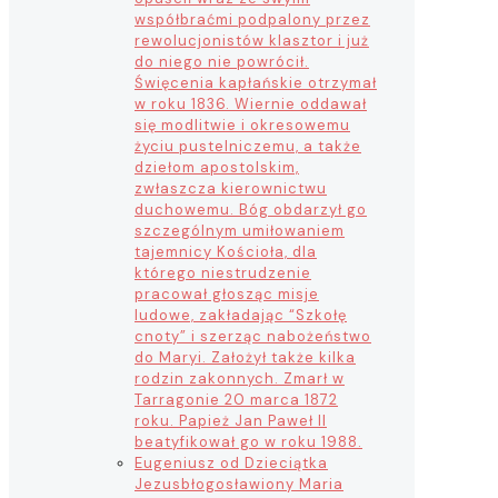
współbraćmi podpalony przez
rewolucjonistów klasztor i już
do niego nie powrócił.
Święcenia kapłańskie otrzymał
w roku 1836. Wiernie oddawał
się modlitwie i okresowemu
życiu pustelniczemu, a także
dziełom apostolskim,
zwłaszcza kierownictwu
duchowemu. Bóg obdarzył go
szczególnym umiłowaniem
tajemnicy Kościoła, dla
którego niestrudzenie
pracował głosząc misje
ludowe, zakładając “Szkołę
cnoty” i szerząc nabożeństwo
do Maryi. Założył także kilka
rodzin zakonnych. Zmarł w
Tarragonie 20 marca 1872
roku. Papież Jan Paweł II
beatyfikował go w roku 1988.
Eugeniusz od Dzieciątka
Jezus
błogosławiony Maria