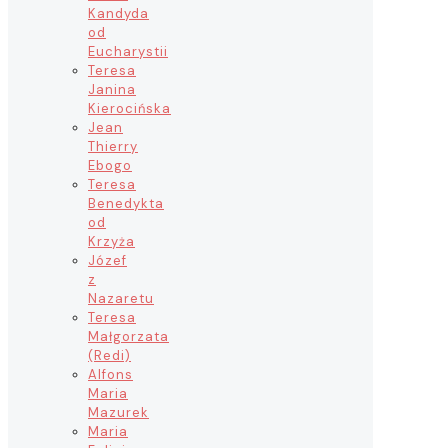
Kandyda
od
Eucharystii
Teresa
Janina
Kierocińska
Jean
Thierry
Ebogo
Teresa
Benedykta
od
Krzyża
Józef
z
Nazaretu
Teresa
Małgorzata
(Redi)
Alfons
Maria
Mazurek
Maria