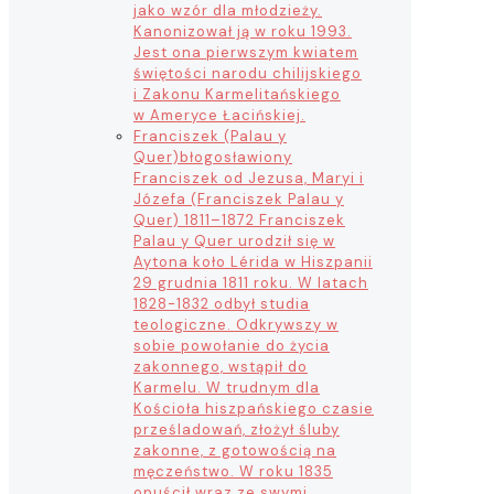
jako wzór dla młodzieży.
Kanonizował ją w roku 1993.
Jest ona pierwszym kwiatem
świętości narodu chilijskiego
i Zakonu Karmelitańskiego
w Ameryce Łacińskiej.
Franciszek (Palau y
Quer)
błogosławiony
Franciszek od Jezusa, Maryi i
Józefa (Franciszek Palau y
Quer) 1811–1872 Franciszek
Palau y Quer urodził się w
Aytona koło Lérida w Hiszpanii
29 grudnia 1811 roku. W latach
1828-1832 odbył studia
teologiczne. Odkrywszy w
sobie powołanie do życia
zakonnego, wstąpił do
Karmelu. W trudnym dla
Kościoła hiszpańskiego czasie
prześladowań, złożył śluby
zakonne, z gotowością na
męczeństwo. W roku 1835
opuścił wraz ze swymi