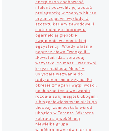
energiczna osobowość
i talent pozwoliły jej zostać
prelegentką w znanym biurze
organizującym wykłady. U
szczytu kariery zawodowej i
materialnego dobrobytu
ogarnęło ją głębokie
zwątpienie w sens takiej
egzystencji. Wtedy właśnie
poprzez słowa Ewangelii –
„Powstań, idź… sprzedaj
wszystko, co masz… weź swój
krzyż i naśladuj Mnie” –
usłyszała wezwanie do
radykalnej zmiany życia. Po
okresie zmagań i wątpliwości,
posłuszna temu wezwaniu,
rozdała swój majątek ubogim i
z błogosławieństwem biskupa
diecezji zamieszkała wśród
ubogich w Toronto. Wkrótce
zebrała się wokół niej
niewielka grupa
współpracowników i tak na