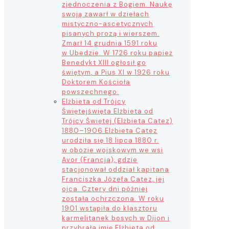
zjednoczenia z Bogiem. Naukę
swoją zawarł w dziełach
mistyczno-ascetycznych
pisanych prozą i wierszem.
Zmarł 14 grudnia 1591 roku
w Ubedzie. W 1726 roku papież
Benedykt XIII ogłosił go
świętym, a Pius XI w 1926 roku
Doktorem Kościoła
powszechnego.
Elżbieta od Trójcy
Świętej
święta Elżbieta od
Trójcy Świętej (Elżbieta Catez)
1880–1906 Elżbieta Catez
urodziła się 18 lipca 1880 r.
w obozie wojskowym we wsi
Avor (Francja), gdzie
stacjonował oddział kapitana
Franciszka Józefa Catez, jej
ojca. Cztery dni później
została ochrzczona. W roku
1901 wstąpiła do klasztoru
karmelitanek bosych w Dijon i
przybrała imię Elżbieta od