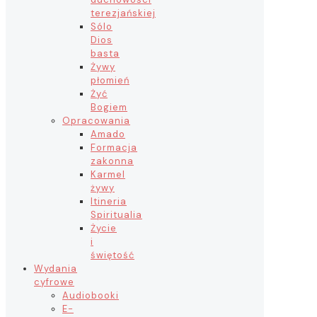
terezjańskiej
Sólo
Dios
basta
Żywy
płomień
Żyć
Bogiem
Opracowania
Amado
Formacja
zakonna
Karmel
żywy
Itineria
Spiritualia
Życie
i
świętość
Wydania
cyfrowe
Audiobooki
E-