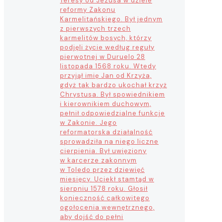
Teresy od Jezusa w dziele
reformy Zakonu
Karmelitańskiego. Był jednym
z pierwszych trzech
karmelitów bosych, którzy
podjęli życie według reguły
pierwotnej w Duruelo 28
listopada 1568 roku. Wtedy
przyjął imię Jan od Krzyża,
gdyż tak bardzo ukochał krzyż
Chrystusa. Był spowiednikiem
i kierownikiem duchowym,
pełnił odpowiedzialne funkcje
w Zakonie. Jego
reformatorska działalność
sprowadziła na niego liczne
cierpienia. Był uwięziony
w karcerze zakonnym
w Toledo przez dziewięć
miesięcy. Uciekł stamtąd w
sierpniu 1578 roku. Głosił
konieczność całkowitego
ogołocenia wewnętrznego,
aby dojść do pełni