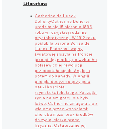
Literatura
Catherine de Hueck
Doherty
Catherine Doherty
urodziła się 15 sierpnia 1896
roku w rosyjskiej rodzinie
arystokratycznej. W 1912 roku
poślubiła barona Borisa de
Hueck. Podczas I wojny
światowej służyła na froncie
jako pielęgniarka; po wybuchu
bolszewickiej rewolucji
przedostała się do Anglii, a
potem do Kanady. W Anglii
podjęła decyzję o przyjęciu
nauki Kościoła
rzymskokatolickiego. Początki
życia na emigracji nie były
łatwe, Catherine zmagała się z
wieloma przeciwnościami:
choroba męża, brak środków
do życia, ciężka praca
fizyczna. Ostatecznie jej