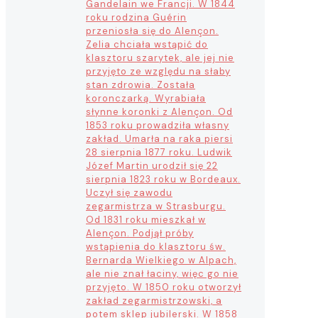
Gandelain we Francji. W 1844
roku rodzina Guérin
przeniosła się do Alençon.
Zelia chciała wstąpić do
klasztoru szarytek, ale jej nie
przyjęto ze względu na słaby
stan zdrowia. Została
koronczarką. Wyrabiała
słynne koronki z Alençon. Od
1853 roku prowadziła własny
zakład. Umarła na raka piersi
28 sierpnia 1877 roku. Ludwik
Józef Martin urodził się 22
sierpnia 1823 roku w Bordeaux.
Uczył się zawodu
zegarmistrza w Strasburgu.
Od 1831 roku mieszkał w
Alençon. Podjął próby
wstąpienia do klasztoru św.
Bernarda Wielkiego w Alpach,
ale nie znał łaciny, więc go nie
przyjęto. W 1850 roku otworzył
zakład zegarmistrzowski, a
potem sklep jubilerski. W 1858