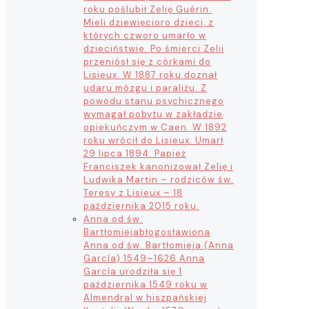
roku poślubił Zelię Guérin.
Mieli dziewięcioro dzieci, z
których czworo umarło w
dzieciństwie. Po śmierci Zelii
przeniósł się z córkami do
Lisieux. W 1887 roku doznał
udaru mózgu i paraliżu. Z
powodu stanu psychicznego
wymagał pobytu w zakładzie
opiekuńczym w Caen. W 1892
roku wrócił do Lisieux. Umarł
29 lipca 1894. Papież
Franciszek kanonizował Zelię i
Ludwika Martin – rodziców św.
Teresy z Lisieux – 18
października 2015 roku.
Anna od św.
Bartłomieja
błogosławiona
Anna od św. Bartłomieja (Anna
García) 1549–1626 Anna
García urodziła się 1
października 1549 roku w
Almendral w hiszpańskiej