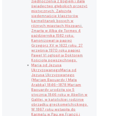
zjednoczenia z Bogiem i dała
świadectwo głębokich przeżyć
mistycznych. Założyła
siedemnaście klasztorów
karmelitanek bosych w
różnych miastach Hiszpanii.
Zmarła w Alba de Tormes 4
października 1582 roku.
Kanonizował ją papież
Grzegorz XV w 1622 roku. 27
września 1970 roku papież
Paweł VI ogłosił ją Doktorem
Kościoła powszechnego.
Maria od Jezusa
Ukrzyżowanego
Maria od
Jezusa Ukrzyżowanego
(Mariam Baouardy | Mała
Arabka) 1846–1878 Mariam
Baouardy urodziła się 5
stycznia 1846 roku w Abellin w
Galilei, w katolickiej rodzinie
obrządku greckomelchickiego.
W 1867 roku wstąpiła do
Karmelu w Pau we Francji i