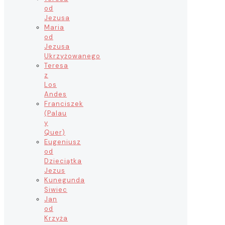
od
Jezusa
Maria
od
Jezusa
Ukrzyżowanego
Teresa
z
Los
Andes
Franciszek
(Palau
y
Quer)
Eugeniusz
od
Dzieciątka
Jezus
Kunegunda
Siwiec
Jan
od
Krzyża