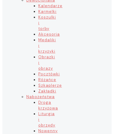
Dewocjonalia
Kalendarze
Karmelki
Koszulki
i
torby
Akcesoria
Medaliki
i
krzyżyki
Obrazki
i
obrazy
Pocztówki
Różańce
Szkaplerze
Zakładki
Nabożeństwa
Droga
krzyżowa
Liturgia
i
obrzędy
Nowenny