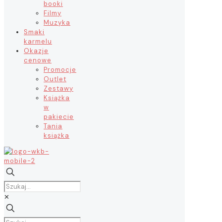
booki
Filmy
Muzyka
Smaki
karmelu
Okazje
cenowe
Promocje
Outlet
Zestawy
Książka
w
pakiecie
Tania
książka
✕