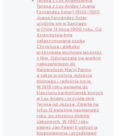
Teresa z Los Andes
święta
Teresa z Los Andes (Juana
Fernández Solar) 1900–1920
Juana Fernández Solar
urodziła się w Santiago
w Chile 13 lipca 1900 roku. Od
dzieciństwa była
zafascynowana osobą
Chrystusa i głęboko
przeżywała duchową łączność
z Nim. Odznaczała się wielkim
nabożeństwem do
Najświętszej Maryi Panny,
a także prostotą, miłością
bliźniego i radością życia.
W 1919 roku wstąpiła do
klasztoru karmelitanek bosych
w Los Andes i przyjęła imię
Teresa od Jezusa. Zmarła na
tyfus 12 kwietnia następnego
roku, po złożeniu ślubów
zakonnych. W 1987 roku
papież Jan Paweł II ogłosił ją
błogosławioną i przedstawił