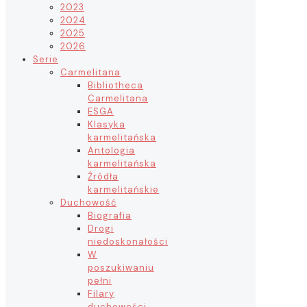
2023
2024
2025
2026
Serie
Carmelitana
Bibliotheca
Carmelitana
ESGA
Klasyka
karmelitańska
Antologia
karmelitańska
Źródła
karmelitańskie
Duchowość
Biografia
Drogi
niedoskonałości
W
poszukiwaniu
pełni
Filary
duchowości