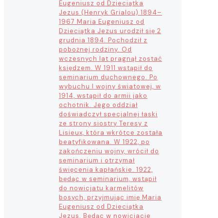
Eugeniusz od Dzieciątka
Jezus (Henryk Grialou) 1894–
1967 Maria Eugeniusz od
Dzieciątka Jezus urodził się 2
grudnia 1894. Pochodził z
pobożnej rodziny. Od
wczesnych lat pragnął zostać
księdzem. W 1911 wstąpił do
seminarium duchownego. Po
wybuchu I wojny światowej, w
1914, wstąpił do armii jako
ochotnik. Jego oddział
doświadczył specjalnej łaski
ze strony siostry Teresy z
Lisieux, która wkrótce została
beatyfikowana. W 1922, po
zakończeniu wojny, wrócił do
seminarium i otrzymał
święcenia kapłańskie. 1922,
będąc w seminarium, wstąpił
do nowicjatu karmelitów
bosych, przyjmując imię Maria
Eugeniusz od Dzieciątka
Jezus. Będąc w nowicjacie