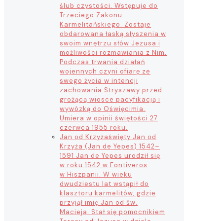
ślub czystości. Wstępuje do
Trzeciego Zakonu
Karmelitańskiego. Zostaje
obdarowana łaską słyszenia w
swoim wnętrzu słów Jezusa i
możliwości rozmawiania z Nim.
Podczas trwania działań
wojennych czyni ofiarę ze
swego życia w intencji
zachowania Stryszawy przed
grożącą wiosce pacyfikacją i
wywózką do Oświęcimia.
Umiera w opinii świętości 27
czerwca 1955 roku.
Jan od Krzyża
święty Jan od
Krzyża (Jan de Yepes) 1542–
1591 Jan de Yepes urodził się
w roku 1542 w Fontiveros
w Hiszpanii. W wieku
dwudziestu lat wstąpił do
klasztoru karmelitów, gdzie
przyjął imię Jan od św.
Macieja. Stał się pomocnikiem