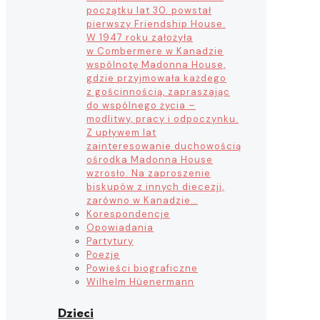
początku lat 30. powstał
pierwszy Friendship House.
W 1947 roku założyła
w Combermere w Kanadzie
wspólnotę Madonna House,
gdzie przyjmowała każdego
z gościnnością, zapraszając
do wspólnego życia –
modlitwy, pracy i odpoczynku.
Z upływem lat
zainteresowanie duchowością
ośrodka Madonna House
wzrosło. Na zaproszenie
biskupów z innych diecezji,
zarówno w Kanadzie…
Korespondencje
Opowiadania
Partytury
Poezje
Powieści biograficzne
Wilhelm Hüenermann
Dzieci