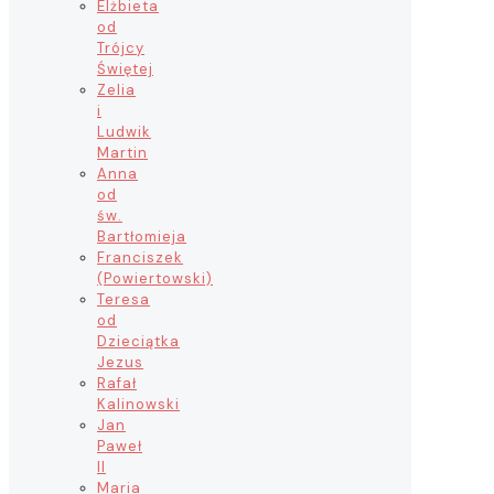
Elżbieta
od
Trójcy
Świętej
Zelia
i
Ludwik
Martin
Anna
od
św.
Bartłomieja
Franciszek
(Powiertowski)
Teresa
od
Dzieciątka
Jezus
Rafał
Kalinowski
Jan
Paweł
II
Maria