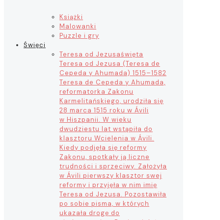
Książki
Malowanki
Puzzle i gry
Święci
Teresa od Jezusa
święta
Teresa od Jezusa (Teresa de
Cepeda y Ahumada) 1515–1582
Teresa de Cepeda y Ahumada,
reformatorka Zakonu
Karmelitańskiego, urodziła się
28 marca 1515 roku w Ávili
w Hiszpanii. W wieku
dwudziestu lat wstąpiła do
klasztoru Wcielenia w Ávili.
Kiedy podjęła się reformy
Zakonu, spotkały ją liczne
trudności i sprzeciwy. Założyła
w Ávili pierwszy klasztor swej
reformy i przyjęła w nim imię
Teresa od Jezusa. Pozostawiła
po sobie pisma, w których
ukazała drogę do