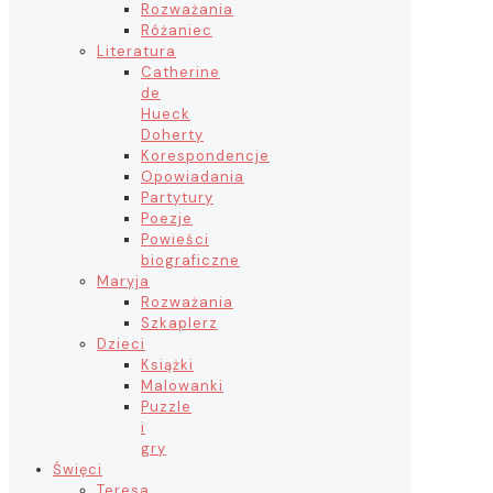
Rozważania
Różaniec
Literatura
Catherine
de
Hueck
Doherty
Korespondencje
Opowiadania
Partytury
Poezje
Powieści
biograficzne
Maryja
Rozważania
Szkaplerz
Dzieci
Książki
Malowanki
Puzzle
i
gry
Święci
Teresa