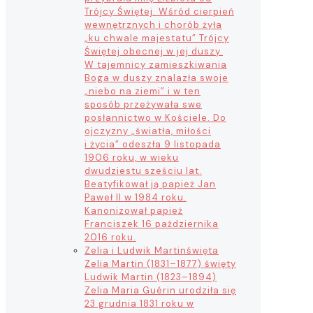
Trójcy Świętej. Wśród cierpień
wewnętrznych i chorób żyła
„ku chwale majestatu” Trójcy
Świętej obecnej w jej duszy.
W tajemnicy zamieszkiwania
Boga w duszy znalazła swoje
„niebo na ziemi” i w ten
sposób przeżywała swe
posłannictwo w Kościele. Do
ojczyzny „światła, miłości
i życia” odeszła 9 listopada
1906 roku, w wieku
dwudziestu sześciu lat.
Beatyfikował ją papież Jan
Paweł II w 1984 roku.
Kanonizował papież
Franciszek 16 października
2016 roku.
Zelia i Ludwik Martin
święta
Zelia Martin (1831–1877) święty
Ludwik Martin (1823–1894)
Zelia Maria Guérin urodziła się
23 grudnia 1831 roku w