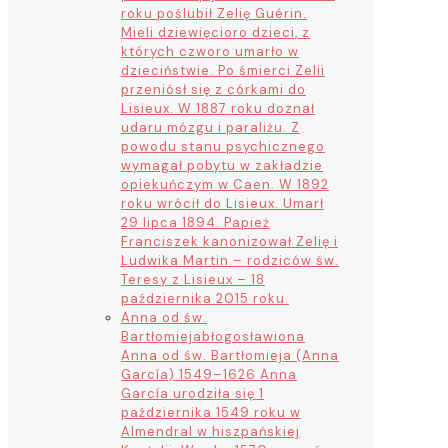
roku poślubił Zelię Guérin.
Mieli dziewięcioro dzieci, z
których czworo umarło w
dzieciństwie. Po śmierci Zelii
przeniósł się z córkami do
Lisieux. W 1887 roku doznał
udaru mózgu i paraliżu. Z
powodu stanu psychicznego
wymagał pobytu w zakładzie
opiekuńczym w Caen. W 1892
roku wrócił do Lisieux. Umarł
29 lipca 1894. Papież
Franciszek kanonizował Zelię i
Ludwika Martin – rodziców św.
Teresy z Lisieux – 18
października 2015 roku.
Anna od św.
Bartłomieja
błogosławiona
Anna od św. Bartłomieja (Anna
García) 1549–1626 Anna
García urodziła się 1
października 1549 roku w
Almendral w hiszpańskiej