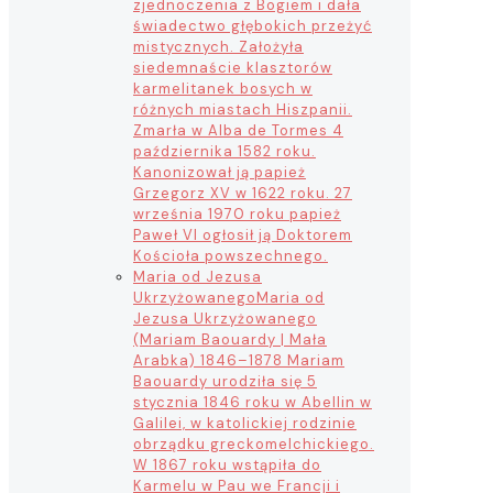
zjednoczenia z Bogiem i dała
świadectwo głębokich przeżyć
mistycznych. Założyła
siedemnaście klasztorów
karmelitanek bosych w
różnych miastach Hiszpanii.
Zmarła w Alba de Tormes 4
października 1582 roku.
Kanonizował ją papież
Grzegorz XV w 1622 roku. 27
września 1970 roku papież
Paweł VI ogłosił ją Doktorem
Kościoła powszechnego.
Maria od Jezusa
Ukrzyżowanego
Maria od
Jezusa Ukrzyżowanego
(Mariam Baouardy | Mała
Arabka) 1846–1878 Mariam
Baouardy urodziła się 5
stycznia 1846 roku w Abellin w
Galilei, w katolickiej rodzinie
obrządku greckomelchickiego.
W 1867 roku wstąpiła do
Karmelu w Pau we Francji i