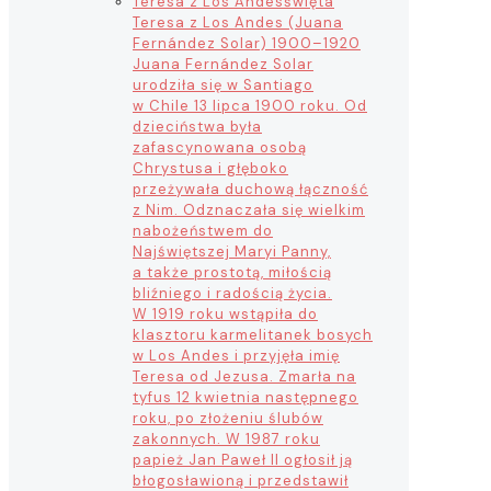
Teresa z Los Andes
święta
Teresa z Los Andes (Juana
Fernández Solar) 1900–1920
Juana Fernández Solar
urodziła się w Santiago
w Chile 13 lipca 1900 roku. Od
dzieciństwa była
zafascynowana osobą
Chrystusa i głęboko
przeżywała duchową łączność
z Nim. Odznaczała się wielkim
nabożeństwem do
Najświętszej Maryi Panny,
a także prostotą, miłością
bliźniego i radością życia.
W 1919 roku wstąpiła do
klasztoru karmelitanek bosych
w Los Andes i przyjęła imię
Teresa od Jezusa. Zmarła na
tyfus 12 kwietnia następnego
roku, po złożeniu ślubów
zakonnych. W 1987 roku
papież Jan Paweł II ogłosił ją
błogosławioną i przedstawił