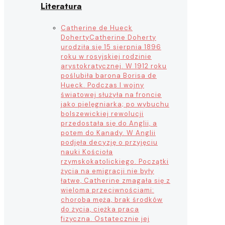
Literatura
Catherine de Hueck
Doherty
Catherine Doherty
urodziła się 15 sierpnia 1896
roku w rosyjskiej rodzinie
arystokratycznej. W 1912 roku
poślubiła barona Borisa de
Hueck. Podczas I wojny
światowej służyła na froncie
jako pielęgniarka; po wybuchu
bolszewickiej rewolucji
przedostała się do Anglii, a
potem do Kanady. W Anglii
podjęła decyzję o przyjęciu
nauki Kościoła
rzymskokatolickiego. Początki
życia na emigracji nie były
łatwe, Catherine zmagała się z
wieloma przeciwnościami:
choroba męża, brak środków
do życia, ciężka praca
fizyczna. Ostatecznie jej