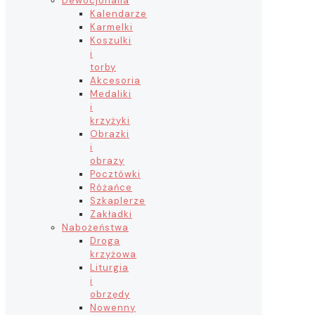
Dewocjonalia
Kalendarze
Karmelki
Koszulki
i
torby
Akcesoria
Medaliki
i
krzyżyki
Obrazki
i
obrazy
Pocztówki
Różańce
Szkaplerze
Zakładki
Nabożeństwa
Droga
krzyżowa
Liturgia
i
obrzędy
Nowenny