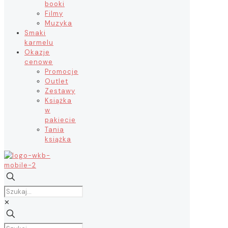
booki
Filmy
Muzyka
Smaki
karmelu
Okazje
cenowe
Promocje
Outlet
Zestawy
Książka
w
pakiecie
Tania
książka
✕