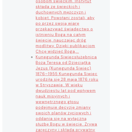
osobom świeckim. Instytut
składa ze świeckich i
duchownych mężczyzn i
kobiet. Powołani zostali, aby
po przez swoją wiarę
przekazywać świadectwo o
istnieniu Boga na całym
świecie, nauczając dróg
modlitwy. Dzięki publikacjom
Chcę widzieć Boga,…
Kunegunda Siwiec
służebnica
Boża Teresa od Dzieciątka
Jezus (Kunegunda Siwiec)
1876–1955 Kunegunda Siwiec
urodziła się 28 maja 1876 roku
w Stryszawie. W wieku
dwudziestu lat pod wpływem
nauk misyjnych i
wewnętrznego głosu
podejmuje decyzję zmiany
swoich planów życiowych i
oddania się na wyłączną
służbę Bogu w świecie. Zrywa
zaręczyny i składa prywatny