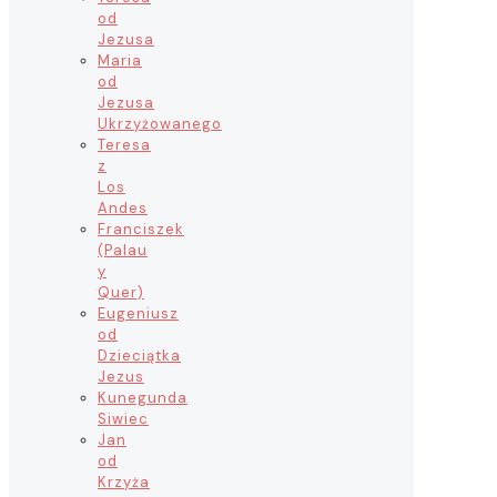
od
Jezusa
Maria
od
Jezusa
Ukrzyżowanego
Teresa
z
Los
Andes
Franciszek
(Palau
y
Quer)
Eugeniusz
od
Dzieciątka
Jezus
Kunegunda
Siwiec
Jan
od
Krzyża