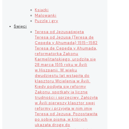
Książki
Malowanki
Puzzle i gry
Święci
Teresa od Jezusa
święta
Teresa od Jezusa (Teresa de
Cepeda y Ahumada) 1515–1582
Teresa de Cepeda y Ahumada,
reformatorka Zakonu
Karmelitańskiego, urodziła się
28 marca 1515 roku w Ávili
w Hiszpanii. W wieku
dwudziestu lat wstąpiła do
klasztoru Wcielenia w Ávili.
Kiedy podjęła się reformy
Zakonu, spotkały ją liczne
trudności i sprzeciwy. Założyła
w Ávili pierwszy klasztor swej
reformy i przyjęła w nim imię
Teresa od Jezusa. Pozostawiła
po sobie pisma, w których
ukazała drogę do