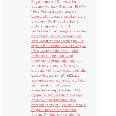
Eugeniusz od Dzieciątka
Jezus (Henryk Grialou) 1894–
1967 Maria Eugeniusz od
Dzieciątka Jezus urodził się 2
grudnia 1894. Pochodził z
pobożnej rodziny. Od
wczesnych lat pragnął zostać
księdzem. W 1911 wstąpił do
seminarium duchownego. Po
wybuchu I wojny światowej, w
1914, wstąpił do armii jako
ochotnik. Jego oddział
doświadczył specjalnej łaski
ze strony siostry Teresy z
Lisieux, która wkrótce została
beatyfikowana. W 1922, po
zakończeniu wojny, wrócił do
seminarium i otrzymał
święcenia kapłańskie. 1922,
będąc w seminarium, wstąpił
do nowicjatu karmelitów
bosych, przyjmując imię Maria
Eugeniusz od Dzieciątka
Jezus. Będąc w nowicjacie