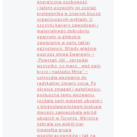
energiczna osobowość
i talent pozwoliły jej zostać
prelegentką w znanym biurze
organizującym wykłady. U
szczytu kariery zawodowej i
materialnego dobrobytu
ogarnęło ją głębokie
zwątpienie w sens takiej
egzystencji. Wtedy właśnie
poprzez słowa Ewangelii –
„Powstań, idź… sprzedaj
wszystko, co masz… weź swój
krzyż i naśladuj Mnie” –
usłyszała wezwanie do
radykalnej zmiany życia. Po
okresie zmagań i wątpliwości,
posłuszna temu wezwaniu,
rozdała swój majątek ubogim i
z błogosławieństwem biskupa
diecezji zamieszkała wśród
ubogich w Toronto. Wkrótce
zebrała się wokół niej
niewielka grupa
współpracowników i tak na