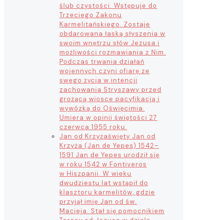
ślub czystości. Wstępuje do
Trzeciego Zakonu
Karmelitańskiego. Zostaje
obdarowana łaską słyszenia w
swoim wnętrzu słów Jezusa i
możliwości rozmawiania z Nim.
Podczas trwania działań
wojennych czyni ofiarę ze
swego życia w intencji
zachowania Stryszawy przed
grożącą wiosce pacyfikacją i
wywózką do Oświęcimia.
Umiera w opinii świętości 27
czerwca 1955 roku.
Jan od Krzyża
święty Jan od
Krzyża (Jan de Yepes) 1542–
1591 Jan de Yepes urodził się
w roku 1542 w Fontiveros
w Hiszpanii. W wieku
dwudziestu lat wstąpił do
klasztoru karmelitów, gdzie
przyjął imię Jan od św.
Macieja. Stał się pomocnikiem