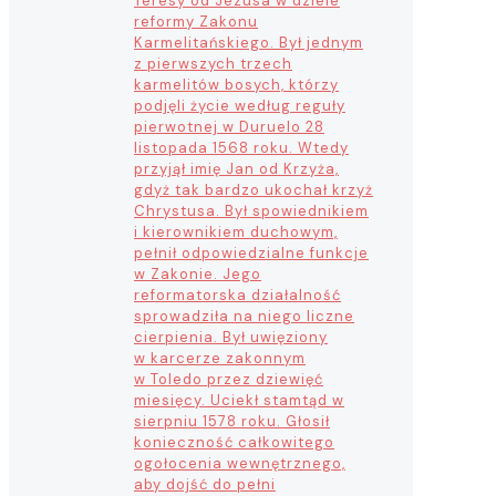
Teresy od Jezusa w dziele
reformy Zakonu
Karmelitańskiego. Był jednym
z pierwszych trzech
karmelitów bosych, którzy
podjęli życie według reguły
pierwotnej w Duruelo 28
listopada 1568 roku. Wtedy
przyjął imię Jan od Krzyża,
gdyż tak bardzo ukochał krzyż
Chrystusa. Był spowiednikiem
i kierownikiem duchowym,
pełnił odpowiedzialne funkcje
w Zakonie. Jego
reformatorska działalność
sprowadziła na niego liczne
cierpienia. Był uwięziony
w karcerze zakonnym
w Toledo przez dziewięć
miesięcy. Uciekł stamtąd w
sierpniu 1578 roku. Głosił
konieczność całkowitego
ogołocenia wewnętrznego,
aby dojść do pełni