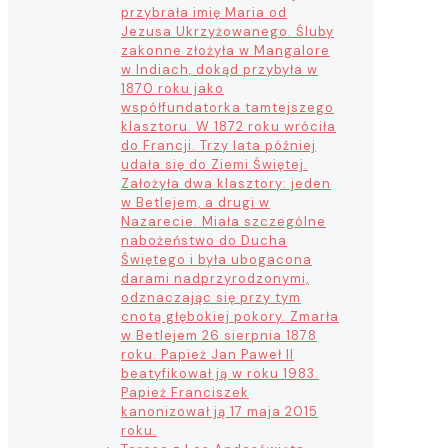
przybrała imię Maria od
Jezusa Ukrzyżowanego. Śluby
zakonne złożyła w Mangalore
w Indiach, dokąd przybyła w
1870 roku jako
współfundatorka tamtejszego
klasztoru. W 1872 roku wróciła
do Francji. Trzy lata później
udała się do Ziemi Świętej.
Założyła dwa klasztory: jeden
w Betlejem, a drugi w
Nazarecie. Miała szczególne
nabożeństwo do Ducha
Świętego i była ubogacona
darami nadprzyrodzonymi,
odznaczając się przy tym
cnotą głębokiej pokory. Zmarła
w Betlejem 26 sierpnia 1878
roku. Papież Jan Paweł II
beatyfikował ją w roku 1983.
Papież Franciszek
kanonizował ją 17 maja 2015
roku.