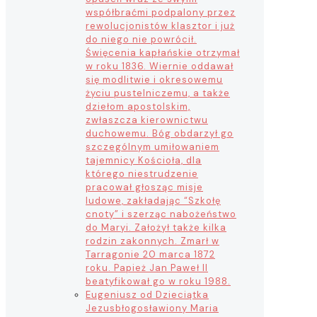
współbraćmi podpalony przez
rewolucjonistów klasztor i już
do niego nie powrócił.
Święcenia kapłańskie otrzymał
w roku 1836. Wiernie oddawał
się modlitwie i okresowemu
życiu pustelniczemu, a także
dziełom apostolskim,
zwłaszcza kierownictwu
duchowemu. Bóg obdarzył go
szczególnym umiłowaniem
tajemnicy Kościoła, dla
którego niestrudzenie
pracował głosząc misje
ludowe, zakładając “Szkołę
cnoty” i szerząc nabożeństwo
do Maryi. Założył także kilka
rodzin zakonnych. Zmarł w
Tarragonie 20 marca 1872
roku. Papież Jan Paweł II
beatyfikował go w roku 1988.
Eugeniusz od Dzieciątka
Jezus
błogosławiony Maria