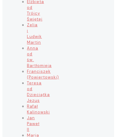
Elżbieta
od
Trójcy
Świętej
Zelia
i
Ludwik
Martin
Anna
od
św.
Bartłomieja
Franciszek
(Powiertowski)
Teresa
od
Dzieciątka
Jezus
Rafał
Kalinowski
Jan
Paweł
II
Maria