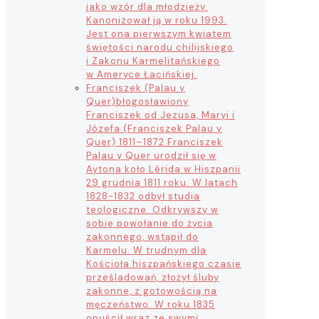
jako wzór dla młodzieży.
Kanonizował ją w roku 1993.
Jest ona pierwszym kwiatem
świętości narodu chilijskiego
i Zakonu Karmelitańskiego
w Ameryce Łacińskiej.
Franciszek (Palau y
Quer)
błogosławiony
Franciszek od Jezusa, Maryi i
Józefa (Franciszek Palau y
Quer) 1811–1872 Franciszek
Palau y Quer urodził się w
Aytona koło Lérida w Hiszpanii
29 grudnia 1811 roku. W latach
1828-1832 odbył studia
teologiczne. Odkrywszy w
sobie powołanie do życia
zakonnego, wstąpił do
Karmelu. W trudnym dla
Kościoła hiszpańskiego czasie
prześladowań, złożył śluby
zakonne, z gotowością na
męczeństwo. W roku 1835
opuścił wraz ze swymi