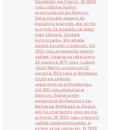
Gandelain we Francji. W 1844
roku rodzina Guérin
przeniosła się do Alençon.
Zelia chciała wstąpić do
klasztoru szarytek, ale jej nie
przyjęto ze względu na słaby
stan zdrowia. Została
koronczarką. Wyrabiała
słynne koronki z Alençon. Od
1853 roku prowadziła własny
zakład. Umarła na raka piersi
28 sierpnia 1877 roku. Ludwik
Józef Martin urodził się 22
sierpnia 1823 roku w Bordeaux.
Uczył się zawodu
zegarmistrza w Strasburgu.
Od 1831 roku mieszkał w
Alençon. Podjął próby
wstąpienia do klasztoru św.
Bernarda Wielkiego w Alpach,
ale nie znał łaciny, więc go nie
przyjęto. W 1850 roku otworzył
zakład zegarmistrzowski, a
potem sklep jubilerski. W 1858