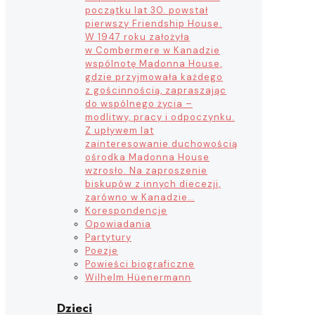
początku lat 30. powstał
pierwszy Friendship House.
W 1947 roku założyła
w Combermere w Kanadzie
wspólnotę Madonna House,
gdzie przyjmowała każdego
z gościnnością, zapraszając
do wspólnego życia –
modlitwy, pracy i odpoczynku.
Z upływem lat
zainteresowanie duchowością
ośrodka Madonna House
wzrosło. Na zaproszenie
biskupów z innych diecezji,
zarówno w Kanadzie…
Korespondencje
Opowiadania
Partytury
Poezje
Powieści biograficzne
Wilhelm Hüenermann
Dzieci