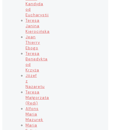
Kandyda
od
Eucharystii
Teresa
Janina
Kierocińska
Jean
Thierry
Ebogo
Teresa
Benedykta
od
Krzyża
Józef
z
Nazaretu
Teresa
Małgorzata
(Redi)
Alfons
Maria
Mazurek
Maria