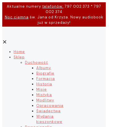
Aktualne numery
telefonów:
797 002 373 * 797
002 374
Noc ciemna
św. Jana od Krzyża. Nowy audiobook
już w sprzedaży!
✕
Home
Sklep
Duchowość
Albumy
Biografie
Formacja
Historia
Misje
Mistyka
Modlitwy
Opracowania
Świadectwa
Wydania
kieszonkowe