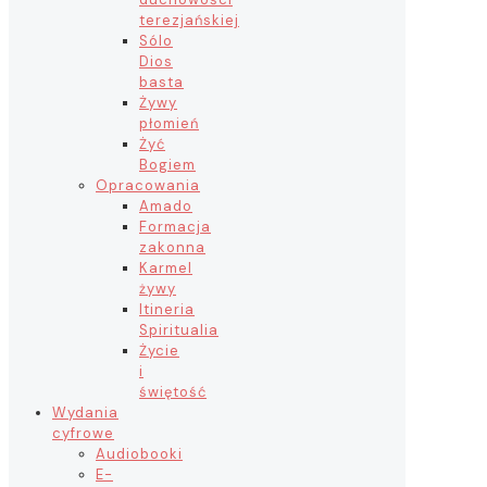
terezjańskiej
Sólo
Dios
basta
Żywy
płomień
Żyć
Bogiem
Opracowania
Amado
Formacja
zakonna
Karmel
żywy
Itineria
Spiritualia
Życie
i
świętość
Wydania
cyfrowe
Audiobooki
E-