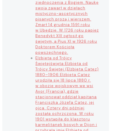
zjednoczenia z Bogiem. Naukę
swoją zawarł w dziełach
mistyczno-ascetycznych
pisanych prozą i wierszem.
Zmarł 14 grudnia 1591 roku
w Ubedzie. W 1726 roku papież
Benedykt XIII ogłosił go
świętym, a Pius XI w 1926 roku
Doktorem Kościoła
powszechnego.
Elżbieta od Trójcy
Świętej
święta Elżbieta od
Trójcy Świętej (Elżbieta Catez)
1880–1906 Elżbieta Catez
urodziła się 18 lipca 1880 r.
w obozie wojskowym we wsi
Avor (Francja), gdzie
stacjonował oddział kapitana
Franciszka Józefa Catez, jej
ojca. Cztery dni później
została ochrzczona. W roku
1901 wstąpiła do klasztoru
karmelitanek bosych w Dijon i
przybrała imię Elżbieta od