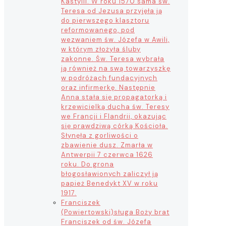
Kastylii. W roku 1570 sama św.
Teresa od Jezusa przyjęła ją
do pierwszego klasztoru
reformowanego, pod
wezwaniem św. Józefa w Awili,
w którym złożyła śluby
zakonne. Św. Teresa wybrała
ją również na swą towarzyszkę
w podróżach fundacyjnych
oraz infirmerkę. Następnie
Anna stała się propagatorką i
krzewicielką ducha św. Teresy
we Francji i Flandrii, okazując
się prawdziwą córką Kościoła.
Słynęła z gorliwości o
zbawienie dusz. Zmarła w
Antwerpii 7 czerwca 1626
roku. Do grona
błogosławionych zaliczył ją
papież Benedykt XV w roku
1917.
Franciszek
(Powiertowski)
sługa Boży brat
Franciszek od św. Józefa