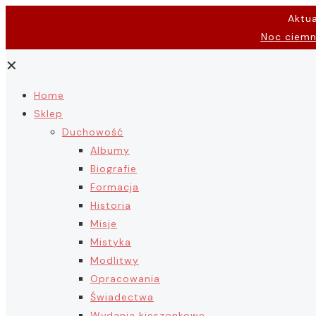
Aktu
Noc ciem
✕
Home
Sklep
Duchowość
Albumy
Biografie
Formacja
Historia
Misje
Mistyka
Modlitwy
Opracowania
Świadectwa
Wydania kieszonkowe