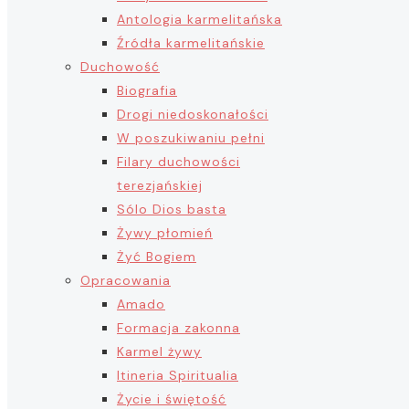
Antologia karmelitańska
Źródła karmelitańskie
Duchowość
Biografia
Drogi niedoskonałości
W poszukiwaniu pełni
Filary duchowości
terezjańskiej
Sólo Dios basta
Żywy płomień
Żyć Bogiem
Opracowania
Amado
Formacja zakonna
Karmel żywy
Itineria Spiritualia
Życie i świętość