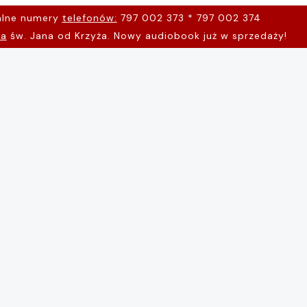
alne numery
telefonów:
797 002 373 * 797 002 374
na
św. Jana od Krzyża. Nowy audiobook już w sprzedaży!