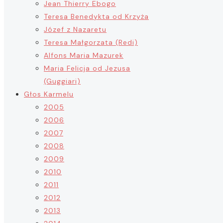
Jean Thierry Ebogo
Teresa Benedykta od Krzyża
Józef z Nazaretu
Teresa Małgorzata (Redi)
Alfons Maria Mazurek
Maria Felicja od Jezusa
(Guggiari)
Głos Karmelu
2005
2006
2007
2008
2009
2010
2011
2012
2013