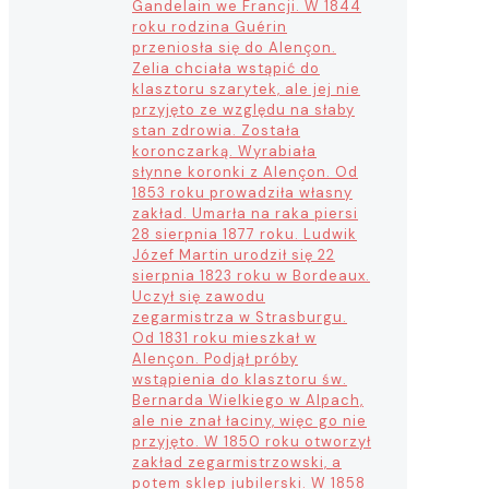
Gandelain we Francji. W 1844
roku rodzina Guérin
przeniosła się do Alençon.
Zelia chciała wstąpić do
klasztoru szarytek, ale jej nie
przyjęto ze względu na słaby
stan zdrowia. Została
koronczarką. Wyrabiała
słynne koronki z Alençon. Od
1853 roku prowadziła własny
zakład. Umarła na raka piersi
28 sierpnia 1877 roku. Ludwik
Józef Martin urodził się 22
sierpnia 1823 roku w Bordeaux.
Uczył się zawodu
zegarmistrza w Strasburgu.
Od 1831 roku mieszkał w
Alençon. Podjął próby
wstąpienia do klasztoru św.
Bernarda Wielkiego w Alpach,
ale nie znał łaciny, więc go nie
przyjęto. W 1850 roku otworzył
zakład zegarmistrzowski, a
potem sklep jubilerski. W 1858