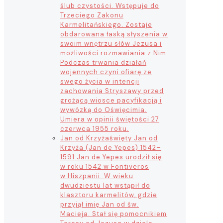
ślub czystości. Wstępuje do
Trzeciego Zakonu
Karmelitańskiego. Zostaje
obdarowana łaską słyszenia w
swoim wnętrzu słów Jezusa i
możliwości rozmawiania z Nim.
Podczas trwania działań
wojennych czyni ofiarę ze
swego życia w intencji
zachowania Stryszawy przed
grożącą wiosce pacyfikacją i
wywózką do Oświęcimia.
Umiera w opinii świętości 27
czerwca 1955 roku.
Jan od Krzyża
święty Jan od
Krzyża (Jan de Yepes) 1542–
1591 Jan de Yepes urodził się
w roku 1542 w Fontiveros
w Hiszpanii. W wieku
dwudziestu lat wstąpił do
klasztoru karmelitów, gdzie
przyjął imię Jan od św.
Macieja. Stał się pomocnikiem