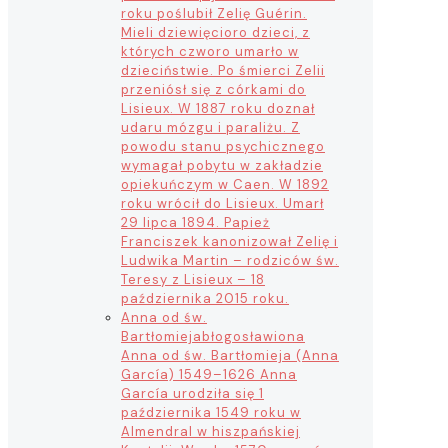
roku poślubił Zelię Guérin.
Mieli dziewięcioro dzieci, z
których czworo umarło w
dzieciństwie. Po śmierci Zelii
przeniósł się z córkami do
Lisieux. W 1887 roku doznał
udaru mózgu i paraliżu. Z
powodu stanu psychicznego
wymagał pobytu w zakładzie
opiekuńczym w Caen. W 1892
roku wrócił do Lisieux. Umarł
29 lipca 1894. Papież
Franciszek kanonizował Zelię i
Ludwika Martin – rodziców św.
Teresy z Lisieux – 18
października 2015 roku.
Anna od św.
Bartłomieja
błogosławiona
Anna od św. Bartłomieja (Anna
García) 1549–1626 Anna
García urodziła się 1
października 1549 roku w
Almendral w hiszpańskiej