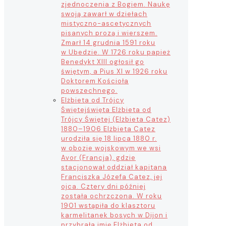
zjednoczenia z Bogiem. Naukę
swoją zawarł w dziełach
mistyczno-ascetycznych
pisanych prozą i wierszem.
Zmarł 14 grudnia 1591 roku
w Ubedzie. W 1726 roku papież
Benedykt XIII ogłosił go
świętym, a Pius XI w 1926 roku
Doktorem Kościoła
powszechnego.
Elżbieta od Trójcy
Świętej
święta Elżbieta od
Trójcy Świętej (Elżbieta Catez)
1880–1906 Elżbieta Catez
urodziła się 18 lipca 1880 r.
w obozie wojskowym we wsi
Avor (Francja), gdzie
stacjonował oddział kapitana
Franciszka Józefa Catez, jej
ojca. Cztery dni później
została ochrzczona. W roku
1901 wstąpiła do klasztoru
karmelitanek bosych w Dijon i
przybrała imię Elżbieta od