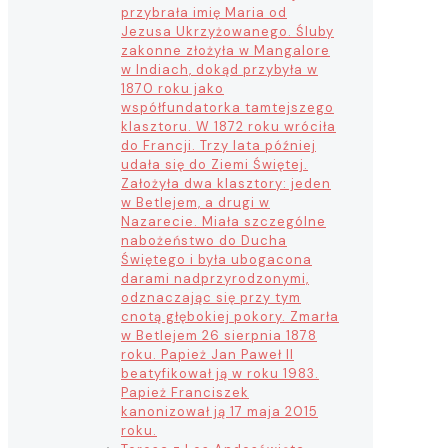
przybrała imię Maria od
Jezusa Ukrzyżowanego. Śluby
zakonne złożyła w Mangalore
w Indiach, dokąd przybyła w
1870 roku jako
współfundatorka tamtejszego
klasztoru. W 1872 roku wróciła
do Francji. Trzy lata później
udała się do Ziemi Świętej.
Założyła dwa klasztory: jeden
w Betlejem, a drugi w
Nazarecie. Miała szczególne
nabożeństwo do Ducha
Świętego i była ubogacona
darami nadprzyrodzonymi,
odznaczając się przy tym
cnotą głębokiej pokory. Zmarła
w Betlejem 26 sierpnia 1878
roku. Papież Jan Paweł II
beatyfikował ją w roku 1983.
Papież Franciszek
kanonizował ją 17 maja 2015
roku.