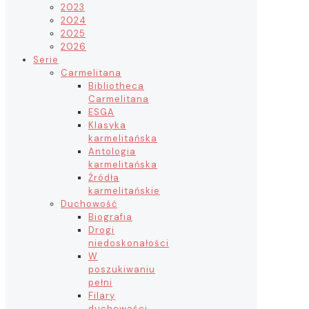
2023
2024
2025
2026
Serie
Carmelitana
Bibliotheca
Carmelitana
ESGA
Klasyka
karmelitańska
Antologia
karmelitańska
Źródła
karmelitańskie
Duchowość
Biografia
Drogi
niedoskonałości
W
poszukiwaniu
pełni
Filary
duchowości