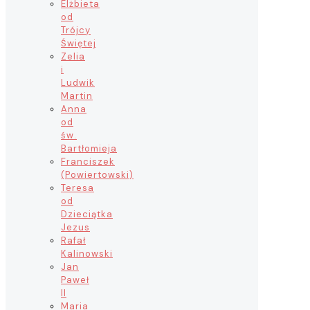
Elżbieta
od
Trójcy
Świętej
Zelia
i
Ludwik
Martin
Anna
od
św.
Bartłomieja
Franciszek
(Powiertowski)
Teresa
od
Dzieciątka
Jezus
Rafał
Kalinowski
Jan
Paweł
II
Maria