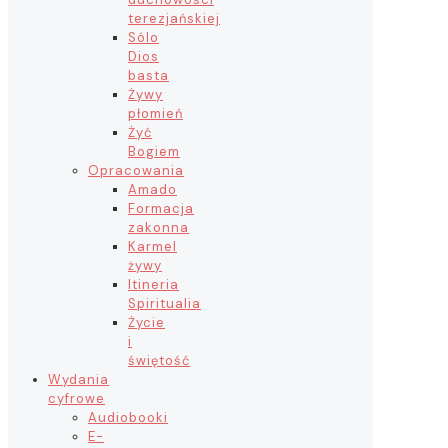
terezjańskiej
Sólo
Dios
basta
Żywy
płomień
Żyć
Bogiem
Opracowania
Amado
Formacja
zakonna
Karmel
żywy
Itineria
Spiritualia
Życie
i
świętość
Wydania
cyfrowe
Audiobooki
E-