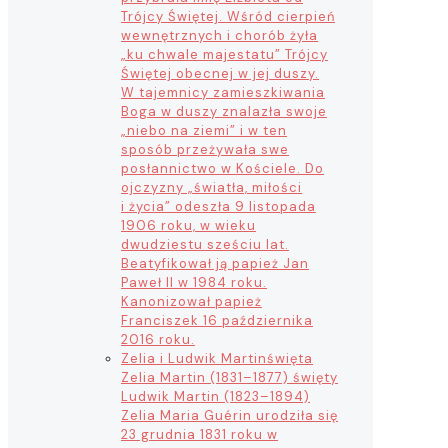
Trójcy Świętej. Wśród cierpień
wewnętrznych i chorób żyła
„ku chwale majestatu” Trójcy
Świętej obecnej w jej duszy.
W tajemnicy zamieszkiwania
Boga w duszy znalazła swoje
„niebo na ziemi” i w ten
sposób przeżywała swe
posłannictwo w Kościele. Do
ojczyzny „światła, miłości
i życia” odeszła 9 listopada
1906 roku, w wieku
dwudziestu sześciu lat.
Beatyfikował ją papież Jan
Paweł II w 1984 roku.
Kanonizował papież
Franciszek 16 października
2016 roku.
Zelia i Ludwik Martin
święta
Zelia Martin (1831–1877) święty
Ludwik Martin (1823–1894)
Zelia Maria Guérin urodziła się
23 grudnia 1831 roku w