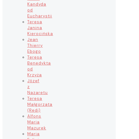
Kandyda
od
Eucharystii
Teresa
Janina
Kierocińska
Jean
Thierry
Ebogo
Teresa
Benedykta
od
Krzyża
Józef
z
Nazaretu
Teresa
Małgorzata
(Redi)
Alfons
Maria
Mazurek
Maria