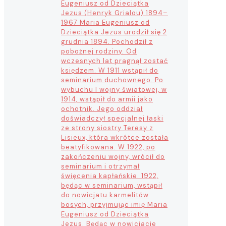
Eugeniusz od Dzieciątka
Jezus (Henryk Grialou) 1894–
1967 Maria Eugeniusz od
Dzieciątka Jezus urodził się 2
grudnia 1894. Pochodził z
pobożnej rodziny. Od
wczesnych lat pragnął zostać
księdzem. W 1911 wstąpił do
seminarium duchownego. Po
wybuchu I wojny światowej, w
1914, wstąpił do armii jako
ochotnik. Jego oddział
doświadczył specjalnej łaski
ze strony siostry Teresy z
Lisieux, która wkrótce została
beatyfikowana. W 1922, po
zakończeniu wojny, wrócił do
seminarium i otrzymał
święcenia kapłańskie. 1922,
będąc w seminarium, wstąpił
do nowicjatu karmelitów
bosych, przyjmując imię Maria
Eugeniusz od Dzieciątka
Jezus. Będąc w nowicjacie