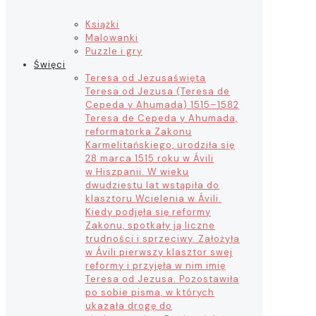
Książki
Malowanki
Puzzle i gry
Święci
Teresa od Jezusa
święta
Teresa od Jezusa (Teresa de
Cepeda y Ahumada) 1515–1582
Teresa de Cepeda y Ahumada,
reformatorka Zakonu
Karmelitańskiego, urodziła się
28 marca 1515 roku w Ávili
w Hiszpanii. W wieku
dwudziestu lat wstąpiła do
klasztoru Wcielenia w Ávili.
Kiedy podjęła się reformy
Zakonu, spotkały ją liczne
trudności i sprzeciwy. Założyła
w Ávili pierwszy klasztor swej
reformy i przyjęła w nim imię
Teresa od Jezusa. Pozostawiła
po sobie pisma, w których
ukazała drogę do