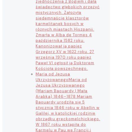
zjednoczenia z Bogiem i dała
świadectwo głębokich przeżyć
mistycznych. Założyła
siedemnaście klasztorów
karmelitanek bosych w
różnych miastach Hiszpanii.
Zmarła w Alba de Tormes 4
października 1582 roku.
Kanonizował ją papież
Grzegorz XV w 1622 roku. 27
września 1970 roku papież
Paweł VI ogłosił ją Doktorem
Kościoła powszechnego.
Maria od Jezusa
Ukrzyżowanego
Maria od
Jezusa Ukrzyżowanego
(Mariam Baouardy | Mała
Arabka) 1846–1878 Mariam
Baouardy urodziła się 5
stycznia 1846 roku w Abellin w
Galilei, w katolickiej rodzinie
obrządku greckomelchickiego.
W 1867 roku wstąpiła do
Karmelu w Pau we Francji i