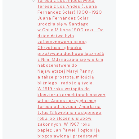
Teresa z Los Andes
święta
Teresa z Los Andes (Juana
Fernández Solar) 1900–1920
Juana Fernández Solar
urodziła się w Santiago
w Chile 13 lipca 1900 roku. Od
dzieciństwa była
zafascynowana osobą
Chrystusa i głęboko
przeżywała duchową łączność
z Nim. Odznaczała się wielkim
nabożeństwem do
Najświętszej Maryi Panny,
a także prostotą, miłością
bliźniego i radością życia.
W 1919 roku wstąpiła do
klasztoru karmelitanek bosych
w Los Andes i przyjęła imię
Teresa od Jezusa. Zmarła na
tyfus 12 kwietnia następnego
roku, po złożeniu ślubów
zakonnych. W 1987 roku
papież Jan Paweł II ogłosił ją
błogosławioną i przedstawił