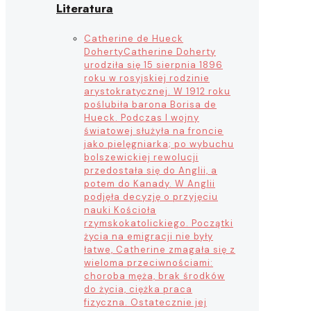
Literatura
Catherine de Hueck
Doherty
Catherine Doherty
urodziła się 15 sierpnia 1896
roku w rosyjskiej rodzinie
arystokratycznej. W 1912 roku
poślubiła barona Borisa de
Hueck. Podczas I wojny
światowej służyła na froncie
jako pielęgniarka; po wybuchu
bolszewickiej rewolucji
przedostała się do Anglii, a
potem do Kanady. W Anglii
podjęła decyzję o przyjęciu
nauki Kościoła
rzymskokatolickiego. Początki
życia na emigracji nie były
łatwe, Catherine zmagała się z
wieloma przeciwnościami:
choroba męża, brak środków
do życia, ciężka praca
fizyczna. Ostatecznie jej