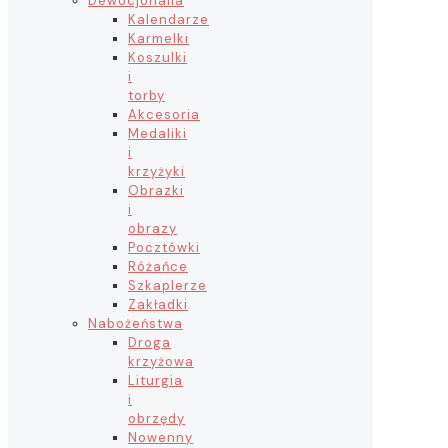
Dewocjonalia
Kalendarze
Karmelki
Koszulki
i
torby
Akcesoria
Medaliki
i
krzyżyki
Obrazki
i
obrazy
Pocztówki
Różańce
Szkaplerze
Zakładki
Nabożeństwa
Droga
krzyżowa
Liturgia
i
obrzędy
Nowenny