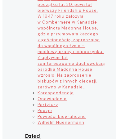
początku lat 30. powstał
pierwszy Friendship House.
W 1947 roku założyła
w Combermere w Kanadzie
wspólnotę Madonna House,
gdzie przyjmowała każdego
z gościnnością, zapraszając
do wspólnego życia –
modlitwy, pracy i odpoczynku.
Z upływem lat
zainteresowanie duchowością
ośrodka Madonna House
wzrosło. Na zaproszenie
biskupów z innych diecezji,
zarówno w Kanadzie…
Korespondencje
Opowiadania
Partytury
Poezje
Powieści biograficzne
Wilhelm Hüenermann
Dzieci