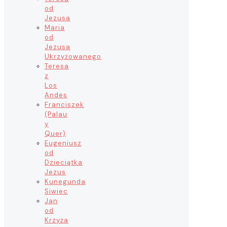
od
Jezusa
Maria
od
Jezusa
Ukrzyżowanego
Teresa
z
Los
Andes
Franciszek
(Palau
y
Quer)
Eugeniusz
od
Dzieciątka
Jezus
Kunegunda
Siwiec
Jan
od
Krzyża