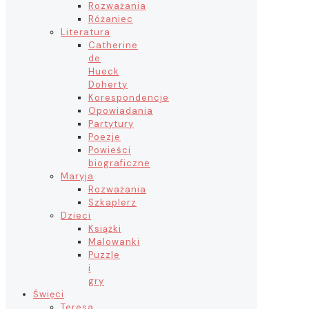
Rozważania
Różaniec
Literatura
Catherine
de
Hueck
Doherty
Korespondencje
Opowiadania
Partytury
Poezje
Powieści
biograficzne
Maryja
Rozważania
Szkaplerz
Dzieci
Książki
Malowanki
Puzzle
i
gry
Święci
Teresa