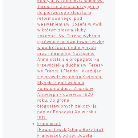
Kastylii. W roku 1570 sama św.
Teresa od Jezusa przyjęła ją
do pierwszego klasztoru
reformowanego, pod
wezwaniem św. Józefa w Awili,
w którym złożyła śluby
zakonne. Św. Teresa wybrała
ją również na swą towarzyszkę
w podróżach fundacyjnych
oraz infirmerkę. Następnie
Anna stała się propagatorką i
krzewicielką ducha św. Teresy
we Francji i Flandrii, okazując
się prawdziwą córką Kościoła.
Słynęła z gorliwości o
zbawienie dusz. Zmarła w
Antwerpii 7 czerwca 1626
roku. Do grona
błogosławionych zaliczył ją
papież Benedykt XV w roku
1917.
Franciszek
(Powiertowski)
sługa Boży brat
Franciszek od św. Józefa