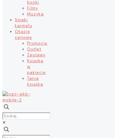
booki
Filmy
Muzyka
Smaki
karmelu
Okazje
cenowe
Promocje
Outlet
Zestawy
Książka
w
pakiecie
Tania
książka
✕