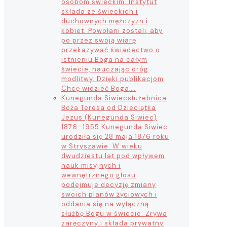
osobom świeckim. Instytut
składa ze świeckich i
duchownych mężczyzn i
kobiet. Powołani zostali, aby
po przez swoją wiarę
przekazywać świadectwo o
istnieniu Boga na całym
świecie, nauczając dróg
modlitwy. Dzięki publikacjom
Chcę widzieć Boga,…
Kunegunda Siwiec
służebnica
Boża Teresa od Dzieciątka
Jezus (Kunegunda Siwiec)
1876–1955 Kunegunda Siwiec
urodziła się 28 maja 1876 roku
w Stryszawie. W wieku
dwudziestu lat pod wpływem
nauk misyjnych i
wewnętrznego głosu
podejmuje decyzję zmiany
swoich planów życiowych i
oddania się na wyłączną
służbę Bogu w świecie. Zrywa
zaręczyny i składa prywatny