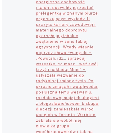
energiczna osobowość
i talent pozwoliły jej zostać
prelegentką w znanym biurze
organizującym wykłady. U
szczytu kariery zawodowej i
materialnego dobrobytu
ogarnęło ją głębokie
zwątpienie w sens takiej
egzystencji. Wtedy właśnie
poprzez słowa Ewangelii –
„Powstań, idź… sprzedaj
wszystko, co masz… weź swój
krzyż i naśladuj Mnie” –
usłyszała wezwanie do
radykalnej zmiany życia. Po
okresie zmagań i wątpliwości,
posłuszna temu wezwaniu,
rozdała swój majątek ubogim i
z błogosławieństwem biskupa
diecezji zamieszkała wśród
ubogich w Toronto. Wkrótce
zebrała się wokół niej
niewielka grupa
współpracowników i tak na