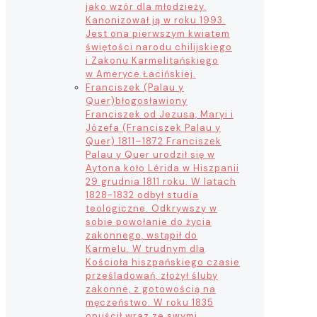
jako wzór dla młodzieży.
Kanonizował ją w roku 1993.
Jest ona pierwszym kwiatem
świętości narodu chilijskiego
i Zakonu Karmelitańskiego
w Ameryce Łacińskiej.
Franciszek (Palau y
Quer)
błogosławiony
Franciszek od Jezusa, Maryi i
Józefa (Franciszek Palau y
Quer) 1811–1872 Franciszek
Palau y Quer urodził się w
Aytona koło Lérida w Hiszpanii
29 grudnia 1811 roku. W latach
1828-1832 odbył studia
teologiczne. Odkrywszy w
sobie powołanie do życia
zakonnego, wstąpił do
Karmelu. W trudnym dla
Kościoła hiszpańskiego czasie
prześladowań, złożył śluby
zakonne, z gotowością na
męczeństwo. W roku 1835
opuścił wraz ze swymi