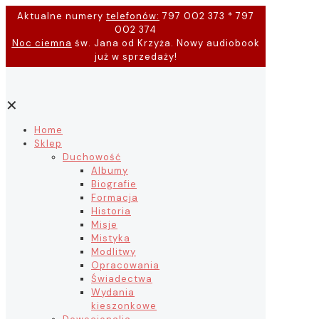
Aktualne numery
telefonów:
797 002 373 * 797
002 374
Noc ciemna
św. Jana od Krzyża. Nowy audiobook
już w sprzedaży!
✕
Home
Sklep
Duchowość
Albumy
Biografie
Formacja
Historia
Misje
Mistyka
Modlitwy
Opracowania
Świadectwa
Wydania
kieszonkowe