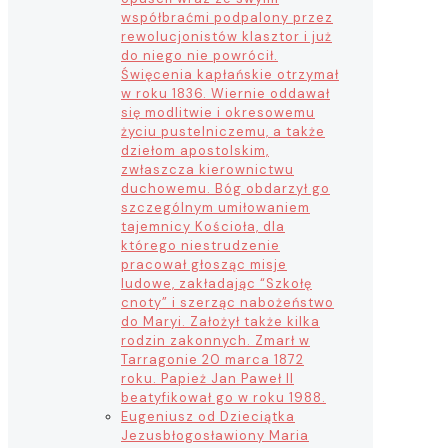
współbraćmi podpalony przez
rewolucjonistów klasztor i już
do niego nie powrócił.
Święcenia kapłańskie otrzymał
w roku 1836. Wiernie oddawał
się modlitwie i okresowemu
życiu pustelniczemu, a także
dziełom apostolskim,
zwłaszcza kierownictwu
duchowemu. Bóg obdarzył go
szczególnym umiłowaniem
tajemnicy Kościoła, dla
którego niestrudzenie
pracował głosząc misje
ludowe, zakładając “Szkołę
cnoty” i szerząc nabożeństwo
do Maryi. Założył także kilka
rodzin zakonnych. Zmarł w
Tarragonie 20 marca 1872
roku. Papież Jan Paweł II
beatyfikował go w roku 1988.
Eugeniusz od Dzieciątka
Jezus
błogosławiony Maria