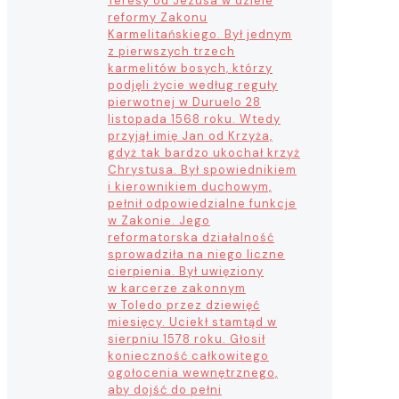
Teresy od Jezusa w dziele
reformy Zakonu
Karmelitańskiego. Był jednym
z pierwszych trzech
karmelitów bosych, którzy
podjęli życie według reguły
pierwotnej w Duruelo 28
listopada 1568 roku. Wtedy
przyjął imię Jan od Krzyża,
gdyż tak bardzo ukochał krzyż
Chrystusa. Był spowiednikiem
i kierownikiem duchowym,
pełnił odpowiedzialne funkcje
w Zakonie. Jego
reformatorska działalność
sprowadziła na niego liczne
cierpienia. Był uwięziony
w karcerze zakonnym
w Toledo przez dziewięć
miesięcy. Uciekł stamtąd w
sierpniu 1578 roku. Głosił
konieczność całkowitego
ogołocenia wewnętrznego,
aby dojść do pełni