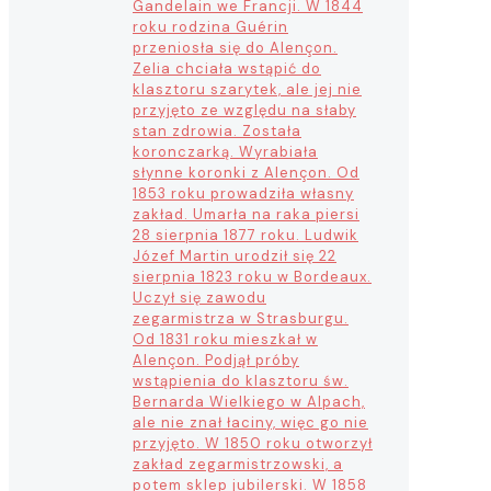
Gandelain we Francji. W 1844
roku rodzina Guérin
przeniosła się do Alençon.
Zelia chciała wstąpić do
klasztoru szarytek, ale jej nie
przyjęto ze względu na słaby
stan zdrowia. Została
koronczarką. Wyrabiała
słynne koronki z Alençon. Od
1853 roku prowadziła własny
zakład. Umarła na raka piersi
28 sierpnia 1877 roku. Ludwik
Józef Martin urodził się 22
sierpnia 1823 roku w Bordeaux.
Uczył się zawodu
zegarmistrza w Strasburgu.
Od 1831 roku mieszkał w
Alençon. Podjął próby
wstąpienia do klasztoru św.
Bernarda Wielkiego w Alpach,
ale nie znał łaciny, więc go nie
przyjęto. W 1850 roku otworzył
zakład zegarmistrzowski, a
potem sklep jubilerski. W 1858