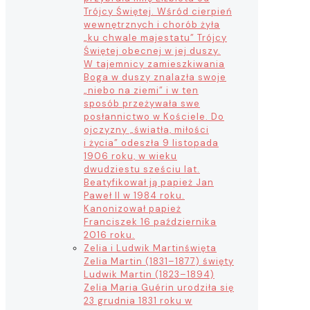
Trójcy Świętej. Wśród cierpień
wewnętrznych i chorób żyła
„ku chwale majestatu” Trójcy
Świętej obecnej w jej duszy.
W tajemnicy zamieszkiwania
Boga w duszy znalazła swoje
„niebo na ziemi” i w ten
sposób przeżywała swe
posłannictwo w Kościele. Do
ojczyzny „światła, miłości
i życia” odeszła 9 listopada
1906 roku, w wieku
dwudziestu sześciu lat.
Beatyfikował ją papież Jan
Paweł II w 1984 roku.
Kanonizował papież
Franciszek 16 października
2016 roku.
Zelia i Ludwik Martin
święta
Zelia Martin (1831–1877) święty
Ludwik Martin (1823–1894)
Zelia Maria Guérin urodziła się
23 grudnia 1831 roku w