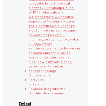
początku lat 30. powstał
pierwszy Friendship House.
W 1947 roku założyła
w Combermere w Kanadzie
wspólnotę Madonna House,
gdzie przyjmowała każdego
z gościnnością, zapraszając
do wspólnego życia –
modlitwy, pracy i odpoczynku.
Z upływem lat
zainteresowanie duchowością
ośrodka Madonna House
wzrosło. Na zaproszenie
biskupów z innych diecezji,
zarówno w Kanadzie…
Korespondencje
Opowiadania
Partytury
Poezje
Powieści biograficzne
Wilhelm Hüenermann
Dzieci