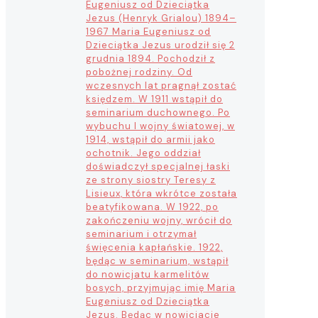
Eugeniusz od Dzieciątka
Jezus (Henryk Grialou) 1894–
1967 Maria Eugeniusz od
Dzieciątka Jezus urodził się 2
grudnia 1894. Pochodził z
pobożnej rodziny. Od
wczesnych lat pragnął zostać
księdzem. W 1911 wstąpił do
seminarium duchownego. Po
wybuchu I wojny światowej, w
1914, wstąpił do armii jako
ochotnik. Jego oddział
doświadczył specjalnej łaski
ze strony siostry Teresy z
Lisieux, która wkrótce została
beatyfikowana. W 1922, po
zakończeniu wojny, wrócił do
seminarium i otrzymał
święcenia kapłańskie. 1922,
będąc w seminarium, wstąpił
do nowicjatu karmelitów
bosych, przyjmując imię Maria
Eugeniusz od Dzieciątka
Jezus. Będąc w nowicjacie