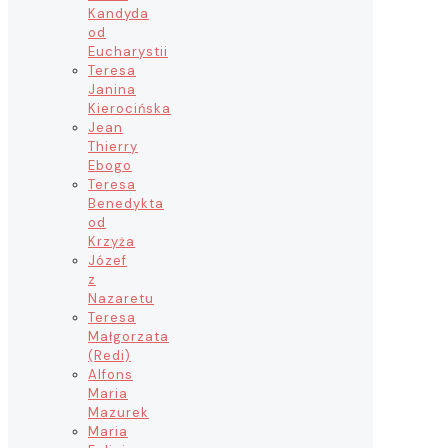
Kandyda
od
Eucharystii
Teresa
Janina
Kierocińska
Jean
Thierry
Ebogo
Teresa
Benedykta
od
Krzyża
Józef
z
Nazaretu
Teresa
Małgorzata
(Redi)
Alfons
Maria
Mazurek
Maria