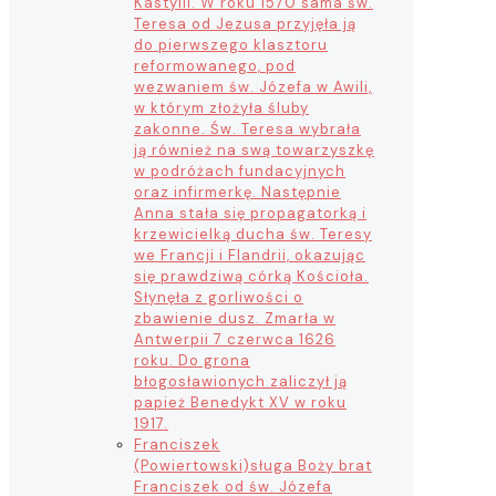
Kastylii. W roku 1570 sama św.
Teresa od Jezusa przyjęła ją
do pierwszego klasztoru
reformowanego, pod
wezwaniem św. Józefa w Awili,
w którym złożyła śluby
zakonne. Św. Teresa wybrała
ją również na swą towarzyszkę
w podróżach fundacyjnych
oraz infirmerkę. Następnie
Anna stała się propagatorką i
krzewicielką ducha św. Teresy
we Francji i Flandrii, okazując
się prawdziwą córką Kościoła.
Słynęła z gorliwości o
zbawienie dusz. Zmarła w
Antwerpii 7 czerwca 1626
roku. Do grona
błogosławionych zaliczył ją
papież Benedykt XV w roku
1917.
Franciszek
(Powiertowski)
sługa Boży brat
Franciszek od św. Józefa