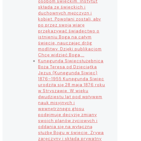
osobom świeckim. Instytut
składa ze świeckich i
duchownych mężczyzn i
kobiet. Powołani zostali, aby
po przez swoją wiarę
przekazywać świadectwo o
istnieniu Boga na całym
świecie, nauczając dróg
modlitwy. Dzięki publikacjom
Chcę widzieć Boga,…
Kunegunda Siwiec
służebnica
Boża Teresa od Dzieciątka
Jezus (Kunegunda Siwiec)
1876–1955 Kunegunda Siwiec
urodziła się 28 maja 1876 roku
w Stryszawie. W wieku
dwudziestu lat pod wpływem
nauk misyjnych i
wewnętrznego głosu
podejmuje decyzję zmiany
swoich planów życiowych i
oddania się na wyłączną
służbę Bogu w świecie. Zrywa
zaręczyny i składa prywatny