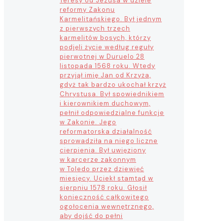
Teresy od Jezusa w dziele
reformy Zakonu
Karmelitańskiego. Był jednym
z pierwszych trzech
karmelitów bosych, którzy
podjęli życie według reguły
pierwotnej w Duruelo 28
listopada 1568 roku. Wtedy
przyjął imię Jan od Krzyża,
gdyż tak bardzo ukochał krzyż
Chrystusa. Był spowiednikiem
i kierownikiem duchowym,
pełnił odpowiedzialne funkcje
w Zakonie. Jego
reformatorska działalność
sprowadziła na niego liczne
cierpienia. Był uwięziony
w karcerze zakonnym
w Toledo przez dziewięć
miesięcy. Uciekł stamtąd w
sierpniu 1578 roku. Głosił
konieczność całkowitego
ogołocenia wewnętrznego,
aby dojść do pełni