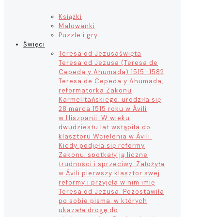
Książki
Malowanki
Puzzle i gry
Święci
Teresa od Jezusa
święta
Teresa od Jezusa (Teresa de
Cepeda y Ahumada) 1515–1582
Teresa de Cepeda y Ahumada,
reformatorka Zakonu
Karmelitańskiego, urodziła się
28 marca 1515 roku w Ávili
w Hiszpanii. W wieku
dwudziestu lat wstąpiła do
klasztoru Wcielenia w Ávili.
Kiedy podjęła się reformy
Zakonu, spotkały ją liczne
trudności i sprzeciwy. Założyła
w Ávili pierwszy klasztor swej
reformy i przyjęła w nim imię
Teresa od Jezusa. Pozostawiła
po sobie pisma, w których
ukazała drogę do