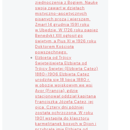
zjednoczenia z Bogiem. Naukę
swoją zawarł w dziełach
mistyczno-ascetycznych
pisanych prozą i wierszem.
Zmarł 14 grudnia 1591 roku
w Ubedzie. W 1726 roku papież
Benedykt XIII ogłosił go
świętym, a Pius XI w 1926 roku
Doktorem Kościoła
powszechnego.
Elżbieta od Trójcy
Świętej
święta Elżbieta od
Trójcy Świętej (Elżbieta Catez)
1880–1906 Elżbieta Catez
urodziła się 18 lipca 1880 r.
w obozie wojskowym we wsi
Avor (Francja), gdzie
stacjonował oddział kapitana
Franciszka Józefa Catez, jej
ojca. Cztery dni później
została ochrzczona. W roku
1901 wstąpiła do klasztoru
karmelitanek bosych w Dijon i
przybrała imię Elżbieta od