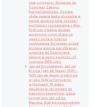
ślub czystości. Wstępuje do
Trzeciego Zakonu
Karmelitańskiego. Zostaje
obdarowana łaską słyszenia w
swoim wnętrzu słów Jezusa i
możliwości rozmawiania z Nim.
Podczas trwania działań
wojennych czyni ofiarę ze
swego życia w intencji
zachowania Stryszawy przed
grożącą wiosce pacyfikacją i
wywózką do Oświęcimia.
Umiera w opinii świętości 27
czerwca 1955 roku.
Jan od Krzyża
święty Jan od
Krzyża (Jan de Yepes) 1542–
1591 Jan de Yepes urodził się
w roku 1542 w Fontiveros
w Hiszpanii. W wieku
dwudziestu lat wstąpił do
klasztoru karmelitów, gdzie
przyjął imię Jan od św.
Macieja. Stał się pomocnikiem