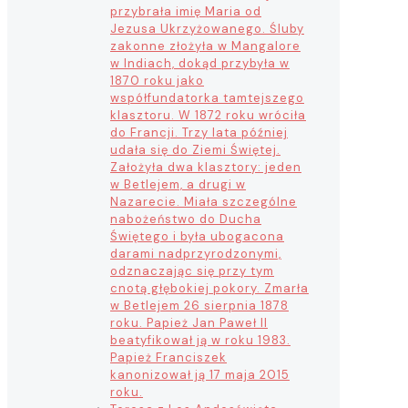
przybrała imię Maria od
Jezusa Ukrzyżowanego. Śluby
zakonne złożyła w Mangalore
w Indiach, dokąd przybyła w
1870 roku jako
współfundatorka tamtejszego
klasztoru. W 1872 roku wróciła
do Francji. Trzy lata później
udała się do Ziemi Świętej.
Założyła dwa klasztory: jeden
w Betlejem, a drugi w
Nazarecie. Miała szczególne
nabożeństwo do Ducha
Świętego i była ubogacona
darami nadprzyrodzonymi,
odznaczając się przy tym
cnotą głębokiej pokory. Zmarła
w Betlejem 26 sierpnia 1878
roku. Papież Jan Paweł II
beatyfikował ją w roku 1983.
Papież Franciszek
kanonizował ją 17 maja 2015
roku.