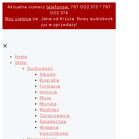
Aktualne numery
telefonów:
797 002 373 * 797
002 374
Noc ciemna
św. Jana od Krzyża. Nowy audiobook
już w sprzedaży!
✕
Home
Sklep
Duchowość
Albumy
Biografie
Formacja
Historia
Misje
Mistyka
Modlitwy
Opracowania
Świadectwa
Wydania
kieszonkowe