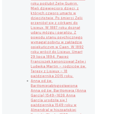
roku poślubił Zelię Guérin.
Mieli dziewięcioro dzieci, z
których czworo umarło w
dzieciństwie. Po śmierci Zelii
przeniósł się z córkami do
Lisieux. W 1887 roku doznał
udaru mózgu i paraliżu. Z
powodu stanu psychicznego
wymagał pobytu w zakładzie
opiekuńczym w Caen. W 1892
roku wrócił do Lisieux. Umarł
29 lipca 1894. Papież
Franciszek kanonizował Zelię i
Ludwika Martin – rodziców św.
Teresy z Lisieux – 18
października 2015 roku.
Anna od św.
Bartłomieja
błogosławiona
Anna od św. Bartłomieja (Anna
García) 1549–1626 Anna
García urodziła się 1
października 1549 roku w
Almendral w hiszpańskiej