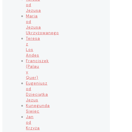
od
Jezusa
Maria
od
Jezusa
Ukrzyżowanego
Teresa
z
Los
Andes
Franciszek
(Palau
y
Quer)
Eugeniusz
od
Dzieciątka
Jezus
Kunegunda
Siwiec
Jan
od
Krzyża