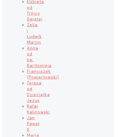
Elżbieta
od
Trójcy
Świętej
Zelia
i
Ludwik
Martin
Anna
od
św.
Bartłomieja
Franciszek
(Powiertowski)
Teresa
od
Dzieciątka
Jezus
Rafał
Kalinowski
Jan
Paweł
II
Maria