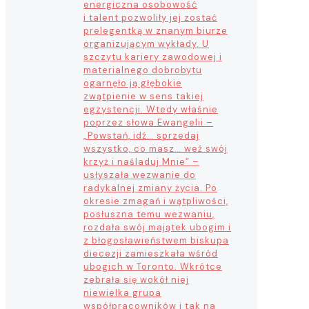
energiczna osobowość
i talent pozwoliły jej zostać
prelegentką w znanym biurze
organizującym wykłady. U
szczytu kariery zawodowej i
materialnego dobrobytu
ogarnęło ją głębokie
zwątpienie w sens takiej
egzystencji. Wtedy właśnie
poprzez słowa Ewangelii –
„Powstań, idź… sprzedaj
wszystko, co masz… weź swój
krzyż i naśladuj Mnie” –
usłyszała wezwanie do
radykalnej zmiany życia. Po
okresie zmagań i wątpliwości,
posłuszna temu wezwaniu,
rozdała swój majątek ubogim i
z błogosławieństwem biskupa
diecezji zamieszkała wśród
ubogich w Toronto. Wkrótce
zebrała się wokół niej
niewielka grupa
współpracowników i tak na