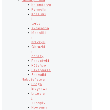
Dewocjonalia
Kalendarze
Karmelki
Koszulki
i
torby
Akcesoria
Medaliki
i
krzyżyki
Obrazki
i
obrazy
Pocztówki
Różańce
Szkaplerze
Zakładki
Nabożeństwa
Droga
krzyżowa
Liturgia
i
obrzędy
Nowenny