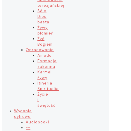
terezjańskiej
Sólo
Dios
basta
Żywy
płomień
Żyć
Bogiem
Opracowania
Amado
Formacja
zakonna
Karmel
żywy
Itineria
Spiritualia
Życie
i
świętość
Wydania
cyfrowe
Audiobooki
E-