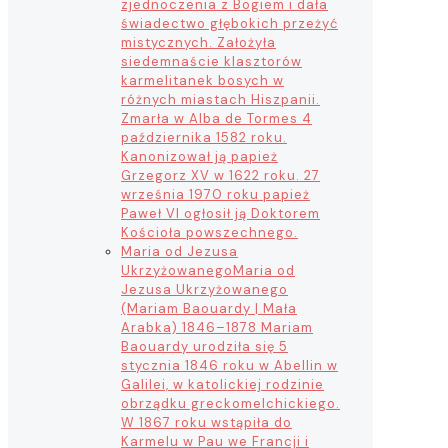
zjednoczenia z Bogiem i dała
świadectwo głębokich przeżyć
mistycznych. Założyła
siedemnaście klasztorów
karmelitanek bosych w
różnych miastach Hiszpanii.
Zmarła w Alba de Tormes 4
października 1582 roku.
Kanonizował ją papież
Grzegorz XV w 1622 roku. 27
września 1970 roku papież
Paweł VI ogłosił ją Doktorem
Kościoła powszechnego.
Maria od Jezusa
Ukrzyżowanego
Maria od
Jezusa Ukrzyżowanego
(Mariam Baouardy | Mała
Arabka) 1846–1878 Mariam
Baouardy urodziła się 5
stycznia 1846 roku w Abellin w
Galilei, w katolickiej rodzinie
obrządku greckomelchickiego.
W 1867 roku wstąpiła do
Karmelu w Pau we Francji i