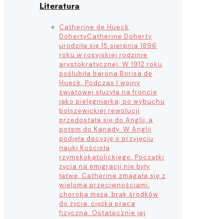
Literatura
Catherine de Hueck
Doherty
Catherine Doherty
urodziła się 15 sierpnia 1896
roku w rosyjskiej rodzinie
arystokratycznej. W 1912 roku
poślubiła barona Borisa de
Hueck. Podczas I wojny
światowej służyła na froncie
jako pielęgniarka; po wybuchu
bolszewickiej rewolucji
przedostała się do Anglii, a
potem do Kanady. W Anglii
podjęła decyzję o przyjęciu
nauki Kościoła
rzymskokatolickiego. Początki
życia na emigracji nie były
łatwe, Catherine zmagała się z
wieloma przeciwnościami:
choroba męża, brak środków
do życia, ciężka praca
fizyczna. Ostatecznie jej