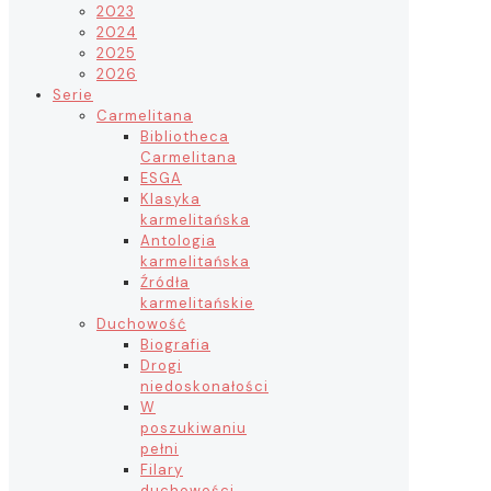
2023
2024
2025
2026
Serie
Carmelitana
Bibliotheca
Carmelitana
ESGA
Klasyka
karmelitańska
Antologia
karmelitańska
Źródła
karmelitańskie
Duchowość
Biografia
Drogi
niedoskonałości
W
poszukiwaniu
pełni
Filary
duchowości