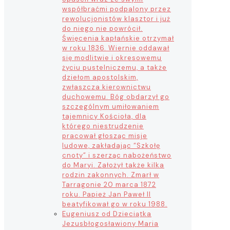
współbraćmi podpalony przez
rewolucjonistów klasztor i już
do niego nie powrócił.
Święcenia kapłańskie otrzymał
w roku 1836. Wiernie oddawał
się modlitwie i okresowemu
życiu pustelniczemu, a także
dziełom apostolskim,
zwłaszcza kierownictwu
duchowemu. Bóg obdarzył go
szczególnym umiłowaniem
tajemnicy Kościoła, dla
którego niestrudzenie
pracował głosząc misje
ludowe, zakładając “Szkołę
cnoty” i szerząc nabożeństwo
do Maryi. Założył także kilka
rodzin zakonnych. Zmarł w
Tarragonie 20 marca 1872
roku. Papież Jan Paweł II
beatyfikował go w roku 1988.
Eugeniusz od Dzieciątka
Jezus
błogosławiony Maria