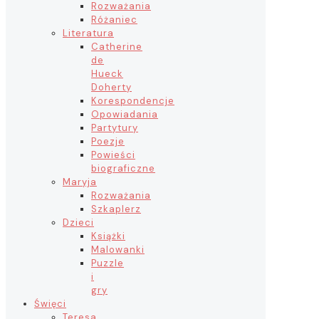
Rozważania
Różaniec
Literatura
Catherine
de
Hueck
Doherty
Korespondencje
Opowiadania
Partytury
Poezje
Powieści
biograficzne
Maryja
Rozważania
Szkaplerz
Dzieci
Książki
Malowanki
Puzzle
i
gry
Święci
Teresa