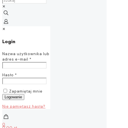
✕
✕
Login
Nazwa użytkownika lub
adres e-mail
*
Hasło
*
Zapamiętaj mnie
Logowanie
Nie pamiętasz hasła?
0
0,00 zł