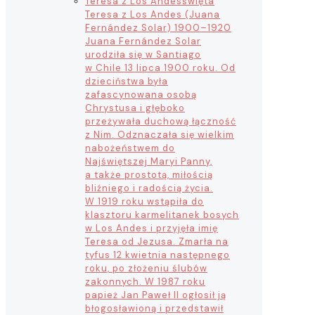
Teresa z Los Andes
święta
Teresa z Los Andes (Juana
Fernández Solar) 1900–1920
Juana Fernández Solar
urodziła się w Santiago
w Chile 13 lipca 1900 roku. Od
dzieciństwa była
zafascynowana osobą
Chrystusa i głęboko
przeżywała duchową łączność
z Nim. Odznaczała się wielkim
nabożeństwem do
Najświętszej Maryi Panny,
a także prostotą, miłością
bliźniego i radością życia.
W 1919 roku wstąpiła do
klasztoru karmelitanek bosych
w Los Andes i przyjęła imię
Teresa od Jezusa. Zmarła na
tyfus 12 kwietnia następnego
roku, po złożeniu ślubów
zakonnych. W 1987 roku
papież Jan Paweł II ogłosił ją
błogosławioną i przedstawił