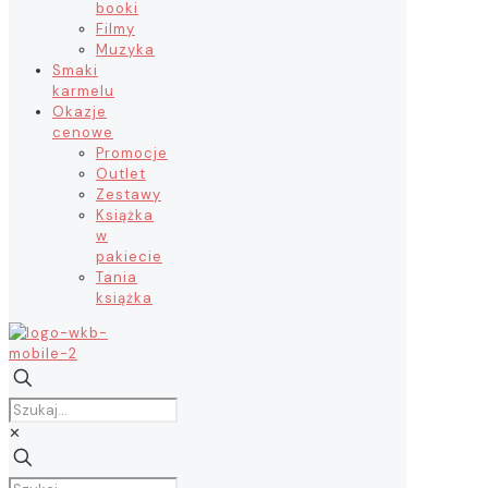
booki
Filmy
Muzyka
Smaki
karmelu
Okazje
cenowe
Promocje
Outlet
Zestawy
Książka
w
pakiecie
Tania
książka
✕