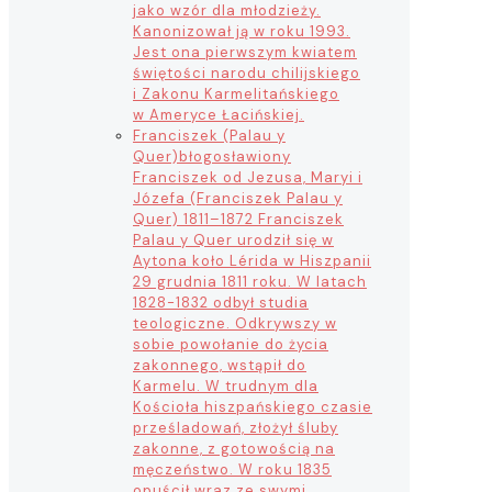
jako wzór dla młodzieży.
Kanonizował ją w roku 1993.
Jest ona pierwszym kwiatem
świętości narodu chilijskiego
i Zakonu Karmelitańskiego
w Ameryce Łacińskiej.
Franciszek (Palau y
Quer)
błogosławiony
Franciszek od Jezusa, Maryi i
Józefa (Franciszek Palau y
Quer) 1811–1872 Franciszek
Palau y Quer urodził się w
Aytona koło Lérida w Hiszpanii
29 grudnia 1811 roku. W latach
1828-1832 odbył studia
teologiczne. Odkrywszy w
sobie powołanie do życia
zakonnego, wstąpił do
Karmelu. W trudnym dla
Kościoła hiszpańskiego czasie
prześladowań, złożył śluby
zakonne, z gotowością na
męczeństwo. W roku 1835
opuścił wraz ze swymi