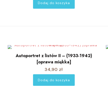
Dodaj do koszyka
Autoportret z listów II – (1933-1942)
[oprawa miękka]
34,90
zł
Dodaj do koszyka