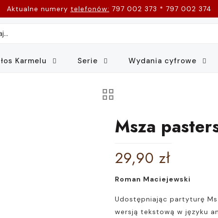
Aktualne numery
telefonów:
797 002 373 * 797 002 374
łos Karmelu
Serie
Wydania cyfrowe
Msza pasters
29,90
zł
Roman Maciejewski
Udostępniając partyturę Ms
wersją tekstową w języku an