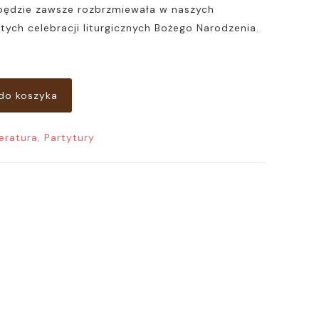
będzie zawsze rozbrzmiewała w naszych
ych celebracji liturgicznych Bożego Narodzenia.
do koszyka
teratura
,
Partytury