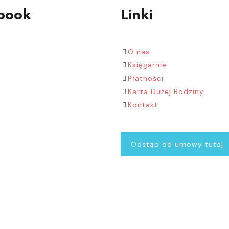
book
Linki
O nas
Księgarnie
Płatności
Karta Dużej Rodziny
Kontakt
Odstąp od umowy tutaj