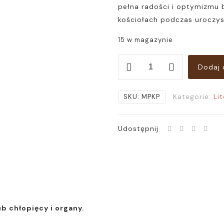
pełna radości i optymizmu 
kościołach podczas uroczyst
15 w magazynie
ilość
Dodaj 
Msza
pasterska:
Kategorie:
Li
SKU:
MPKP
kolędy
polskie
Udostępnij
b chłopięcy i organy.