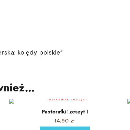
rska: kolędy polskie”
wnież…
Pastorałki: zeszyt I
14,90
zł