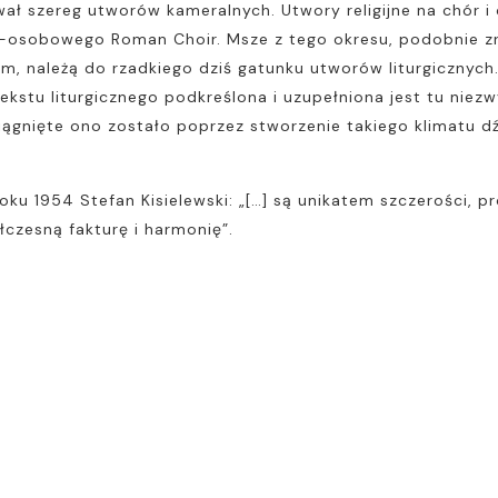
szereg utworów kameralnych. Utwory religijne na chór i o
osobowego Roman Choir. Msze z tego okresu, podobnie zres
im, należą do rzadkiego dziś gatunku utworów liturgicznyc
kstu liturgicznego podkreślona i uzupełniona jest tu niezw
ągnięte ono zostało poprzez stworzenie takiego klimatu dź
 1954 Stefan Kisielewski: „[…] są unikatem szczerości, pro
łczesną fakturę i harmonię”.