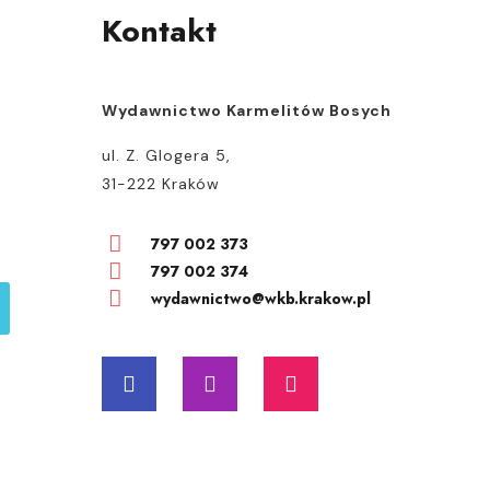
Kontakt
Wydawnictwo Karmelitów Bosych
ul. Z. Glogera 5,
31-222 Kraków
797 002 373
797 002 374
wydawnictwo@wkb.krakow.pl