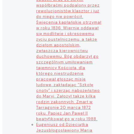
współbraćmi podpalony przez
rewolucjonistów klasztor i już
do niego nie powrócił.
Święcenia kapłańskie otrzymał
w roku 1836. Wiernie oddawał
się modlitwie i okresowemu
życiu pustelniczemu, a także
dziełom apostolskim,
zwłaszcza kierownictwu
duchowemu. Bóg obdarzył go
szczególnym umiłowaniem
tajemnicy Kościoła, dla
którego niestrudzenie
pracował głosząc misje
ludowe, zakładając “Szkołę
cnoty” i szerząc nabożeństwo
do Maryi. Założył także kilka
rodzin zakonnych. Zmarł w
Tarragonie 20 marca 1872
roku. Papież Jan Paweł II
beatyfikował go w roku 1988.
Eugeniusz od Dzieciątka
Jezus
błogosławiony Maria