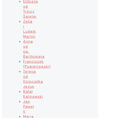
Elżbieta
od
Trójcy
Świętej
Zelia
i
Ludwik
Martin
Anna
od
św.
Bartłomieja
Franciszek
(Powiertowski)
Teresa
od
Dzieciątka
Jezus
Rafał
Kalinowski
Jan
Paweł
II
Maria