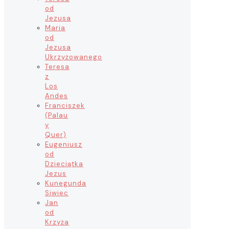
od
Jezusa
Maria
od
Jezusa
Ukrzyżowanego
Teresa
z
Los
Andes
Franciszek
(Palau
y
Quer)
Eugeniusz
od
Dzieciątka
Jezus
Kunegunda
Siwiec
Jan
od
Krzyża