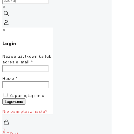
✕
✕
Login
Nazwa użytkownika lub
adres e-mail
*
Hasło
*
Zapamiętaj mnie
Logowanie
Nie pamiętasz hasła?
0
0,00 zł