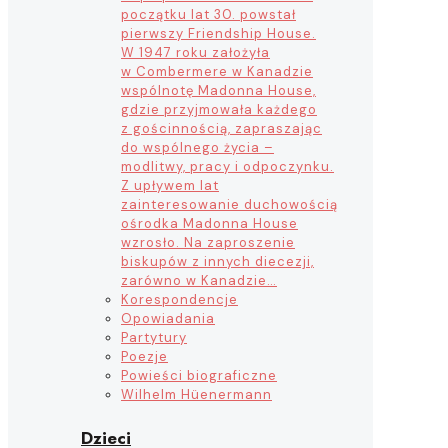
początku lat 30. powstał
pierwszy Friendship House.
W 1947 roku założyła
w Combermere w Kanadzie
wspólnotę Madonna House,
gdzie przyjmowała każdego
z gościnnością, zapraszając
do wspólnego życia –
modlitwy, pracy i odpoczynku.
Z upływem lat
zainteresowanie duchowością
ośrodka Madonna House
wzrosło. Na zaproszenie
biskupów z innych diecezji,
zarówno w Kanadzie…
Korespondencje
Opowiadania
Partytury
Poezje
Powieści biograficzne
Wilhelm Hüenermann
Dzieci