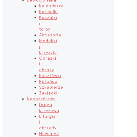
Dewocjonalia
Kalendarze
Karmelki
Koszulki
i
torby
Akcesoria
Medaliki
i
krzyżyki
Obrazki
i
obrazy
Pocztówki
Różańce
Szkaplerze
Zakładki
Nabożeństwa
Droga
krzyżowa
Liturgia
i
obrzędy
Nowenny