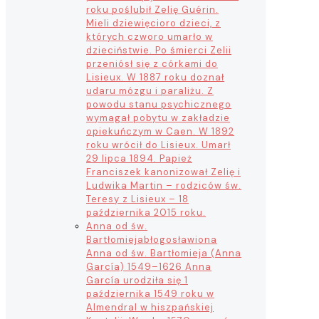
roku poślubił Zelię Guérin.
Mieli dziewięcioro dzieci, z
których czworo umarło w
dzieciństwie. Po śmierci Zelii
przeniósł się z córkami do
Lisieux. W 1887 roku doznał
udaru mózgu i paraliżu. Z
powodu stanu psychicznego
wymagał pobytu w zakładzie
opiekuńczym w Caen. W 1892
roku wrócił do Lisieux. Umarł
29 lipca 1894. Papież
Franciszek kanonizował Zelię i
Ludwika Martin – rodziców św.
Teresy z Lisieux – 18
października 2015 roku.
Anna od św.
Bartłomieja
błogosławiona
Anna od św. Bartłomieja (Anna
García) 1549–1626 Anna
García urodziła się 1
października 1549 roku w
Almendral w hiszpańskiej