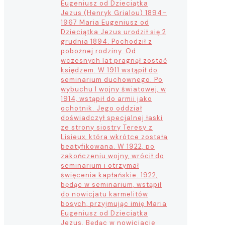
Eugeniusz od Dzieciątka
Jezus (Henryk Grialou) 1894–
1967 Maria Eugeniusz od
Dzieciątka Jezus urodził się 2
grudnia 1894. Pochodził z
pobożnej rodziny. Od
wczesnych lat pragnął zostać
księdzem. W 1911 wstąpił do
seminarium duchownego. Po
wybuchu I wojny światowej, w
1914, wstąpił do armii jako
ochotnik. Jego oddział
doświadczył specjalnej łaski
ze strony siostry Teresy z
Lisieux, która wkrótce została
beatyfikowana. W 1922, po
zakończeniu wojny, wrócił do
seminarium i otrzymał
święcenia kapłańskie. 1922,
będąc w seminarium, wstąpił
do nowicjatu karmelitów
bosych, przyjmując imię Maria
Eugeniusz od Dzieciątka
Jezus. Będąc w nowicjacie