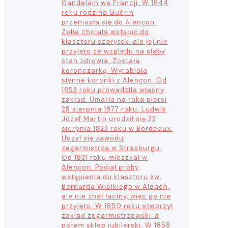
Gandelain we Francji. W 1844
roku rodzina Guérin
przeniosła się do Alençon.
Zelia chciała wstąpić do
klasztoru szarytek, ale jej nie
przyjęto ze względu na słaby
stan zdrowia. Została
koronczarką. Wyrabiała
słynne koronki z Alençon. Od
1853 roku prowadziła własny
zakład. Umarła na raka piersi
28 sierpnia 1877 roku. Ludwik
Józef Martin urodził się 22
sierpnia 1823 roku w Bordeaux.
Uczył się zawodu
zegarmistrza w Strasburgu.
Od 1831 roku mieszkał w
Alençon. Podjął próby
wstąpienia do klasztoru św.
Bernarda Wielkiego w Alpach,
ale nie znał łaciny, więc go nie
przyjęto. W 1850 roku otworzył
zakład zegarmistrzowski, a
potem sklep jubilerski. W 1858