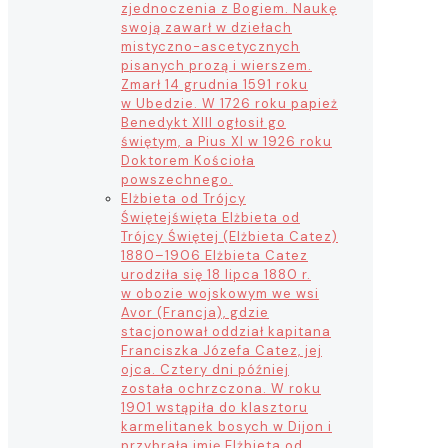
zjednoczenia z Bogiem. Naukę
swoją zawarł w dziełach
mistyczno-ascetycznych
pisanych prozą i wierszem.
Zmarł 14 grudnia 1591 roku
w Ubedzie. W 1726 roku papież
Benedykt XIII ogłosił go
świętym, a Pius XI w 1926 roku
Doktorem Kościoła
powszechnego.
Elżbieta od Trójcy
Świętej
święta Elżbieta od
Trójcy Świętej (Elżbieta Catez)
1880–1906 Elżbieta Catez
urodziła się 18 lipca 1880 r.
w obozie wojskowym we wsi
Avor (Francja), gdzie
stacjonował oddział kapitana
Franciszka Józefa Catez, jej
ojca. Cztery dni później
została ochrzczona. W roku
1901 wstąpiła do klasztoru
karmelitanek bosych w Dijon i
przybrała imię Elżbieta od