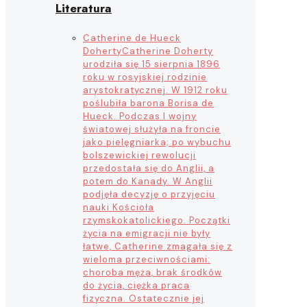
Literatura
Catherine de Hueck
Doherty
Catherine Doherty
urodziła się 15 sierpnia 1896
roku w rosyjskiej rodzinie
arystokratycznej. W 1912 roku
poślubiła barona Borisa de
Hueck. Podczas I wojny
światowej służyła na froncie
jako pielęgniarka; po wybuchu
bolszewickiej rewolucji
przedostała się do Anglii, a
potem do Kanady. W Anglii
podjęła decyzję o przyjęciu
nauki Kościoła
rzymskokatolickiego. Początki
życia na emigracji nie były
łatwe, Catherine zmagała się z
wieloma przeciwnościami:
choroba męża, brak środków
do życia, ciężka praca
fizyczna. Ostatecznie jej