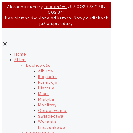
Aktualne numery
telefonów:
797 002 373 * 797
002 374
Noc ciemna
św. Jana od Krzyża. Nowy audiobook
już w sprzedaży!
✕
Home
Sklep
Duchowość
Albumy
Biografie
Formacja
Historia
Misje
Mistyka
Modlitwy
Opracowania
Świadectwa
Wydania
kieszonkowe