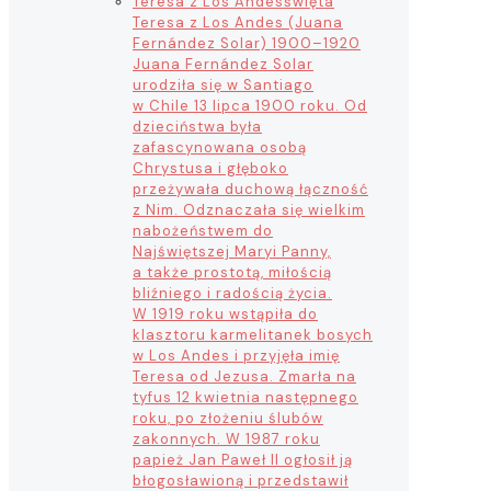
Teresa z Los Andes
święta
Teresa z Los Andes (Juana
Fernández Solar) 1900–1920
Juana Fernández Solar
urodziła się w Santiago
w Chile 13 lipca 1900 roku. Od
dzieciństwa była
zafascynowana osobą
Chrystusa i głęboko
przeżywała duchową łączność
z Nim. Odznaczała się wielkim
nabożeństwem do
Najświętszej Maryi Panny,
a także prostotą, miłością
bliźniego i radością życia.
W 1919 roku wstąpiła do
klasztoru karmelitanek bosych
w Los Andes i przyjęła imię
Teresa od Jezusa. Zmarła na
tyfus 12 kwietnia następnego
roku, po złożeniu ślubów
zakonnych. W 1987 roku
papież Jan Paweł II ogłosił ją
błogosławioną i przedstawił