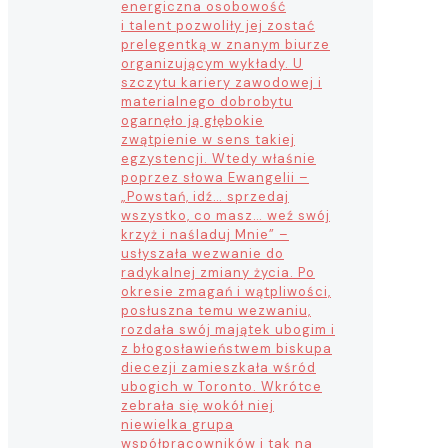
energiczna osobowość
i talent pozwoliły jej zostać
prelegentką w znanym biurze
organizującym wykłady. U
szczytu kariery zawodowej i
materialnego dobrobytu
ogarnęło ją głębokie
zwątpienie w sens takiej
egzystencji. Wtedy właśnie
poprzez słowa Ewangelii –
„Powstań, idź… sprzedaj
wszystko, co masz… weź swój
krzyż i naśladuj Mnie” –
usłyszała wezwanie do
radykalnej zmiany życia. Po
okresie zmagań i wątpliwości,
posłuszna temu wezwaniu,
rozdała swój majątek ubogim i
z błogosławieństwem biskupa
diecezji zamieszkała wśród
ubogich w Toronto. Wkrótce
zebrała się wokół niej
niewielka grupa
współpracowników i tak na