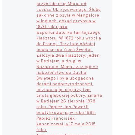
przybrała imię Maria od
Jezusa Ukrzyżowanego. Śluby
zakonne złożyła w Mangalore
w Indiach, dokąd przybyła w
1870 roku jako
współfundatorka tamtejszego
klasztoru. W 1872 roku wróciła
do Francji. Trzy lata później
udała się do Ziemi Świętej.
Założyła dwa klasztory: jeden
w Betlejem, a drugi w
Nazarecie. Miała szczególne
nabożeństwo do Ducha
Świętego i była ubogacona
darami nadprzyrodzonymi,
odznaczając się przy tym
cnotą głębokiej pokory. Zmarła
w Betlejem 26 sierpnia 1878
roku. Papież Jan Paweł II
beatyfikował ją w roku 1983.
Papież Franciszek
kanonizował ją 17 maja 2015
roku.