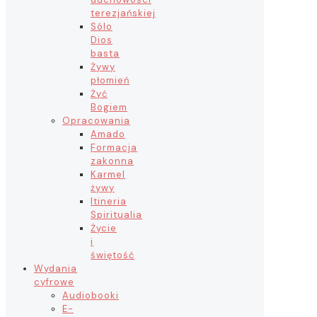
terezjańskiej
Sólo
Dios
basta
Żywy
płomień
Żyć
Bogiem
Opracowania
Amado
Formacja
zakonna
Karmel
żywy
Itineria
Spiritualia
Życie
i
świętość
Wydania
cyfrowe
Audiobooki
E-