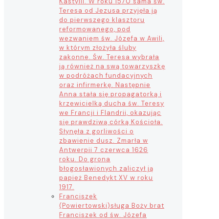
Kastylii. W roku 1570 sama św.
Teresa od Jezusa przyjęła ją
do pierwszego klasztoru
reformowanego, pod
wezwaniem św. Józefa w Awili,
w którym złożyła śluby
zakonne. Św. Teresa wybrała
ją również na swą towarzyszkę
w podróżach fundacyjnych
oraz infirmerkę. Następnie
Anna stała się propagatorką i
krzewicielką ducha św. Teresy
we Francji i Flandrii, okazując
się prawdziwą córką Kościoła.
Słynęła z gorliwości o
zbawienie dusz. Zmarła w
Antwerpii 7 czerwca 1626
roku. Do grona
błogosławionych zaliczył ją
papież Benedykt XV w roku
1917.
Franciszek
(Powiertowski)
sługa Boży brat
Franciszek od św. Józefa