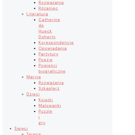
Rozważania
Różaniec
Literatura
Catherine
de
Hueck
Doherty
Korespondencje
Opowiadania
Partytury
Poezje
Powieści
biograficzne
Maryja
Rozważania
Szkaplerz
Dzieci
Książki
Malowanki
Puzzle
i
gry
Święci
Teresa