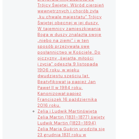
Trójcy Świętej. Wśród cierpień
wewnętrznych i chorób żyła
„ku chwale majestatu” Trójcy
Świętej obecnej w jej duszy.
W tajemnicy zamieszkiwania
Boga w duszy znalazła swoje
„niebo na ziemi” i w ten
sposób przeżywała swe
posłannictwo w Kościele. Do
ojczyzny „światła, miłości
i życia” odeszła 9 listopada
1906 roku, w wieku
dwudziestu sześciu lat.
Beatyfikował ją papież Jan
Paweł II w 1984 roku.
Kanonizował papież
Franciszek 16 października
2016 roku.
Zelia i Ludwik Martin
święta
Zelia Martin (1831–1877) święty
Ludwik Martin (1823–1894)
Zelia Maria Guérin urodziła się
23 grudnia 1831 roku w