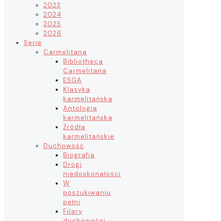
2023
2024
2025
2026
Serie
Carmelitana
Bibliotheca
Carmelitana
ESGA
Klasyka
karmelitańska
Antologia
karmelitańska
Źródła
karmelitańskie
Duchowość
Biografia
Drogi
niedoskonałości
W
poszukiwaniu
pełni
Filary
duchowości