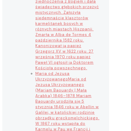
zjednoczenia z Bogiem i dała
świadectwo głębokich przeżyć
mistycznych. Założyła
siedemnaście klasztorów
karmelitanek bosych w
różnych miastach Hiszpanii.
Zmarła w Alba de Tormes 4
października 1582 roku.
Kanonizował ją papież
Grzegorz XV w 1622 roku. 27
września 1970 roku papież
Paweł VI ogłosił ją Doktorem
Kościoła powszechnego.
Maria od Jezusa
Ukrzyżowanego
Maria od
Jezusa Ukrzyżowanego
(Mariam Baouardy | Mała
Arabka) 1846–1878 Mariam
Baouardy urodziła się 5
stycznia 1846 roku w Abellin w
Galilei, w katolickiej rodzinie
obrządku greckomelchickiego.
W 1867 roku wstąpiła do
Karmelu w Pau we Francji i