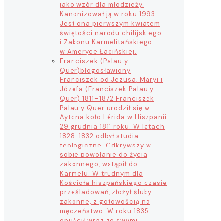
jako wzór dla młodzieży.
Kanonizował ją w roku 1993.
Jest ona pierwszym kwiatem
świętości narodu chilijskiego
i Zakonu Karmelitańskiego
w Ameryce Łacińskiej.
Franciszek (Palau y
Quer)
błogosławiony
Franciszek od Jezusa, Maryi i
Józefa (Franciszek Palau y
Quer) 1811–1872 Franciszek
Palau y Quer urodził się w
Aytona koło Lérida w Hiszpanii
29 grudnia 1811 roku. W latach
1828-1832 odbył studia
teologiczne. Odkrywszy w
sobie powołanie do życia
zakonnego, wstąpił do
Karmelu. W trudnym dla
Kościoła hiszpańskiego czasie
prześladowań, złożył śluby
zakonne, z gotowością na
męczeństwo. W roku 1835
opuścił wraz ze swymi