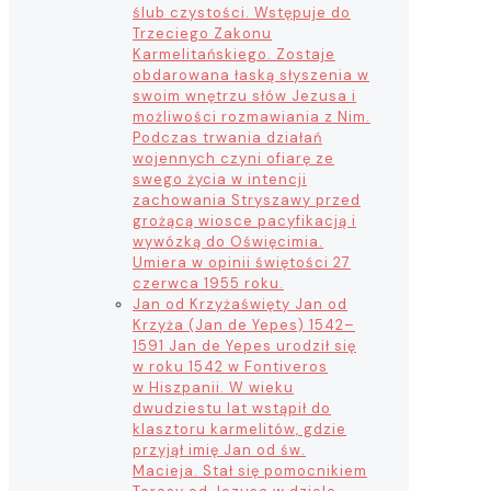
ślub czystości. Wstępuje do
Trzeciego Zakonu
Karmelitańskiego. Zostaje
obdarowana łaską słyszenia w
swoim wnętrzu słów Jezusa i
możliwości rozmawiania z Nim.
Podczas trwania działań
wojennych czyni ofiarę ze
swego życia w intencji
zachowania Stryszawy przed
grożącą wiosce pacyfikacją i
wywózką do Oświęcimia.
Umiera w opinii świętości 27
czerwca 1955 roku.
Jan od Krzyża
święty Jan od
Krzyża (Jan de Yepes) 1542–
1591 Jan de Yepes urodził się
w roku 1542 w Fontiveros
w Hiszpanii. W wieku
dwudziestu lat wstąpił do
klasztoru karmelitów, gdzie
przyjął imię Jan od św.
Macieja. Stał się pomocnikiem