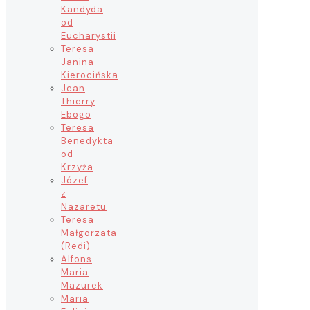
Kandyda
od
Eucharystii
Teresa
Janina
Kierocińska
Jean
Thierry
Ebogo
Teresa
Benedykta
od
Krzyża
Józef
z
Nazaretu
Teresa
Małgorzata
(Redi)
Alfons
Maria
Mazurek
Maria