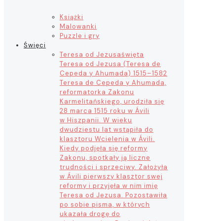
Książki
Malowanki
Puzzle i gry
Święci
Teresa od Jezusa
święta
Teresa od Jezusa (Teresa de
Cepeda y Ahumada) 1515–1582
Teresa de Cepeda y Ahumada,
reformatorka Zakonu
Karmelitańskiego, urodziła się
28 marca 1515 roku w Ávili
w Hiszpanii. W wieku
dwudziestu lat wstąpiła do
klasztoru Wcielenia w Ávili.
Kiedy podjęła się reformy
Zakonu, spotkały ją liczne
trudności i sprzeciwy. Założyła
w Ávili pierwszy klasztor swej
reformy i przyjęła w nim imię
Teresa od Jezusa. Pozostawiła
po sobie pisma, w których
ukazała drogę do