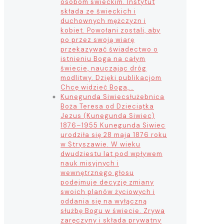
osobom świeckim. Instytut
składa ze świeckich i
duchownych mężczyzn i
kobiet. Powołani zostali, aby
po przez swoją wiarę
przekazywać świadectwo o
istnieniu Boga na całym
świecie, nauczając dróg
modlitwy. Dzięki publikacjom
Chcę widzieć Boga,…
Kunegunda Siwiec
służebnica
Boża Teresa od Dzieciątka
Jezus (Kunegunda Siwiec)
1876–1955 Kunegunda Siwiec
urodziła się 28 maja 1876 roku
w Stryszawie. W wieku
dwudziestu lat pod wpływem
nauk misyjnych i
wewnętrznego głosu
podejmuje decyzję zmiany
swoich planów życiowych i
oddania się na wyłączną
służbę Bogu w świecie. Zrywa
zaręczyny i składa prywatny