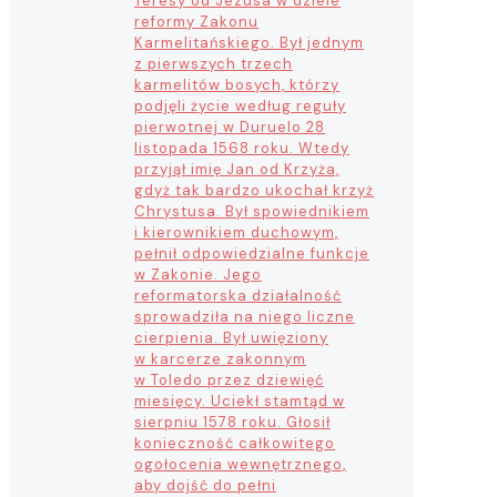
Teresy od Jezusa w dziele
reformy Zakonu
Karmelitańskiego. Był jednym
z pierwszych trzech
karmelitów bosych, którzy
podjęli życie według reguły
pierwotnej w Duruelo 28
listopada 1568 roku. Wtedy
przyjął imię Jan od Krzyża,
gdyż tak bardzo ukochał krzyż
Chrystusa. Był spowiednikiem
i kierownikiem duchowym,
pełnił odpowiedzialne funkcje
w Zakonie. Jego
reformatorska działalność
sprowadziła na niego liczne
cierpienia. Był uwięziony
w karcerze zakonnym
w Toledo przez dziewięć
miesięcy. Uciekł stamtąd w
sierpniu 1578 roku. Głosił
konieczność całkowitego
ogołocenia wewnętrznego,
aby dojść do pełni