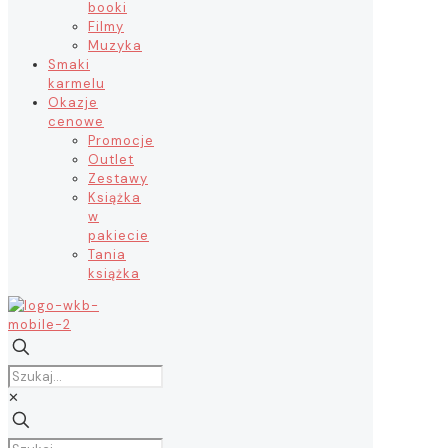
booki
Filmy
Muzyka
Smaki
karmelu
Okazje
cenowe
Promocje
Outlet
Zestawy
Książka
w
pakiecie
Tania
książka
✕