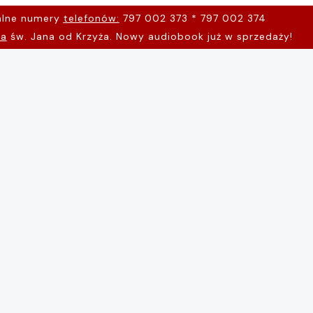
alne numery
telefonów:
797 002 373 * 797 002 374
na
św. Jana od Krzyża. Nowy audiobook już w sprzedaży!