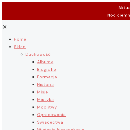
Aktu
Noc ciem
✕
Home
Sklep
Duchowość
Albumy
Biografie
Formacja
Historia
Misje
Mistyka
Modlitwy
Opracowania
Świadectwa
Wydania kieszonkowe