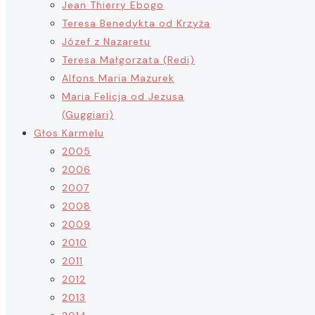
Jean Thierry Ebogo
Teresa Benedykta od Krzyża
Józef z Nazaretu
Teresa Małgorzata (Redi)
Alfons Maria Mazurek
Maria Felicja od Jezusa
(Guggiari)
Głos Karmelu
2005
2006
2007
2008
2009
2010
2011
2012
2013