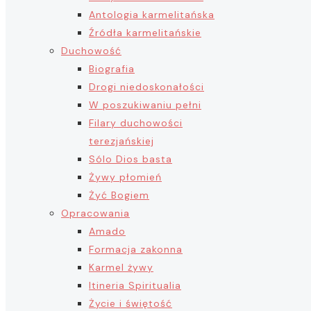
Antologia karmelitańska
Źródła karmelitańskie
Duchowość
Biografia
Drogi niedoskonałości
W poszukiwaniu pełni
Filary duchowości
terezjańskiej
Sólo Dios basta
Żywy płomień
Żyć Bogiem
Opracowania
Amado
Formacja zakonna
Karmel żywy
Itineria Spiritualia
Życie i świętość