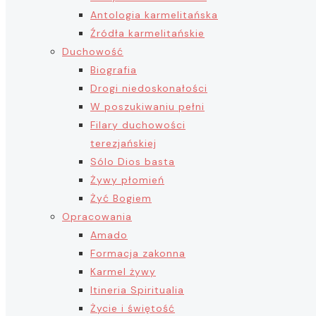
Antologia karmelitańska
Źródła karmelitańskie
Duchowość
Biografia
Drogi niedoskonałości
W poszukiwaniu pełni
Filary duchowości
terezjańskiej
Sólo Dios basta
Żywy płomień
Żyć Bogiem
Opracowania
Amado
Formacja zakonna
Karmel żywy
Itineria Spiritualia
Życie i świętość