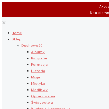
Aktu
Noc ciem
✕
Home
Sklep
Duchowość
Albumy
Biografie
Formacja
Historia
Misje
Mistyka
Modlitwy
Opracowania
Świadectwa
Wydania kieszonkowe