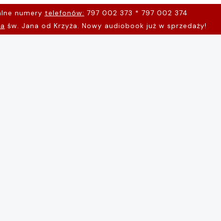
alne numery
telefonów:
797 002 373 * 797 002 374
na
św. Jana od Krzyża. Nowy audiobook już w sprzedaży!