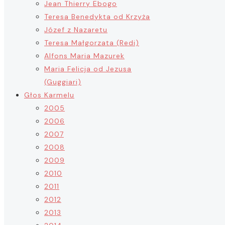
Jean Thierry Ebogo
Teresa Benedykta od Krzyża
Józef z Nazaretu
Teresa Małgorzata (Redi)
Alfons Maria Mazurek
Maria Felicja od Jezusa
(Guggiari)
Głos Karmelu
2005
2006
2007
2008
2009
2010
2011
2012
2013