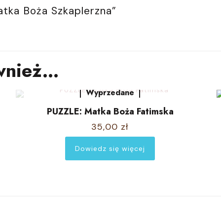
atka Boża Szkaplerzna”
wnież…
Wyprzedane
PUZZLE: Matka Boża Fatimska
35,00
zł
Dowiedz się więcej