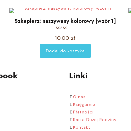
+
Szkaplerz: naszywany kolorowy [wzór 1]
Oceniono
10,00
zł
5.00
na 5
Dodaj do koszyka
book
Linki
O nas
Księgarnie
Płatności
Karta Dużej Rodziny
Kontakt