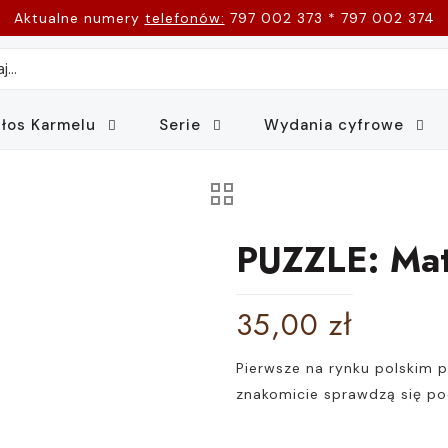
Aktualne numery
telefonów:
797 002 373 * 797 002 374
łos Karmelu
Serie
Wydania cyfrowe
PUZZLE: Mat
35,00
zł
Pierwsze na rynku polskim 
znakomicie sprawdzą się po