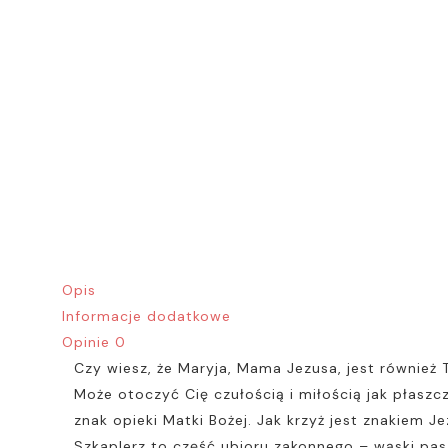
Opis
Informacje dodatkowe
Opinie
0
Czy wiesz, że Maryja, Mama Jezusa, jest również
Może otoczyć Cię czułością i miłością jak płaszc
znak opieki Matki Bożej. Jak krzyż jest znakiem Je
Szkaplerz to część ubioru zakonnego – wąski pas 