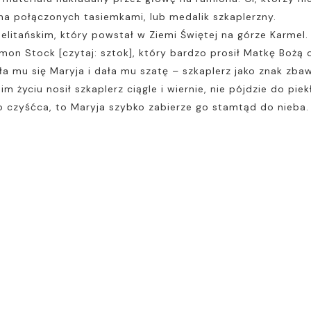
na połączonych tasiemkami, lub medalik szkaplerzny.
elitańskim, który powstał w Ziemi Świętej na górze Karmel.
on Stock [czytaj: sztok], który bardzo prosił Matkę Bożą o
a mu się Maryja i dała mu szatę – szkaplerz jako znak zbawi
życiu nosił szkaplerz ciągle i wiernie, nie pójdzie do piekł
o czyśćca, to Maryja szybko zabierze go stamtąd do nieba.