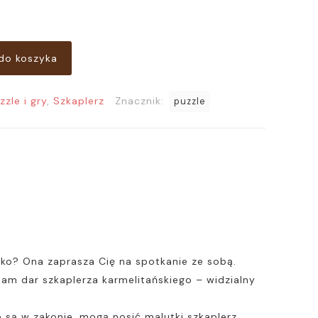
do koszyka
zzle i gry
,
Szkaplerz
Znacznik:
puzzle
cko? Ona zaprasza Cię na spotkanie ze sobą.
nam dar szkaplerza karmelitańskiego – widzialny
 są w zakonie, mogą nosić malutki szkaplerz,