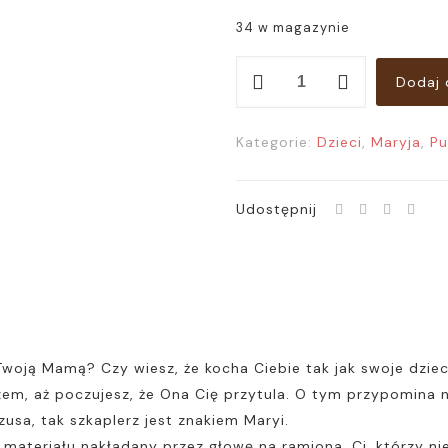
34 w magazynie
ilość
Dodaj 
PUZZLE:
Matka
Kategorie:
Dzieci
,
Maryja
,
Pu
Boża
Szkaplerzna
Udostępnij
 Twoją Mamą? Czy wiesz, że kocha Ciebie tak jak swoje dzie
zem, aż poczujesz, że Ona Cię przytula. O tym przypomina 
zusa, tak szkaplerz jest znakiem Maryi.
materiału nakładany przez głowę na ramiona. Ci, którzy nie