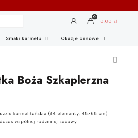
0
0,00 zł
Smaki karmelu
Okazje cenowe
ka Boża Szkaplerzna
puzzle karmelitańskie (84 elementy, 48×68 cm)
dczas wspólnej rodzinnej zabawy.