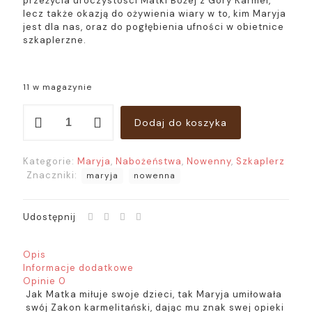
przeżycia uroczystości Matki Bożej z Góry Karmel,
lecz także okazją do ożywienia wiary w to, kim Maryja
jest dla nas, oraz do pogłębienia ufności w obietnice
szkaplerzne.
11 w magazynie
ilość
Dodaj do koszyka
Zaufaj
Maryi.
Nowenna
Kategorie:
Maryja
,
Nabożeństwa
,
Nowenny
,
Szkaplerz
Znaczniki:
maryja
nowenna
Udostępnij
Opis
Informacje dodatkowe
Opinie
0
Jak Matka miłuje swoje dzieci, tak Maryja umiłowała
swój Zakon karmelitański, dając mu znak swej opieki