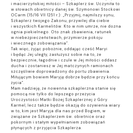
i macierzyńskiej miłości ­– Szkaplerz św. Uczyniła to
w słowach obietnicy danej św. Szymonowi Stockowi
OCarm (15/16 VII 1251 r.): „Przyjmij, najmilszy synu,
Szkaplerz twojego Zakonu, przywilej dla ciebie
i wszystkich Karmelitów. Kto w nim umrze, nie dozna
ognia piekielnego. Oto znak zbawienia, ratunek
w niebezpieczeństwach, przymierze pokoju
i wiecznego zobowiązania”.
Tak więc, żyjąc pobożnie, oddając cześć Maryi
i będąc Jej uległy, zasłużysz sobie na to, że
bezpiecznie, łagodnie i czule w Jej miłości oddasz
ducha i zostaniesz w Jej matczynych ramionach
szczęśliwie doprowadzony do portu zbawienia.
Miłującym bowiem Maryję dobrze będzie przy końcu
życia”.
Mam nadzieję, że nowenna szkaplerzna stanie się
pomocą nie tylko do lepszego przeżycia
Uroczystości Matki Bożej Szkaplerznej z Góry
Karmel, lecz także będzie okazją do ożywienia wiary
w to, kim jest Maryja dla nas przed Bogiem, w
związane ze Szkaplerzem św. obietnice oraz
pokornym i stałym wypełnianiem zobowiązań
płynących z przyjęcia Szkaplerza.