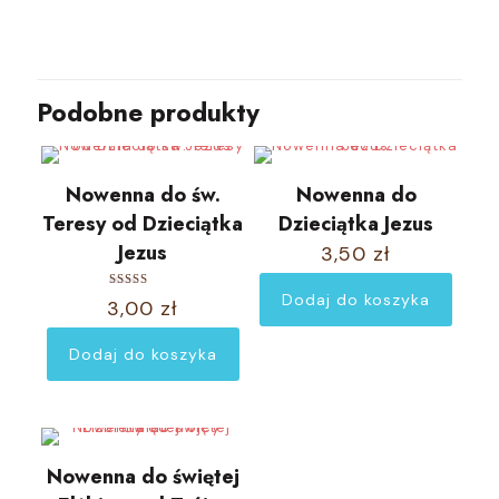
Podobne produkty
Nowenna do św.
Nowenna do
Teresy od Dzieciątka
Dzieciątka Jezus
Jezus
3,50
zł
Dodaj do koszyka
Oceniono
3,00
zł
5.00
na 5
Dodaj do koszyka
Nowenna do świętej