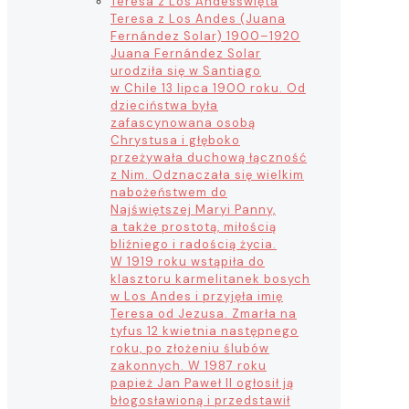
Teresa z Los Andes
święta
Teresa z Los Andes (Juana
Fernández Solar) 1900–1920
Juana Fernández Solar
urodziła się w Santiago
w Chile 13 lipca 1900 roku. Od
dzieciństwa była
zafascynowana osobą
Chrystusa i głęboko
przeżywała duchową łączność
z Nim. Odznaczała się wielkim
nabożeństwem do
Najświętszej Maryi Panny,
a także prostotą, miłością
bliźniego i radością życia.
W 1919 roku wstąpiła do
klasztoru karmelitanek bosych
w Los Andes i przyjęła imię
Teresa od Jezusa. Zmarła na
tyfus 12 kwietnia następnego
roku, po złożeniu ślubów
zakonnych. W 1987 roku
papież Jan Paweł II ogłosił ją
błogosławioną i przedstawił