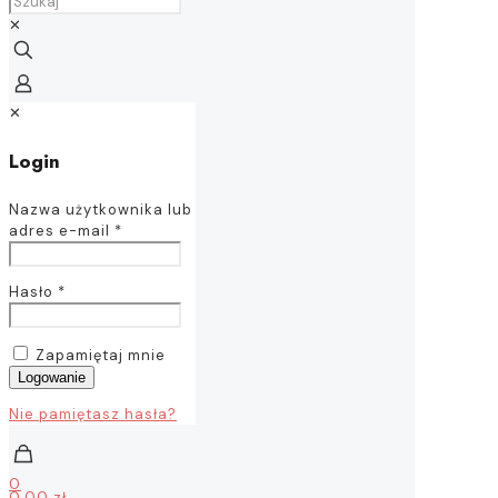
✕
✕
Login
Nazwa użytkownika lub
adres e-mail
*
Hasło
*
Zapamiętaj mnie
Logowanie
Nie pamiętasz hasła?
0
0,00 zł