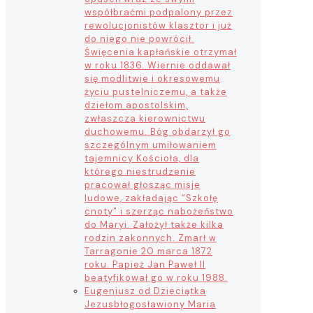
współbraćmi podpalony przez
rewolucjonistów klasztor i już
do niego nie powrócił.
Święcenia kapłańskie otrzymał
w roku 1836. Wiernie oddawał
się modlitwie i okresowemu
życiu pustelniczemu, a także
dziełom apostolskim,
zwłaszcza kierownictwu
duchowemu. Bóg obdarzył go
szczególnym umiłowaniem
tajemnicy Kościoła, dla
którego niestrudzenie
pracował głosząc misje
ludowe, zakładając “Szkołę
cnoty” i szerząc nabożeństwo
do Maryi. Założył także kilka
rodzin zakonnych. Zmarł w
Tarragonie 20 marca 1872
roku. Papież Jan Paweł II
beatyfikował go w roku 1988.
Eugeniusz od Dzieciątka
Jezus
błogosławiony Maria