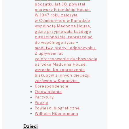
początku lat 30. powstał
pierwszy Friendship House.
W 1947 roku założyła
w Combermere w Kanadzie
wspólnotę Madonna House,
gdzie przyjmowała każdego
z gościnnością, zapraszając
do wspólnego życia –
modlitwy, pracy i odpoczynku.
Z upływem lat
zainteresowanie duchowością
ośrodka Madonna House
wzrosło. Na zaproszenie
biskupów z innych diecezji,
zarówno w Kanadzie…
Korespondencje
Opowiadania
Partytury
Poezje
Powieści biograficzne
Wilhelm Hüenermann
Dzieci