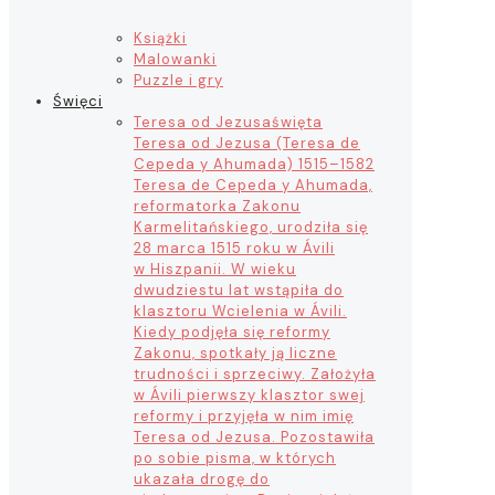
Książki
Malowanki
Puzzle i gry
Święci
Teresa od Jezusa
święta
Teresa od Jezusa (Teresa de
Cepeda y Ahumada) 1515–1582
Teresa de Cepeda y Ahumada,
reformatorka Zakonu
Karmelitańskiego, urodziła się
28 marca 1515 roku w Ávili
w Hiszpanii. W wieku
dwudziestu lat wstąpiła do
klasztoru Wcielenia w Ávili.
Kiedy podjęła się reformy
Zakonu, spotkały ją liczne
trudności i sprzeciwy. Założyła
w Ávili pierwszy klasztor swej
reformy i przyjęła w nim imię
Teresa od Jezusa. Pozostawiła
po sobie pisma, w których
ukazała drogę do