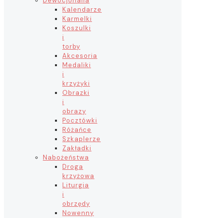
Dewocjonalia
Kalendarze
Karmelki
Koszulki
i
torby
Akcesoria
Medaliki
i
krzyżyki
Obrazki
i
obrazy
Pocztówki
Różańce
Szkaplerze
Zakładki
Nabożeństwa
Droga
krzyżowa
Liturgia
i
obrzędy
Nowenny