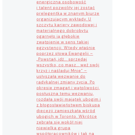
energiczna osobowość
i talent pozwoliły jej zostać
prelegentką w znanym biurze
organizującym wykłady. U
szczytu kariery zawodowej i
materialnego dobrobytu
ogarnęło ją głębokie
zwątpienie w sens takiej
egzystencji. Wtedy właśnie
poprzez słowa Ewangelii –
„Powstań, idź… sprzedaj
wszystko, co masz… weź swój
krzyż i naśladuj Mnie” –
usłyszała wezwanie do
radykalnej zmiany życia. Po
okresie zmagań i wątpliwości,
posłuszna temu wezwaniu,
rozdała swój majątek ubogim i
z błogosławieństwem biskupa
diecezji zamieszkała wśród
ubogich w Toronto. Wkrótce
zebrała się wokół niej
niewielka grupa
współpracowników i tak na