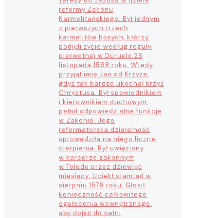
Teresy od Jezusa w dziele
reformy Zakonu
Karmelitańskiego. Był jednym
z pierwszych trzech
karmelitów bosych, którzy
podjęli życie według reguły
pierwotnej w Duruelo 28
listopada 1568 roku. Wtedy
przyjął imię Jan od Krzyża,
gdyż tak bardzo ukochał krzyż
Chrystusa. Był spowiednikiem
i kierownikiem duchowym,
pełnił odpowiedzialne funkcje
w Zakonie. Jego
reformatorska działalność
sprowadziła na niego liczne
cierpienia. Był uwięziony
w karcerze zakonnym
w Toledo przez dziewięć
miesięcy. Uciekł stamtąd w
sierpniu 1578 roku. Głosił
konieczność całkowitego
ogołocenia wewnętrznego,
aby dojść do pełni