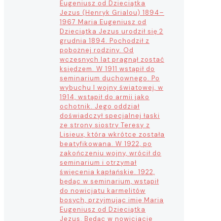
Eugeniusz od Dzieciątka
Jezus (Henryk Grialou) 1894–
1967 Maria Eugeniusz od
Dzieciątka Jezus urodził się 2
grudnia 1894. Pochodził z
pobożnej rodziny. Od
wczesnych lat pragnął zostać
księdzem. W 1911 wstąpił do
seminarium duchownego. Po
wybuchu I wojny światowej, w
1914, wstąpił do armii jako
ochotnik. Jego oddział
doświadczył specjalnej łaski
ze strony siostry Teresy z
Lisieux, która wkrótce została
beatyfikowana. W 1922, po
zakończeniu wojny, wrócił do
seminarium i otrzymał
święcenia kapłańskie. 1922,
będąc w seminarium, wstąpił
do nowicjatu karmelitów
bosych, przyjmując imię Maria
Eugeniusz od Dzieciątka
Jezus. Będąc w nowicjacie