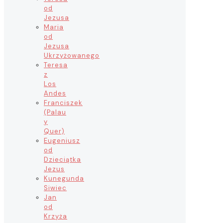
od
Jezusa
Maria
od
Jezusa
Ukrzyżowanego
Teresa
z
Los
Andes
Franciszek
(Palau
y
Quer)
Eugeniusz
od
Dzieciątka
Jezus
Kunegunda
Siwiec
Jan
od
Krzyża