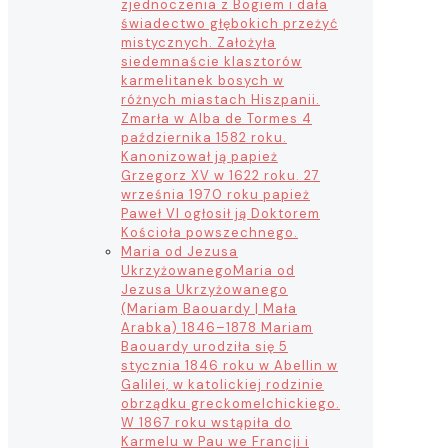
zjednoczenia z Bogiem i dała
świadectwo głębokich przeżyć
mistycznych. Założyła
siedemnaście klasztorów
karmelitanek bosych w
różnych miastach Hiszpanii.
Zmarła w Alba de Tormes 4
października 1582 roku.
Kanonizował ją papież
Grzegorz XV w 1622 roku. 27
września 1970 roku papież
Paweł VI ogłosił ją Doktorem
Kościoła powszechnego.
Maria od Jezusa
Ukrzyżowanego
Maria od
Jezusa Ukrzyżowanego
(Mariam Baouardy | Mała
Arabka) 1846–1878 Mariam
Baouardy urodziła się 5
stycznia 1846 roku w Abellin w
Galilei, w katolickiej rodzinie
obrządku greckomelchickiego.
W 1867 roku wstąpiła do
Karmelu w Pau we Francji i