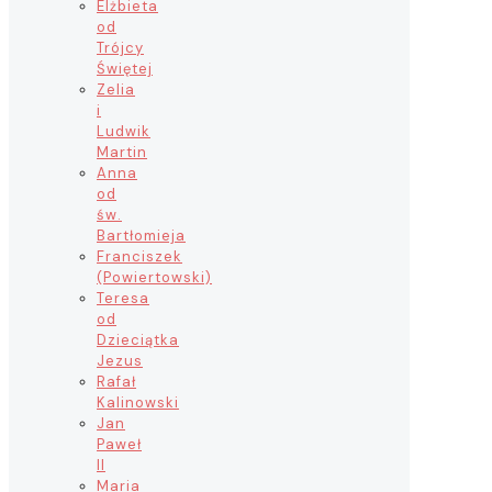
Elżbieta
od
Trójcy
Świętej
Zelia
i
Ludwik
Martin
Anna
od
św.
Bartłomieja
Franciszek
(Powiertowski)
Teresa
od
Dzieciątka
Jezus
Rafał
Kalinowski
Jan
Paweł
II
Maria