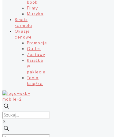
booki
Filmy
Muzyka
Smaki
karmelu
Okazje
cenowe
Promocje
Outlet
Zestawy
Książka
w
pakiecie
Tania
książka
✕