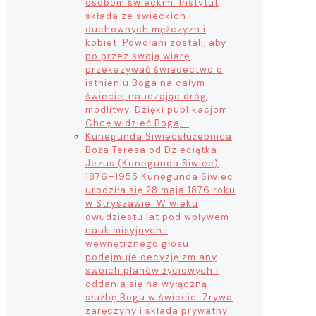
osobom świeckim. Instytut
składa ze świeckich i
duchownych mężczyzn i
kobiet. Powołani zostali, aby
po przez swoją wiarę
przekazywać świadectwo o
istnieniu Boga na całym
świecie, nauczając dróg
modlitwy. Dzięki publikacjom
Chcę widzieć Boga,…
Kunegunda Siwiec
służebnica
Boża Teresa od Dzieciątka
Jezus (Kunegunda Siwiec)
1876–1955 Kunegunda Siwiec
urodziła się 28 maja 1876 roku
w Stryszawie. W wieku
dwudziestu lat pod wpływem
nauk misyjnych i
wewnętrznego głosu
podejmuje decyzję zmiany
swoich planów życiowych i
oddania się na wyłączną
służbę Bogu w świecie. Zrywa
zaręczyny i składa prywatny