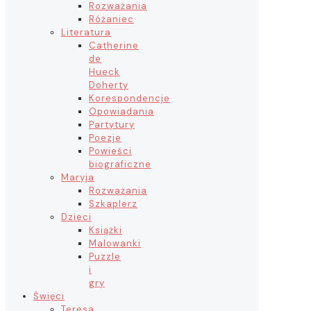
Rozważania
Różaniec
Literatura
Catherine
de
Hueck
Doherty
Korespondencje
Opowiadania
Partytury
Poezje
Powieści
biograficzne
Maryja
Rozważania
Szkaplerz
Dzieci
Książki
Malowanki
Puzzle
i
gry
Święci
Teresa