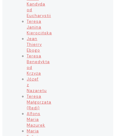
Kandyda
od
Eucharystii
Teresa
Janina
Kierocińska
Jean
Thierry
Ebogo
Teresa
Benedykta
od
Krzyża
Józef
z
Nazaretu
Teresa
Małgorzata
(Redi)
Alfons
Maria
Mazurek
Maria