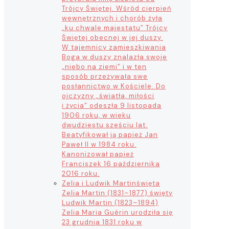
Trójcy Świętej. Wśród cierpień
wewnętrznych i chorób żyła
„ku chwale majestatu” Trójcy
Świętej obecnej w jej duszy.
W tajemnicy zamieszkiwania
Boga w duszy znalazła swoje
„niebo na ziemi” i w ten
sposób przeżywała swe
posłannictwo w Kościele. Do
ojczyzny „światła, miłości
i życia” odeszła 9 listopada
1906 roku, w wieku
dwudziestu sześciu lat.
Beatyfikował ją papież Jan
Paweł II w 1984 roku.
Kanonizował papież
Franciszek 16 października
2016 roku.
Zelia i Ludwik Martin
święta
Zelia Martin (1831–1877) święty
Ludwik Martin (1823–1894)
Zelia Maria Guérin urodziła się
23 grudnia 1831 roku w