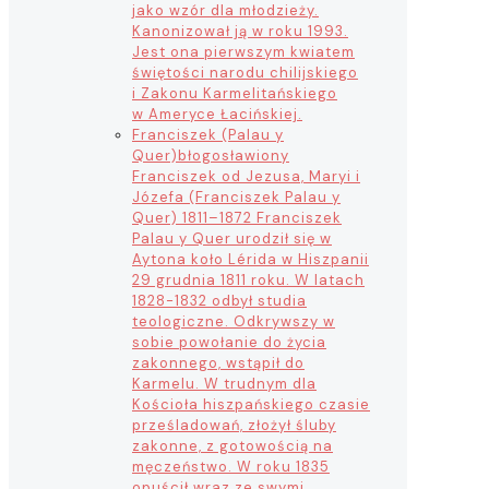
jako wzór dla młodzieży.
Kanonizował ją w roku 1993.
Jest ona pierwszym kwiatem
świętości narodu chilijskiego
i Zakonu Karmelitańskiego
w Ameryce Łacińskiej.
Franciszek (Palau y
Quer)
błogosławiony
Franciszek od Jezusa, Maryi i
Józefa (Franciszek Palau y
Quer) 1811–1872 Franciszek
Palau y Quer urodził się w
Aytona koło Lérida w Hiszpanii
29 grudnia 1811 roku. W latach
1828-1832 odbył studia
teologiczne. Odkrywszy w
sobie powołanie do życia
zakonnego, wstąpił do
Karmelu. W trudnym dla
Kościoła hiszpańskiego czasie
prześladowań, złożył śluby
zakonne, z gotowością na
męczeństwo. W roku 1835
opuścił wraz ze swymi