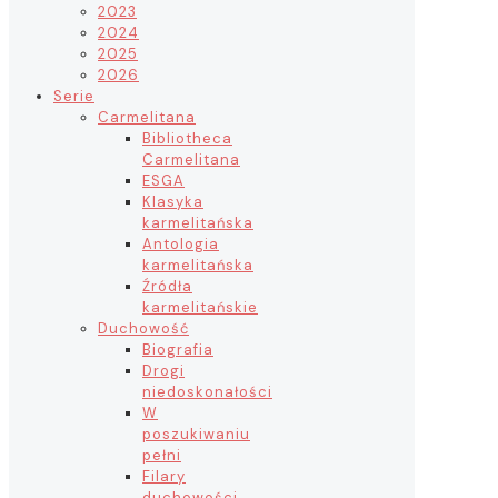
2023
2024
2025
2026
Serie
Carmelitana
Bibliotheca
Carmelitana
ESGA
Klasyka
karmelitańska
Antologia
karmelitańska
Źródła
karmelitańskie
Duchowość
Biografia
Drogi
niedoskonałości
W
poszukiwaniu
pełni
Filary
duchowości