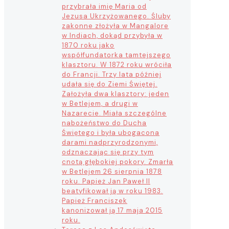
przybrała imię Maria od
Jezusa Ukrzyżowanego. Śluby
zakonne złożyła w Mangalore
w Indiach, dokąd przybyła w
1870 roku jako
współfundatorka tamtejszego
klasztoru. W 1872 roku wróciła
do Francji. Trzy lata później
udała się do Ziemi Świętej.
Założyła dwa klasztory: jeden
w Betlejem, a drugi w
Nazarecie. Miała szczególne
nabożeństwo do Ducha
Świętego i była ubogacona
darami nadprzyrodzonymi,
odznaczając się przy tym
cnotą głębokiej pokory. Zmarła
w Betlejem 26 sierpnia 1878
roku. Papież Jan Paweł II
beatyfikował ją w roku 1983.
Papież Franciszek
kanonizował ją 17 maja 2015
roku.