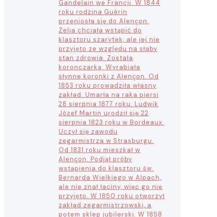
Gandelain we Francji. W 1844
roku rodzina Guérin
przeniosła się do Alençon.
Zelia chciała wstąpić do
klasztoru szarytek, ale jej nie
przyjęto ze względu na słaby
stan zdrowia. Została
koronczarką. Wyrabiała
słynne koronki z Alençon. Od
1853 roku prowadziła własny
zakład. Umarła na raka piersi
28 sierpnia 1877 roku. Ludwik
Józef Martin urodził się 22
sierpnia 1823 roku w Bordeaux.
Uczył się zawodu
zegarmistrza w Strasburgu.
Od 1831 roku mieszkał w
Alençon. Podjął próby
wstąpienia do klasztoru św.
Bernarda Wielkiego w Alpach,
ale nie znał łaciny, więc go nie
przyjęto. W 1850 roku otworzył
zakład zegarmistrzowski, a
potem sklep jubilerski. W 1858