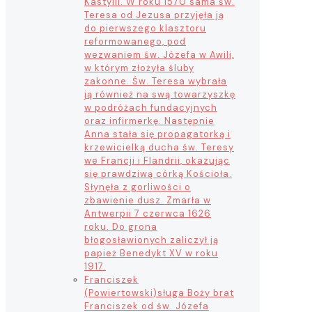
Kastylii. W roku 1570 sama św.
Teresa od Jezusa przyjęła ją
do pierwszego klasztoru
reformowanego, pod
wezwaniem św. Józefa w Awili,
w którym złożyła śluby
zakonne. Św. Teresa wybrała
ją również na swą towarzyszkę
w podróżach fundacyjnych
oraz infirmerkę. Następnie
Anna stała się propagatorką i
krzewicielką ducha św. Teresy
we Francji i Flandrii, okazując
się prawdziwą córką Kościoła.
Słynęła z gorliwości o
zbawienie dusz. Zmarła w
Antwerpii 7 czerwca 1626
roku. Do grona
błogosławionych zaliczył ją
papież Benedykt XV w roku
1917.
Franciszek
(Powiertowski)
sługa Boży brat
Franciszek od św. Józefa