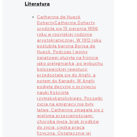
Literatura
Catherine de Hueck
Doherty
Catherine Doherty
urodziła się 15 sierpnia 1896
roku w rosyjskiej rodzinie
arystokratycznej. W 1912 roku
poślubiła barona Borisa de
Hueck. Podczas I wojny
światowej służyła na froncie
jako pielęgniarka; po wybuchu
bolszewickiej rewolucji
przedostała się do Anglii, a
potem do Kanady. W Anglii
podjęła decyzję o przyjęciu
nauki Kościoła
rzymskokatolickiego. Początki
życia na emigracji nie były
łatwe, Catherine zmagała się z
wieloma przeciwnościami:
choroba męża, brak środków
do życia, ciężka praca
fizyczna. Ostatecznie jej