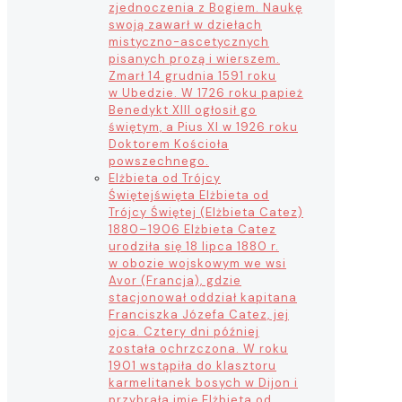
zjednoczenia z Bogiem. Naukę
swoją zawarł w dziełach
mistyczno-ascetycznych
pisanych prozą i wierszem.
Zmarł 14 grudnia 1591 roku
w Ubedzie. W 1726 roku papież
Benedykt XIII ogłosił go
świętym, a Pius XI w 1926 roku
Doktorem Kościoła
powszechnego.
Elżbieta od Trójcy
Świętej
święta Elżbieta od
Trójcy Świętej (Elżbieta Catez)
1880–1906 Elżbieta Catez
urodziła się 18 lipca 1880 r.
w obozie wojskowym we wsi
Avor (Francja), gdzie
stacjonował oddział kapitana
Franciszka Józefa Catez, jej
ojca. Cztery dni później
została ochrzczona. W roku
1901 wstąpiła do klasztoru
karmelitanek bosych w Dijon i
przybrała imię Elżbieta od