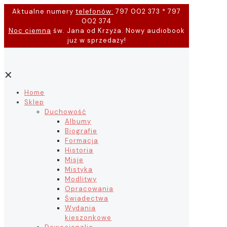
Aktualne numery
telefonów:
797 002 373 * 797
002 374
Noc ciemna
św. Jana od Krzyża. Nowy audiobook
już w sprzedaży!
✕
Home
Sklep
Duchowość
Albumy
Biografie
Formacja
Historia
Misje
Mistyka
Modlitwy
Opracowania
Świadectwa
Wydania
kieszonkowe