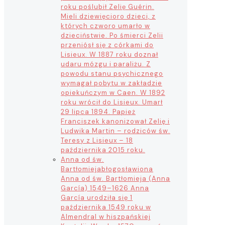
roku poślubił Zelię Guérin.
Mieli dziewięcioro dzieci, z
których czworo umarło w
dzieciństwie. Po śmierci Zelii
przeniósł się z córkami do
Lisieux. W 1887 roku doznał
udaru mózgu i paraliżu. Z
powodu stanu psychicznego
wymagał pobytu w zakładzie
opiekuńczym w Caen. W 1892
roku wrócił do Lisieux. Umarł
29 lipca 1894. Papież
Franciszek kanonizował Zelię i
Ludwika Martin – rodziców św.
Teresy z Lisieux – 18
października 2015 roku.
Anna od św.
Bartłomieja
błogosławiona
Anna od św. Bartłomieja (Anna
García) 1549–1626 Anna
García urodziła się 1
października 1549 roku w
Almendral w hiszpańskiej