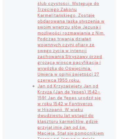
ślub czystości. Wstępuje do
Trzeciego Zakonu
Karmelitańskiego. Zostaje
obdarowana łaską słyszenia w
swoim wnętrzu słów Jezusa i
możliwości rozmawiania z Nim.
Podczas trwania działań
wojennych czyni ofiarę ze
swego życia w intencji
zachowania Stryszawy przed
grożącą wiosce pacyfikacją i
wywózką do Oświęcimia.
Umiera w opinii świętości 27
czerwca 1955 roku.
Jan od Krzyża
święty Jan od
Krzyża (Jan de Yepes) 1542–
1591 Jan de Yepes urodził się
w roku 1542 w Fontiveros
w Hiszpanii. W wieku
dwudziestu lat wstąpił do
klasztoru karmelitów, gdzie
przyjął imię Jan od św.
Macieja. Stał się pomocnikiem