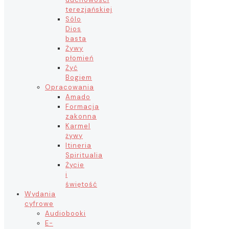
terezjańskiej
Sólo
Dios
basta
Żywy
płomień
Żyć
Bogiem
Opracowania
Amado
Formacja
zakonna
Karmel
żywy
Itineria
Spiritualia
Życie
i
świętość
Wydania
cyfrowe
Audiobooki
E-