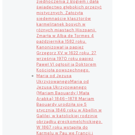
zjednoczenia z Bogiem i dała
świadectwo głębokich przeżyć
mistycznych. Założyła
siedemnaście klasztorów
karmelitanek bosych w
różnych miastach Hiszpanii.
Zmarła w Alba de Tormes 4
października 1582 roku.
Kanonizował ją papież
Grzegorz XV w 1622 roku. 27
września 1970 roku papież
Paweł VI ogłosił ją Doktorem
Kościoła powszechnego.
Maria od Jezusa
Ukrzyżowanego
Maria od
Jezusa Ukrzyżowanego
(Mariam Baouardy | Mała
Arabka) 1846–1878 Mariam
Baouardy urodziła się 5
stycznia 1846 roku w Abellin w
Galilei, w katolickiej rodzinie
obrządku greckomelchickiego.
W 1867 roku wstąpiła do
Karmelu w Pau we Francji i