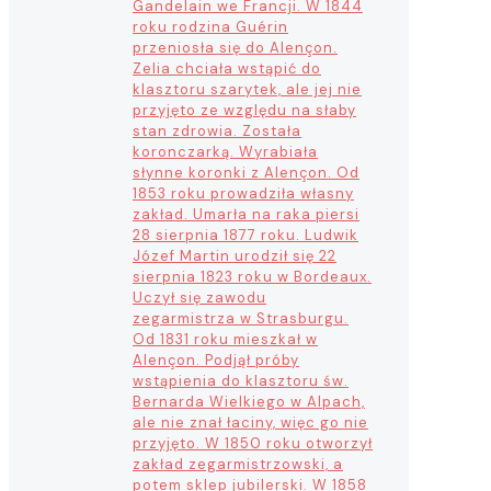
Gandelain we Francji. W 1844
roku rodzina Guérin
przeniosła się do Alençon.
Zelia chciała wstąpić do
klasztoru szarytek, ale jej nie
przyjęto ze względu na słaby
stan zdrowia. Została
koronczarką. Wyrabiała
słynne koronki z Alençon. Od
1853 roku prowadziła własny
zakład. Umarła na raka piersi
28 sierpnia 1877 roku. Ludwik
Józef Martin urodził się 22
sierpnia 1823 roku w Bordeaux.
Uczył się zawodu
zegarmistrza w Strasburgu.
Od 1831 roku mieszkał w
Alençon. Podjął próby
wstąpienia do klasztoru św.
Bernarda Wielkiego w Alpach,
ale nie znał łaciny, więc go nie
przyjęto. W 1850 roku otworzył
zakład zegarmistrzowski, a
potem sklep jubilerski. W 1858