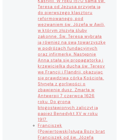
Kastylii. W roku 1570 sama św.
Teresa od Jezusa przyjęła ją
do pierwszego klasztoru
reformowanego, pod
wezwaniem św. Józefa w Awili,
w którym złożyła śluby
zakonne. Św. Teresa wybrała
ją również na swą towarzyszkę
w podróżach fundacyjnych
oraz infirmerkę. Następnie
Anna stała się propagatorką i
krzewicielką ducha św. Teresy
we Francji i Flandrii, okazując
się prawdziwą córką Kościoła.
Słynęła z gorliwości o
zbawienie dusz. Zmarła w
Antwerpii 7 czerwca 1626
roku. Do grona
błogosławionych zaliczył ją
papież Benedykt XV w roku
1917.
Franciszek
(Powiertowski)
sługa Boży brat
Franciszek od św. Józefa