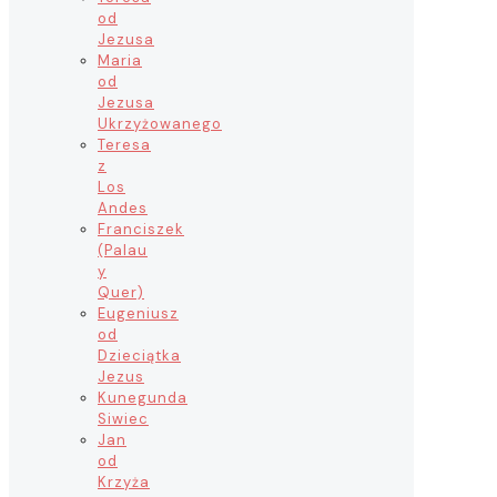
od
Jezusa
Maria
od
Jezusa
Ukrzyżowanego
Teresa
z
Los
Andes
Franciszek
(Palau
y
Quer)
Eugeniusz
od
Dzieciątka
Jezus
Kunegunda
Siwiec
Jan
od
Krzyża