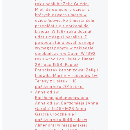
roku poślubił Zelię Guérin.
Mieli dziewięcioro dzieci, z
których czworo umarło w
dzieciństwie. Po śmierci Zelii
przeniósł się z córkami do
Lisieux. W 1887 roku doznał
udaru mózgu i paraliżu. Z
powodu stanu psychicznego
wymagał pobytu w zakładzie
opiekuńczym w Caen. W 1892
roku wrócił do Lisieux. Umarł
29 lipca 1894. Papież
Franciszek kanonizował Zelię i
Ludwika Martin – rodziców św.
Teresy z Lisieux – 18
października 2015 roku.
Anna od św.
Bartłomieja
błogosławiona
Anna od św. Bartłomieja (Anna
García) 1549–1626 Anna
García urodziła się 1
października 1549 roku w
Almendral w hiszpańskiej