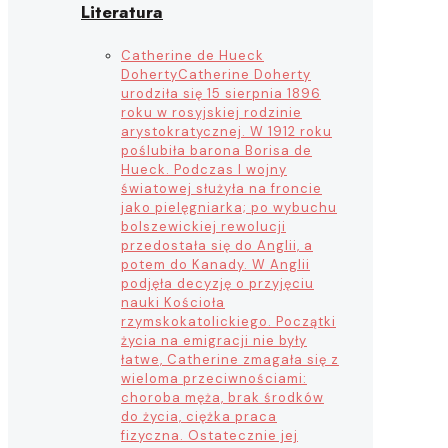
Literatura
Catherine de Hueck
Doherty
Catherine Doherty
urodziła się 15 sierpnia 1896
roku w rosyjskiej rodzinie
arystokratycznej. W 1912 roku
poślubiła barona Borisa de
Hueck. Podczas I wojny
światowej służyła na froncie
jako pielęgniarka; po wybuchu
bolszewickiej rewolucji
przedostała się do Anglii, a
potem do Kanady. W Anglii
podjęła decyzję o przyjęciu
nauki Kościoła
rzymskokatolickiego. Początki
życia na emigracji nie były
łatwe, Catherine zmagała się z
wieloma przeciwnościami:
choroba męża, brak środków
do życia, ciężka praca
fizyczna. Ostatecznie jej