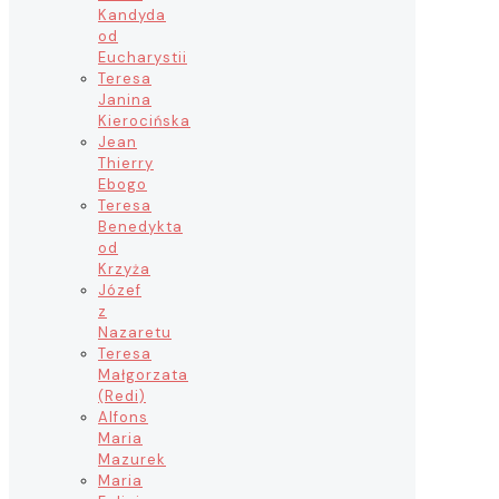
Kandyda
od
Eucharystii
Teresa
Janina
Kierocińska
Jean
Thierry
Ebogo
Teresa
Benedykta
od
Krzyża
Józef
z
Nazaretu
Teresa
Małgorzata
(Redi)
Alfons
Maria
Mazurek
Maria