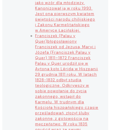
jako wzór dla młodzieży.
Kanonizował ją w roku 1993.
Jest ona pierwszym kwiatem
świętości narodu chilijskiego
i Zakonu Karmelitańskiego
w Ameryce Łacińskiej.
Franciszek (Palau y
Quer)
błogosławiony
Franciszek od Jezusa, Maryi i
Józefa (Franciszek Palau y
Quer) 1811–1872 Franciszek
Palau y Quer urodził się w
Aytona koło Lérida w Hiszpanii
29 grudnia 1811 roku. W latach
1828-1832 odbył studia
teologiczne. Odkrywszy w
sobie powołanie do życia
zakonnego, wstąpił do
Karmelu. W trudnym dla
Kościoła hiszpańskiego czasie
prześladowań, złożył śluby
zakonne, z gotowością na
męczeństwo. W roku 1835
opuścił wraz ze swymi