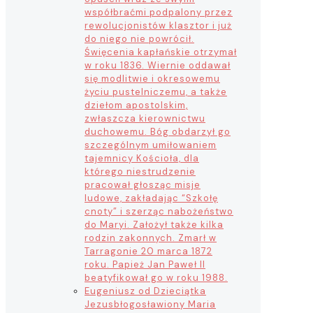
współbraćmi podpalony przez
rewolucjonistów klasztor i już
do niego nie powrócił.
Święcenia kapłańskie otrzymał
w roku 1836. Wiernie oddawał
się modlitwie i okresowemu
życiu pustelniczemu, a także
dziełom apostolskim,
zwłaszcza kierownictwu
duchowemu. Bóg obdarzył go
szczególnym umiłowaniem
tajemnicy Kościoła, dla
którego niestrudzenie
pracował głosząc misje
ludowe, zakładając “Szkołę
cnoty” i szerząc nabożeństwo
do Maryi. Założył także kilka
rodzin zakonnych. Zmarł w
Tarragonie 20 marca 1872
roku. Papież Jan Paweł II
beatyfikował go w roku 1988.
Eugeniusz od Dzieciątka
Jezus
błogosławiony Maria