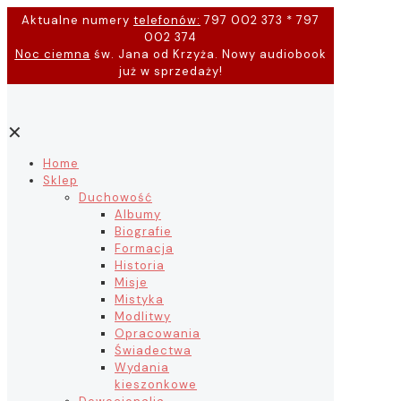
Aktualne numery
telefonów:
797 002 373 * 797
002 374
Noc ciemna
św. Jana od Krzyża. Nowy audiobook
już w sprzedaży!
✕
Home
Sklep
Duchowość
Albumy
Biografie
Formacja
Historia
Misje
Mistyka
Modlitwy
Opracowania
Świadectwa
Wydania
kieszonkowe