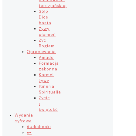
terezjańskiej
Sólo
Dios
basta
Żywy
płomień
Żyć
Bogiem
Opracowania
Amado
Formacja
zakonna
Karmel
żywy
Itineria
Spiritualia
Życie
i
świętość
Wydania
cyfrowe
Audiobooki
E-