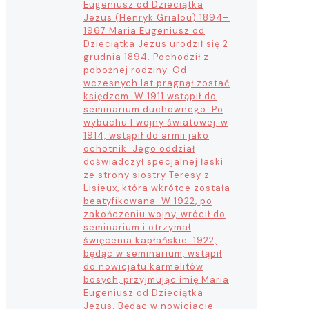
Eugeniusz od Dzieciątka
Jezus (Henryk Grialou) 1894–
1967 Maria Eugeniusz od
Dzieciątka Jezus urodził się 2
grudnia 1894. Pochodził z
pobożnej rodziny. Od
wczesnych lat pragnął zostać
księdzem. W 1911 wstąpił do
seminarium duchownego. Po
wybuchu I wojny światowej, w
1914, wstąpił do armii jako
ochotnik. Jego oddział
doświadczył specjalnej łaski
ze strony siostry Teresy z
Lisieux, która wkrótce została
beatyfikowana. W 1922, po
zakończeniu wojny, wrócił do
seminarium i otrzymał
święcenia kapłańskie. 1922,
będąc w seminarium, wstąpił
do nowicjatu karmelitów
bosych, przyjmując imię Maria
Eugeniusz od Dzieciątka
Jezus. Będąc w nowicjacie