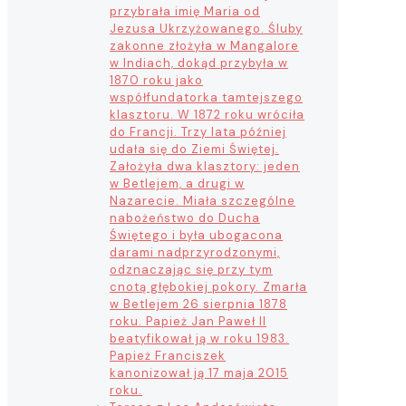
przybrała imię Maria od
Jezusa Ukrzyżowanego. Śluby
zakonne złożyła w Mangalore
w Indiach, dokąd przybyła w
1870 roku jako
współfundatorka tamtejszego
klasztoru. W 1872 roku wróciła
do Francji. Trzy lata później
udała się do Ziemi Świętej.
Założyła dwa klasztory: jeden
w Betlejem, a drugi w
Nazarecie. Miała szczególne
nabożeństwo do Ducha
Świętego i była ubogacona
darami nadprzyrodzonymi,
odznaczając się przy tym
cnotą głębokiej pokory. Zmarła
w Betlejem 26 sierpnia 1878
roku. Papież Jan Paweł II
beatyfikował ją w roku 1983.
Papież Franciszek
kanonizował ją 17 maja 2015
roku.