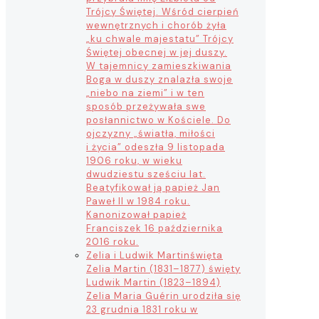
Trójcy Świętej. Wśród cierpień
wewnętrznych i chorób żyła
„ku chwale majestatu” Trójcy
Świętej obecnej w jej duszy.
W tajemnicy zamieszkiwania
Boga w duszy znalazła swoje
„niebo na ziemi” i w ten
sposób przeżywała swe
posłannictwo w Kościele. Do
ojczyzny „światła, miłości
i życia” odeszła 9 listopada
1906 roku, w wieku
dwudziestu sześciu lat.
Beatyfikował ją papież Jan
Paweł II w 1984 roku.
Kanonizował papież
Franciszek 16 października
2016 roku.
Zelia i Ludwik Martin
święta
Zelia Martin (1831–1877) święty
Ludwik Martin (1823–1894)
Zelia Maria Guérin urodziła się
23 grudnia 1831 roku w