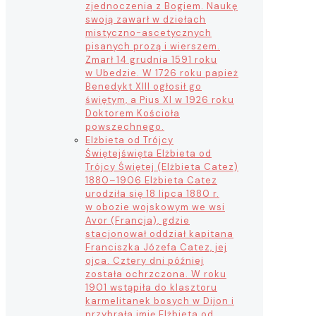
zjednoczenia z Bogiem. Naukę
swoją zawarł w dziełach
mistyczno-ascetycznych
pisanych prozą i wierszem.
Zmarł 14 grudnia 1591 roku
w Ubedzie. W 1726 roku papież
Benedykt XIII ogłosił go
świętym, a Pius XI w 1926 roku
Doktorem Kościoła
powszechnego.
Elżbieta od Trójcy
Świętej
święta Elżbieta od
Trójcy Świętej (Elżbieta Catez)
1880–1906 Elżbieta Catez
urodziła się 18 lipca 1880 r.
w obozie wojskowym we wsi
Avor (Francja), gdzie
stacjonował oddział kapitana
Franciszka Józefa Catez, jej
ojca. Cztery dni później
została ochrzczona. W roku
1901 wstąpiła do klasztoru
karmelitanek bosych w Dijon i
przybrała imię Elżbieta od