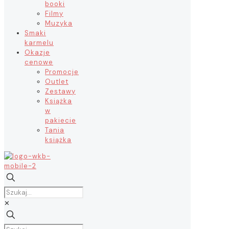
booki
Filmy
Muzyka
Smaki
karmelu
Okazje
cenowe
Promocje
Outlet
Zestawy
Książka
w
pakiecie
Tania
książka
✕