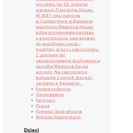
początku lat 30. powstał
pierwszy Friendship House.
W 1947 roku założyła
w Combermere w Kanadzie
wspólnotę Madonna House,
gdzie przyjmowała każdego
z gościnnością, zapraszając
do wspólnego życia –
modlitwy, pracy i odpoczynku.
Z upływem lat
zainteresowanie duchowością
ośrodka Madonna House
wzrosło. Na zaproszenie
biskupów z innych diecezji,
zarówno w Kanadzie…
Korespondencje
Opowiadania
Partytury
Poezje
Powieści biograficzne
Wilhelm Hüenermann
Dzieci