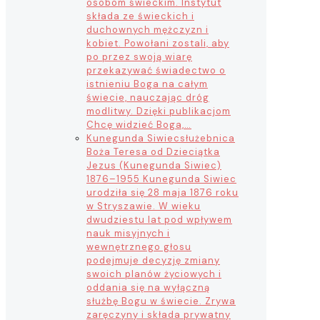
osobom świeckim. Instytut
składa ze świeckich i
duchownych mężczyzn i
kobiet. Powołani zostali, aby
po przez swoją wiarę
przekazywać świadectwo o
istnieniu Boga na całym
świecie, nauczając dróg
modlitwy. Dzięki publikacjom
Chcę widzieć Boga,…
Kunegunda Siwiec
służebnica
Boża Teresa od Dzieciątka
Jezus (Kunegunda Siwiec)
1876–1955 Kunegunda Siwiec
urodziła się 28 maja 1876 roku
w Stryszawie. W wieku
dwudziestu lat pod wpływem
nauk misyjnych i
wewnętrznego głosu
podejmuje decyzję zmiany
swoich planów życiowych i
oddania się na wyłączną
służbę Bogu w świecie. Zrywa
zaręczyny i składa prywatny