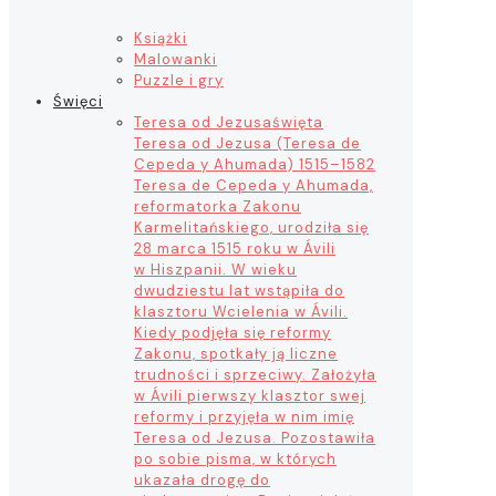
Książki
Malowanki
Puzzle i gry
Święci
Teresa od Jezusa
święta
Teresa od Jezusa (Teresa de
Cepeda y Ahumada) 1515–1582
Teresa de Cepeda y Ahumada,
reformatorka Zakonu
Karmelitańskiego, urodziła się
28 marca 1515 roku w Ávili
w Hiszpanii. W wieku
dwudziestu lat wstąpiła do
klasztoru Wcielenia w Ávili.
Kiedy podjęła się reformy
Zakonu, spotkały ją liczne
trudności i sprzeciwy. Założyła
w Ávili pierwszy klasztor swej
reformy i przyjęła w nim imię
Teresa od Jezusa. Pozostawiła
po sobie pisma, w których
ukazała drogę do