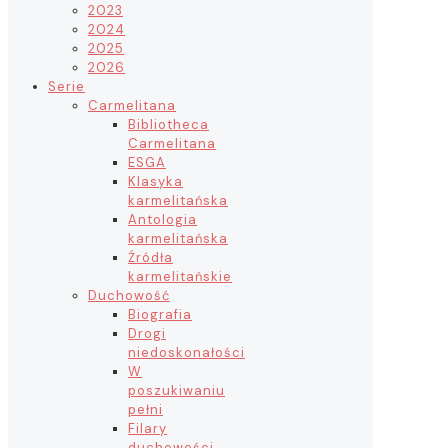
2023
2024
2025
2026
Serie
Carmelitana
Bibliotheca
Carmelitana
ESGA
Klasyka
karmelitańska
Antologia
karmelitańska
Źródła
karmelitańskie
Duchowość
Biografia
Drogi
niedoskonałości
W
poszukiwaniu
pełni
Filary
duchowości