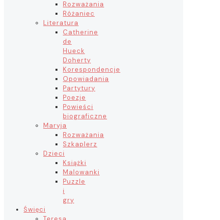
Rozważania
Różaniec
Literatura
Catherine
de
Hueck
Doherty
Korespondencje
Opowiadania
Partytury
Poezje
Powieści
biograficzne
Maryja
Rozważania
Szkaplerz
Dzieci
Książki
Malowanki
Puzzle
i
gry
Święci
Teresa