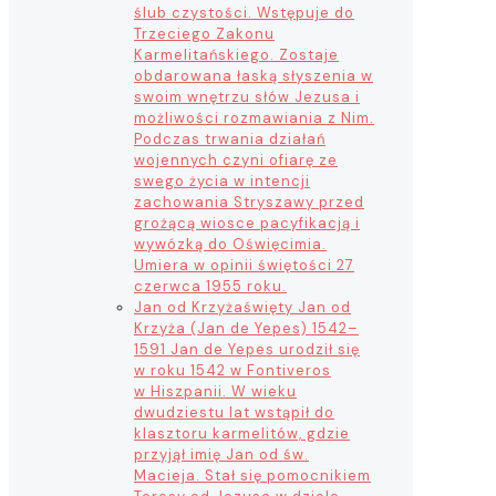
ślub czystości. Wstępuje do
Trzeciego Zakonu
Karmelitańskiego. Zostaje
obdarowana łaską słyszenia w
swoim wnętrzu słów Jezusa i
możliwości rozmawiania z Nim.
Podczas trwania działań
wojennych czyni ofiarę ze
swego życia w intencji
zachowania Stryszawy przed
grożącą wiosce pacyfikacją i
wywózką do Oświęcimia.
Umiera w opinii świętości 27
czerwca 1955 roku.
Jan od Krzyża
święty Jan od
Krzyża (Jan de Yepes) 1542–
1591 Jan de Yepes urodził się
w roku 1542 w Fontiveros
w Hiszpanii. W wieku
dwudziestu lat wstąpił do
klasztoru karmelitów, gdzie
przyjął imię Jan od św.
Macieja. Stał się pomocnikiem