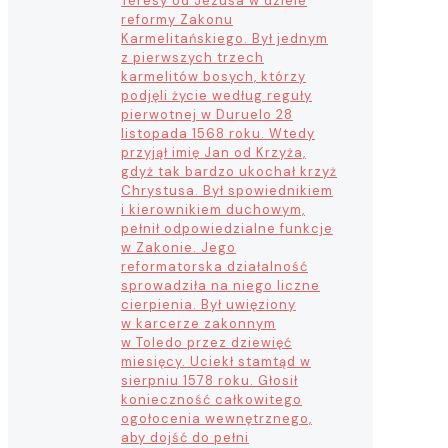
Teresy od Jezusa w dziele
reformy Zakonu
Karmelitańskiego. Był jednym
z pierwszych trzech
karmelitów bosych, którzy
podjęli życie według reguły
pierwotnej w Duruelo 28
listopada 1568 roku. Wtedy
przyjął imię Jan od Krzyża,
gdyż tak bardzo ukochał krzyż
Chrystusa. Był spowiednikiem
i kierownikiem duchowym,
pełnił odpowiedzialne funkcje
w Zakonie. Jego
reformatorska działalność
sprowadziła na niego liczne
cierpienia. Był uwięziony
w karcerze zakonnym
w Toledo przez dziewięć
miesięcy. Uciekł stamtąd w
sierpniu 1578 roku. Głosił
konieczność całkowitego
ogołocenia wewnętrznego,
aby dojść do pełni