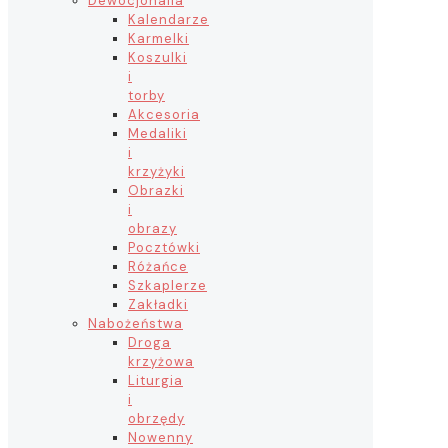
Dewocjonalia
Kalendarze
Karmelki
Koszulki
i
torby
Akcesoria
Medaliki
i
krzyżyki
Obrazki
i
obrazy
Pocztówki
Różańce
Szkaplerze
Zakładki
Nabożeństwa
Droga
krzyżowa
Liturgia
i
obrzędy
Nowenny