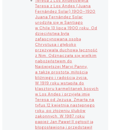
Teresa z Los Andes
święta
Teresa z Los Andes (Juana
Fernández Solar) 1900–1920
Juana Fernández Solar
urodziła się w Santiago
w Chile 13 lipca 1900 roku. Od
dzieciństwa była
zafascynowana osobą
Chrystusa i głęboko
przeżywała duchową łączność
z Nim. Odznaczała się wielkim
nabożeństwem do
Najświętszej Maryi Panny,
a także prostotą, miłością
bliźniego i radością życia.
W 1919 roku wstąpiła do
klasztoru karmelitanek bosych
w Los Andes i przyjęła imię
Teresa od Jezusa. Zmarła na
tyfus 12 kwietnia następnego
roku, po złożeniu ślubów
zakonnych. W 1987 roku
papież Jan Paweł II ogłosił ją
błogosławioną i przedstawił