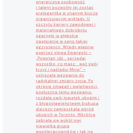
energiczna osobowość
i talent pozwoliły jej zostać
prelegentką w znanym biurze
organizującym wykłady. U
szczytu kariery zawodowej i
materialnego dobrobytu
ogarnęło ją głębokie
zwątpienie w sens takiej
egzystencji. Wtedy właśnie
poprzez słowa Ewangelii –
„Powstań, idź… sprzedaj
wszystko, co masz… weź swój
krzyż i naśladuj Mnie” –
usłyszała wezwanie do
radykalnej zmiany życia. Po
okresie zmagań i wątpliwości,
posłuszna temu wezwaniu,
rozdała swój majątek ubogim i
z błogosławieństwem biskupa
diecezji zamieszkała wśród
ubogich w Toronto. Wkrótce
zebrała się wokół niej
niewielka grupa
współpracowników i tak na