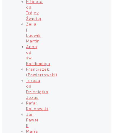
Elżbieta
od
Trójcy
Świętej
Zelia
i
Ludwik
Martin
Anna
od
św.
Bartłomieja
Franciszek
(Powiertowski)
Teresa
od
Dzieciątka
Jezus
Rafał
Kalinowski
Jan
Paweł
II
Maria