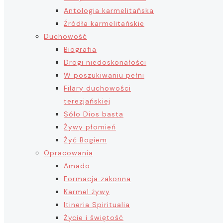
Antologia karmelitańska
Źródła karmelitańskie
Duchowość
Biografia
Drogi niedoskonałości
W poszukiwaniu pełni
Filary duchowości
terezjańskiej
Sólo Dios basta
Żywy płomień
Żyć Bogiem
Opracowania
Amado
Formacja zakonna
Karmel żywy
Itineria Spiritualia
Życie i świętość