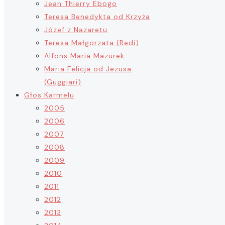
Jean Thierry Ebogo
Teresa Benedykta od Krzyża
Józef z Nazaretu
Teresa Małgorzata (Redi)
Alfons Maria Mazurek
Maria Felicja od Jezusa
(Guggiari)
Głos Karmelu
2005
2006
2007
2008
2009
2010
2011
2012
2013