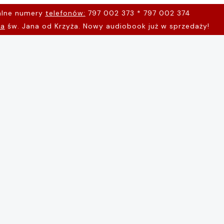
alne numery
telefonów:
797 002 373 * 797 002 374
na
św. Jana od Krzyża. Nowy audiobook już w sprzedaży!