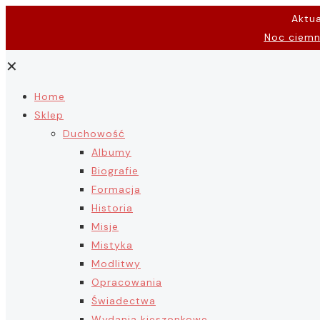
Aktu
Noc ciem
✕
Home
Sklep
Duchowość
Albumy
Biografie
Formacja
Historia
Misje
Mistyka
Modlitwy
Opracowania
Świadectwa
Wydania kieszonkowe