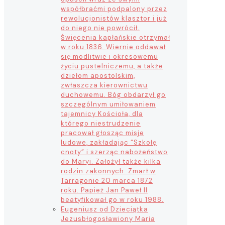
współbraćmi podpalony przez
rewolucjonistów klasztor i już
do niego nie powrócił.
Święcenia kapłańskie otrzymał
w roku 1836. Wiernie oddawał
się modlitwie i okresowemu
życiu pustelniczemu, a także
dziełom apostolskim,
zwłaszcza kierownictwu
duchowemu. Bóg obdarzył go
szczególnym umiłowaniem
tajemnicy Kościoła, dla
którego niestrudzenie
pracował głosząc misje
ludowe, zakładając “Szkołę
cnoty” i szerząc nabożeństwo
do Maryi. Założył także kilka
rodzin zakonnych. Zmarł w
Tarragonie 20 marca 1872
roku. Papież Jan Paweł II
beatyfikował go w roku 1988.
Eugeniusz od Dzieciątka
Jezus
błogosławiony Maria