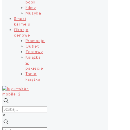
booki
Filmy
Muzyka
Smaki
karmelu
Okazje
cenowe
Promocje
Outlet
Zestawy
Książka
w
pakiecie
Tania
książka
✕