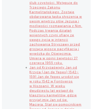
ślub czystości. Wstępuje do
Trzeciego Zakonu
Karmelitańskiego. Zostaje
obdarowana łaską słyszenia w
swoim wnętrzu słów Jezusa i
możliwości rozmawiania z Nim.
Podczas trwania działań
wojennych czyni ofiarę ze
swego życia w intencji
zachowania Stryszawy przed
grożącą wiosce pacyfikacją i
wywózką do Oświęcimia.
Umiera w opinii świętości 27
czerwca 1955 roku.
Jan od Krzyża
święty Jan od
Krzyża (Jan de Yepes) 1542–
1591 Jan de Yepes urodził się
w roku 1542 w Fontiveros
w Hiszpanii. W wieku
dwudziestu lat wstąpił do
klasztoru karmelitów, gdzie
przyjął imię Jan od św.
Macieja. Stał się pomocnikiem