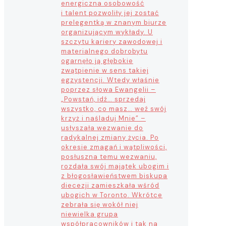
energiczna osobowość
i talent pozwoliły jej zostać
prelegentką w znanym biurze
organizującym wykłady. U
szczytu kariery zawodowej i
materialnego dobrobytu
ogarnęło ją głębokie
zwątpienie w sens takiej
egzystencji. Wtedy właśnie
poprzez słowa Ewangelii –
„Powstań, idź… sprzedaj
wszystko, co masz… weź swój
krzyż i naśladuj Mnie” –
usłyszała wezwanie do
radykalnej zmiany życia. Po
okresie zmagań i wątpliwości,
posłuszna temu wezwaniu,
rozdała swój majątek ubogim i
z błogosławieństwem biskupa
diecezji zamieszkała wśród
ubogich w Toronto. Wkrótce
zebrała się wokół niej
niewielka grupa
współpracowników i tak na