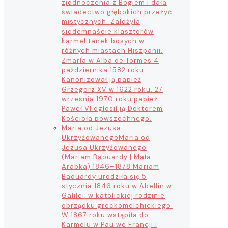
zjednoczenia z Bogiem i dała
świadectwo głębokich przeżyć
mistycznych. Założyła
siedemnaście klasztorów
karmelitanek bosych w
różnych miastach Hiszpanii.
Zmarła w Alba de Tormes 4
października 1582 roku.
Kanonizował ją papież
Grzegorz XV w 1622 roku. 27
września 1970 roku papież
Paweł VI ogłosił ją Doktorem
Kościoła powszechnego.
Maria od Jezusa
Ukrzyżowanego
Maria od
Jezusa Ukrzyżowanego
(Mariam Baouardy | Mała
Arabka) 1846–1878 Mariam
Baouardy urodziła się 5
stycznia 1846 roku w Abellin w
Galilei, w katolickiej rodzinie
obrządku greckomelchickiego.
W 1867 roku wstąpiła do
Karmelu w Pau we Francji i