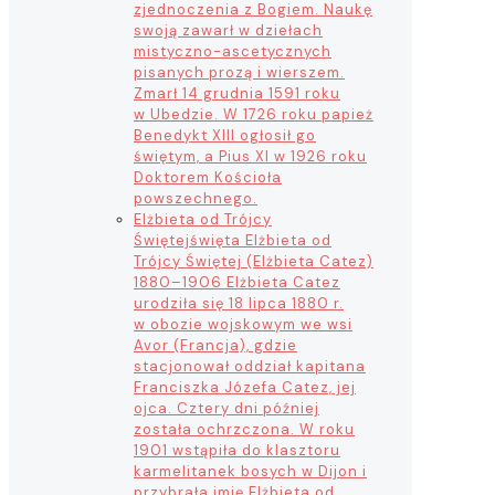
zjednoczenia z Bogiem. Naukę
swoją zawarł w dziełach
mistyczno-ascetycznych
pisanych prozą i wierszem.
Zmarł 14 grudnia 1591 roku
w Ubedzie. W 1726 roku papież
Benedykt XIII ogłosił go
świętym, a Pius XI w 1926 roku
Doktorem Kościoła
powszechnego.
Elżbieta od Trójcy
Świętej
święta Elżbieta od
Trójcy Świętej (Elżbieta Catez)
1880–1906 Elżbieta Catez
urodziła się 18 lipca 1880 r.
w obozie wojskowym we wsi
Avor (Francja), gdzie
stacjonował oddział kapitana
Franciszka Józefa Catez, jej
ojca. Cztery dni później
została ochrzczona. W roku
1901 wstąpiła do klasztoru
karmelitanek bosych w Dijon i
przybrała imię Elżbieta od