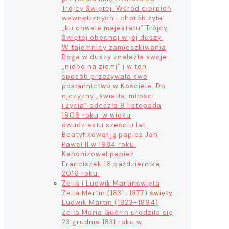
Trójcy Świętej. Wśród cierpień
wewnętrznych i chorób żyła
„ku chwale majestatu” Trójcy
Świętej obecnej w jej duszy.
W tajemnicy zamieszkiwania
Boga w duszy znalazła swoje
„niebo na ziemi” i w ten
sposób przeżywała swe
posłannictwo w Kościele. Do
ojczyzny „światła, miłości
i życia” odeszła 9 listopada
1906 roku, w wieku
dwudziestu sześciu lat.
Beatyfikował ją papież Jan
Paweł II w 1984 roku.
Kanonizował papież
Franciszek 16 października
2016 roku.
Zelia i Ludwik Martin
święta
Zelia Martin (1831–1877) święty
Ludwik Martin (1823–1894)
Zelia Maria Guérin urodziła się
23 grudnia 1831 roku w