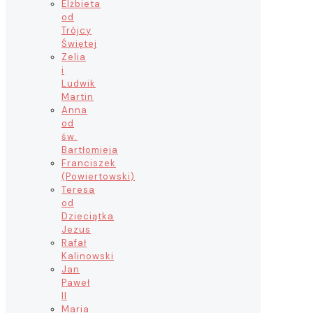
Elżbieta
od
Trójcy
Świętej
Zelia
i
Ludwik
Martin
Anna
od
św.
Bartłomieja
Franciszek
(Powiertowski)
Teresa
od
Dzieciątka
Jezus
Rafał
Kalinowski
Jan
Paweł
II
Maria