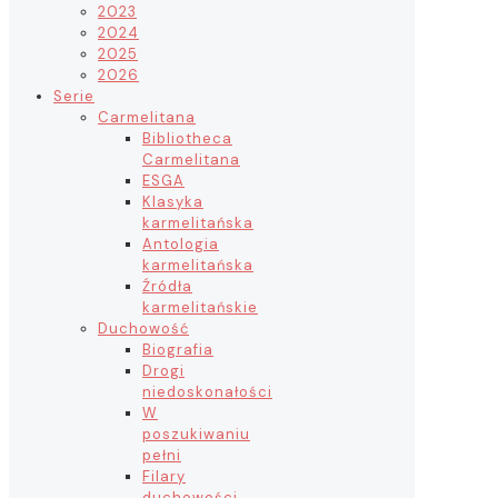
2023
2024
2025
2026
Serie
Carmelitana
Bibliotheca
Carmelitana
ESGA
Klasyka
karmelitańska
Antologia
karmelitańska
Źródła
karmelitańskie
Duchowość
Biografia
Drogi
niedoskonałości
W
poszukiwaniu
pełni
Filary
duchowości