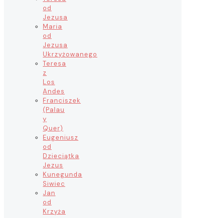
od
Jezusa
Maria
od
Jezusa
Ukrzyżowanego
Teresa
z
Los
Andes
Franciszek
(Palau
y
Quer)
Eugeniusz
od
Dzieciątka
Jezus
Kunegunda
Siwiec
Jan
od
Krzyża