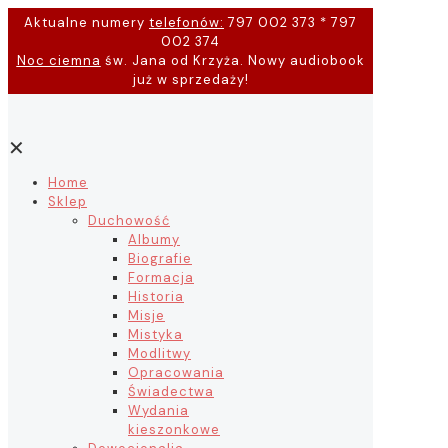
Aktualne numery
telefonów:
797 002 373 * 797
002 374
Noc ciemna
św. Jana od Krzyża. Nowy audiobook
już w sprzedaży!
✕
Home
Sklep
Duchowość
Albumy
Biografie
Formacja
Historia
Misje
Mistyka
Modlitwy
Opracowania
Świadectwa
Wydania
kieszonkowe