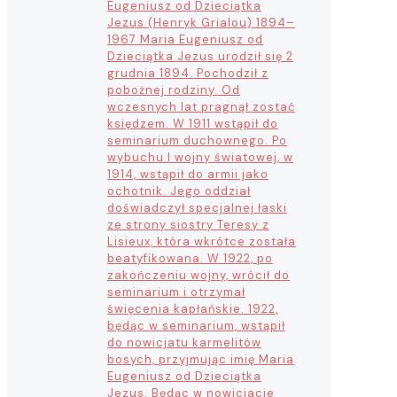
Eugeniusz od Dzieciątka
Jezus (Henryk Grialou) 1894–
1967 Maria Eugeniusz od
Dzieciątka Jezus urodził się 2
grudnia 1894. Pochodził z
pobożnej rodziny. Od
wczesnych lat pragnął zostać
księdzem. W 1911 wstąpił do
seminarium duchownego. Po
wybuchu I wojny światowej, w
1914, wstąpił do armii jako
ochotnik. Jego oddział
doświadczył specjalnej łaski
ze strony siostry Teresy z
Lisieux, która wkrótce została
beatyfikowana. W 1922, po
zakończeniu wojny, wrócił do
seminarium i otrzymał
święcenia kapłańskie. 1922,
będąc w seminarium, wstąpił
do nowicjatu karmelitów
bosych, przyjmując imię Maria
Eugeniusz od Dzieciątka
Jezus. Będąc w nowicjacie