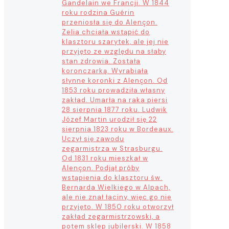
Gandelain we Francji. W 1844
roku rodzina Guérin
przeniosła się do Alençon.
Zelia chciała wstąpić do
klasztoru szarytek, ale jej nie
przyjęto ze względu na słaby
stan zdrowia. Została
koronczarką. Wyrabiała
słynne koronki z Alençon. Od
1853 roku prowadziła własny
zakład. Umarła na raka piersi
28 sierpnia 1877 roku. Ludwik
Józef Martin urodził się 22
sierpnia 1823 roku w Bordeaux.
Uczył się zawodu
zegarmistrza w Strasburgu.
Od 1831 roku mieszkał w
Alençon. Podjął próby
wstąpienia do klasztoru św.
Bernarda Wielkiego w Alpach,
ale nie znał łaciny, więc go nie
przyjęto. W 1850 roku otworzył
zakład zegarmistrzowski, a
potem sklep jubilerski. W 1858