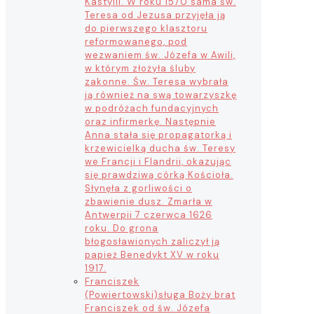
Kastylii. W roku 1570 sama św.
Teresa od Jezusa przyjęła ją
do pierwszego klasztoru
reformowanego, pod
wezwaniem św. Józefa w Awili,
w którym złożyła śluby
zakonne. Św. Teresa wybrała
ją również na swą towarzyszkę
w podróżach fundacyjnych
oraz infirmerkę. Następnie
Anna stała się propagatorką i
krzewicielką ducha św. Teresy
we Francji i Flandrii, okazując
się prawdziwą córką Kościoła.
Słynęła z gorliwości o
zbawienie dusz. Zmarła w
Antwerpii 7 czerwca 1626
roku. Do grona
błogosławionych zaliczył ją
papież Benedykt XV w roku
1917.
Franciszek
(Powiertowski)
sługa Boży brat
Franciszek od św. Józefa