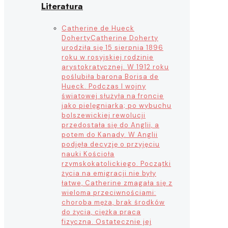
Literatura
Catherine de Hueck
Doherty
Catherine Doherty
urodziła się 15 sierpnia 1896
roku w rosyjskiej rodzinie
arystokratycznej. W 1912 roku
poślubiła barona Borisa de
Hueck. Podczas I wojny
światowej służyła na froncie
jako pielęgniarka; po wybuchu
bolszewickiej rewolucji
przedostała się do Anglii, a
potem do Kanady. W Anglii
podjęła decyzję o przyjęciu
nauki Kościoła
rzymskokatolickiego. Początki
życia na emigracji nie były
łatwe, Catherine zmagała się z
wieloma przeciwnościami:
choroba męża, brak środków
do życia, ciężka praca
fizyczna. Ostatecznie jej