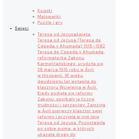
Książki
Malowanki
Puzzle i gry
Święci
Teresa od Jezusa
święta
Teresa od Jezusa (Teresa de
Cepeda y Ahumada) 1515–1582
Teresa de Cepeda y Ahumada,
reformatorka Zakonu
Karmelitańskiego, urodziła się
28 marca 1515 roku w Ávili
w Hiszpanii. W wieku
dwudziestu lat wstąpiła do
klasztoru Wcielenia w Ávili.
Kiedy podjęła się reformy
Zakonu, spotkały ją liczne
trudności i sprzeciwy. Założyła
w Ávili pierwszy klasztor swej
reformy i przyjęła w nim imię
Teresa od Jezusa. Pozostawiła
po sobie pisma, w których
ukazała drogę do