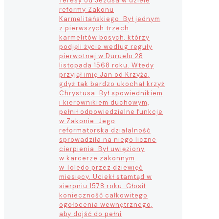
Teresy od Jezusa w dziele
reformy Zakonu
Karmelitańskiego. Był jednym
z pierwszych trzech
karmelitów bosych, którzy
podjęli życie według reguły
pierwotnej w Duruelo 28
listopada 1568 roku. Wtedy
przyjął imię Jan od Krzyża,
gdyż tak bardzo ukochał krzyż
Chrystusa. Był spowiednikiem
i kierownikiem duchowym,
pełnił odpowiedzialne funkcje
w Zakonie. Jego
reformatorska działalność
sprowadziła na niego liczne
cierpienia. Był uwięziony
w karcerze zakonnym
w Toledo przez dziewięć
miesięcy. Uciekł stamtąd w
sierpniu 1578 roku. Głosił
konieczność całkowitego
ogołocenia wewnętrznego,
aby dojść do pełni