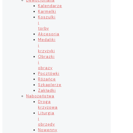
Dewocjonalia
Kalendarze
Karmelki
Koszulki
i
torby
Akcesoria
Medaliki
i
krzyżyki
Obrazki
i
obrazy
Pocztówki
Różańce
Szkaplerze
Zakładki
Nabożeństwa
Droga
krzyżowa
Liturgia
i
obrzędy
Nowenny