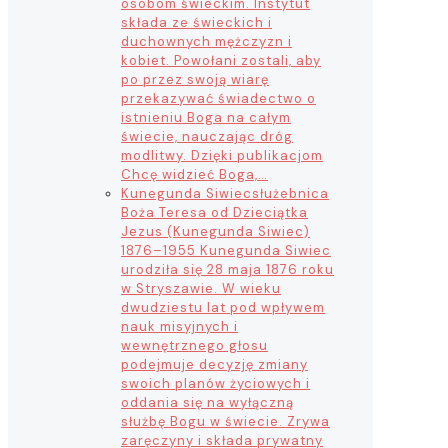
osobom świeckim. Instytut
składa ze świeckich i
duchownych mężczyzn i
kobiet. Powołani zostali, aby
po przez swoją wiarę
przekazywać świadectwo o
istnieniu Boga na całym
świecie, nauczając dróg
modlitwy. Dzięki publikacjom
Chcę widzieć Boga,…
Kunegunda Siwiec
służebnica
Boża Teresa od Dzieciątka
Jezus (Kunegunda Siwiec)
1876–1955 Kunegunda Siwiec
urodziła się 28 maja 1876 roku
w Stryszawie. W wieku
dwudziestu lat pod wpływem
nauk misyjnych i
wewnętrznego głosu
podejmuje decyzję zmiany
swoich planów życiowych i
oddania się na wyłączną
służbę Bogu w świecie. Zrywa
zaręczyny i składa prywatny