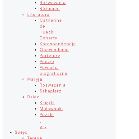
Rozważania
Różaniec
Literatura
Catherine
de
Hueck
Doherty
Korespondencje
Opowiadania
Partytury
Poezje
Powieści
biograficzne
Maryja
Rozważania
Szkaplerz
Dzieci
Książki
Malowanki
Puzzle
i
gry
Święci
Teresa