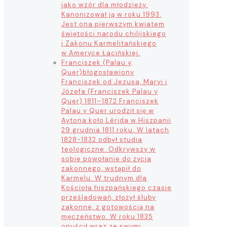
jako wzór dla młodzieży.
Kanonizował ją w roku 1993.
Jest ona pierwszym kwiatem
świętości narodu chilijskiego
i Zakonu Karmelitańskiego
w Ameryce Łacińskiej.
Franciszek (Palau y
Quer)
błogosławiony
Franciszek od Jezusa, Maryi i
Józefa (Franciszek Palau y
Quer) 1811–1872 Franciszek
Palau y Quer urodził się w
Aytona koło Lérida w Hiszpanii
29 grudnia 1811 roku. W latach
1828-1832 odbył studia
teologiczne. Odkrywszy w
sobie powołanie do życia
zakonnego, wstąpił do
Karmelu. W trudnym dla
Kościoła hiszpańskiego czasie
prześladowań, złożył śluby
zakonne, z gotowością na
męczeństwo. W roku 1835
opuścił wraz ze swymi