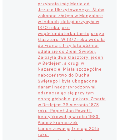
przybrała imię Maria od
Jezusa Ukrzyżowanego. Śluby
zakonne złożyła w Mangalore
w Indiach, dokąd przybyła w
1870 roku jako
współfundatorka tamtejszego
klasztoru. W 1872 roku wróciła
do Francji. Trzy lata później
udała się do Ziemi Świętej.
Założyła dwa klasztory: jeden
w Betlejem, a drugi w
Nazarecie. Miała szczególne
nabożeństwo do Ducha
Świętego i była ubogacona
darami nadprzyrodzonymi,
odznaczając się przy tym
cnotą głębokiej pokory. Zmarła
w Betlejem 26 sierpnia 1878
roku. Papież Jan Paweł II
beatyfikował ją w roku 1983.
Papież Franciszek
kanonizował ją 17 maja 2015
roku.