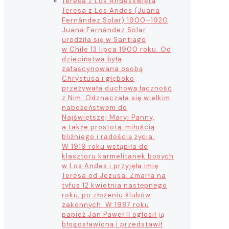
Teresa z Los Andes
święta
Teresa z Los Andes (Juana
Fernández Solar) 1900–1920
Juana Fernández Solar
urodziła się w Santiago
w Chile 13 lipca 1900 roku. Od
dzieciństwa była
zafascynowana osobą
Chrystusa i głęboko
przeżywała duchową łączność
z Nim. Odznaczała się wielkim
nabożeństwem do
Najświętszej Maryi Panny,
a także prostotą, miłością
bliźniego i radością życia.
W 1919 roku wstąpiła do
klasztoru karmelitanek bosych
w Los Andes i przyjęła imię
Teresa od Jezusa. Zmarła na
tyfus 12 kwietnia następnego
roku, po złożeniu ślubów
zakonnych. W 1987 roku
papież Jan Paweł II ogłosił ją
błogosławioną i przedstawił