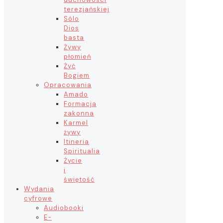
terezjańskiej
Sólo
Dios
basta
Żywy
płomień
Żyć
Bogiem
Opracowania
Amado
Formacja
zakonna
Karmel
żywy
Itineria
Spiritualia
Życie
i
świętość
Wydania
cyfrowe
Audiobooki
E-