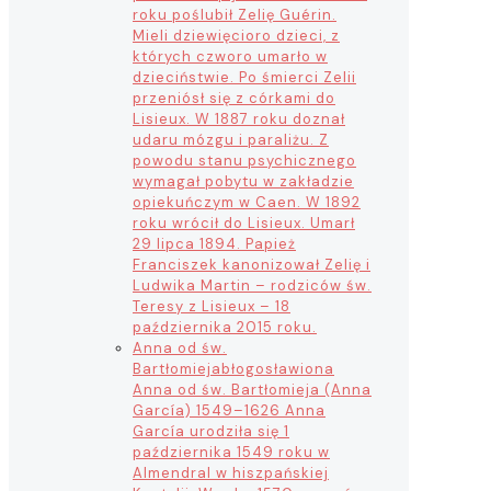
roku poślubił Zelię Guérin.
Mieli dziewięcioro dzieci, z
których czworo umarło w
dzieciństwie. Po śmierci Zelii
przeniósł się z córkami do
Lisieux. W 1887 roku doznał
udaru mózgu i paraliżu. Z
powodu stanu psychicznego
wymagał pobytu w zakładzie
opiekuńczym w Caen. W 1892
roku wrócił do Lisieux. Umarł
29 lipca 1894. Papież
Franciszek kanonizował Zelię i
Ludwika Martin – rodziców św.
Teresy z Lisieux – 18
października 2015 roku.
Anna od św.
Bartłomieja
błogosławiona
Anna od św. Bartłomieja (Anna
García) 1549–1626 Anna
García urodziła się 1
października 1549 roku w
Almendral w hiszpańskiej