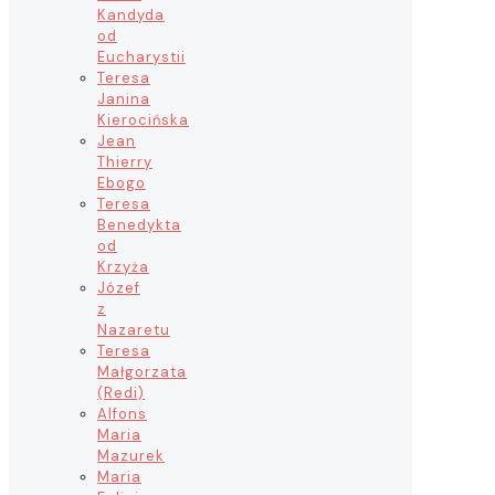
Kandyda
od
Eucharystii
Teresa
Janina
Kierocińska
Jean
Thierry
Ebogo
Teresa
Benedykta
od
Krzyża
Józef
z
Nazaretu
Teresa
Małgorzata
(Redi)
Alfons
Maria
Mazurek
Maria