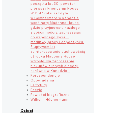
początku lat 30. powstał
pierwszy Friendship House.
W 1947 roku założyła
w Combermere w Kanadzie
wspólnotę Madonna House,
gdzie przyjmowała każdego
z gościnnością, zapraszając
do wspólnego życia –
modlitwy, pracy i odpoczynku.
Z upływem lat
zainteresowanie duchowością
ośrodka Madonna House
wzrosło. Na zaproszenie
biskupów z innych diecezji,
zarówno w Kanadzie…
Korespondencje
Opowiadania
Partytury
Poezje
Powieści biograficzne
Wilhelm Hüenermann
Dzieci