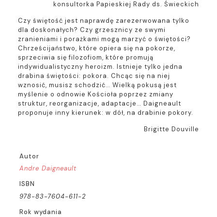
konsultorka Papieskiej Rady ds. Świeckich
Czy świętość jest naprawdę zarezerwowana tylko
dla doskonałych? Czy grzesznicy ze swymi
zranieniami i porażkami mogą marzyć o świętości?
Chrześcijaństwo, które opiera się na pokorze,
sprzeciwia się filozofiom, które promują
indywidualistyczny heroizm. Istnieje tylko jedna
drabina świętości: pokora. Chcąc się na niej
wznosić, musisz schodzić… Wielką pokusą jest
myślenie o odnowie Kościoła poprzez zmiany
struktur, reorganizacje, adaptacje… Daigneault
proponuje inny kierunek: w dół, na drabinie pokory.
Brigitte Douville
Autor
Andre Daigneault
ISBN
978-83-7604-611-2
Rok wydania