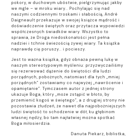
pokory, w duchowym ubóstwie, pielgrzymując jakby
we mgle – w mroku wiary… Pochylając się nad
naszymi codziennymi troskami i słabością, André
Daigneault przekazuje w swojej książce mądrość i
doświadczenie świętych oraz przytacza wypowiedzi
współczesnych świadków wiary. Wszystko to
sprawia, że Droga niedoskonałości jest pełna
nadziei i tchnie świeżością żywej wiary. Ta książka
naprawdę cię poruszy… i pocieszy.
Jest to ważna książka, gdyż obnaża pewną lukę w
naszym stereotypowym myśleniu: przyzwyczailiśmy
się rezerwować dążenie do świętości dla ludzi
porządnych, pobożnych, natomiast dla tych „mniej
porządnych” zostawiamy co najwyżej „nawrócenie i
opamiętanie”. Tymczasem autor z jednej strony
ukazuje Boga, który „może zstąpić w błoto, by
przemienić kogoś w świętego”, a z drugiej strony nie
pozostawia złudzeń, że nawet dla najpobożniejszych
ludzi świętość to schodzenie w dół, ku głębinom
własnej nędzy, bo tam najłatwiej można spotkać
Boga miłosierdzia.
Danuta Piekarz, biblistka,