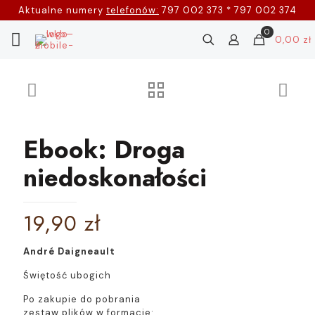
Aktualne numery
telefonów:
797 002 373 * 797 002 374
0
0,00 zł
Ebook: Droga
niedoskonałości
19,90
zł
André Daigneault
Świętość ubogich
Po zakupie do pobrania
zestaw plików w formacie: