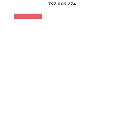
797 002 374
wydawnictwo@wkb.krakow.pl