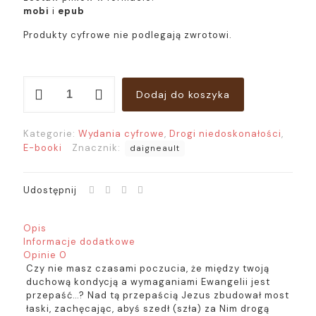
mobi
i
epub
Produkty cyfrowe nie podlegają zwrotowi.
ilość
Dodaj do koszyka
Ebook:
Droga
niedoskonałości
Kategorie:
Wydania cyfrowe
,
Drogi niedoskonałości
,
E-booki
Znacznik:
daigneault
Udostępnij
Opis
Informacje dodatkowe
Opinie
0
Czy nie masz czasami poczucia, że między twoją
duchową kondycją a wymaganiami Ewangelii jest
przepaść…? Nad tą przepaścią Jezus zbudował most
łaski, zachęcając, abyś szedł (szła) za Nim drogą