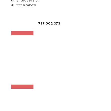
ul. Z. Glogera 5,
31-222 Kraków
797 002 373